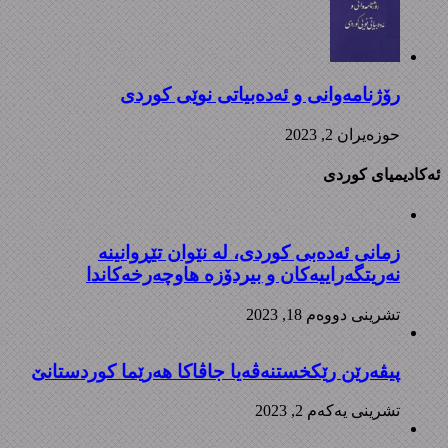
رۆژنامەوانی و ئەدەبیاتی نوێی کوردی
حوزه‌یران 2, 2023
ئەکادیمیای کوردی
زمانی ئەدەبی کوردی، لە نێوان تێڕوانینە
نەریتگەراییەکان و بیردۆزە هاوچەرخەکاندا
تشرینی دووه‌م 18, 2023
پیڤەرێن رێکخستنەڤەیا جاڤاکا هەرێما کوردستانێ
تشرینی یه‌كه‌م 2, 2023