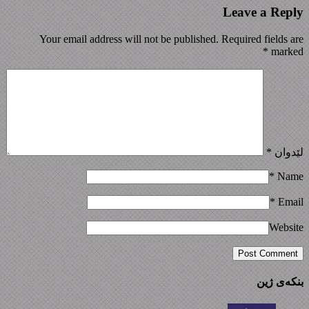
Leave a Reply
Your email address will not be published. Required fields are
*
marked
لێدوان
*
*
Name
*
Email
Website
بنکەی ژین