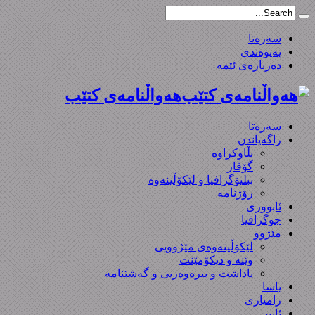
سەرەتا
پەیوەندی
دەربارەی ئێمە
هەواڵنامەی کتێب
سەرەتا
راگەیاندن
بڵاوکراوە
گۆڤار
ببلیۆگرافیا و لێکۆڵینەوە
رۆژنامە
ئابووری
جوگرافیا
مێژوو
لێکۆڵینەوەی مێژوویی
وێنە و دیکۆمێنت
یاداشت و بیره‌وه‌ریی و گەشتنامە
یاسا
رامیاری
ئایین