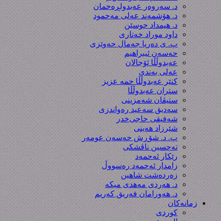
د. سەروەر عەبدولڕەحمان
د. هۆشمەند عەلی مەحمود
د. هیمداد حوسێن
داود موراد خەتاری
پ. ی دەریا جەمال حەوێزی
حەسەن ئیبراهیم
عەبدوڵڵا ئۆجالان
عەلی بەندی
کنێر عەبدوڵڵا حمە عزیز
ستران عەبدوڵڵا
ستیڤان شەمزینی
سەدیق سەعید رەواندزی
شه‌فیقی حاجی‌خدر
شێرزاد هەینی
پ. د. شۆڕش حەسەن عومەر
تەحسین ناڤشکی
رێکار ئەحمەد
زامدار ئەحمەد رەسووڵ
زه‌رده‌شت شاهین
د. هەردی مەهدی میکە
د. هەورامان فەریق كەریم
زمانەکان
کوردی