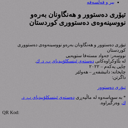
بیر و فەلسەفە
تیۆری دەستوور و هەنگاونان بەرەو
نووسینەوەی دەستووری کوردستان
تیۆری دەستوور و هەنگاونان بەرەو نووسینەوەی دەستووری
کوردستان
نووسەر: جەواد مستەفا ستوپەیی
لە بڵاوکراوەکانی
دەستەی ئینسکلۆپیدیای پ. د. ك
.
چاپی یەکەم – ٢٠٢٢
چاپخانە: دانیشفەڕ – هەولێر
داگرتن:
تیۆری دەستوور
* بە سوپاسەوە لە ماڵپەڕی
دەستەی ئینسکلۆپیدیای پ. د.
ك
. وەرگیراوە.
‌QR Kod: