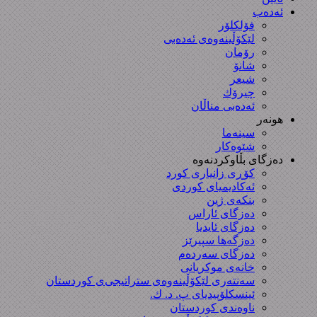
ئەدەب
فۆلکلۆر
لێکۆڵینەوەی ئەدەبی
رۆمان
شانۆ
شیعر
چیرۆك
ئەدەبی مناڵان
هونەر
سینەما
شێوەکار
دەزگای بڵاوکردنەوە
کۆڕی زانیاری کورد
ئەکادیمیای کوردی
بنکەی ژین
دەزگای ئاراس
دەزگای ئایدیا
دەزگەها سپیرێز
دەزگای سەردەم
خانەی موکریانی
سەنتەری لێكۆڵینەوەی ستراتیجی‌ی كوردستان
ئینسکلۆپیدیای پ. د. ك.
ناوەندی کوردستان