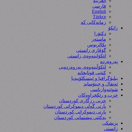
العربیة
فارسی
English
Türkçe
زمانەکانی کە
زانکۆ
دکتۆرا
ماستەر
بکالریوس
گۆڤاری زانستی
لێکۆلینەوەی زانستی
پەروەردە
لێکۆڵینەوەی پەروەردەیی
کتێبی قوتابخانە
ببلیۆگرافیا و ئینسکلۆپیدیا
ئەنفال و جینۆساید
شوێنەوارناسی
حزب و رێکخراوەکان
حزبی رزگاری کوردستان
پارتی گەلی دیموکراتی کوردستان
پارتی دیموکراتی کوردستان
یەکێتی نیشتمانی کوردستان
پزیشکی
زانستی