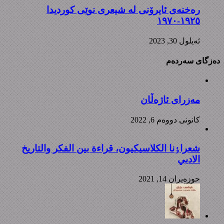
رەخنەی ئایرۆنی لە شیعری نوێی کوردیدا
١٩٢٥-١٩٧٠
ئه‌یلول 30, 2023
دەزگای سەردەم
مەزرای ئاژەڵان
كانونی دووه‌م 6, 2022
شعراٶنا الکلاسیکیون، قراءة بین الفکر والتاریخ
الادبي
حوزه‌یران 14, 2021