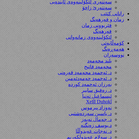
سەنتەری لێکۆڵینەوەى ئایندەیی
سەنتەرێ زاخۆ
رانانی کتێب
زمان و فەرهەنگ
فێربوونی زمان
فەرهەنگ
لێکۆلینەوەی زمانەوانی
کۆمەڵایەتی
هەمەڕەنگ
نووسەران
بلند محەمەد
محەمەد فاتیح
د. ئەحمەد محەمەد قەرەنی
د. ئەحمەد حەمەدئەمین
بەرزان ئەحمەد کورده
د. رەفیق سابیر
ئیسماعیل تەنیا
Xelîl Duhokî
نەوزاد پیرموس
د. یاسین سەردەشتیی
د. جەمال نەبەز
د.یوسف زه‌نگنه‌
د. نەجات عەبدوڵڵا
د. سەلام عەبدولكەریم