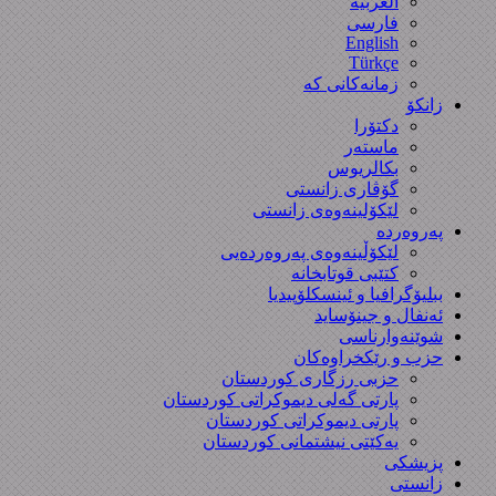
العربیة
فارسی
English
Türkçe
زمانەکانی کە
زانکۆ
دکتۆرا
ماستەر
بکالریوس
گۆڤاری زانستی
لێکۆلینەوەی زانستی
پەروەردە
لێکۆڵینەوەی پەروەردەیی
کتێبی قوتابخانە
ببلیۆگرافیا و ئینسکلۆپیدیا
ئەنفال و جینۆساید
شوێنەوارناسی
حزب و رێکخراوەکان
حزبی رزگاری کوردستان
پارتی گەلی دیموکراتی کوردستان
پارتی دیموکراتی کوردستان
یەکێتی نیشتمانی کوردستان
پزیشکی
زانستی