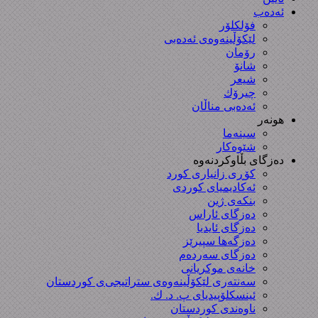
ئەدەب
فۆلکلۆر
لێکۆڵینەوەی ئەدەبی
رۆمان
شانۆ
شیعر
چیرۆك
ئەدەبی مناڵان
هونەر
سینەما
شێوەکار
دەزگای بڵاوکردنەوە
کۆڕی زانیاری کورد
ئەکادیمیای کوردی
بنکەی ژین
دەزگای ئاراس
دەزگای ئایدیا
دەزگەها سپیرێز
دەزگای سەردەم
خانەی موکریانی
سەنتەری لێكۆڵینەوەی ستراتیجی‌ی كوردستان
ئینسکلۆپیدیای پ. د. ك.
ناوەندی کوردستان