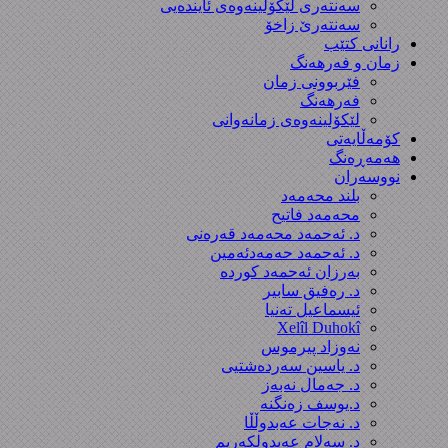
سەنتەری لێکۆڵینەوەى ئایندەیی
سەنتەرێ زاخۆ
رانانی کتێب
زمان و فەرهەنگ
فێربوونی زمان
فەرهەنگ
لێکۆلینەوەی زمانەوانی
کۆمەڵایەتی
هەمەڕەنگ
نووسەران
بلند محەمەد
محەمەد فاتیح
د. ئەحمەد محەمەد قەرەنی
د. ئەحمەد حەمەدئەمین
بەرزان ئەحمەد کورده
د. رەفیق سابیر
ئیسماعیل تەنیا
Xelîl Duhokî
نەوزاد پیرموس
د. یاسین سەردەشتیی
د. جەمال نەبەز
د.یوسف زه‌نگنه‌
د. نەجات عەبدوڵڵا
د. سەلام عەبدولكەریم