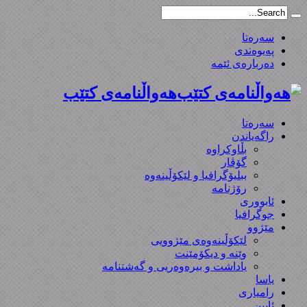
سەرەتا
پەیوەندی
دەربارەی ئێمە
هەواڵنامەی کتێب
سەرەتا
راگەیاندن
بڵاوکراوە
گۆڤار
ببلیۆگرافیا و لێکۆڵینەوە
رۆژنامە
ئابووری
جوگرافیا
مێژوو
لێکۆڵینەوەی مێژوویی
وێنە و دیکۆمێنت
یاداشت و بیره‌وه‌ریی و گەشتنامە
یاسا
رامیاری
ئایین