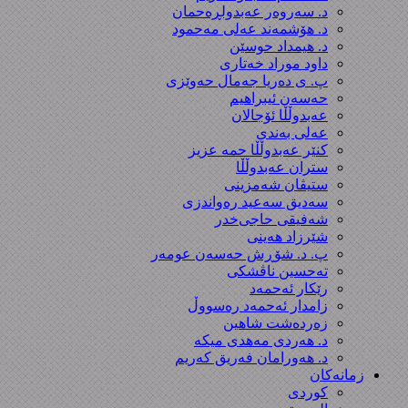
د. سەروەر عەبدولڕەحمان
د. هۆشمەند عەلی مەحمود
د. هیمداد حوسێن
داود موراد خەتاری
پ. ی دەریا جەمال حەوێزی
حەسەن ئیبراهیم
عەبدوڵڵا ئۆجالان
عەلی بەندی
کنێر عەبدوڵڵا حمە عزیز
ستران عەبدوڵڵا
ستیڤان شەمزینی
سەدیق سەعید رەواندزی
شه‌فیقی حاجی‌خدر
شێرزاد هەینی
پ. د. شۆڕش حەسەن عومەر
تەحسین ناڤشکی
رێکار ئەحمەد
زامدار ئەحمەد رەسووڵ
زه‌رده‌شت شاهین
د. هەردی مەهدی میکە
د. هەورامان فەریق كەریم
زمانەکان
کوردی