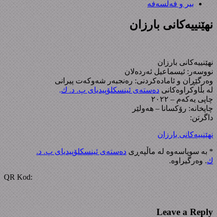
بیر و فەلسەفە
نهێنییەكانی بارزان
نهێنییەكانی بارزان
نووسەر: ئیسماعیل ئەردەلان
وەرگێڕان و ئامادەکردنی: رەنجبەر شەوکەت پیرانی
لە بڵاوکراوەکانی
دەستەی ئینسکلۆپیدیای پ. د. ك
.
چاپی یەکەم – ٢٠٢٢
چاپخانە: رۆکسانا – هەولێر
داگرتن:
نهێنییەكانی بارزان
* بە سوپاسەوە لە ماڵپەڕی
دەستەی ئینسکلۆپیدیای پ. د.
ك
. وەرگیراوە.
QR Kod:
Leave a Reply