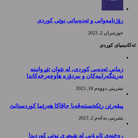
رۆژنامەوانی و ئەدەبیاتی نوێی کوردی
حوزه‌یران 2, 2023
ئەکادیمیای کوردی
زمانی ئەدەبی کوردی، لە نێوان تێڕوانینە
نەریتگەراییەکان و بیردۆزە هاوچەرخەکاندا
تشرینی دووه‌م 18, 2023
پیڤەرێن رێکخستنەڤەیا جاڤاکا هەرێما کوردستانێ
تشرینی یه‌كه‌م 2, 2023
رەخنەی ئایرۆنی لە شیعری نوێی کوردیدا