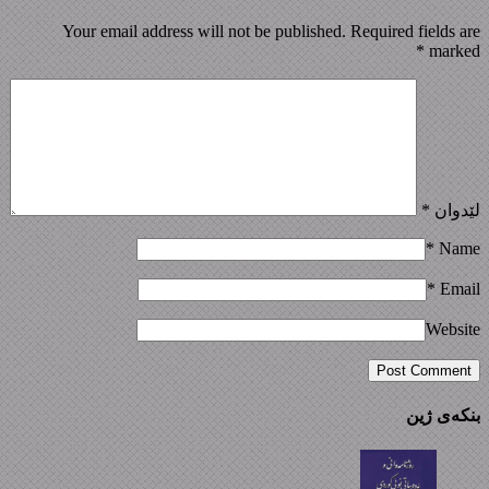
Your email address will not be published. Required fields are
*
marked
لێدوان
*
*
Name
*
Email
Website
بنکەی ژین