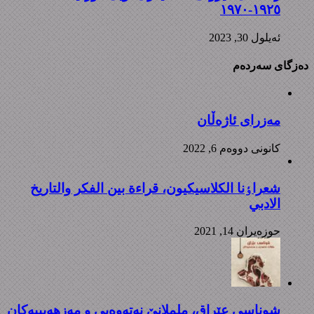
١٩٢٥-١٩٧٠
ئه‌یلول 30, 2023
دەزگای سەردەم
مەزرای ئاژەڵان
كانونی دووه‌م 6, 2022
شعراٶنا الکلاسیکیون، قراءة بین الفکر والتاریخ
الادبي
حوزه‌یران 14, 2021
شوناسی عێراق، ململانێ نەتەوەیی و مەزهەبییەکان