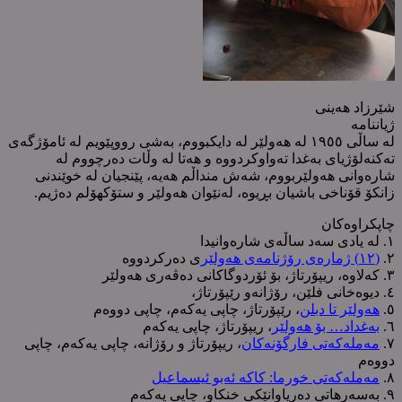
شێرزاد هەینی
ژیاننامە
لە ساڵی ١٩٥٥ لە هەولێر لە دایکبووم، بەشی رووپێویم لە ئامۆژگەی
تەکنەلۆژیای بەغدا تەواوکردووە و هەتا لە وڵات دەرچووم لە
شارەوانی هەولێربووم، شەش منداڵم هەیە، پێنجیان لە خوێندنی
زانکۆ قۆناخی باشیان بڕیوە، لەنێوان هەولێر و ستۆکهۆلم دەژیم.
چاپکراوەکان
١. لە یادی سەد ساڵەی شارەوانیدا
٢.
(١٢) ژمارەی رۆژنامەی هەولێر
ی دەرکردووە
٣. کەلاوە، ریپۆرتاژ، بۆ ئۆردوگاکانی دەڤەری هەولێر
٤. دیوەخانی فلێن، رۆژانەو رێپۆرتاژ،
٥.
هەولێر تا دبلن
، رێپۆرتاژ، چاپی یەکەم، چاپی دووەم
٦.
بەغداد… بۆ هەولێر
، ریپۆرتاژ، چاپی یەکەم
٧.
مەملەکەتی فارگۆنەکان
، ریپۆرتاژ و رۆژانە، چاپی یەکەم، چاپی
دووەم
٨.
مەملەکەتی خورما: کاکە ئەبو ئیسماعیل
٩. بەسەرهاتی دەریاوانێکی خنکاو، چاپی یەکەم