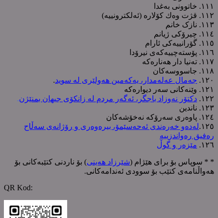
١١١. خاتوونی بەغدا
١١٢. قژت وەك کۆلارە (ئەلکترونییە)
١١٣. نازک خانم
١١٤. چیرۆکی ژیانم
١١٥. گۆرانییەکی ئارام
١١٦. پۆستەچییەکەی نیرۆدا
١١٧. تەنیا دار هەنارەکە
١١٨. جاسووسەکان
١٢٠.
جەمال عەلەمدار، یەکەمین هەولێری لە سوید
.
١٢١. وێنەکانی سەر دیوارەکە
١٢٢.
دکتۆر نەوزاد باجگر، ئەگەر مردم لە زانکۆی جیهان بمنێژن
.
١٢٣. ناندین
١٢٤. پاوەری سەرۆکە نەخۆشەکان
١٢٥.
لەدەو خەرەندی ئەحەسێمۆ، بیرەوەری و رۆژانەی سەڵاح
رەفیق رەواندزییە
١٢٦.
مێزەر و گوڵ
* * سوپاس بۆ برای هێژام (
شێرزاد هەینی
) بۆ ناردنی کتێبەکانی بۆ
هەواڵنامەی کتێب بۆ سوودی ئەندامەکانی.
‌QR Kod: