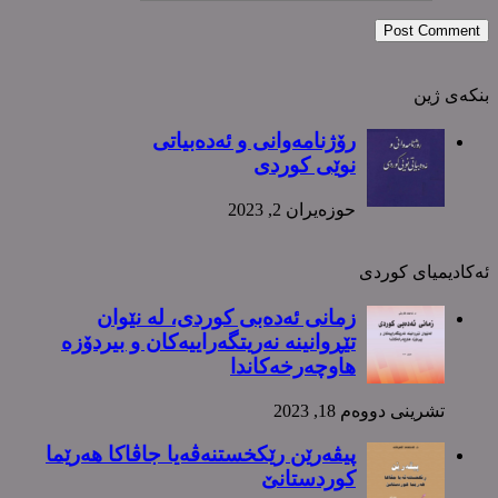
بنکەی ژین
رۆژنامەوانی و ئەدەبیاتی
نوێی کوردی
حوزه‌یران 2, 2023
ئەکادیمیای کوردی
زمانی ئەدەبی کوردی، لە نێوان
تێڕوانینە نەریتگەراییەکان و بیردۆزە
هاوچەرخەکاندا
تشرینی دووه‌م 18, 2023
پیڤەرێن رێکخستنەڤەیا جاڤاکا هەرێما
کوردستانێ