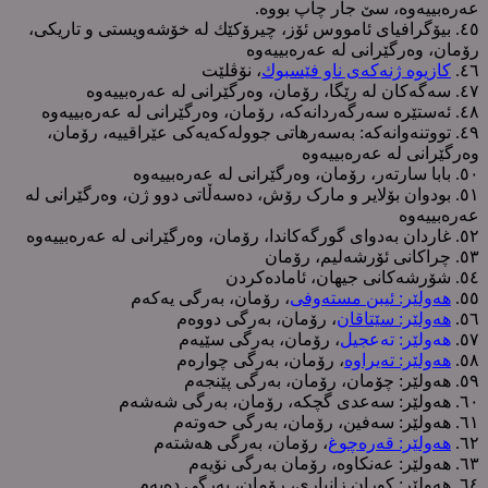
عەرەبییەوە، سێ جار چاپ بووە.
٤٥. بیۆگرافیای ئامووس ئۆز، چیرۆکێك لە خۆشەویستی و تاریکی،
رۆمان، وەرگێرانی لە عەرەبییەوە
٤٦.
کازیوە ژنەکەی ناو فێسبوك
، نۆڤلێت
٤٧. سەگەکان لە رێگا، رۆمان، وەرگێرانی لە عەرەبییەوە
٤٨. ئەستێرە سەرگەردانەکە، رۆمان، وەرگێرانی لە عەرەبییەوە
٤٩. تووتنەوانەکە: بەسەرهاتی جوولەکەیەکی عێراقییە، رۆمان،
وەرگێرانی لە عەرەبییەوە
٥٠. بابا سارتەر، رۆمان، وەرگێرانی لە عەرەبییەوە
٥١. بودوان بۆلایر و مارک رۆش، دەسەڵاتی دوو ژن، وەرگێرانی لە
عەرەبییەوە
٥٢. غاردان بەدوای گورگەکاندا، رۆمان، وەرگێرانی لە عەرەبییەوە
٥٣. چراکانی ئۆرشەلیم، رۆمان
٥٤. شۆرشەکانی جیهان، ئامادەکردن
٥٥.
هەولێر: ئیبن مستەوفی
، رۆمان، بەرگی یەکەم
٥٦.
هەولێر: سێتاقان
، رۆمان، بەرگی دووەم
٥٧.
هەولێر: تەعجیل
، رۆمان، بەرگی سێیەم
٥٨.
هەولێر: تەیراوە
، رۆمان، بەرگی چوارەم
٥٩. هەولێر: چۆمان، رۆمان، بەرگی پێنجەم
٦٠. هەولێر: سەعدی گچکە، رۆمان، بەرگی شەشەم
٦١. هەولێر: سەفین، رۆمان، بەرگی حەوتەم
٦٢.
هەولێر: قەرەچوغ
، رۆمان، بەرگی هەشتەم
٦٣. هەولێر: عەنکاوە، رۆمان بەرگی نۆیەم
٦٤. هەولێر: کوران زانیاری، رۆمان، بەرگی دەیەم