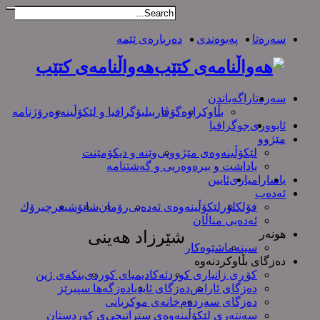
سەرەتا
پەیوەندی
دەربارەی ئێمە
هەواڵنامەی کتێب
سەرەتا
راگەیاندن
بڵاوکراوە
گۆڤار
ببلیۆگرافیا و لێکۆڵینەوە
رۆژنامە
ئابووری
جوگرافیا
مێژوو
لێکۆڵینەوەی مێژوویی
وێنە و دیکۆمێنت
یاداشت و بیره‌وه‌ریی و گەشتنامە
یاسا
رامیاری
ئایین
ئەدەب
فۆلکلۆر
لێکۆڵینەوەی ئەدەبی
رۆمان
شانۆ
شیعر
چیرۆك
ئەدەبی مناڵان
هونەر
شێرزاد هەینی
سینەما
شێوەکار
دەزگای بڵاوکردنەوە
کۆڕی زانیاری کورد
ئەکادیمیای کوردی
بنکەی ژین
دەزگای ئاراس
دەزگای ئایدیا
دەزگەها سپیرێز
دەزگای سەردەم
خانەی موکریانی
سەنتەری لێكۆڵینەوەی ستراتیجی‌ی كوردستان