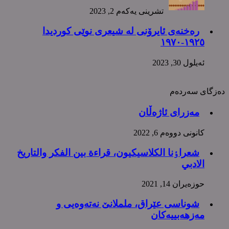
تشرینی یه‌كه‌م 2, 2023
رەخنەی ئایرۆنی لە شیعری نوێی کوردیدا
١٩٢٥-١٩٧٠
ئه‌یلول 30, 2023
دەزگای سەردەم
مەزرای ئاژەڵان
كانونی دووه‌م 6, 2022
شعراٶنا الکلاسیکیون، قراءة بین الفکر والتاریخ
الادبي
حوزه‌یران 14, 2021
شوناسی عێراق، ململانێ نەتەوەیی و
مەزهەبییەکان