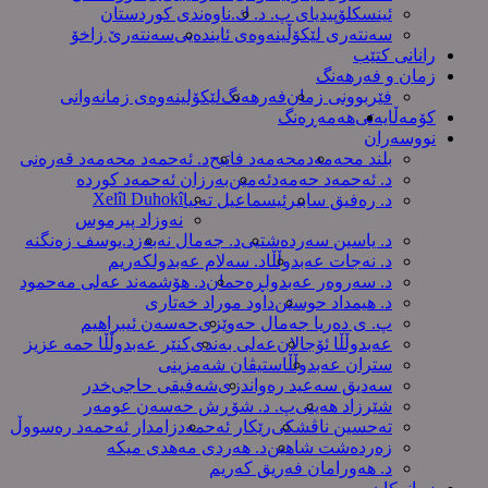
ئینسکلۆپیدیای پ. د. ك.
ناوەندی کوردستان
سەنتەری لێکۆڵینەوەى ئایندەیی
سەنتەرێ زاخۆ
رانانی کتێب
زمان و فەرهەنگ
فێربوونی زمان
فەرهەنگ
لێکۆلینەوەی زمانەوانی
کۆمەڵایەتی
هەمەڕەنگ
نووسەران
بلند محەمەد
محەمەد فاتیح
د. ئەحمەد محەمەد قەرەنی
د. ئەحمەد حەمەدئەمین
بەرزان ئەحمەد کورده
Xelîl Duhokî
د. رەفیق سابیر
ئیسماعیل تەنیا
نەوزاد پیرموس
د. یاسین سەردەشتیی
د. جەمال نەبەز
د.یوسف زه‌نگنه‌
د. نەجات عەبدوڵڵا
د. سەلام عەبدولكەریم
د. سەروەر عەبدولڕەحمان
د. هۆشمەند عەلی مەحمود
د. هیمداد حوسێن
داود موراد خەتاری
پ. ی دەریا جەمال حەوێزی
حەسەن ئیبراهیم
عەبدوڵڵا ئۆجالان
عەلی بەندی
کنێر عەبدوڵڵا حمە عزیز
ستران عەبدوڵڵا
ستیڤان شەمزینی
سەدیق سەعید رەواندزی
شه‌فیقی حاجی‌خدر
شێرزاد هەینی
پ. د. شۆڕش حەسەن عومەر
تەحسین ناڤشکی
رێکار ئەحمەد
زامدار ئەحمەد رەسووڵ
زه‌رده‌شت شاهین
د. هەردی مەهدی میکە
د. هەورامان فەریق كەریم