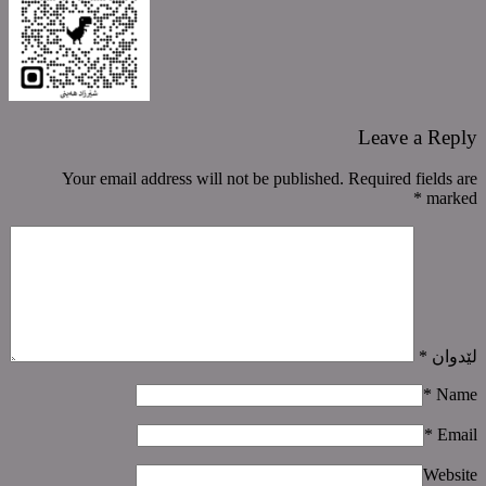
Leave a Reply
Your email address will not be published. Required fields are
*
marked
لێدوان
*
*
Name
*
Email
Website