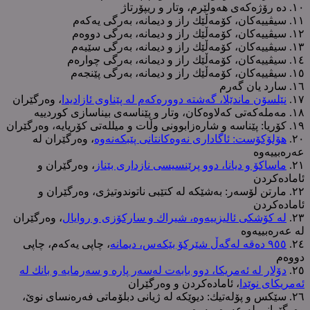
١٠. دە رۆژەکەی هەولێرم، وتار و ریپۆرتاژ
١١. سیڤییەکان، کۆمەڵێك راز و دیمانە، بەرگی یەکەم
١٢. سیڤییەکان، کۆمەڵێك راز و دیمانە، بەرگی دووەم
١٣. سیڤییەکان، کۆمەڵێك راز و دیمانە، بەرگی سێیەم
١٤. سیڤییەکان، کۆمەڵێك راز و دیمانە، بەرگی چوارەم
١٥. سیڤییەکان، کۆمەڵێك راز و دیمانە، بەرگی پێنجەم
١٦. سارد یان گەرم
١٧.
نێلسۆن ماندێلا، گەشتە دوورەکەم لە پێناوی ئازادیدا
، وەرگێران
١٨. مەملەکەتی کەلاوەکان، وتار و پێناسەی بیناسازی کوردییە
١٩. کۆریا: پێناسە و شارەزابوونی وڵات و میللەتی کۆریایە، وەرگێران
٢٠.
هۆلۆکۆست: ئاگاداری نەوەکانتانی پێبکەنەوە
، وەرگێران لە
عەرەبییەوە
٢١.
ماساکۆ و دیانا، دوو پرێنسیسی نازداری بێناز
، وەرگێران و
ئامادەکردن
٢٢. مارتن لۆسەر: بەشێکە لە کتێبی ناتوندوتیژی، وەرگێران و
ئامادەکردن
٢٣.
لە کۆشکی ئالیزییەوە، شیراك و سارکۆزی و روایال
، وەرگێران
لە عەرەبییەوە
٢٤.
٩٥٥ دەقە لەگەڵ شێرکۆ بێکەس، دیمانە
، چاپی یەکەم، چاپی
دووەم
٢٥.
دۆلار لە ئەمریکا، دوو بابەت لەسەر پارە و سەرمایە و بانك لە
ئەمریکای نوێدا
، ئامادەکردن و وەرگێران
٢٦. سێکس و پۆلەتیك: دیوێکە لە ژیانی دبلۆماتی فەرەنسای نوێ،
وەرگێرانی لە عەرەبییەوە