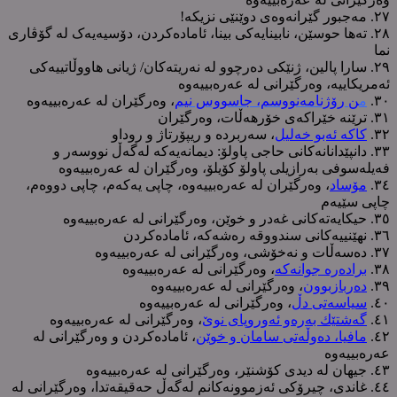
٢٧. مەجبور گێرانەوەی دوێنێی نزیکە!
٢٨. تەها حوسێن، نابینایەکی بینا، ئامادەکردن، دۆسیەیەک لە گۆڤاری
نما
٢٩. سارا پالین، ژنێکی دەرچوو لە نەریتەکان/ ژیانی هاووڵاتییەکی
ئەمریکاییە، وەرگێرانی لە عەرەبییەوە
٣٠.
م
ن رۆژنامەنووسم، جاسووس نیم
، وەرگێران لە عەرەبییەوە
٣١. ترێنە خێراکەی خۆرهەڵات، وەرگێران
٣٢.
کاکە ئەبو خەلیل
، سەربردە و ریپۆرتاژ و روداو
٣٣. دانپێدانانەکانی حاجی پاولۆ: دیمانەیەکە لەگەڵ نووسەر و
فەیلەسوفی بەرازیلی پاولۆ کۆیلۆ، وەرگێران لە عەرەبییەوە
٣٤.
مۆساد
، وەرگێران لە عەرەبییەوە، چاپی یەکەم، چاپی دووەم،
چاپی سێیەم
٣٥. حیکایەتەکانی غەدر و خوێن، وەرگێرانی لە عەرەبییەوە
٣٦. نهێنییەکانی سندووقە رەشەکە، ئامادەکردن
٣٧. دەسەڵات و نەخۆشی، وەرگێرانی لە عەرەبییەوە
٣٨.
برادەرە جوانەکە
، وەرگێرانی لە عەرەبییەوە
٣٩.
دەربازبوون
، وەرگێرانی لە عەرەبییەوە
٤٠.
سیاسەتی دڵ
، وەرگێرانی لە عەرەبییەوە
٤١.
گەشتێك بەرەو ئەوروپای نوێ
، وەرگێرانی لە عەرەبییەوە
٤٢.
مافیا، دەوڵەتی سامان و خوێن
، ئامادەکردن و وەرگێرانی لە
عەرەبییەوە
٤٣. جیهان لە دیدی کۆشنێر، وەرگێرانی لە عەرەبییەوە
٤٤. غاندی، چیرۆکی ئەزموونەکانم لەگەڵ حەقیقەتدا، وەرگێرانی لە