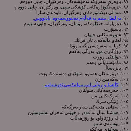
٨٧. پاوەری سەرۆکە نەخۆشەکان، وەرگێڕان، چاپی دووەم
٨٨. خزمەتگوزارەکانی کۆشکی سپی، وەرگێڕان، چاپی دووەم
٨٩. منداڵی دیکتاتۆرەکان وەرگێران، ناوەندی سارا
٩٠.
بە لیڤل بینیم بە قەڵەم دەینووسمەوە. یادنووس
.
٩١. دەریاوانە خنکاوەکە، رۆمان، وەرگێڕان، چاپی سێیەم
٩٢. پاسپۆرت
٩٣. شۆڕشەکانی جیهان
٩٤. لەناو ماڵەکەی ئان فرانك
٩٥. کوبا لە سەردەمی گەمارۆدا
٩٦. رۆژگاری من، بەرگی یەکەم
٩٧. خوانێکی رووت
٩٨. مامۆستایانی وەهم
٩٩. پایزەساڵ
١٠٠. درۆزنەکان هەموو شتێکیان دەستدەکەوێت
١٠١. یەکەمین ژن
١٠٢.
کڵێسا و ڕۆڵی لە مەملەکەتی ئۆرشەلیم
١٠٣. حەرەمەکانی سوڵتان
١٠٤. ئەرکەکانی من
١٠٥. ژنێکی سرك
١٠٦. نەهاتی مێخەکی سەر بەرگەکە
١٠٧. هەشتا ساڵ لە غەدر و خوێنی ئەخوان ئەلموسلین
١٠٨. لە رۆژئاواوە بۆ رۆژهەڵات
١٠٩. پۆستەی شەو
١١٠. سەکۆی مەککە