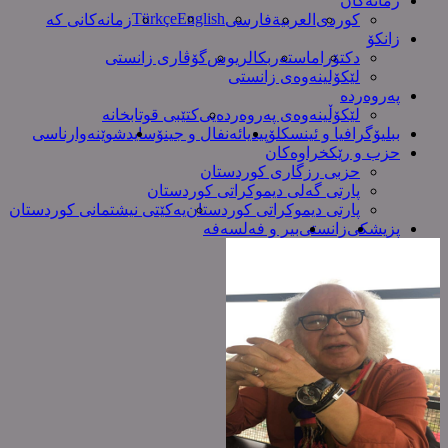
زمانەکان
Türkçe
English
کوردی
العربیة
فارسی
زمانەکانی کە
زانکۆ
دکتۆرا
ماستەر
بکالریوس
گۆڤاری زانستی
لێکۆلینەوەی زانستی
پەروەردە
لێکۆڵینەوەی پەروەردەیی
کتێبی قوتابخانە
ببلیۆگرافیا و ئینسکلۆپیدیا
ئەنفال و جینۆساید
شوێنەوارناسی
حزب و رێکخراوەکان
حزبی رزگاری کوردستان
پارتی گەلی دیموکراتی کوردستان
پارتی دیموکراتی کوردستان
یەکێتی نیشتمانی کوردستان
پزیشکی
زانستی
بیر و فەلسەفە