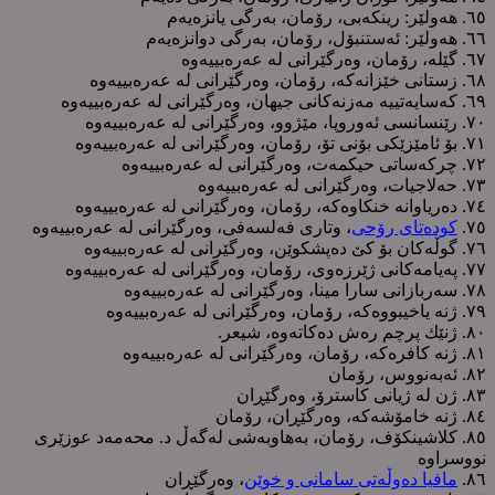
٦٥. هەولێر: رینکەبی، رۆمان، بەرگی یانزەیەم
٦٦. هەولێر: ئەستنبۆل، رۆمان، بەرگی دوانزەیەم
٦٧. گێلە، رۆمان، وەرگێرانی لە عەرەبییەوە
٦٨. زستانی خێزانەکە، رۆمان، وەرگێرانی لە عەرەبییەوە
٦٩. کەسایەتییە مەزنەکانی جیهان، وەرگێرانی لە عەرەبییەوە
٧٠. رێنسانسی ئەوروپا، مێژوو، وەرگێرانی لە عەرەبییەوە
٧١. بۆ ئامێزێکی بۆنی تۆ، رۆمان، وەرگێرانی لە عەرەبییەوە
٧٢. چرکەساتی حیکمەت، وەرگێرانی لە عەرەبییەوە
٧٣. حەلاجیات، وەرگێرانی لە عەرەبییەوە
٧٤. دەریاوانە خنکاوەکە، رۆمان، وەرگێرانی لە عەرەبییەوە
٧٥.
کودەتای رۆحی
، وتاری فەلسەفی، وەرگێرانی لە عەرەبییەوە
٧٦. گوڵەکان بۆ کێ دەپشکوێن، وەرگێرانی لە عەرەبییەوە
٧٧. پەیامەکانی ژێرزەوی، رۆمان، وەرگێرانی لە عەرەبییەوە
٧٨. سەربازانی سارا مینا، وەرگێرانی لە عەرەبییەوە
٧٩. ژنە یاخیبووەکە، رۆمان، وەرگێرانی لە عەرەبییەوە
٨٠. ژنێك پرچم رەش دەکاتەوە، شیعر.
٨١. ژنە کافرەکە، رۆمان، وەرگێرانی لە عەرەبییەوە
٨٢. ئەبەنووس، رۆمان
٨٣. ژن لە ژیانی کاسترۆ، وەرگێڕان
٨٤. ژنە خامۆشەکە، وەرگێڕان، رۆمان
٨٥. کلاشینکۆف، رۆمان، بەهاوبەشی لەگەڵ د. محەمەد عوزێری
نووسراوە
٨٦.
مافیا دەوڵەتی سامانی و خوێن
، وەرگێڕان