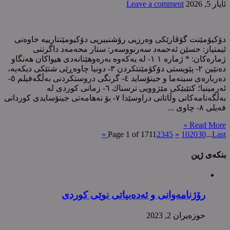
ئایار 5, 2026
Leave a comment
دۆکیۆمێنت گۆڤارێکی وەرزیی رۆشنبیریی دۆکیومێنتارییە خاوەنی
ئیمتیاز: حسێن ئەحمەد سەرنووسەر: ستار محەمەد داگرتنی
ژمارەکان: * ژمارە ١ ١- لە یەکەوە بەرەوهێنانەدی هیواکان هەنگاو
دەنێین ٢- پێویستی دۆکۆمێنتکردن ٣- دونیا چاوەڕێی شتێکی دیکەیە،
دەربارەی سینەما و جینۆساید ٤- گرنگی دروستکردنی بەڵگەفیلم ٥-
ئەرمینیا؛ کتێبێکی مێژوویی ترسناك ٦- زمانی کوردی لە
بەڵگەنامەکانی وڵاتانی دراوسێدا ٧- بۆ نەهامەتی جینۆسایدی کوردانی
فەیلی ٨- چاوی ...
Read More »
Page 1 of 171
1
2
3
4
5
»
10
20
30
...
Last »
بنکەی ژین
رۆژنامەوانی و ئەدەبیاتی نوێی کوردی
حوزه‌یران 2, 2023