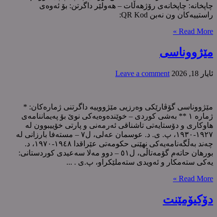
چاپخانە: چاپخانەی رۆژهەڵات – هەولێر داگرتن: بۆ ئەوەی
راستییەکان ون نەبن QR Kod:
Read More »
مێژووناسی
ئایار 18, 2026
Leave a comment
مێژووناسی گۆڤارێکی وەرزیی مێژووییە داگرتنی ژمارەکان: *
ژمارە ١ ** بەشی کوردی – خوێنده‌وه‌یه‌كی نوێ بۆ په‌یماننامه‌ی
هاوكاری و دۆستایه‌تی تاشناقی ئه‌رمه‌نی و پارتی خۆییبوون له‌
١٩٢٧-١٩٣٠، پ. ى. د. عوسمان عەلی، ل٧ – مستەفا بارزانی لە
چەند بەڵگەنامەیەكی نهێنی حكومەتی عێراقدا ١٩٤٨-١٩٧٠، د.
بورهان حاتەم گۆمەتاڵی، ل٥١ – دوو مەلا سەعیدی كوردستانی:
یەكی ستەمكار و ئەویدی ستەملێكراو، پ.ی . ...
Read More »
دۆکیۆمێنت