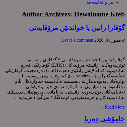
بیر و فەلسەفە
Author Archives: Hewalname Kteb
گۆڤارا زانین یا خواندنێن مرۆڤایەتی
ته‌مموز 31, 2026
Leave a comment
گۆڤارا زانین یا خواندنێن مرۆڤایەتی * گۆڤاری زانین بۆ
توێژینەوەکانی زانستە مرۆییەکان (ZJHS) گۆڤارێکی فەرمی
ئەکادیمییە کە لە لایەن زانکۆی دهۆك (UoD) دەردەچێت. گۆڤارێکی
هەڵسەنگێنراوە (peer-reviewed) کە توێژینەوەی ڕەسەن لە
بوارەکانی پەیوەندیدار بە دیسیپلینە ئەکادیمییە جیاوازەکان بڵاو
دەکاتەوە، بۆ دڵنیابوون لە بڵاوکردنەوەی خێرا و فراوانی
ئەنجامەکانی توێژینەوەی زانستی، بە ئامانجی پەرەپێدانی دیسیپلینە
ئەکادیمییەکان و خزمەتکردنی کۆمەڵگا. * بەڕگێ ١ هژمارە ...
Read More »
خامۆشی دەریا