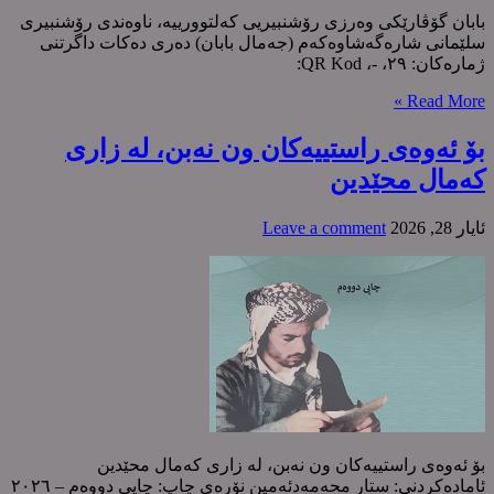
بابان گۆڤارێکی وەرزی رۆشنبیریی کەلتوورییە، ناوەندی رۆشنبیری
سلێمانی شارەگەشاوەکەم (جەمال بابان) دەری دەکات داگرتنی
ژمارەکان: ٢٩، -، QR Kod:
Read More »
بۆ ئەوەی راستییەکان ون نەبن، لە زاری
کەمال محێدین
ئایار 28, 2026
Leave a comment
بۆ ئەوەی راستییەکان ون نەبن، لە زاری کەمال محێدین
ئامادەکردنی: ستار محەمەدئەمین نۆرەی چاپ: چاپی دووەم – ٢٠٢٦