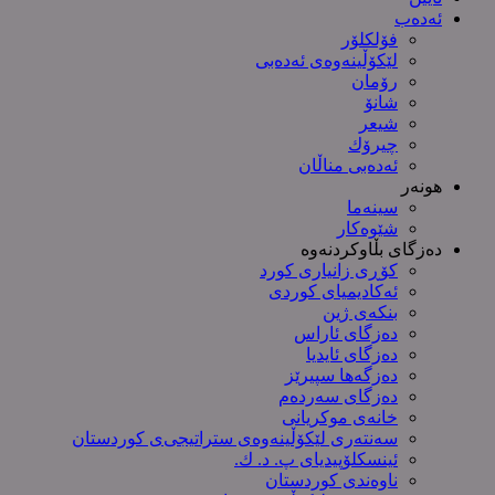
ئەدەب
فۆلکلۆر
لێکۆڵینەوەی ئەدەبی
رۆمان
شانۆ
شیعر
چیرۆك
ئەدەبی مناڵان
هونەر
سینەما
شێوەکار
دەزگای بڵاوکردنەوە
کۆڕی زانیاری کورد
ئەکادیمیای کوردی
بنکەی ژین
دەزگای ئاراس
دەزگای ئایدیا
دەزگەها سپیرێز
دەزگای سەردەم
خانەی موکریانی
سەنتەری لێكۆڵینەوەی ستراتیجی‌ی كوردستان
ئینسکلۆپیدیای پ. د. ك.
ناوەندی کوردستان