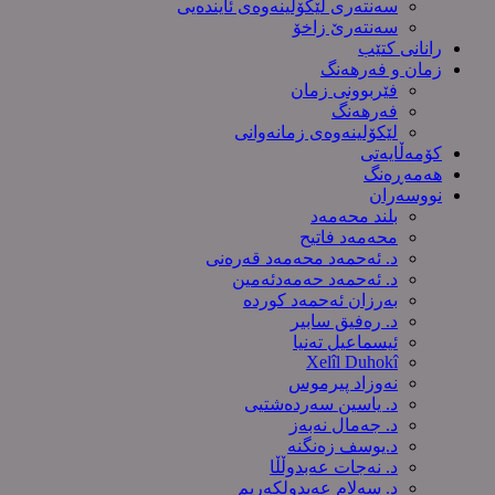
سەنتەری لێکۆڵینەوەى ئایندەیی
سەنتەرێ زاخۆ
رانانی کتێب
زمان و فەرهەنگ
فێربوونی زمان
فەرهەنگ
لێکۆلینەوەی زمانەوانی
کۆمەڵایەتی
هەمەڕەنگ
نووسەران
بلند محەمەد
محەمەد فاتیح
د. ئەحمەد محەمەد قەرەنی
د. ئەحمەد حەمەدئەمین
بەرزان ئەحمەد کورده
د. رەفیق سابیر
ئیسماعیل تەنیا
Xelîl Duhokî
نەوزاد پیرموس
د. یاسین سەردەشتیی
د. جەمال نەبەز
د.یوسف زه‌نگنه‌
د. نەجات عەبدوڵڵا
د. سەلام عەبدولكەریم