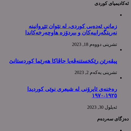
ئەکادیمیای کوردی
زمانی ئەدەبی کوردی، لە نێوان تێڕوانینە
نەریتگەراییەکان و بیردۆزە هاوچەرخەکاندا
تشرینی دووه‌م 18, 2023
پیڤەرێن رێکخستنەڤەیا جاڤاکا هەرێما کوردستانێ
تشرینی یه‌كه‌م 2, 2023
رەخنەی ئایرۆنی لە شیعری نوێی کوردیدا
١٩٢٥-١٩٧٠
ئه‌یلول 30, 2023
دەزگای سەردەم