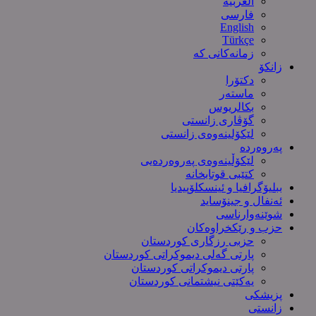
العربیة
فارسی
English
Türkçe
زمانەکانی کە
زانکۆ
دکتۆرا
ماستەر
بکالریوس
گۆڤاری زانستی
لێکۆلینەوەی زانستی
پەروەردە
لێکۆڵینەوەی پەروەردەیی
کتێبی قوتابخانە
ببلیۆگرافیا و ئینسکلۆپیدیا
ئەنفال و جینۆساید
شوێنەوارناسی
حزب و رێکخراوەکان
حزبی رزگاری کوردستان
پارتی گەلی دیموکراتی کوردستان
پارتی دیموکراتی کوردستان
یەکێتی نیشتمانی کوردستان
پزیشکی
زانستی