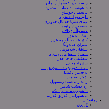
د. سەروەر عەبدولڕەحمان
د. هۆشمەند عەلی مەحمود
د. هیمداد حوسێن
داود موراد خەتاری
پ. ی دەریا جەمال حەوێزی
حەسەن ئیبراهیم
عەبدوڵڵا ئۆجالان
عەلی بەندی
کنێر عەبدوڵڵا حمە عزیز
ستران عەبدوڵڵا
ستیڤان شەمزینی
سەدیق سەعید رەواندزی
شه‌فیقی حاجی‌خدر
شێرزاد هەینی
پ. د. شۆڕش حەسەن عومەر
تەحسین ناڤشکی
رێکار ئەحمەد
زامدار ئەحمەد رەسووڵ
زه‌رده‌شت شاهین
د. هەردی مەهدی میکە
د. هەورامان فەریق كەریم
زمانەکان
کوردی