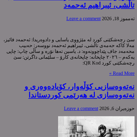
تاڵشی، ئیبراهیم ئەحمەد
ته‌مموز 18, 2026
Leave a comment
سێ رچەشکێنی کورد لە مێژووی یاسایی و دادوەریدا: ئەحمەد فائیز،
مەلا کاکە حەمەی تاڵشی، ئیبراهیم ئەحمەد نووسەر: حەبیب
محەمەد جاف پێداچوونەوە: د. یاسین تەها نۆرە و ساڵی چاپ: چاپی
یەکەم – ٢٠٢٦ چاپخانە: چاپخانەی کارۆ – سلێمانی داگرتن: سێ
رچەشکێنی کورد QR Kod:
Read More »
نەتەوەسازیی كۆڵەوار، كۆیادەوەری و
نەتەوەسازی لە هەرێمی كوردستاندا
حوزه‌یران 6, 2026
Leave a comment