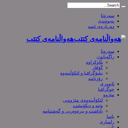
سەرەتا
پەیوەندی
دەربارەی ئێمە
هەواڵنامەی کتێب
سەرەتا
راگەیاندن
بڵاوکراوە
گۆڤار
ببلیۆگرافیا و لێکۆڵینەوە
رۆژنامە
ئابووری
جوگرافیا
مێژوو
لێکۆڵینەوەی مێژوویی
وێنە و دیکۆمێنت
یاداشت و بیره‌وه‌ریی و گەشتنامە
یاسا
رامیاری
ئایین