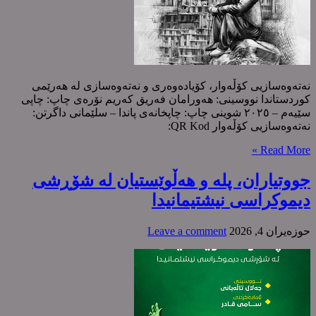
نەتەوەسازیی كۆڵەوار، كۆیادەوەری و نەتەوەسازی لە هەرێمی
كوردستاندا نووسینی: هەورامان فەریق کەریم نۆرەی چاپ: چاپی
سێیەم – ٢٠٢٥ شوینی چاپ: چاپخانەی پاندا – سلێمانی داگرتن:
نەتەوەسازیی كۆڵەوار QR Kod:
Read More »
جووتیاران، پلە و هەڵوێستیان لە شۆڕشی
دیموکراسی نیشتیمانیدا
حوزه‌یران 4, 2026
Leave a comment