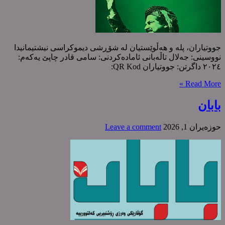
جووتیاران، پلە و هەڵوێستیان لە شۆڕشی دیموکراسی نیشتیمانیدا
نووسینی: جەلال تاڵەبانی ئامادەکردنی: سامی قادر چاپێ یەکەم:
٢٠٢٤ داگرتن: جووتیاران QR Kod:
Read More »
بابان
حوزه‌یران 1, 2026
Leave a comment