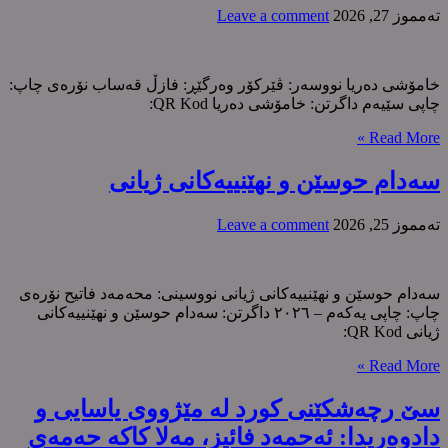
ته‌مموز 27, 2026
Leave a comment
خامۆشی دەریا نووسەر: ڤێرکۆر وەرگێڕ: فازڵ قەساب نۆرەی چاپ:
چاپی سێیەم داگرتن: خامۆشی دەریا QR Kod:
Read More »
سەدام حوسێن و نهێنییەکانی ژیانی
ته‌مموز 25, 2026
Leave a comment
سەدام حوسێن و نهێنییەکانی ژیانی نووسینی: محەمەد فاتیح نۆرەی
چاپ: چاپی یەکەم – ٢٠٢٦ داگرتن: سەدام حوسێن و نهێنییەکانی
ژیانی QR Kod:
Read More »
سێ رچەشکێنی کورد لە مێژووی یاسایی و
دادوەریدا: ئەحمەد فائیز، مەلا کاکە حەمەی