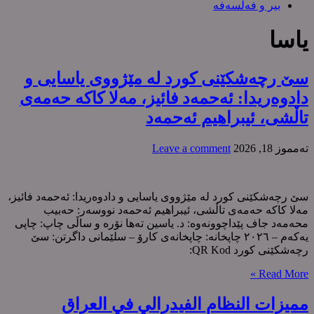
بیر و فەلسەفە
یاسا
سێ رچەشکێنی کورد لە مێژووی یاسایی و
دادوەریدا: ئەحمەد فائیز، مەلا کاکە حەمەی
تاڵشی، ئیبراهیم ئەحمەد
ته‌مموز 18, 2026
Leave a comment
سێ رچەشکێنی کورد لە مێژووی یاسایی و دادوەریدا: ئەحمەد فائیز،
مەلا کاکە حەمەی تاڵشی، ئیبراهیم ئەحمەد نووسەر: حەبیب
محەمەد جاف پێداچوونەوە: د. یاسین تەها نۆرە و ساڵی چاپ: چاپی
یەکەم – ٢٠٢٦ چاپخانە: چاپخانەی کارۆ – سلێمانی داگرتن: سێ
رچەشکێنی کورد QR Kod:
Read More »
ممیزات النظام الفیدرالي في العراق