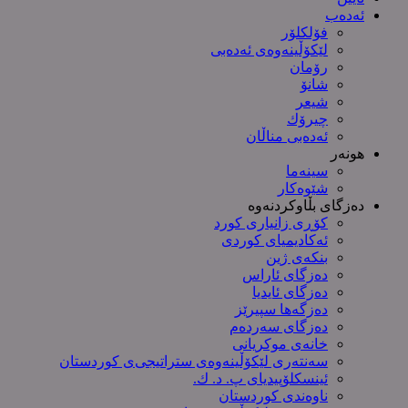
ئەدەب
فۆلکلۆر
لێکۆڵینەوەی ئەدەبی
رۆمان
شانۆ
شیعر
چیرۆك
ئەدەبی مناڵان
هونەر
سینەما
شێوەکار
دەزگای بڵاوکردنەوە
کۆڕی زانیاری کورد
ئەکادیمیای کوردی
بنکەی ژین
دەزگای ئاراس
دەزگای ئایدیا
دەزگەها سپیرێز
دەزگای سەردەم
خانەی موکریانی
سەنتەری لێكۆڵینەوەی ستراتیجی‌ی كوردستان
ئینسکلۆپیدیای پ. د. ك.
ناوەندی کوردستان