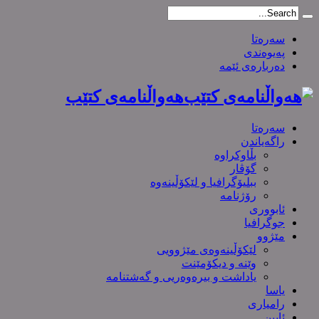
سەرەتا
پەیوەندی
دەربارەی ئێمە
هەواڵنامەی کتێب
سەرەتا
راگەیاندن
بڵاوکراوە
گۆڤار
ببلیۆگرافیا و لێکۆڵینەوە
رۆژنامە
ئابووری
جوگرافیا
مێژوو
لێکۆڵینەوەی مێژوویی
وێنە و دیکۆمێنت
یاداشت و بیره‌وه‌ریی و گەشتنامە
یاسا
رامیاری
ئایین