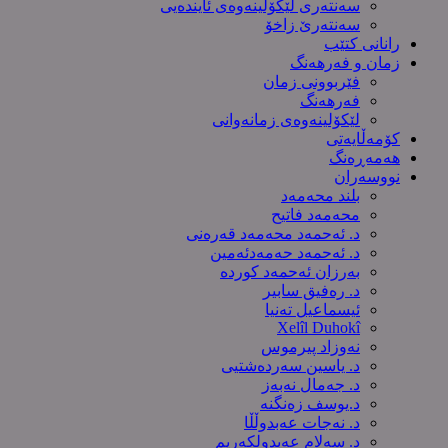
سەنتەری لێکۆڵینەوەى ئایندەیی
سەنتەرێ زاخۆ
رانانی کتێب
زمان و فەرهەنگ
فێربوونی زمان
فەرهەنگ
لێکۆلینەوەی زمانەوانی
کۆمەڵایەتی
هەمەڕەنگ
نووسەران
بلند محەمەد
محەمەد فاتیح
د. ئەحمەد محەمەد قەرەنی
د. ئەحمەد حەمەدئەمین
بەرزان ئەحمەد کورده
د. رەفیق سابیر
ئیسماعیل تەنیا
Xelîl Duhokî
نەوزاد پیرموس
د. یاسین سەردەشتیی
د. جەمال نەبەز
د.یوسف زه‌نگنه‌
د. نەجات عەبدوڵڵا
د. سەلام عەبدولكەریم