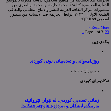
الجريمة ضد الانسانية من منظور اسلامي، دراسة مقارنة بالمواثیق
الدولیة المعاصرة کتابة: د. محمد خلیفة بن محمد بوناصري من
منشورات مرکز الثقافة العربیة للنشر والانتاج التعلیمي والثقافي
الطبعة الاولی – ٢٠٢٣ الرابط: الجريمة ضد الانسانية من منظور
اسلامي QR Kod:
Read More »
»
Page 1 of 3
1
2
3
بنکەی ژین
رۆژنامەوانی و ئەدەبیاتی نوێی کوردی
حوزه‌یران 2, 2023
ئەکادیمیای کوردی
زمانی ئەدەبی کوردی، لە نێوان تێڕوانینە
نەریتگەراییەکان و بیردۆزە هاوچەرخەکاندا