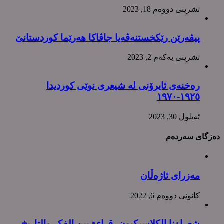
تشرینی دووه‌م 18, 2023
پیڤەرێن رێکخستنەڤەیا جاڤاکا هەرێما کوردستانێ
تشرینی یه‌كه‌م 2, 2023
رەخنەی ئایرۆنی لە شیعری نوێی کوردیدا
١٩٢٥-١٩٧٠
ئه‌یلول 30, 2023
دەزگای سەردەم
مەزرای ئاژەڵان
كانونی دووه‌م 6, 2022
شعراٶنا الکلاسیکیون، قراءة بین الفکر والتاریخ