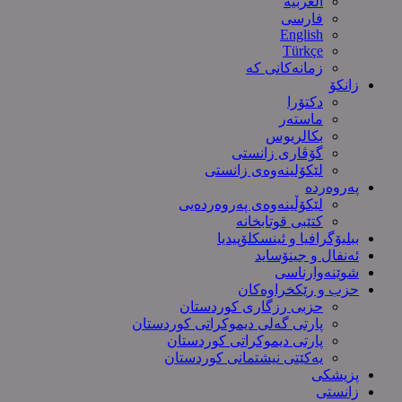
العربیة
فارسی
English
Türkçe
زمانەکانی کە
زانکۆ
دکتۆرا
ماستەر
بکالریوس
گۆڤاری زانستی
لێکۆلینەوەی زانستی
پەروەردە
لێکۆڵینەوەی پەروەردەیی
کتێبی قوتابخانە
ببلیۆگرافیا و ئینسکلۆپیدیا
ئەنفال و جینۆساید
شوێنەوارناسی
حزب و رێکخراوەکان
حزبی رزگاری کوردستان
پارتی گەلی دیموکراتی کوردستان
پارتی دیموکراتی کوردستان
یەکێتی نیشتمانی کوردستان
پزیشکی
زانستی