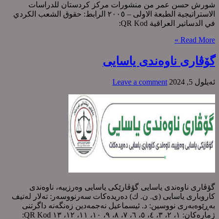
شورش حسن عمر من منشورات مرکز کردستان للدراسات
الاستراتیجیة الطبعة الاولی – ٢٠٠٥ الرابط: حقوق الشعب الکردي
في الدساتیر العراقیة QR Kod:
Read More »
گۆڤاری ناوەندی یاسایی
ئه‌یلول 5, 2024
Leave a comment
گۆڤاری ناوەندی یاسایی گۆڤارێکی یاسایی وەرزییە، ناوەندی
کاروباری یاسایی (ی. ن. ك) دەریدەکات سەرنووسەر: تەلار لەتیف
بەڕێوەبەری نووسین: د. ئیسماعیل نەجمەدین زەنگەنە داگرتنی
ژمارەکان: ١، ٢، ٣، ٤، ٥، ٦، ٧، ٨، ٩، ١٠، ١١، ١٢، ١٣ QR Kod: