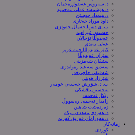
د. سەروەر عەبدولڕەحمان
د. هۆشمەند عەلی مەحمود
د. هیمداد حوسێن
داود موراد خەتاری
پ. ی دەریا جەمال حەوێزی
حەسەن ئیبراهیم
عەبدوڵڵا ئۆجالان
عەلی بەندی
کنێر عەبدوڵڵا حمە عزیز
ستران عەبدوڵڵا
ستیڤان شەمزینی
سەدیق سەعید رەواندزی
شه‌فیقی حاجی‌خدر
شێرزاد هەینی
پ. د. شۆڕش حەسەن عومەر
تەحسین ناڤشکی
رێکار ئەحمەد
زامدار ئەحمەد رەسووڵ
زه‌رده‌شت شاهین
د. هەردی مەهدی میکە
د. هەورامان فەریق كەریم
زمانەکان
کوردی