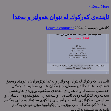
Read More »
ئایندەی کەرکوك لە نێوان هەولێر و بەغدا
كانونی دووه‌م 2, 2024
Leave a comment
ئایندەی کەرکوك لەنێوان ھەولێر و بەغدا توێژەران: د. ئومێد رەفیق
فەتاح، د. عابد خالد ڕەسوڵ، د. زمکان عەلی سەلیم، د. جەلال
حەسەن مستەفا و د. ھەردی مەھدی میکەوە پڕۆژەی ھاوبەشی
سەنتەری لێکۆڵینەوەی ئایندەیی و سەنتەری لێکۆڵینەوەی یاسایی و
سیاسیی لە کۆلێژی یاسا و ڕامیاریی زانکۆی سلێمانییە چاپی یەکەم
– ٢٠١٨ کتێبەکە لە سێ توێژینەوە پێکھاتوو؛ توێژینەوەی یەکەم
تایبەتە بە پێشینەیەکی ...