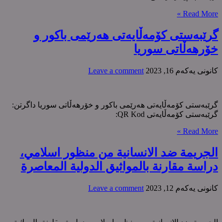
Read More »
گرێبەستی کۆمەڵایەتی هەرێمی باکور و
خۆرهەڵاتی سوریا
كانونی یه‌كه‌م 16, 2023
Leave a comment
گرێبەستی کۆمەڵایەتی هەرێمی باکور و خۆرهەڵاتی سوریا داگرتن:
گرێبەستی کۆمەڵایەتی QR Kod:
Read More »
الجريمة ضد الانسانية من منظور اسلامي،
دراسة مقارنة بالمواثیق الدولیة المعاصرة
كانونی یه‌كه‌م 12, 2023
Leave a comment