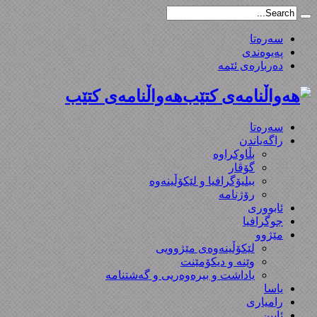
سەرەتا
پەیوەندی
دەربارەی ئێمە
هەواڵنامەی کتێب
سەرەتا
راگەیاندن
بڵاوکراوە
گۆڤار
ببلیۆگرافیا و لێکۆڵینەوە
رۆژنامە
ئابووری
جوگرافیا
مێژوو
لێکۆڵینەوەی مێژوویی
وێنە و دیکۆمێنت
یاداشت و بیره‌وه‌ریی و گەشتنامە
یاسا
رامیاری
ئایین