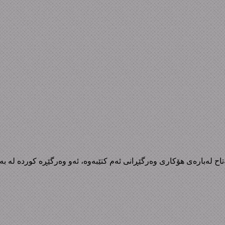
فه‌تاح لەبارەی هۆکاری وەرگێڕانی ئەم کتێبەوە، ئەو وەرگێڕە کوردە لە 