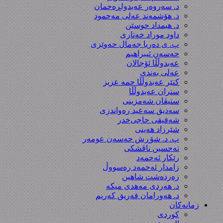
د. سەروەر عەبدولڕەحمان
د. هۆشمەند عەلی مەحمود
د. هیمداد حوسێن
داود موراد خەتاری
پ. ی دەریا جەمال حەوێزی
حەسەن ئیبراهیم
عەبدوڵڵا ئۆجالان
عەلی بەندی
کنێر عەبدوڵڵا حمە عزیز
ستران عەبدوڵڵا
ستیڤان شەمزینی
سەدیق سەعید رەواندزی
شه‌فیقی حاجی‌خدر
شێرزاد هەینی
پ. د. شۆڕش حەسەن عومەر
تەحسین ناڤشکی
رێکار ئەحمەد
زامدار ئەحمەد رەسووڵ
زه‌رده‌شت شاهین
د. هەردی مەهدی میکە
د. هەورامان فەریق كەریم
زمانەکان
کوردی