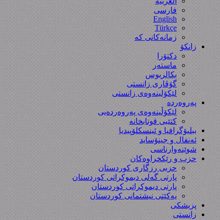
العربیة
فارسی
English
Türkçe
زمانەکانی کە
زانکۆ
دکتۆرا
ماستەر
بکالریوس
گۆڤاری زانستی
لێکۆلینەوەی زانستی
پەروەردە
لێکۆڵینەوەی پەروەردەیی
کتێبی قوتابخانە
ببلیۆگرافیا و ئینسکلۆپیدیا
ئەنفال و جینۆساید
شوێنەوارناسی
حزب و رێکخراوەکان
حزبی رزگاری کوردستان
پارتی گەلی دیموکراتی کوردستان
پارتی دیموکراتی کوردستان
یەکێتی نیشتمانی کوردستان
پزیشکی
زانستی