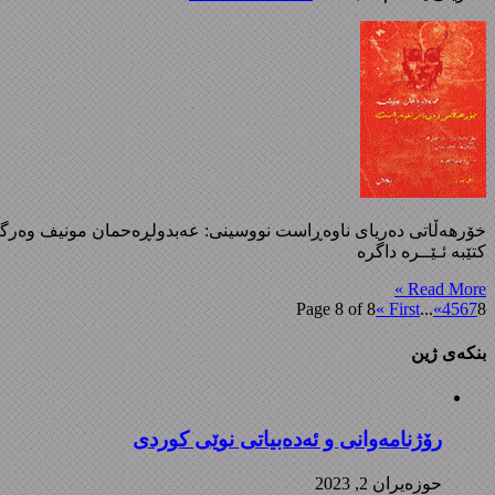
کتێبە ئـێــرە داگرە
Read More »
Page 8 of 8
« First
...
«
4
5
6
7
8
بنکەی ژین
رۆژنامەوانی و ئەدەبیاتی نوێی کوردی
حوزه‌یران 2, 2023