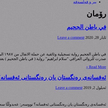
بیر و فەلسەفە
رۆمان
في باطن الجحیم
ئایار 28, 2020
Leave a comment
صدرت للروائي العراقي ”سلام ابراهيم” رواية ( في باطن الجحيم ) بعد سلسلة أعماله الروائية (رؤيا الغائب ١٩٩٦)، (ال
Read More »
ئه‌فسانه‌ی ره‌نگستان یان ره‌نگستانی ئه‌فسانه‌
ئه‌یلول 2, 2019
Leave a comment
ئه‌فسانه‌ی ره‌نگستان یان ره‌نگستانی ئه‌فسانه‌؟ نووسەر: عەبدوڵڵا سەڕاج چاپی یەکەم – ٢٠٠٩ چاپخانەی رۆشنبیری – هەولێر لە چاپکراوەکانی بەڕێوبەرایەتی بڵاوکرد