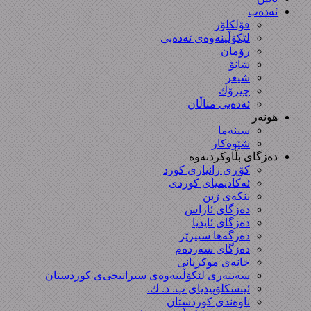
ئەدەب
فۆلکلۆر
لێکۆڵینەوەی ئەدەبی
رۆمان
شانۆ
شیعر
چیرۆك
ئەدەبی مناڵان
هونەر
سینەما
شێوەکار
دەزگای بڵاوکردنەوە
کۆڕی زانیاری کورد
ئەکادیمیای کوردی
بنکەی ژین
دەزگای ئاراس
دەزگای ئایدیا
دەزگەها سپیرێز
دەزگای سەردەم
خانەی موکریانی
سەنتەری لێكۆڵینەوەی ستراتیجی‌ی كوردستان
ئینسکلۆپیدیای پ. د. ك.
ناوەندی کوردستان