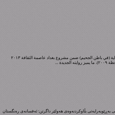
في باطن الجحیم روایة تسجیلیة وثائقیة عن حملة الانفال من ١٩٨٧ الی ١٩٨٨ المٶلف: سلام ابراهیم رابط تنزیل: في باطن الجحیم * حول روایة (في باطن الجحیم) ضمن مشروع بغداد عاصمة الثقافة ٢٠١٣