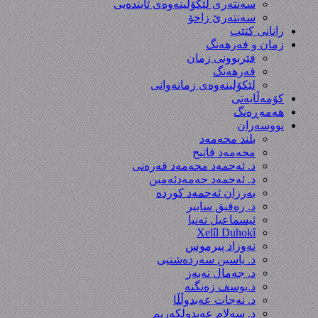
سەنتەری لێکۆڵینەوەى ئایندەیی
سەنتەرێ زاخۆ
رانانی کتێب
زمان و فەرهەنگ
فێربوونی زمان
فەرهەنگ
لێکۆلینەوەی زمانەوانی
کۆمەڵایەتی
هەمەڕەنگ
نووسەران
بلند محەمەد
محەمەد فاتیح
د. ئەحمەد محەمەد قەرەنی
د. ئەحمەد حەمەدئەمین
بەرزان ئەحمەد کورده
د. رەفیق سابیر
ئیسماعیل تەنیا
Xelîl Duhokî
نەوزاد پیرموس
د. یاسین سەردەشتیی
د. جەمال نەبەز
د.یوسف زه‌نگنه‌
د. نەجات عەبدوڵڵا
د. سەلام عەبدولكەریم