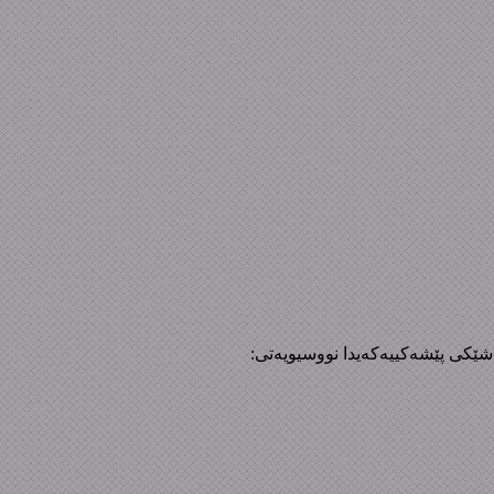
بەشێکی پێشەکییەکەیدا نووسیویەتی: