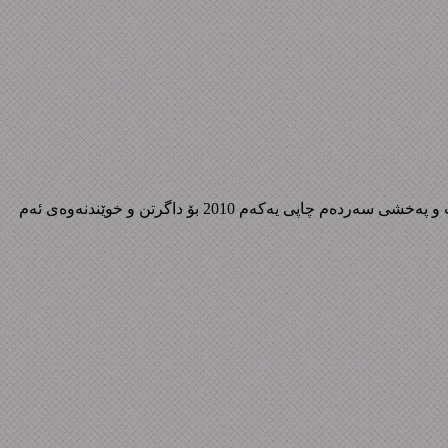
خۆرهه‌ڵاتی‌ ده‌ریای‌ ناوه‌ڕاست نووسینی‌: عه‌بدولڕه‌حمان مونیف وه‌رگێڕانی‌: ساڵح محه‌مه‌د ئه‌مین – ئه‌نوه‌ر عه‌لی‌ قادر لە بڵاوکراوەکانی چاپ و پەخشی سەردەم چاپی یەکەم 2010 بۆ داگرتن و خوێندنەوەی ئەم