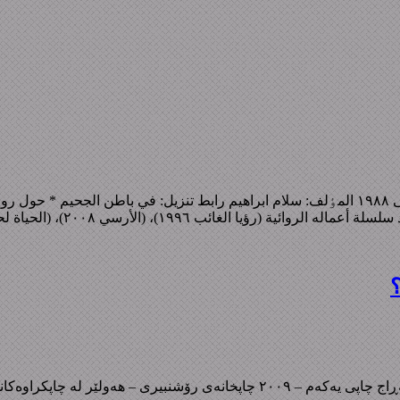
أرسي ٢٠٠٨)، (الحياة لحظة ٢٠٠٩). ما يميز روايته الجديدة ...
؟
نەوەی هەولێر داگرتن: ئه‌فسانه‌ی ره‌نگستان