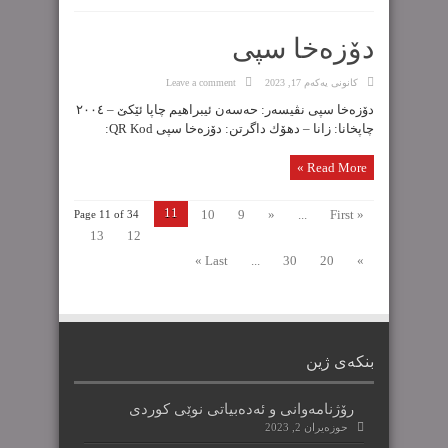
دۆزەخا سپی
كانونی یه‌كه‌م 17, 2023
Leave a comment
دۆزەخا سپی نڤیسەر: حەسەن ئیبراهیم چاپا ئێکێ – ٢٠٠٤
چاپخانا: زانا – دهۆك داگرتن: دۆزەخا سپی QR Kod:
Read More »
11
10
9
«
...
« First
Page 11 of 34
13
12
Last »
...
30
20
»
بنکەی ژین
رۆژنامەوانی و ئەدەبیاتی نوێی کوردی
حوزه‌یران 2, 2023