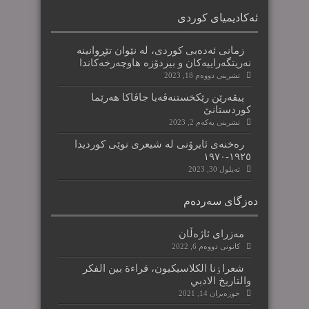
ئەکادیمیای کوردی
زمانی ئەدەبی کوردی، لە نێوان تێڕوانینە
نەریتگەراییەکان و بیردۆزە هاوچەرخەکاندا
تشرینی دووه‌م 18, 2023
پیڤەرێن رێکخستنەڤەیا جاڤاکا هەرێما
کوردستانێ
تشرینی یه‌كه‌م 2, 2023
رەخنەی ئایرۆنی لە شیعری نوێی کوردیدا
١٩٢٥-١٩٧٠
ئه‌یلول 30, 2023
دەزگای سەردەم
مەزرای ئاژەڵان
كانونی دووه‌م 6, 2022
شعراٶنا الکلاسیکیون، قراءة بین الفکر
والتاریخ الادبي
حوزه‌یران 14, 2021