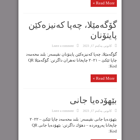
Read More »
گۆگەمێلا، چەپا كەنیزەكێن
پایتۆنان
كانونی یه‌كه‌م 17, 2023
Leave a comment
گۆگەمێلا، چەپا كەنیزەكێن پایتۆنان نڤیسەر: بلند محەمەد
چاپا ئێکێ – ٢٠٢١ چاپخانا تەهران داگرتن: گۆگەمێلا QR
Kod:
Read More »
بێهۆدەیا جانی
كانونی یه‌كه‌م 17, 2023
Leave a comment
بێهۆدەیا جانی نڤیسەر: بلند محەمەد چاپا ئێکێ – ٢٠٢٢
چاپخانا پەروەردە – دهۆك داگرتن: بێهۆدەیا جانی QR
Kod: