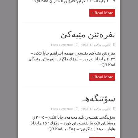
٢٠٠٧ چاپخانە: ؟ داگرتن: ڤارێبوونا حەزان QR Kod:
Read More »
نفرەتێن مێیەکێ
كانونی یه‌كه‌م 17, 2023
Leave a comment
نفرەتێن مێیەکێ نڤیسەر: فهیمە اببراهیم چاپا ئێکی –
٢٠٢٢ چاپخانا پەروەر – دهۆك داگرتن: نفرەتێن مێیەکێ
‌QR Kod:
Read More »
سۆتنگەهـ
كانونی یه‌كه‌م 17, 2023
Leave a comment
سۆتنگەهـ نڤیسەر: بلند محەمەد چاپا ئێکێ – ٢٠٠٥ ژ
وەشانێن ئێکەتیا نڤیسەرێن کورد – دهۆك / ١٥ چاپخانا:
هاوار – دهۆك داگرتن: سۆتنگەهـ QR Kod: