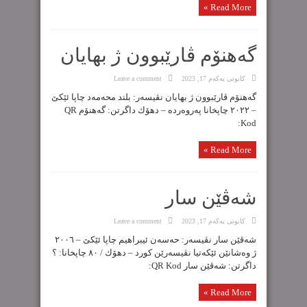
Read More »
گەهنۆم ڤارێبوون ژ بهایان
كانونی یه‌كه‌م 17, 2023
Leave a comment
گەهنۆم ڤارێبوون ژ بهایان نڤیسەر: بلند محەمەد چاپا ئێکێ
– ٢٠٢٢ چاپخانا پەروەردە – دهۆك داگرتن: گەهنۆم QR
Kod:
Read More »
شەڤێن سار
كانونی یه‌كه‌م 17, 2023
Leave a comment
شەڤێن سار نڤیسەر: حەسەن ئیبراهیم چاپا ئێکێ – ٢٠٠٦
ژ وەشانێن ئێکەتیا نڤیسەرێن کورد – دهۆك / ٨٠ چاپخانا: ؟
داگرتن: شەڤێن سار ‌QR Kod:
Read More »