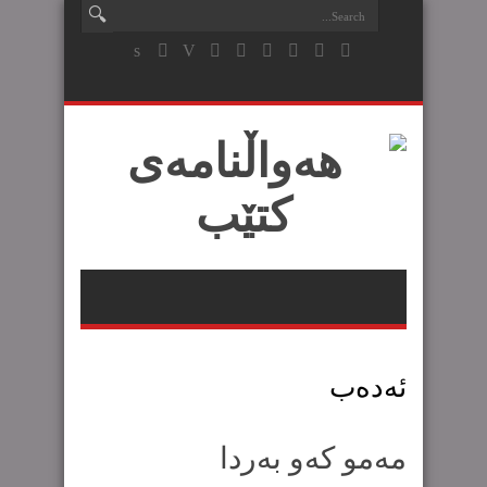
ئەدەب
مەمو کەو بەردا