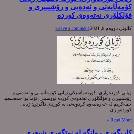
کۆمەڵایەتی و ئەدەبی و رۆشنبیری و
فۆلکلۆری نەتەوەی کوردە
كانونی دووه‌م 8, 2021
Leave a comment
ژیانی کوردەواری، کورتە باسێکی ژیانی کۆمەڵایەتی و ئەدەبی و
رۆشنبیری و فۆلکلۆری نەتەوەی کوردە نووسینی: تۆما بوا حمەسعید
حمەکریم لە عەرەبیەوە کردویەتی بە کوردی داگرتن: ژیانی
کوردەواری
Read More »
کاریگەری روانگە لە نوێگەری شیعری