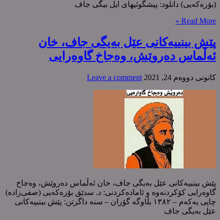
(بۆرەکەیی) دانلود: پیشگوئیهای ایل بیگی جاف
Read More »
پێش بینییەکانی عێل بەیگی جاف، خان
ئەڵماس دەروێش، وەجاخ گاوەرایی
كانونی دووه‌م 24, 2021
Leave a comment
پێش بینییەکانی عێل بەیگی جاف، خان ئەڵماس دەروێش، وەجاخ
گاوەرایی کۆکردنەوە و ئامادەکردنی: د. سدێق بۆرەکەیی (صفی‌زادە)
چاپی یەکەم – ١٣٨٢ بڵاوگە گۆران – سنە داگرتن: پێش بینییەکانی
عێل بەیگی جاف