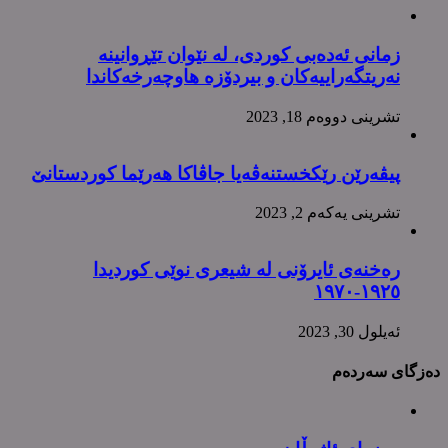
زمانی ئەدەبی کوردی، لە نێوان تێڕوانینە
نەریتگەراییەکان و بیردۆزە هاوچەرخەکاندا
تشرینی دووه‌م 18, 2023
پیڤەرێن رێکخستنەڤەیا جاڤاکا هەرێما کوردستانێ
تشرینی یه‌كه‌م 2, 2023
رەخنەی ئایرۆنی لە شیعری نوێی کوردیدا
١٩٢٥-١٩٧٠
ئه‌یلول 30, 2023
دەزگای سەردەم