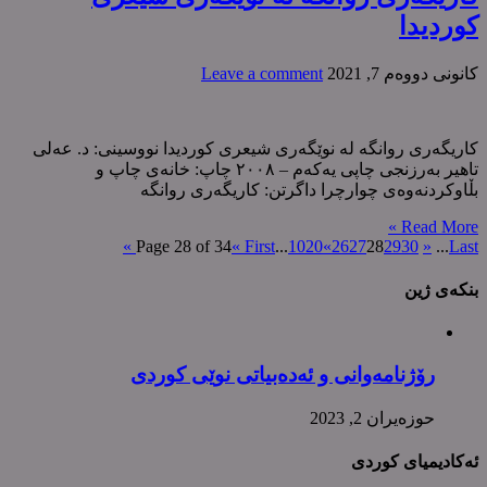
کوردیدا
كانونی دووه‌م 7, 2021
Leave a comment
کاریگەری روانگە لە نوێگەری شیعری کوردیدا نووسینی: د. عەلی
تاهیر بەرزنجی چاپی یەکەم – ٢٠٠٨ چاپ: خانەی چاپ و
بڵاوکردنەوەی چوارچرا داگرتن: کاریگەری روانگە
Read More »
Page 28 of 34
« First
...
10
20
«
26
27
28
29
30
»
...
Last »
بنکەی ژین
رۆژنامەوانی و ئەدەبیاتی نوێی کوردی
حوزه‌یران 2, 2023
ئەکادیمیای کوردی