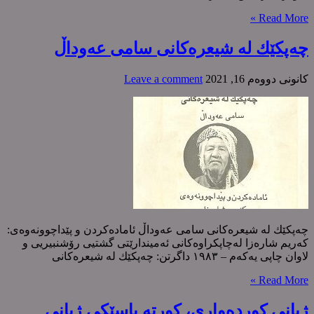
Read More »
چەپکێك لە شیعرەکانی سامی عەوداڵ
كانونی دووه‌م 16, 2021
Leave a comment
چەپکێك لە شیعرەکانی سامی عەوداڵ ئامادەکردن و پێداچوونەوەی:
کەریم شارەزا لەچاپکراوەکانی ئەمیندارێتی گشتیی رۆشنبیریی و
لاوان چاپی یەکەم – ١٩٨٣ داگرتن: چەپکێك لە شیعرەکانی
Read More »
ژیانی کوردەواری، کورتە باسێکی ژیانی