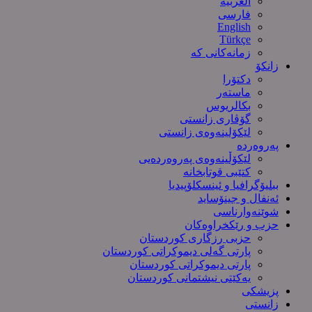
العربیة
فارسی
English
Türkçe
زمانەکانی کە
زانکۆ
دکتۆرا
ماستەر
بکالریوس
گۆڤاری زانستی
لێکۆلینەوەی زانستی
پەروەردە
لێکۆڵینەوەی پەروەردەیی
کتێبی قوتابخانە
ببلیۆگرافیا و ئینسکلۆپیدیا
ئەنفال و جینۆساید
شوێنەوارناسی
حزب و رێکخراوەکان
حزبی رزگاری کوردستان
پارتی گەلی دیموکراتی کوردستان
پارتی دیموکراتی کوردستان
یەکێتی نیشتمانی کوردستان
پزیشکی
زانستی