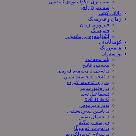
سەنتەری لێکۆڵینەوەى ئایندەیی
سەنتەرێ زاخۆ
رانانی کتێب
زمان و فەرهەنگ
فێربوونی زمان
فەرهەنگ
لێکۆلینەوەی زمانەوانی
کۆمەڵایەتی
هەمەڕەنگ
نووسەران
بلند محەمەد
محەمەد فاتیح
د. ئەحمەد محەمەد قەرەنی
د. ئەحمەد حەمەدئەمین
بەرزان ئەحمەد کورده
د. رەفیق سابیر
ئیسماعیل تەنیا
Xelîl Duhokî
نەوزاد پیرموس
د. یاسین سەردەشتیی
د. جەمال نەبەز
د.یوسف زه‌نگنه‌
د. نەجات عەبدوڵڵا
د. سەلام عەبدولكەریم