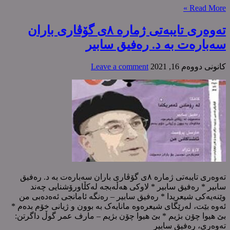
Read More »
تەوەری تایبەتی ژمارە ٨ی گۆڤاری باران
سەبارەت بە د. رەفیق سابیر
كانونی دووه‌م 16, 2021
Leave a comment
تەوەری تایبەتی ژمارە ٨ی گۆڤاری باران سەبارەت بە د. رەفیق
سابیر * رەفیق سابیر * لاوکی هەڵەبجە لەکڵاورۆشنایی چەند
وێنەیەکی شیعریدا * رەفیق سابیر – رەنگە ئامانجی ئەەدەبی من
ئەوە بێت، لەرێگای شیعرەوە مانایەک بە بوون و ژیانی خۆم بدەم *
بێ هیوا چۆن بژیم * بێ هیوا چۆن بژیم – مارف عمر گوڵ داگرتن:
تەوەری، رەفیق سابیر