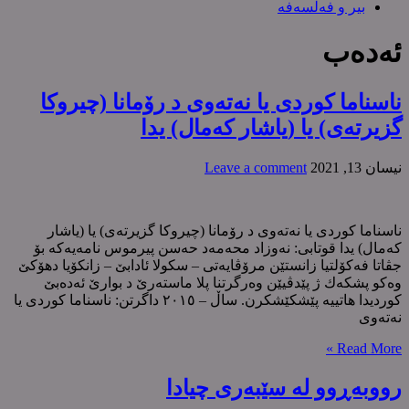
بیر و فەلسەفە
ئەدەب
ناسناما کوردی یا نەتەوی د رۆمانا (چیروکا
گزیرتەی) یا (یاشار کەمال) یدا
نیسان 13, 2021
Leave a comment
ناسناما کوردی یا نەتەوی د رۆمانا (چیروکا گزیرتەی) یا (یاشار
کەمال) یدا قوتابی: نەوزاد محەمەد حەسن پیرموس نامەیەکە بۆ
جڤاتا فەکۆلتیا زانستێن مرۆڤایەتی – سکولا ئادابێ – زانکۆیا دهۆکێ
وەکو پشکەك ژ پێدڤیێن وەرگرتنا پلا ماستەرێ د بوارێ ئەدەبێ
کوردیدا هاتییە پێشکێشکرن. ساڵ – ٢٠١٥ داگرتن: ناسناما کوردی یا
نەتەوی
Read More »
رووبەڕوو لە سێبەری چیادا