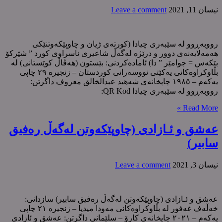
نیسان 11, 2021
Leave a comment
رووبەڕوو لە سێبەری چیادا (کورتەی ژیان و چاوپێکەوتنێکی
هەمەلایەنەی دوور و درێژە لەگەڵ شاعیری ناسراوی کورد ” شێرکۆ
بێکەس = جوامێر ” دا) ئامادەکردنی: بێستون (هەڤاڵ کوێستانی) لە
بڵاوکراوەکانی یەکێتی نووسەرانی کوردستان – زنجیرە ٢٩ چاپی
یەکەم – ١٩٨٥ چاپخانەی شەهید عبدالخالق معروف داگرتن:
رووبەڕوو لە سێبەری چیادا QR Kod:
Read More »
عەشق و ئـازادی (چاوپێکەوتن لەگەڵ رەفیق
سابیر)
نیسان 3, 2021
Leave a comment
عەشق و ئـازادی (چاوپێکەوتن لەگەڵ رەفیق سابیر) سازدانی:
خەڵەف غەفور لە بڵاوکراوەکانی مەودا میدیا – زنجیرە ٢١ چاپی
یەکەم – ٢٠٢١ چاپخانەی کارۆ – سلێمانی داگرتن: عەشق و ئازادی