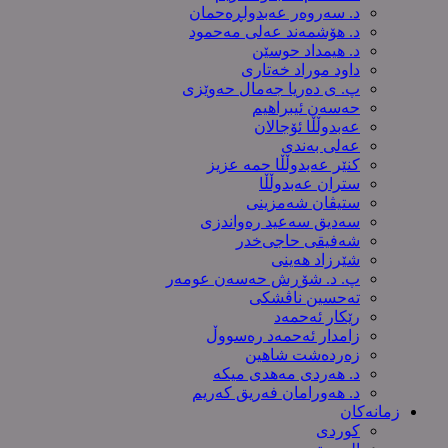
د. سەروەر عەبدولڕەحمان
د. هۆشمەند عەلی مەحمود
د. هیمداد حوسێن
داود موراد خەتاری
پ. ی دەریا جەمال حەوێزی
حەسەن ئیبراهیم
عەبدوڵڵا ئۆجالان
عەلی بەندی
کنێر عەبدوڵڵا حمە عزیز
ستران عەبدوڵڵا
ستیڤان شەمزینی
سەدیق سەعید رەواندزی
شه‌فیقی حاجی‌خدر
شێرزاد هەینی
پ. د. شۆڕش حەسەن عومەر
تەحسین ناڤشکی
رێکار ئەحمەد
زامدار ئەحمەد رەسووڵ
زه‌رده‌شت شاهین
د. هەردی مەهدی میکە
د. هەورامان فەریق كەریم
زمانەکان
کوردی