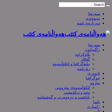
سەرەتا
پەیوەندی
دەربارەی ئێمە
هەواڵنامەی کتێب
سەرەتا
راگەیاندن
بڵاوکراوە
گۆڤار
ببلیۆگرافیا و لێکۆڵینەوە
رۆژنامە
ئابووری
جوگرافیا
مێژوو
لێکۆڵینەوەی مێژوویی
وێنە و دیکۆمێنت
یاداشت و بیره‌وه‌ریی و گەشتنامە
یاسا
رامیاری
ئایین