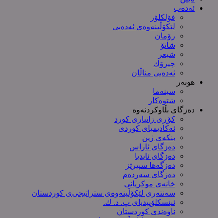
ئەدەب
فۆلکلۆر
لێکۆڵینەوەی ئەدەبی
رۆمان
شانۆ
شیعر
چیرۆك
ئەدەبی مناڵان
هونەر
سینەما
شێوەکار
دەزگای بڵاوکردنەوە
کۆڕی زانیاری کورد
ئەکادیمیای کوردی
بنکەی ژین
دەزگای ئاراس
دەزگای ئایدیا
دەزگەها سپیرێز
دەزگای سەردەم
خانەی موکریانی
سەنتەری لێكۆڵینەوەی ستراتیجی‌ی كوردستان
ئینسکلۆپیدیای پ. د. ك.
ناوەندی کوردستان