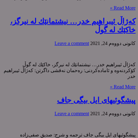
Read More »
کەژاڵ ئیبراهیم خدر… نیشتمانێك لە نیرگز،
خاکێك لە گوڵ
كانونی دووه‌م 24, 2021
Leave a comment
کەژاڵ ئیبراهیم خدر… نیشتمانێك لە نیرگز، خاکێك لە گوڵ
کۆکردنەوە و ئامادەکردنی: رەحمان نەقشی داگرتن: کەژاڵ ئیبراهیم
خدر
Read More »
پیشگوئیهای ایل بیگی جاف
كانونی دووه‌م 24, 2021
Leave a comment
پیشگوئیهای ایل بیگی جاف ترجمە و شرح: صدیق صفی‌زادە