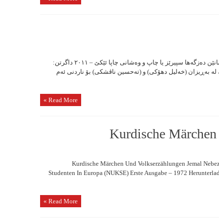
بەهەشتا ئاگری نڤیسەر: تەحسین ناڤشکی ژ وەشانێن دەزگەها سپیرێز یا چاپ و وەشانی چاپا ئێکێ – ٢٠١١ داگرتن:
ە بەڕیزان (خەلیل دهۆکی) و (تەحسین ناڤشكی) بۆ ناردنی ئەم
Read More »
Kurdische Märchen
Kurdische Märchen Und Volkserzählungen Jemal Nebez 
Studenten In Europa (NUKSE) Erste Ausgabe – 1972 Herunterla
Read More »