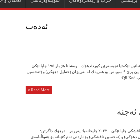
پزیشکی
حزب و رێکخراوەکان
شوێنەوارناسی
ئەنفال و ج
ئەدەب
ئالێ دی یێ پرێ نڤیسەر: تەحسین ناڤشکی ژ وەشانین ئێکەتیا نجیسەرێن کورد/دهۆك – وەشانا هژمار ١٩٥ چاپا ئێکێ
الێ دی یێ پرێ * سوپاس بۆ هەریەك لە بەڕیزان (خەلیل دهۆکی) و (تەحسین
QR:
Read More »
ئەجنە
گوڕلیس، شەمهەرۆزی ئەجنە نڤیسەر: تەحسین ناڤشکی چاپا ئێکێ – ٢٠٢٢ چاپخانەیا: پەروەر – دوهۆك داگرتن:
هۆکی) و (تەحسین ناڤشكی) بۆ ناردنی ئەم کتێبانە بۆ هەواڵنامەی