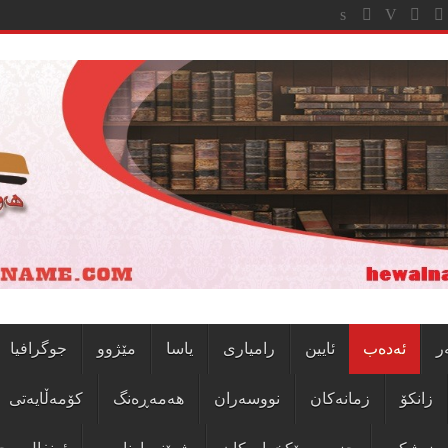
ر
ئەدەب
ئایین
رامیاری
یاسا
مێژوو
جوگرافیا
زانکۆ
زمانەکان
نووسەران
هەمەڕەنگ
کۆمەڵایەتی