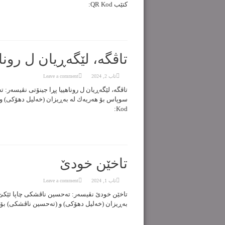
کتێب QR Kod:
تاڤگە، لێگەڕیان ل روناه
ئاب 2, 2024
Leave a comment
Kod:
تاخێن خودێ
ئاب 1, 2024
Leave a comment
بەڕیزان (خەلیل دهۆکی) و (تەحسین ناڤشكی) بۆ ناردنی