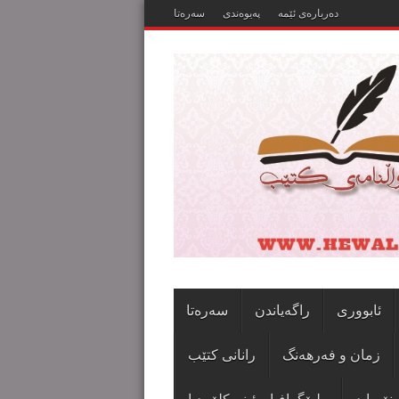
دەربارەی ئێمە
پەیوەندی
سەرەتا
ئابووری
راگەیاندن
سەرەتا
زمان و فەرهەنگ
رانانی کتێب