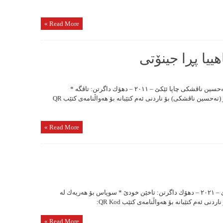
Read More »
ییا پڕا جینۆتی
تاڤگە، لێگەڕیان ل روناهییا پڕا جینۆتی نڤیسەر: تەحسین ناڤشکی چاپا ئێکێ – ٢٠١١ – دهۆك داگرتن: تاڤگە *
سوپاس بۆ هەریەك لە بەڕیزان (خەلیل دهۆکی) و (تەحسین ناڤشكی) بۆ ناردنی ئەم کتێبانە بۆ هەواڵنامەی کتێب ‌QR
Read More »
تاخێن خودێ نڤیسەر: تەحسین ناڤشکی چاپا ئێکێ – ٢٠٢١ – دهۆك داگرتن: تاخێن خودێ * سوپاس بۆ هەریەك لە
 ئەم کتێبانە بۆ هەواڵنامەی کتێب QR Kod:
Read More »