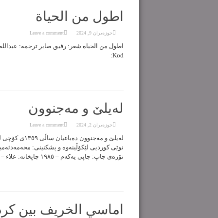
اطول من الحیاة
حوزه‌یران 9, 2024
Leave a comment
Kod:
لەیلێ و مەجنوون
حوزه‌یران 2, 2024
Leave a comment
لەیلێ و مەجنو
نوێی کوردیی لێکۆڵینەوە و پشکنینی: محەمەدئەمین
نۆرەی چاپ: چاپی یەکەم – ١٩٨٥ چاپخانە: علاء – بغداد داگرتن: لەیلێ و مەجنوون QR Kod:
اماسي الخریف بین کرد