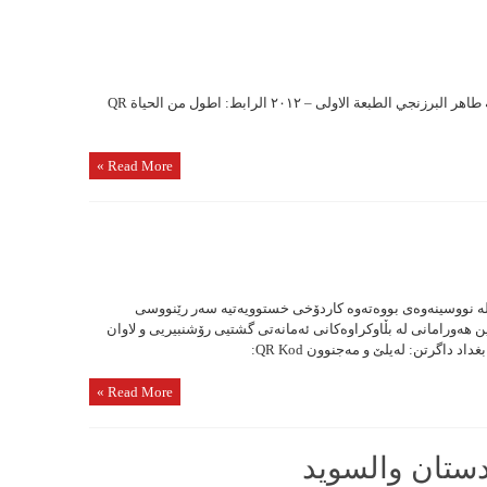
اطول من الحیاة شعر: رفیق صابر ترجمة: عبداللە طاهر البرزنجي الطبعة الاولی – ٢٠١٢ الرابط: اطول من الحیاة QR
Read More »
ون دەباغیان ساڵی ١٣٥٩ی کۆچی لە نووسینەوەی بووەتەوە کاردۆخی خستوویەتیە سەر رێنووسی
 هەورامانی لە بڵاوکراوەکانی ئەمانەتی گشتیی رۆشنبیریی و لاوان
Read More »
ستان والسوید