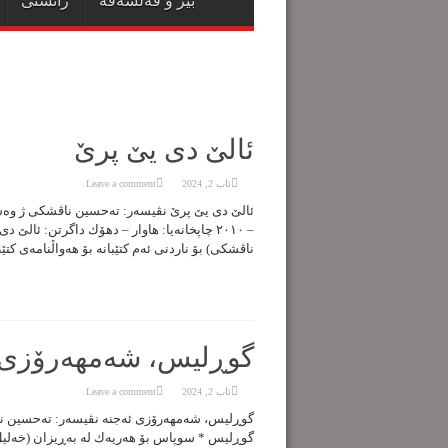
بیر و فەلسەفە
زانستی
ئالێ دی یێ پرێ
ئاب 2, 2024
Leave a comment
– ٢٠١٠ چاپخانەیا: هاوار – دهۆك داگرتن: ئ
ناڤشكی) بۆ ناردنی ئەم کتێبانە بۆ هەواڵنامەی کتێب ‌ Kod
گوڕلیس، شەمهەرۆزی 
ئاب 2, 2024
Leave a comment
گوڕلیس * سوپاس بۆ هەریەك لە بەڕیزان (خەلیل د