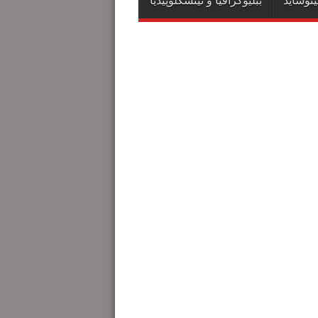
ینۆساید
ببلیۆگرافیا و ئینسکلۆپیدیا