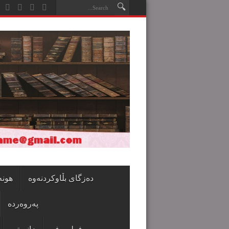
دەزگای بڵاوکردنەوە
هونە
پەروەردە