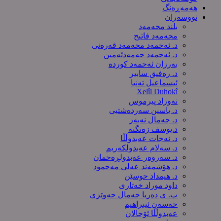
هەمەڕەنگ
نووسەران
بلند محەمەد
محەمەد فاتیح
د. ئەحمەد محەمەد قەرەنی
د. ئەحمەد حەمەدئەمین
بەرزان ئەحمەد کورده
د. رەفیق سابیر
ئیسماعیل تەنیا
Xelîl Duhokî
نەوزاد پیرموس
د. یاسین سەردەشتیی
د. جەمال نەبەز
د.یوسف زه‌نگنه‌
د. نەجات عەبدوڵڵا
د. سەلام عەبدولكەریم
د. سەروەر عەبدولڕەحمان
د. هۆشمەند عەلی مەحمود
د. هیمداد حوسێن
داود موراد خەتاری
پ. ی دەریا جەمال حەوێزی
حەسەن ئیبراهیم
عەبدوڵڵا ئۆجالان