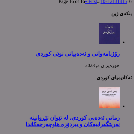
Page 16 of 16
« First
...
10
«
12
13
14
15
16
بنکەی ژین
رۆژنامەوانی و ئەدەبیاتی نوێی کوردی
حوزه‌یران 2, 2023
ئەکادیمیای کوردی
زمانی ئەدەبی کوردی، لە نێوان تێڕوانینە
نەریتگەراییەکان و بیردۆزە هاوچەرخەکاندا