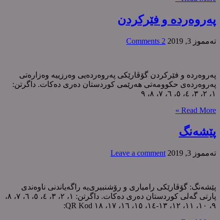
پەروەردە و فێرکردن
ته‌مموز 3, 2019
2 Comments
پەروەردە و فێرکردن گۆڤارێکی پەروەردەیی وەرزییە وەزارەتی
پەروەردەی حکوومەتی هەرێمی کوردستان دەری دەکات. داگرتن:
١، ٢، ٣، ٤، ٥، ٦، ٧، ٨، ٩
Read More »
پێشەنگ
ته‌مموز 3, 2019
Leave a comment
پێشه‌نگ: گۆڤارێکی رامیاری و رۆشنبیری‌یه‌ راگه‌یاندنی ناوه‌ندی
پارتی گه‌لی کوردستان ده‌ری ده‌کات. داگرتن: ١، ٢، ٣، ٤، ٥، ٦، ٧، ٨،
٩، ١٠، ١١، ١٢، ١٣-١٤، ١٥، ١٦، ١٧، ١٨ QR Kod: