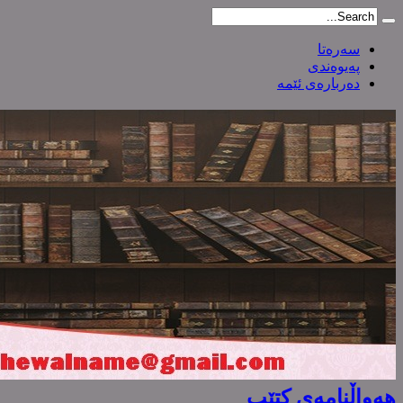
سەرەتا
پەیوەندی
دەربارەی ئێمە
هەواڵنامەی کتێب