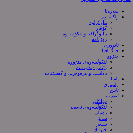
سەرەتا
راگەیاندن
بڵاوکراوە
گۆڤار
ببلیۆگرافیا و لێکۆڵینەوە
رۆژنامە
ئابووری
جوگرافیا
مێژوو
لێکۆڵینەوەی مێژوویی
وێنە و دیکۆمێنت
یاداشت و بیره‌وه‌ریی و گەشتنامە
یاسا
رامیاری
ئایین
ئەدەب
فۆلکلۆر
لێکۆڵینەوەی ئەدەبی
رۆمان
شانۆ
شیعر
چیرۆك