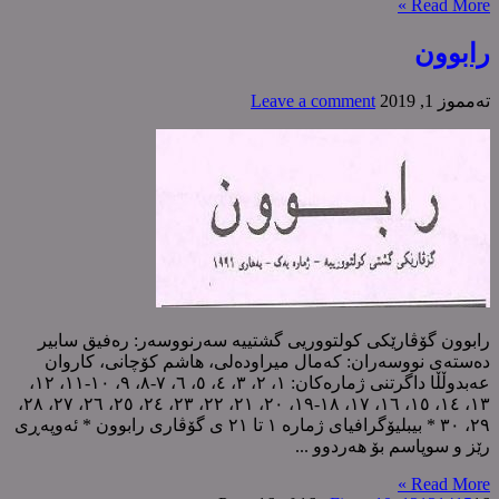
Read More »
رابوون
ته‌مموز 1, 2019
Leave a comment
رابوون گۆڤارێکی کولتووریی گشتییە سەرنووسەر: رەفیق سابیر
دەستەی نووسەران: کەمال میراودەلی، هاشم کۆچانی، کاروان
عەبدوڵڵا داگرتنی ژمارەکان: ١، ٢، ٣، ٤، ٥، ٦، ٧-٨، ٩، ١٠-١١، ١٢،
١٣، ١٤، ١٥، ١٦، ١٧، ١٨-١٩، ٢٠، ٢١، ٢٢، ٢٣، ٢٤، ٢٥، ٢٦، ٢٧، ٢٨،
٢٩، ٣٠ * بیبلیۆگرافیای ژمارە ١ تا ٢١ ی گۆڤاری رابوون * ئەوپەڕی
رێز و سوپاسم بۆ هەردوو ...
Read More »