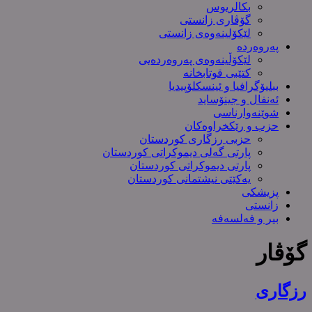
بکالریوس
گۆڤاری زانستی
لێکۆلینەوەی زانستی
پەروەردە
لێکۆڵینەوەی پەروەردەیی
کتێبی قوتابخانە
ببلیۆگرافیا و ئینسکلۆپیدیا
ئەنفال و جینۆساید
شوێنەوارناسی
حزب و رێکخراوەکان
حزبی رزگاری کوردستان
پارتی گەلی دیموکراتی کوردستان
پارتی دیموکراتی کوردستان
یەکێتی نیشتمانی کوردستان
پزیشکی
زانستی
بیر و فەلسەفە
گۆڤار
رزگاری