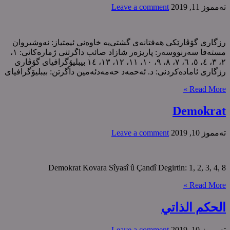
ته‌مموز 11, 2019
Leave a comment
رزگاری گۆڤارێکی هەفتانەی گشتی‌یە خاوەنی ئیمتیاز: نەوشیروان
مستەفا سەرنووسەر: پاریزەر شازاد صائب داگرتنی ژمارەکانی: ١،
٢، ٣، ٤، ٥، ٦، ٧، ٨، ٩، ١٠، ١١، ١٢، ١٣، ١٤ بیبلیۆگرافیای گۆڤاری
رزگاری ئامادەکردنی: د. ئەحمەد حەمەدئەمین داگرتن: بیبلیۆگرافیای
Read More »
Demokrat
ته‌مموز 10, 2019
Leave a comment
Demokrat Kovara Sîyasî û Çandî Degirtin: 1, 2, 3, 4, 8
Read More »
الحکم الذاتي
ته‌مموز 10, 2019
Leave a comment