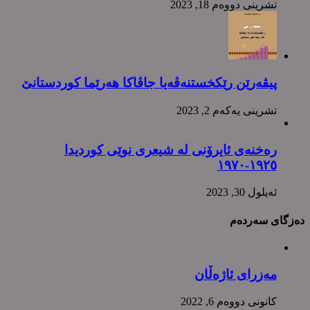
تشرینی دووه‌م 18, 2023
پیڤەرێن رێکخستنەڤەیا جاڤاکا هەرێما کوردستانێ
تشرینی یه‌كه‌م 2, 2023
رەخنەی ئایرۆنی لە شیعری نوێی کوردیدا
١٩٢٥-١٩٧٠
ئه‌یلول 30, 2023
دەزگای سەردەم
مەزرای ئاژەڵان
كانونی دووه‌م 6, 2022