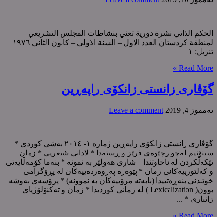
الحکم الذاتي نشرة دورية تعني بنشاطات المجلس التشريعي
لمنطقة کردستان العدد الاول – السنة الاولی – کانون الثاني ١٩٧٦
تنزیل: ١
Read More »
گۆڤاری زانستی زانكۆی راپەڕین
ته‌مموز 4, 2019
Leave a comment
گۆڤاری زانستی زانكۆی راپەڕین ژمارە ١- ٢٠١٤ بەشی کوردی *
سینۆنیم لەچوارچێوەی فرێز و ڕستەدا * لادانی شیعریی * زمان
تێكەڵكردن لە ئاخاوتندا – شاری هەولێر بە نمونه * بنەما كۆمەڵایەتی
و كەلتورییەكانی زمان * پێوەرە پەروەردەییەكان لە پڕۆگرامی
خوێندنی بنەڕەتییدا (بابەتە مرۆییەکان بە نموونە) * پرۆسەی بەوشە
بوون( Lexicalization ) لە زمانی كوردیدا * زمان و تەكنۆلۆژیای
زانیاری * ...
Read More »