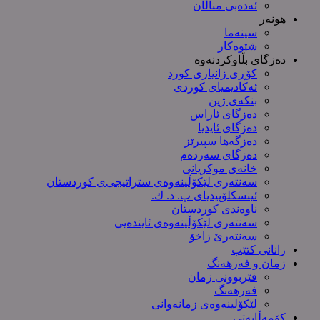
ئەدەبی مناڵان
هونەر
سینەما
شێوەکار
دەزگای بڵاوکردنەوە
کۆڕی زانیاری کورد
ئەکادیمیای کوردی
بنکەی ژین
دەزگای ئاراس
دەزگای ئایدیا
دەزگەها سپیرێز
دەزگای سەردەم
خانەی موکریانی
سەنتەری لێكۆڵینەوەی ستراتیجی‌ی كوردستان
ئینسکلۆپیدیای پ. د. ك.
ناوەندی کوردستان
سەنتەری لێکۆڵینەوەى ئایندەیی
سەنتەرێ زاخۆ
رانانی کتێب
زمان و فەرهەنگ
فێربوونی زمان
فەرهەنگ
لێکۆلینەوەی زمانەوانی
کۆمەڵایەتی