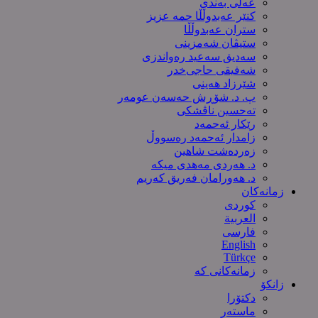
عەلی بەندی
کنێر عەبدوڵڵا حمە عزیز
ستران عەبدوڵڵا
ستیڤان شەمزینی
سەدیق سەعید رەواندزی
شه‌فیقی حاجی‌خدر
شێرزاد هەینی
پ. د. شۆڕش حەسەن عومەر
تەحسین ناڤشکی
رێکار ئەحمەد
زامدار ئەحمەد رەسووڵ
زه‌رده‌شت شاهین
د. هەردی مەهدی میکە
د. هەورامان فەریق كەریم
زمانەکان
کوردی
العربیة
فارسی
English
Türkçe
زمانەکانی کە
زانکۆ
دکتۆرا
ماستەر