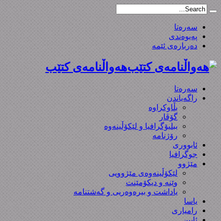
سەرەتا
پەیوەندی
دەربارەی ئێمە
هەواڵنامەی کتێب
سەرەتا
راگەیاندن
بڵاوکراوە
گۆڤار
ببلیۆگرافیا و لێکۆڵینەوە
رۆژنامە
ئابووری
جوگرافیا
مێژوو
لێکۆڵینەوەی مێژوویی
وێنە و دیکۆمێنت
یاداشت و بیره‌وه‌ریی و گەشتنامە
یاسا
رامیاری
ئایین