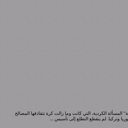
لة” المسألة الكردية، التي كانت وما زالت كرة تتقاذفها المصالح
ريا وتركيا. لم ينقطع التطلع إلى تأسيس ...