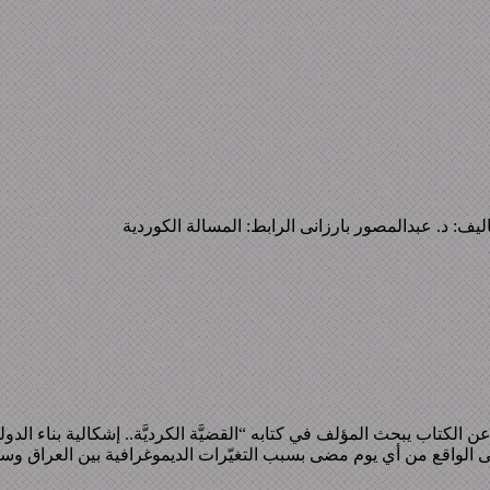
 الكتاب يبحث المؤلف في كتابه “القضيَّة الكرديَّة.. إشكالية بناء الدو
 إلى الواقع من أي يوم مضى بسبب التغيّرات الديموغرافية بين العراق وسو