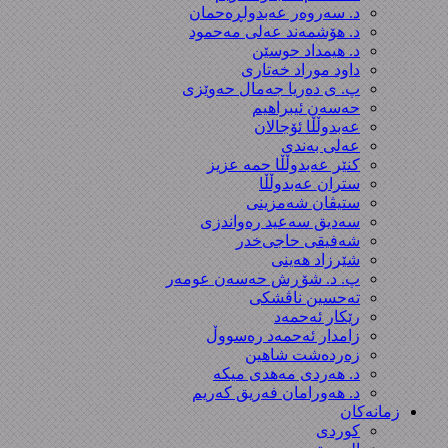
د. سەروەر عەبدولڕەحمان
د. هۆشمەند عەلی مەحمود
د. هیمداد حوسێن
داود موراد خەتاری
پ. ی دەریا جەمال حەوێزی
حەسەن ئیبراهیم
عەبدوڵڵا ئۆجالان
عەلی بەندی
کنێر عەبدوڵڵا حمە عزیز
ستران عەبدوڵڵا
ستیڤان شەمزینی
سەدیق سەعید رەواندزی
شه‌فیقی حاجی‌خدر
شێرزاد هەینی
پ. د. شۆڕش حەسەن عومەر
تەحسین ناڤشکی
رێکار ئەحمەد
زامدار ئەحمەد رەسووڵ
زه‌رده‌شت شاهین
د. هەردی مەهدی میکە
د. هەورامان فەریق كەریم
زمانەکان
کوردی