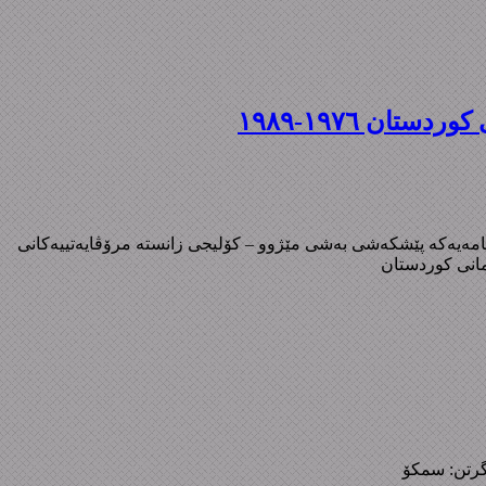
ن ١٩٧٦-١٩٨٩
پارت و رێکخراوە سیاسییەکانی رۆژهەڵاتی کوردستان ١٩٧٦-١٩٨٩ رێباز عبدالکریم قادر نامەیەکە پێشکەشی بەشی مێژوو – کۆلیجی زانستە مرۆڤایەتییەکانی
تمانی کوردستان