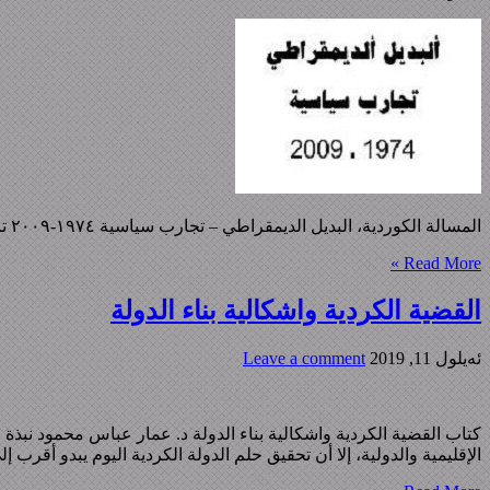
المسالة الکوردیة، البدیل الدیمقراطي – تجارب سیاسیة ١٩٧٤-٢٠٠٩ تالیف: د. عبدالمصور بارزانی الرابط: المسالة الکوردیة
Read More »
القضية الكردية واشكالية بناء الدولة
ئه‌یلول 11, 2019
Leave a comment
كتاب القضية الكردية واشكالية بناء الدولة د. عمار عباس محمود نبذة عن
الإقليمية والدولية، إلا أن تحقيق حلم الدولة الكردية اليوم يبدو أقرب