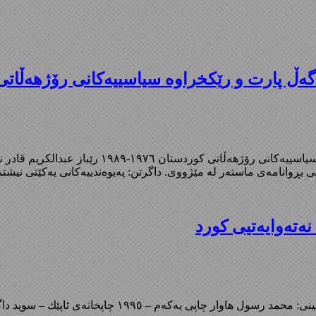
 پارت و رێکخراوە سیاسییەکانی رۆژهەڵاتی کوردستا
پەیوەندییەکانی یەکێتی نیشتمانی کوردستان لەگەڵ 
ی بڕوانامەی ماستەر لە مێژووی. داگرتن: پەیوەندییەکانی یەکێتی نیش
ەتەوایەتیی کورد
 یەکەم – ١٩٩٥ چاپخانەی ئاپێك – سوید داگرتن: سمکۆ