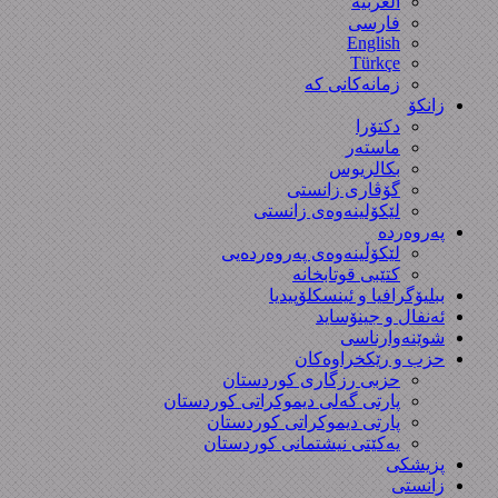
العربیة
فارسی
English
Türkçe
زمانەکانی کە
زانکۆ
دکتۆرا
ماستەر
بکالریوس
گۆڤاری زانستی
لێکۆلینەوەی زانستی
پەروەردە
لێکۆڵینەوەی پەروەردەیی
کتێبی قوتابخانە
ببلیۆگرافیا و ئینسکلۆپیدیا
ئەنفال و جینۆساید
شوێنەوارناسی
حزب و رێکخراوەکان
حزبی رزگاری کوردستان
پارتی گەلی دیموکراتی کوردستان
پارتی دیموکراتی کوردستان
یەکێتی نیشتمانی کوردستان
پزیشکی
زانستی