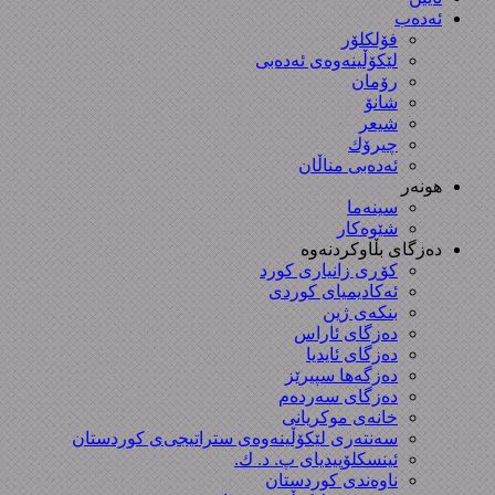
ئەدەب
فۆلکلۆر
لێکۆڵینەوەی ئەدەبی
رۆمان
شانۆ
شیعر
چیرۆك
ئەدەبی مناڵان
هونەر
سینەما
شێوەکار
دەزگای بڵاوکردنەوە
کۆڕی زانیاری کورد
ئەکادیمیای کوردی
بنکەی ژین
دەزگای ئاراس
دەزگای ئایدیا
دەزگەها سپیرێز
دەزگای سەردەم
خانەی موکریانی
سەنتەری لێكۆڵینەوەی ستراتیجی‌ی كوردستان
ئینسکلۆپیدیای پ. د. ك.
ناوەندی کوردستان