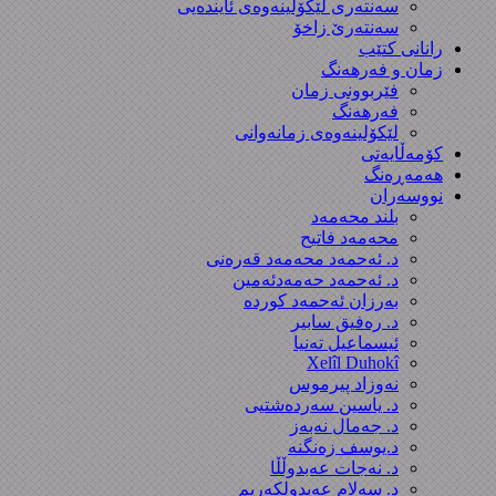
سەنتەری لێکۆڵینەوەى ئایندەیی
سەنتەرێ زاخۆ
رانانی کتێب
زمان و فەرهەنگ
فێربوونی زمان
فەرهەنگ
لێکۆلینەوەی زمانەوانی
کۆمەڵایەتی
هەمەڕەنگ
نووسەران
بلند محەمەد
محەمەد فاتیح
د. ئەحمەد محەمەد قەرەنی
د. ئەحمەد حەمەدئەمین
بەرزان ئەحمەد کورده
د. رەفیق سابیر
ئیسماعیل تەنیا
Xelîl Duhokî
نەوزاد پیرموس
د. یاسین سەردەشتیی
د. جەمال نەبەز
د.یوسف زه‌نگنه‌
د. نەجات عەبدوڵڵا
د. سەلام عەبدولكەریم