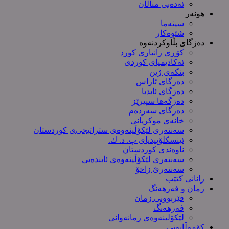
ئەدەبی مناڵان
هونەر
سینەما
شێوەکار
دەزگای بڵاوکردنەوە
کۆڕی زانیاری کورد
ئەکادیمیای کوردی
بنکەی ژین
دەزگای ئاراس
دەزگای ئایدیا
دەزگەها سپیرێز
دەزگای سەردەم
خانەی موکریانی
سەنتەری لێكۆڵینەوەی ستراتیجی‌ی كوردستان
ئینسکلۆپیدیای پ. د. ك.
ناوەندی کوردستان
سەنتەری لێکۆڵینەوەى ئایندەیی
سەنتەرێ زاخۆ
رانانی کتێب
زمان و فەرهەنگ
فێربوونی زمان
فەرهەنگ
لێکۆلینەوەی زمانەوانی
کۆمەڵایەتی