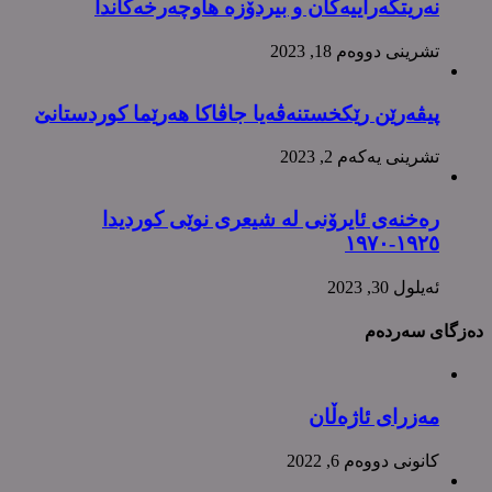
نەریتگەراییەکان و بیردۆزە هاوچەرخەکاندا
تشرینی دووه‌م 18, 2023
پیڤەرێن رێکخستنەڤەیا جاڤاکا هەرێما کوردستانێ
تشرینی یه‌كه‌م 2, 2023
رەخنەی ئایرۆنی لە شیعری نوێی کوردیدا
١٩٢٥-١٩٧٠
ئه‌یلول 30, 2023
دەزگای سەردەم
مەزرای ئاژەڵان
كانونی دووه‌م 6, 2022