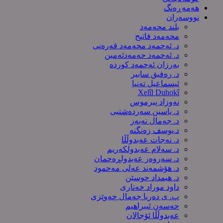
هەمەڕەنگ
نووسەران
بلند محەمەد
محەمەد فاتیح
د. ئەحمەد محەمەد قەرەنی
د. ئەحمەد حەمەدئەمین
بەرزان ئەحمەد کورده
د. رەفیق سابیر
ئیسماعیل تەنیا
Xelîl Duhokî
نەوزاد پیرموس
د. یاسین سەردەشتیی
د. جەمال نەبەز
د.یوسف زه‌نگنه‌
د. نەجات عەبدوڵڵا
د. سەلام عەبدولكەریم
د. سەروەر عەبدولڕەحمان
د. هۆشمەند عەلی مەحمود
د. هیمداد حوسێن
داود موراد خەتاری
پ. ی دەریا جەمال حەوێزی
حەسەن ئیبراهیم
عەبدوڵڵا ئۆجالان