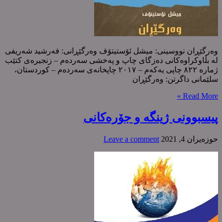
وەرگێڕان نووسینی: میشل ئۆستیتۆف وەرگێڕانی: فەرشید شەریفی
لە بڵاوکراوەکانی دەزگای چاپ و پەخشی سەردەم – زنجیرەی کتێب
ژمارە ٨٢٢ چاپی یەکەم – ٢٠١٧ چاپخانەی سەردەم – کوردستان،
سلێمانی داگرتن: وەرگێڕان
Read More »
پیسبوونی ژینگە و جۆرەکانی
حوزه‌یران 4, 2021
Leave a comment