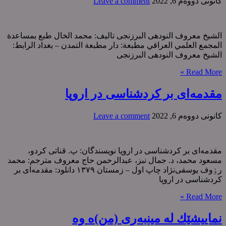
كانونی دووه‌م 6, 2022
Leave a comment
الشیخ معروف النودهی البرزنجی تالیف: محمد الخال طبع بمساعدة
المجمع العلمي العراقي مطبعة: دار مطبعة التمدن – بغداد الرابط:
الشیخ معروف النودهی البرزنجی
Read More »
مقدمەای بر کردشناسی در اروپا
كانونی دووه‌م 6, 2022
Leave a comment
مقدمەای بر کردشناسی در اروپا نویسندگان: پ. قناتی کردو،
مسعود محمد، د. جمال نبز، عبدالرحمن حاج معروف مترجم: محمد
رٶوف یوسفی‌نژاد چاپ اول – زمستان ١٣٧٩ دانلود: مقدمەای بر
کردشناسی در اروپا
Read More »
نماییشێك لە مینبەری (من)ە وە