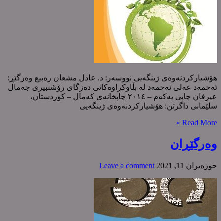
هۆشیارکردنەوەی ژینگەیی نووسەر: د. عادل مشعان رەبیع وەرگێڕ:
ئەحمەد عەلی ئەحمەد لە بڵاوکراوەکانی دەزگای رۆشنبیری جەمال
عیرفان چاپی یەکەم – ٢٠١٤ چاپخانەی کەمال – کوردستان،
سلێمانی داگرتن: هۆشیارکردنەوەی ژینگەیی
Read More »
وەرگێڕان
حوزه‌یران 11, 2021
Leave a comment