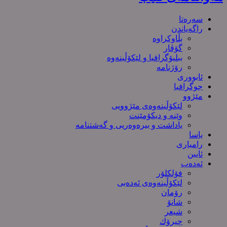
سەرەتا
راگەیاندن
بڵاوکراوە
گۆڤار
ببلیۆگرافیا و لێکۆڵینەوە
رۆژنامە
ئابووری
جوگرافیا
مێژوو
لێکۆڵینەوەی مێژوویی
وێنە و دیکۆمێنت
یاداشت و بیره‌وه‌ریی و گەشتنامە
یاسا
رامیاری
ئایین
ئەدەب
فۆلکلۆر
لێکۆڵینەوەی ئەدەبی
رۆمان
شانۆ
شیعر
چیرۆك