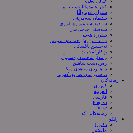
عەلی بەندی
کنێر عەبدوڵڵا حمە عزیز
ستران عەبدوڵڵا
ستیڤان شەمزینی
سەدیق سەعید رەواندزی
شه‌فیقی حاجی‌خدر
شێرزاد هەینی
پ. د. شۆڕش حەسەن عومەر
تەحسین ناڤشکی
رێکار ئەحمەد
زامدار ئەحمەد رەسووڵ
زه‌رده‌شت شاهین
د. هەردی مەهدی میکە
د. هەورامان فەریق كەریم
زمانەکان
کوردی
العربیة
فارسی
English
Türkçe
زمانەکانی کە
زانکۆ
دکتۆرا
ماستەر