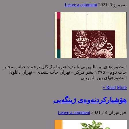
ته‌مموز 3, 2021
Leave a comment
اسطورەهای بین النهرینی تالیف: هنریتا مک‌کال ترجمە: عباس مخبر
چاپ دوم – ١٣٧٥ نشر مرکز – تهران چاپ سعدی – تهران دانلود:
اسطورههای بین النهرینی
Read More »
هۆشیارکردنەوەی ژینگەیی
حوزه‌یران 14, 2021
Leave a comment