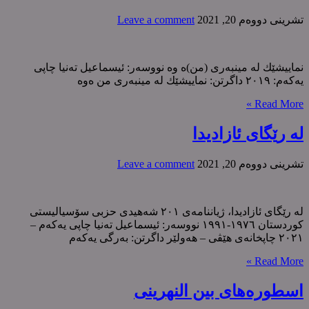
تشرینی دووه‌م 20, 2021
Leave a comment
نماییشێك لە مینبەری (من)ە وە نووسەر: ئیسماعیل تەنیا چاپی
یەکەم: ٢٠١٩ داگرتن: نماییشێك لە مینبەری من ەوە
Read More »
لە رێگای ئازادیدا
تشرینی دووه‌م 20, 2021
Leave a comment
لە رێگای ئازادیدا، ژیاننامەی ٢٠١ شەهیدی حزبی سۆسیالیستی
کوردستان ١٩٧٦-١٩٩١ نووسەر: ئیسماعیل تەنیا چاپی یەکەم –
٢٠٢١ چاپخانەی هێڤی – هەولێر داگرتن: بەرگی یەکەم
Read More »
اسطورەهای بین النهرینی