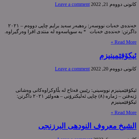
كانونی دووه‌م 21, 2022
Leave a comment
خەندەی خەبات نووسەر: رەهبەر سەید برایم چاپی دووەم – ٢٠٢١
داگرتن: خەندەی خەبات * بە سوپاسەوە لە منتدی اقرا وەرگیراوە.
Read More »
ئیکۆفێمینیزم
كانونی دووه‌م 20, 2022
Leave a comment
ئیکۆفێمینیزم نووسینی: رێبین فەتاح لە بڵاوکراوەکانی وەشانی
ژنەفتن – ژمارە (٨) چاپی ئەلیکترۆنی – هەولێر ٢٠٢١ داگرتن:
ئیکۆفێمینیزم
Read More »
الشیخ معروف النودهی البرزنجی