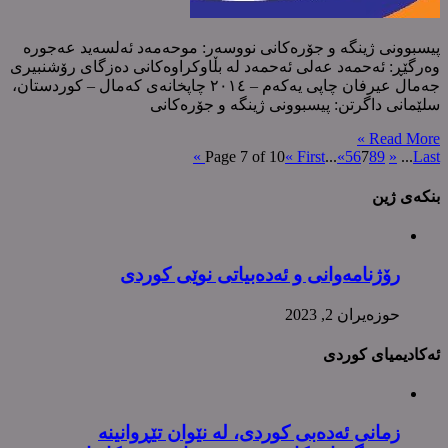
پیسبوونی ژینگە و جۆرەکانی نووسەر: موحەمەد ئەلسەید عەجورە
وەرگێڕ: ئەحمەد عەلی ئەحمەد لە بڵاوکراوەکانی دەزگای رۆشنبیری
جەمال عیرفان چاپی یەکەم – ٢٠١٤ چاپخانەی کەمال – کوردستان،
سلێمانی داگرتن: پیسبوونی ژینگە و جۆرەکانی
Read More »
Page 7 of 10
« First
...
«
5
6
7
8
9
»
...
Last »
بنکەی ژین
رۆژنامەوانی و ئەدەبیاتی نوێی کوردی
حوزه‌یران 2, 2023
ئەکادیمیای کوردی
زمانی ئەدەبی کوردی، لە نێوان تێڕوانینە