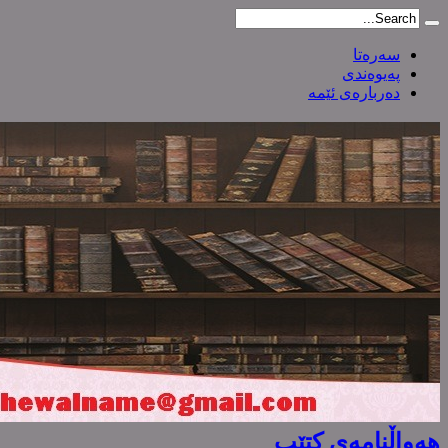
سەرەتا
پەیوەندی
دەربارەی ئێمە
هەواڵنامەی کتێب