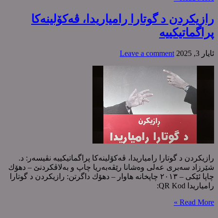
رازیکردن د گوتارا رامیاریدا، ڤەکۆلینەکا
پراگماتیکییە
ئایار 3, 2025
Leave a comment
رازیکردن د گوتارا رامیاریدا، ڤەکۆلینەکا پراگماتیکییە نڤیسەر: د.
شێرزاد سەبری عەلی وەشانا رێڤەبەریا چاپ و بەلاڤکردنێ – دهۆك
چاپا ئێکی – ٢٠١٣ چاپخانە هاوار – دهۆك داگرتن: رازیکردن د گوتارا
رامیاریدا ‌QR Kod:
Read More »