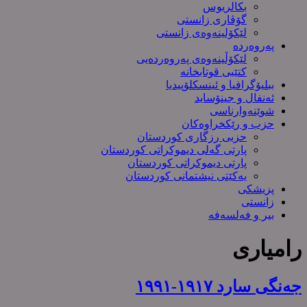
بکالریوس
گۆڤاری زانستی
لێکۆلینەوەی زانستی
پەروەردە
لێکۆڵینەوەی پەروەردەیی
کتێبی قوتابخانە
ببلیۆگرافیا و ئینسکلۆپیدیا
ئەنفال و جینۆساید
شوێنەوارناسی
حزب و رێکخراوەکان
حزبی رزگاری کوردستان
پارتی گەلی دیموکراتی کوردستان
پارتی دیموکراتی کوردستان
یەکێتی نیشتمانی کوردستان
پزیشکی
زانستی
بیر و فەلسەفە
رامیاری
جەنگی سارد ١٩١٧-١٩٩١