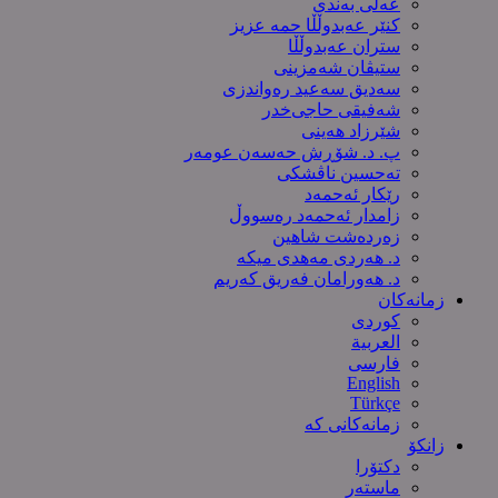
عەلی بەندی
کنێر عەبدوڵڵا حمە عزیز
ستران عەبدوڵڵا
ستیڤان شەمزینی
سەدیق سەعید رەواندزی
شه‌فیقی حاجی‌خدر
شێرزاد هەینی
پ. د. شۆڕش حەسەن عومەر
تەحسین ناڤشکی
رێکار ئەحمەد
زامدار ئەحمەد رەسووڵ
زه‌رده‌شت شاهین
د. هەردی مەهدی میکە
د. هەورامان فەریق كەریم
زمانەکان
کوردی
العربیة
فارسی
English
Türkçe
زمانەکانی کە
زانکۆ
دکتۆرا
ماستەر