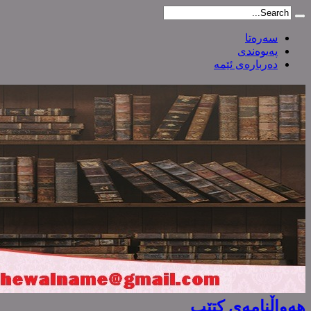
سەرەتا
پەیوەندی
دەربارەی ئێمە
هەواڵنامەی کتێب