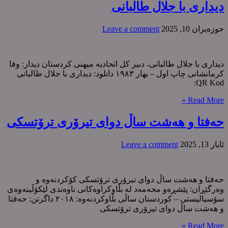
دیداری با جلال طالبانی
حوزه‌یران 10, 2025
Leave a comment
دیداری با جلال طالبانی، دبیر کل اتحادیە میهنی کردستان دیدار: وفا
کرمانشانی چاپ اول – بهار ١٩٨٣ دانلود: دیداری با جلال طالبانی
QR Kod:
Read More »
حەفتا و هەشت ساڵ دوای تیرۆری ترۆتسکی
ئایار 13, 2025
Leave a comment
حەفتا و هەشت ساڵ دوای تیرۆری ترۆتسکی کۆکردنەوە و
وەرگێڕان: پێشڕەو محەمەد لە بڵاوکراوەکانی ناوەندی لێکۆڵینەوەی
سۆسیالیستی – کوردستان ساڵی بڵاوکردنەوە: ٢٠١٨ داگرتن: حەفتا
و هەشت ساڵ دوای تیرۆری ترۆتسکی
Read More »