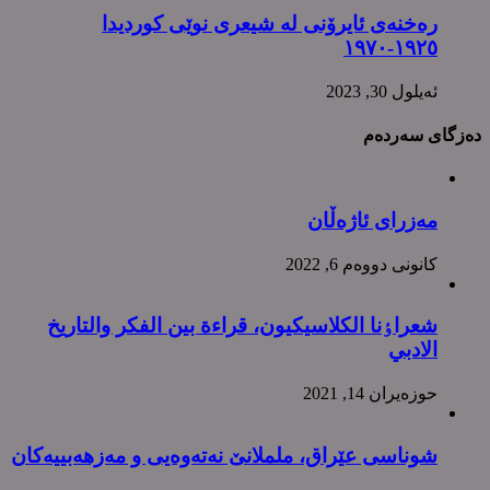
رەخنەی ئایرۆنی لە شیعری نوێی کوردیدا
١٩٢٥-١٩٧٠
ئه‌یلول 30, 2023
دەزگای سەردەم
مەزرای ئاژەڵان
كانونی دووه‌م 6, 2022
شعراٶنا الکلاسیکیون، قراءة بین الفکر والتاریخ
الادبي
حوزه‌یران 14, 2021
شوناسی عێراق، ململانێ نەتەوەیی و مەزهەبییەکان