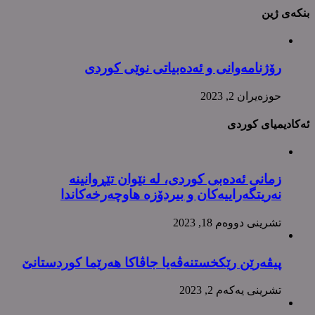
بنکەی ژین
رۆژنامەوانی و ئەدەبیاتی نوێی کوردی
حوزه‌یران 2, 2023
ئەکادیمیای کوردی
زمانی ئەدەبی کوردی، لە نێوان تێڕوانینە
نەریتگەراییەکان و بیردۆزە هاوچەرخەکاندا
تشرینی دووه‌م 18, 2023
پیڤەرێن رێکخستنەڤەیا جاڤاکا هەرێما کوردستانێ
تشرینی یه‌كه‌م 2, 2023