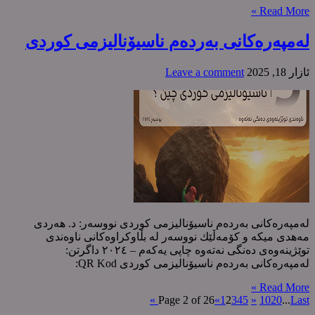
Read More »
لەمپەرەکانی بەردەم ناسیۆنالیزمی کوردی
ئازار 18, 2025
Leave a comment
لەمپەرەکانی بەردەم ناسیۆنالیزمی کوردی نووسەر: د. هەردی
مەهدی میکە و کۆمەڵێك نووسەر لە بڵاوکراوەکانی ناوەندی
توێژینەوەی دەنگی نەتەوە چاپی یەکەم – ٢٠٢٤ داگرتن:
لەمپەرەکانی بەردەم ناسیۆنالیزمی کوردی QR Kod:
Read More »
Page 2 of 26
«
1
2
3
4
5
»
10
20
...
Last »