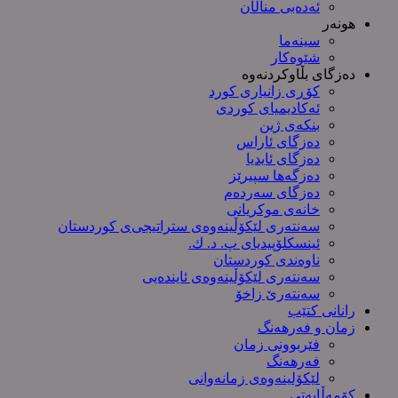
ئەدەبی مناڵان
هونەر
سینەما
شێوەکار
دەزگای بڵاوکردنەوە
کۆڕی زانیاری کورد
ئەکادیمیای کوردی
بنکەی ژین
دەزگای ئاراس
دەزگای ئایدیا
دەزگەها سپیرێز
دەزگای سەردەم
خانەی موکریانی
سەنتەری لێكۆڵینەوەی ستراتیجی‌ی كوردستان
ئینسکلۆپیدیای پ. د. ك.
ناوەندی کوردستان
سەنتەری لێکۆڵینەوەى ئایندەیی
سەنتەرێ زاخۆ
رانانی کتێب
زمان و فەرهەنگ
فێربوونی زمان
فەرهەنگ
لێکۆلینەوەی زمانەوانی
کۆمەڵایەتی