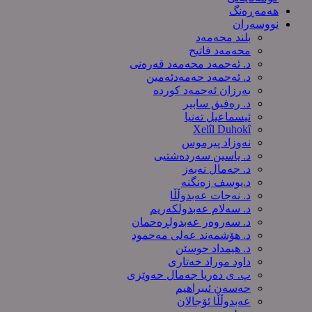
هەمەڕەنگ
نووسەران
بلند محەمەد
محەمەد فاتیح
د. ئەحمەد محەمەد قەرەنی
د. ئەحمەد حەمەدئەمین
بەرزان ئەحمەد کورده
د. رەفیق سابیر
ئیسماعیل تەنیا
Xelîl Duhokî
نەوزاد پیرموس
د. یاسین سەردەشتیی
د. جەمال نەبەز
د.یوسف زه‌نگنه‌
د. نەجات عەبدوڵڵا
د. سەلام عەبدولكەریم
د. سەروەر عەبدولڕەحمان
د. هۆشمەند عەلی مەحمود
د. هیمداد حوسێن
داود موراد خەتاری
پ. ی دەریا جەمال حەوێزی
حەسەن ئیبراهیم
عەبدوڵڵا ئۆجالان