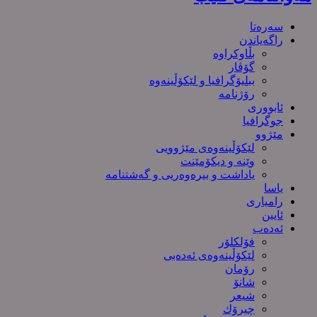
سەرەتا
راگەیاندن
بڵاوکراوە
گۆڤار
ببلیۆگرافیا و لێکۆڵینەوە
رۆژنامە
ئابووری
جوگرافیا
مێژوو
لێکۆڵینەوەی مێژوویی
وێنە و دیکۆمێنت
یاداشت و بیره‌وه‌ریی و گەشتنامە
یاسا
رامیاری
ئایین
ئەدەب
فۆلکلۆر
لێکۆڵینەوەی ئەدەبی
رۆمان
شانۆ
شیعر
چیرۆك