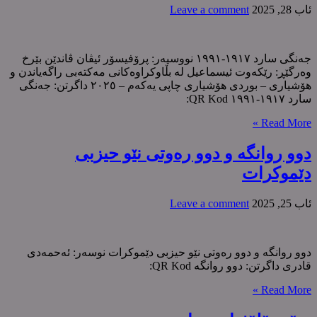
ئاب 28, 2025
Leave a comment
جەنگی سارد ١٩١٧-١٩٩١ نووسیەر: پرۆفیسۆر ئیڤان ڤاندێن بێرخ
وەرگێڕ: رێکەوت ئیسماعیل لە بڵاوکراوەکانی مەکتەبی راگەیاندن و
هۆشیاری – بوردی هۆشیاری چاپی یەکەم – ٢٠٢٥ داگرتن: جەنگی
سارد ١٩١٧-١٩٩١ QR Kod:
Read More »
دوو روانگە و دوو رەوتی نێو حیزبی
دێموکرات
ئاب 25, 2025
Leave a comment
دوو روانگە و دوو رەوتی نێو حیزبی دێموکرات نوسەر: ئەحمەدی
قادری داگرتن: دوو روانگە QR Kod:
Read More »