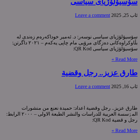
سۆسیۆلۆژیای سیاسی
ئاب 25, 2025
Leave a comment
سۆسیۆلۆژیای سیاسی نوسەر: د. ئەمیر خوداکەرەم زەندی لە
بڵاوکراوەکانی دەزگای مرۆیی مام چاپی یەکەم – ٢٠٢١ داگرتن:
سۆسیۆلۆژیای سیاسی QR Kod:
Read More »
طارق عزیز.. رجل وقضية
ئاب 16, 2025
Leave a comment
طارق عزیز.. رجل وقضية اعداد: حميدة نعنع من منشورات
المٶسسة العربية للدراسات والنشر الطبعة الاولی – ٢٠٠٠ الرابط:
رجل و قضیة QR Kod:
Read More »