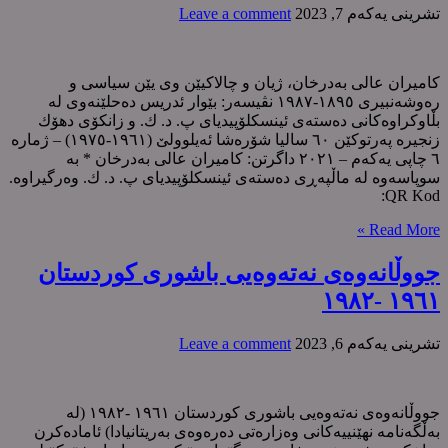
تشرینی یه‌كه‌م 7, 2023
Leave a comment
کامیران عالی بەدرخان، ژیان و چالاکیێن وی یێن سیاسی و
رەوشەنبیری ١٨٩٥-١٩٨٧ نڤیسەر: بێوار ئدریس دەحلێنەوی لە
بڵاوکراوەکانی دەستەی ئینسکلۆپیدیای پ. د. ك. و زانکۆی دهۆك
زنجیرە پەرتوکێن ٦٠ سالیا شۆرەشا ئەیلوولێ (١٩٦١-١٩٧٥) – ژمارە
٦ چاپی یەکەم – ٢٠٢١ داگرتن: کامیران عالی بەدرخان * بە
سوپاسەوە لە ماڵپەڕی دەستەی ئینسکلۆپیدیای پ. د. ك. وەرگیراوە.
QR Kod:
Read More »
جووڵانەوەی نەتەوەیی باشوری كوردستان
١٩٦١ -١٩٨٢
تشرینی یه‌كه‌م 6, 2023
Leave a comment
جووڵانەوەی نەتەوەیی باشوری كوردستان ١٩٦١ -١٩٨٢ (لە
بەڵگەنامە نهێنییەکانی وەزارەتی دەرەوەی بەریتانیادا) ئامادەکرن