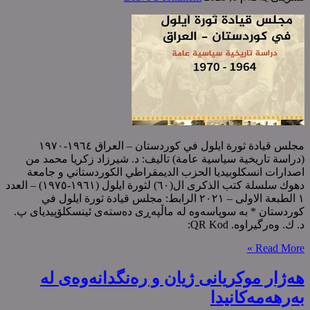
مجلس قيادة ثورة ایلول في کوردستان – العراق ١٩٦٤-١٩٧٠
(دراسة تاریخیة سیاسیة عامة) تالیف: د. شیرزاد زکریا محمد من
اصدارات انسکلوبیدیا الحزب الدیمقراطي الکوردستاني و جامعة
دهوك سلسلة کتب الذکری ال(٦٠) لثورة ایلول (١٩٦١-١٩٧٥) – العدد
١ الطبعة الاولی – ٢٠٢١ الرابط: مجلس قيادة ثورة ایلول في
کوردستان * بە سوپاسەوە لە ماڵپەڕی دەستەی ئینسکلۆپیدیای پ.
د. ك. وەرگیراوە. QR Kod:
Read More »
هەژار موكریانی ژیان و رەنگدانەوەی لە
بەرهەمەكانیدا