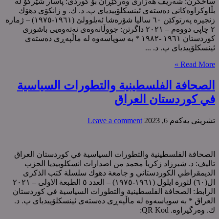
ساخکرن: شەریف هەژاری وەرگێڕان بۆ کوردی: پاسار شێرکۆ لە
بڵاوکراوەکانی دەستەی ئینسکلۆپیدیای پ. د. ك. و زانکۆی دهۆك
زنجیرە پەرتوکێن ٦٠ سالیا شۆرەشا ئەیلوولێ (١٩٦١-١٩٧٥) – ژمارە
٢ چاپی دووەم – ٢٠٢١ داگرتن: جووڵانەوەی نەتەوەیی باشوری
كوردستان ١٩٦١ -١٩٨٢ * بە سوپاسەوە لە ماڵپەڕی دەستەی
ئینسکلۆپیدیای پ. د. ...
Read More »
الصحافة الفلسطينية والتطورات السياسية
في كوردستان العراق
تشرینی یه‌كه‌م 6, 2023
Leave a comment
الصحافة الفلسطينية والتطورات السياسية في كوردستان العراق
تالیف: د. شيرزاد زكريا محمد من اصدارات انسکلوبیدیا الحزب
الدیمقراطي الکوردستاني و جامعة دهوك سلسلة کتب الذکری
ال(٦٠) لثورة ایلول (١٩٦١-١٩٧٥) – العدد ٥ الطبعة الاولی – ٢٠٢١
الرابط: الصحافة الفلسطينية والتطورات السياسية في كوردستان
العراق * بە سوپاسەوە لە ماڵپەڕی دەستەی ئینسکلۆپیدیای پ. د.
ك. وەرگیراوە. QR Kod: