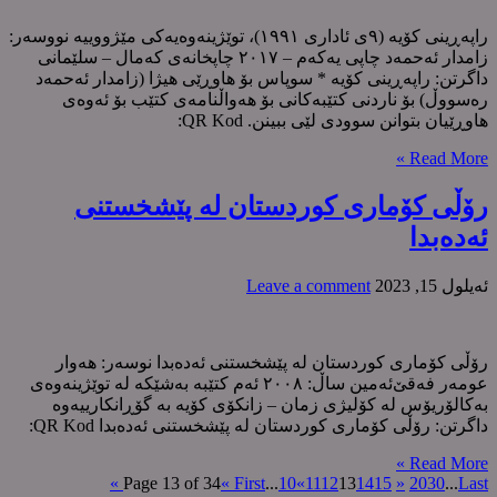
راپەڕینی کۆیە (٩ی ئاداری ١٩٩١)، توێژینەوەیەكی مێژووییە نووسەر:
زامدار ئەحمەد چاپی یەکەم – ٢٠١٧ چاپخانەی کەمال – سلێمانی
داگرتن: راپەڕینی کۆیە * سوپاس بۆ هاوڕێی هیژا (زامدار ئەحمەد
رەسووڵ) بۆ ناردنی کتێبەکانی بۆ هەواڵنامەی کتێب بۆ ئەوەی
هاوڕێیان بتوانن سوودی لێی ببینن. QR Kod:
Read More »
رۆڵی کۆماری کوردستان لە پێشخستنی
ئەدەبدا
ئه‌یلول 15, 2023
Leave a comment
رۆڵی کۆماری کوردستان لە پێشخستنی ئەدەبدا نوسەر: هەوار
عومەر فەقێ‌ئەمین ساڵ: ٢٠٠٨ ئەم کتێبە بەشێکە لە توێژینەوەی
بەکالۆریۆس لە کۆلیژی زمان – زانکۆی کۆیە بە گۆڕانکارییەوە
داگرتن: رۆڵی کۆماری کوردستان لە پێشخستنی ئەدەبدا QR Kod:
Read More »
Page 13 of 34
« First
...
10
«
11
12
13
14
15
»
20
30
...
Last »