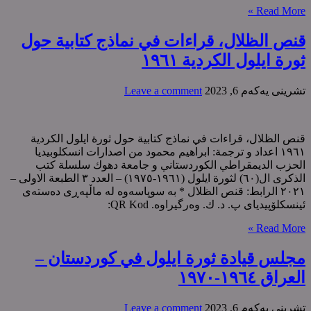
Read More »
قنص الظلال، قراءات في نماذج کتابیة حول
ثورة ایلول الکردیة ١٩٦١
تشرینی یه‌كه‌م 6, 2023
Leave a comment
قنص الظلال، قراءات في نماذج کتابیة حول ثورة ایلول الکردیة
١٩٦١ اعداد و ترجمة: ابراهیم محمود من اصدارات انسکلوبیدیا
الحزب الدیمقراطي الکوردستاني و جامعة دهوك سلسلة کتب
الذکری ال(٦٠) لثورة ایلول (١٩٦١-١٩٧٥) – العدد ٣ الطبعة الاولی –
٢٠٢١ الرابط: قنص الظلال * بە سوپاسەوە لە ماڵپەڕی دەستەی
ئینسکلۆپیدیای پ. د. ك. وەرگیراوە. QR Kod:
Read More »
مجلس قيادة ثورة ایلول في کوردستان –
العراق ١٩٦٤-١٩٧٠
تشرینی یه‌كه‌م 6, 2023
Leave a comment