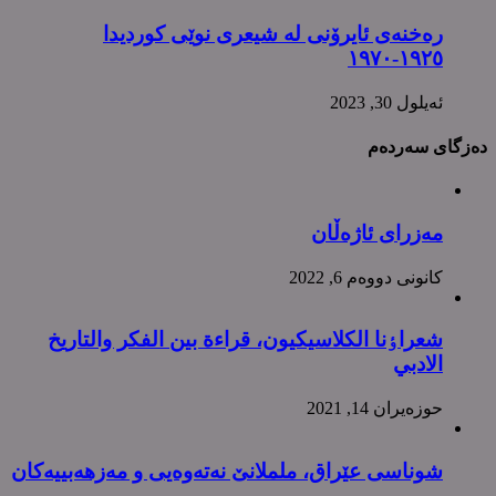
رەخنەی ئایرۆنی لە شیعری نوێی کوردیدا
١٩٢٥-١٩٧٠
ئه‌یلول 30, 2023
دەزگای سەردەم
مەزرای ئاژەڵان
كانونی دووه‌م 6, 2022
شعراٶنا الکلاسیکیون، قراءة بین الفکر والتاریخ
الادبي
حوزه‌یران 14, 2021
شوناسی عێراق، ململانێ نەتەوەیی و مەزهەبییەکان