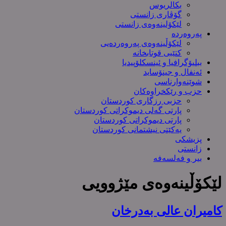
بکالریوس
گۆڤاری زانستی
لێکۆلینەوەی زانستی
پەروەردە
لێکۆڵینەوەی پەروەردەیی
کتێبی قوتابخانە
ببلیۆگرافیا و ئینسکلۆپیدیا
ئەنفال و جینۆساید
شوێنەوارناسی
حزب و رێکخراوەکان
حزبی رزگاری کوردستان
پارتی گەلی دیموکراتی کوردستان
پارتی دیموکراتی کوردستان
یەکێتی نیشتمانی کوردستان
پزیشکی
زانستی
بیر و فەلسەفە
لێکۆڵینەوەی مێژوویی
کامیران عالی بەدرخان