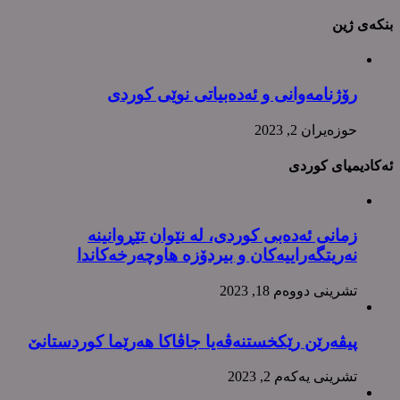
بنکەی ژین
رۆژنامەوانی و ئەدەبیاتی نوێی کوردی
حوزه‌یران 2, 2023
ئەکادیمیای کوردی
زمانی ئەدەبی کوردی، لە نێوان تێڕوانینە
نەریتگەراییەکان و بیردۆزە هاوچەرخەکاندا
تشرینی دووه‌م 18, 2023
پیڤەرێن رێکخستنەڤەیا جاڤاکا هەرێما کوردستانێ
تشرینی یه‌كه‌م 2, 2023