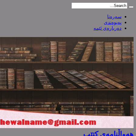
سەرەتا
پەیوەندی
دەربارەی ئێمە
هەواڵنامەی کتێب