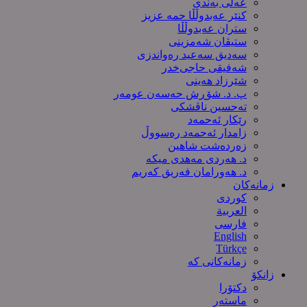
عەلی بەندی
کنێر عەبدوڵڵا حمە عزیز
ستران عەبدوڵڵا
ستیڤان شەمزینی
سەدیق سەعید رەواندزی
شه‌فیقی حاجی‌خدر
شێرزاد هەینی
پ. د. شۆڕش حەسەن عومەر
تەحسین ناڤشکی
رێکار ئەحمەد
زامدار ئەحمەد رەسووڵ
زه‌رده‌شت شاهین
د. هەردی مەهدی میکە
د. هەورامان فەریق كەریم
زمانەکان
کوردی
العربیة
فارسی
English
Türkçe
زمانەکانی کە
زانکۆ
دکتۆرا
ماستەر