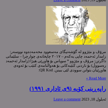
مرۆڤ و مێژوو لە گۆشەنیگای مەسعوود محەمەدەوە نووسەر:
زامدار ئەحمەد چاپی یەکەم – ٢٠١٧ چاپخانەی چوارچرا – سلێمانی
داگرتن: مرۆڤ و مێژوو * سوپاس بۆ هاوڕێی هیژا (زامدار ئەحمەد
رەسووڵ) بۆ ناردنی کتێبەکانی بۆ هەواڵنامەی کتێب بۆ ئەوەی
هاوڕێیان بتوانن سوودی لێی ببینن. QR Kod:
Read More »
راپەڕینی کۆیە (٩ی ئاداری ١٩٩١)
ئه‌یلول 18, 2023
Leave a comment