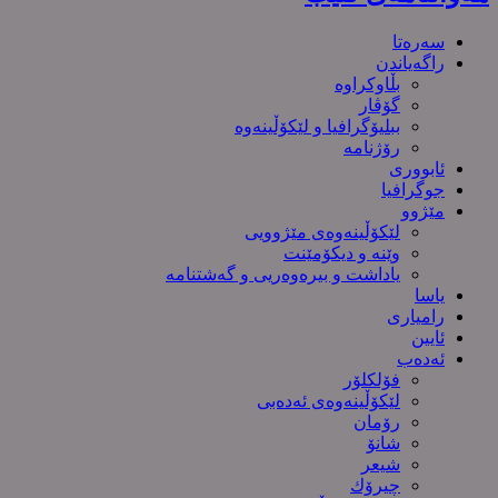
سەرەتا
راگەیاندن
بڵاوکراوە
گۆڤار
ببلیۆگرافیا و لێکۆڵینەوە
رۆژنامە
ئابووری
جوگرافیا
مێژوو
لێکۆڵینەوەی مێژوویی
وێنە و دیکۆمێنت
یاداشت و بیره‌وه‌ریی و گەشتنامە
یاسا
رامیاری
ئایین
ئەدەب
فۆلکلۆر
لێکۆڵینەوەی ئەدەبی
رۆمان
شانۆ
شیعر
چیرۆك