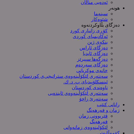
ئەدەبی مناڵان
هونەر
سینەما
شێوەکار
دەزگای بڵاوکردنەوە
کۆڕی زانیاری کورد
ئەکادیمیای کوردی
بنکەی ژین
دەزگای ئاراس
دەزگای ئایدیا
دەزگەها سپیرێز
دەزگای سەردەم
خانەی موکریانی
سەنتەری لێكۆڵینەوەی ستراتیجی‌ی كوردستان
ئینسکلۆپیدیای پ. د. ك.
ناوەندی کوردستان
سەنتەری لێکۆڵینەوەى ئایندەیی
سەنتەرێ زاخۆ
رانانی کتێب
زمان و فەرهەنگ
فێربوونی زمان
فەرهەنگ
لێکۆلینەوەی زمانەوانی
کۆمەڵایەتی