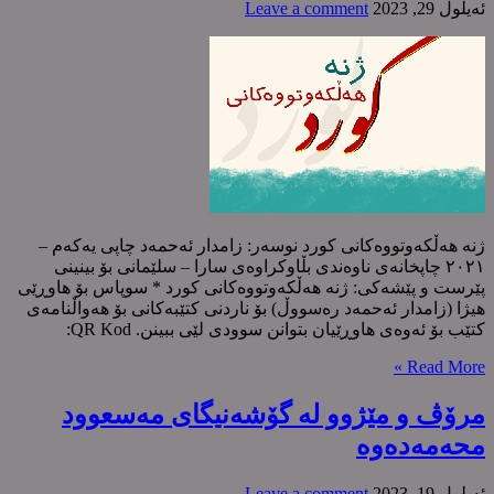
ئه‌یلول 29, 2023
Leave a comment
ژنە هەڵكەوتووەكانی كورد نوسەر: زامدار ئەحمەد چاپی یەکەم –
٢٠٢١ چاپخانەی ناوەندی بڵاوکراوەی سارا – سلێمانی بۆ بینینی
پێرست و پێشەکی: ژنە هەڵكەوتووەكانی كورد * سوپاس بۆ هاوڕێی
هیژا (زامدار ئەحمەد رەسووڵ) بۆ ناردنی کتێبەکانی بۆ هەواڵنامەی
کتێب بۆ ئەوەی هاوڕێیان بتوانن سوودی لێی ببینن. QR Kod:
Read More »
مرۆڤ و مێژوو لە گۆشەنیگای مەسعوود
محەمەدەوە
ئه‌یلول 19, 2023
Leave a comment