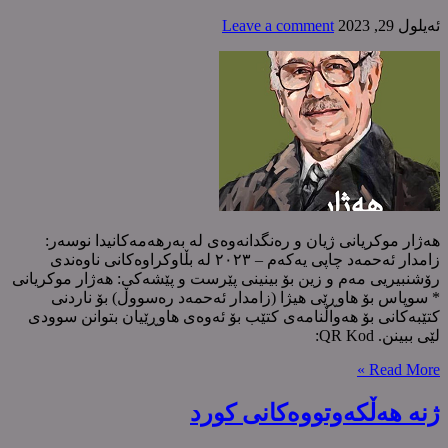
ئه‌یلول 29, 2023
Leave a comment
هەژار موكریانی ژیان و رەنگدانەوەی لە بەرهەمەكانیدا نوسەر:
زامدار ئەحمەد چاپی یەکەم – ٢٠٢٣ لە بڵاوکراوەکانی ناوەندی
رۆشنبیریی مەم و زین بۆ بینینی پێرست و پێشەکی: هەژار موکریانی
* سوپاس بۆ هاوڕێی هیژا (زامدار ئەحمەد رەسووڵ) بۆ ناردنی
کتێبەکانی بۆ هەواڵنامەی کتێب بۆ ئەوەی هاوڕێیان بتوانن سوودی
لێی ببینن. ‌QR Kod:
Read More »
ژنە هەڵكەوتووەكانی كورد