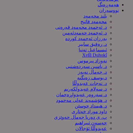
هەمەڕەنگ
نووسەران
بلند محەمەد
محەمەد فاتیح
د. ئەحمەد محەمەد قەرەنی
د. ئەحمەد حەمەدئەمین
بەرزان ئەحمەد کورده
د. رەفیق سابیر
ئیسماعیل تەنیا
Xelîl Duhokî
نەوزاد پیرموس
د. یاسین سەردەشتیی
د. جەمال نەبەز
د.یوسف زه‌نگنه‌
د. نەجات عەبدوڵڵا
د. سەلام عەبدولكەریم
د. سەروەر عەبدولڕەحمان
د. هۆشمەند عەلی مەحمود
د. هیمداد حوسێن
داود موراد خەتاری
پ. ی دەریا جەمال حەوێزی
حەسەن ئیبراهیم
عەبدوڵڵا ئۆجالان