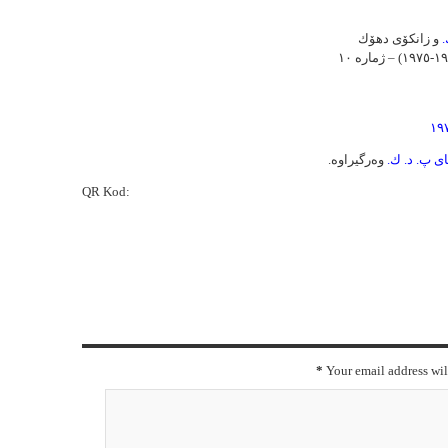
.
و زانکۆی دهۆك
ی پ. د. ك
.
وەرگیراوە.
QR Kod:
*
Your email address wil