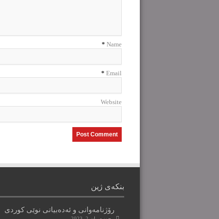
*
Name
*
Email
Website
بنکەی ژین
رۆژنامەوانی و ئەدەبیاتی نوێی کوردی
حوزه‌یران 2, 2023