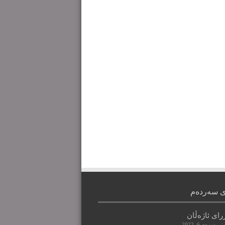
ی سەردەم
رای ئاژەڵان
ی دووه‌م 6, 2022