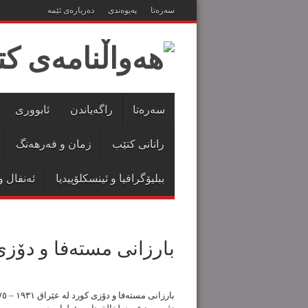
سەرەتا
پەیوەندی
دەربارەی ئێمە
سەرەتا
راگەیاندن
ئابووری
رانانی کتێب
زمان و فەرهەنگ
ببلیۆگرافیا و ئینسکلۆپیدیا
ئەنفال و
بارزانی مستەفا و دۆزی كورد ل
بارزانی مستەفا و دۆزی كورد لە عێراق ١٩٣١ – ١٩٧٥