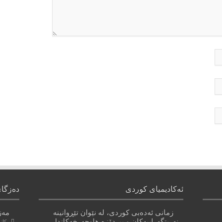
ئەکادیمیای کوردی
دەزگا
زمانی ئەدەبی کوردی، لە نێوان تێڕوانینە
مەز
نەریتگەراییەکان و بیردۆزە هاوچەرخەکاندا
كانون