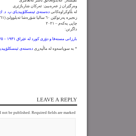
نڤیسەر: عەبدولخالق ناسر ئەلعامری
وەرگێران ژ عەرەبیێ: ئەرکان شارباژێری
لە بڵاوکراوەکانی
دەستەی ئینسکلۆپیدیای پ. د. ك
زنجیرە پەرتوکێن ٦٠ سالیا شۆرەشا ئەیلوولێ (١٩٦١-١٩٧٥) – ژمارە ١٠
چاپی یەکەم – ٢٠٢١
داگرتن:
بارزانی مستەفا و دۆزی كورد لە عێراق ١٩٣١ – ١٩٧٥
* بە سوپاسەوە لە ماڵپەڕی
دەستەی ئینسکلۆپیدیا
LEAVE A REPLY
l not be published. Required fields are marked