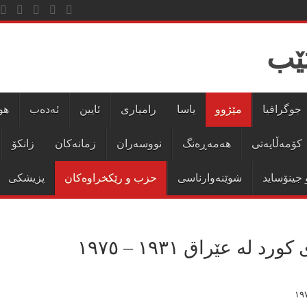
جوگرافیا
مێژوو
یاسا
رامیاری
ئایین
ئەدەب
هو
کۆمەڵایەتی
هەمەڕەنگ
نووسەران
زمانەکان
زانکۆ
 جینۆساید
شوێنەوارناسی
حزب و رێکخراوەکان
پزیشکی
ە عێراق ١٩٣١ – ١٩٧٥