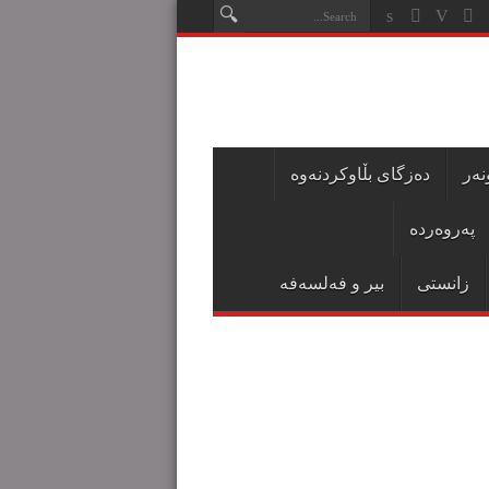
نەر
دەزگای بڵاوکردنەوە
پەروەردە
زانستی
بیر و فەلسەفە