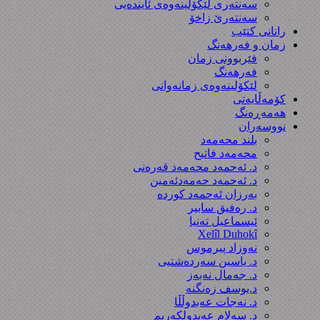
سەنتەری لێکۆڵینەوەى ئایندەیی
سەنتەرێ زاخۆ
رانانی کتێب
زمان و فەرهەنگ
فێربوونی زمان
فەرهەنگ
لێکۆلینەوەی زمانەوانی
کۆمەڵایەتی
هەمەڕەنگ
نووسەران
بلند محەمەد
محەمەد فاتیح
د. ئەحمەد محەمەد قەرەنی
د. ئەحمەد حەمەدئەمین
بەرزان ئەحمەد کورده
د. رەفیق سابیر
ئیسماعیل تەنیا
Xelîl Duhokî
نەوزاد پیرموس
د. یاسین سەردەشتیی
د. جەمال نەبەز
د.یوسف زه‌نگنه‌
د. نەجات عەبدوڵڵا
د. سەلام عەبدولكەریم