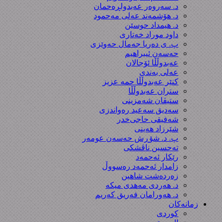
د. سەروەر عەبدولڕەحمان
د. هۆشمەند عەلی مەحمود
د. هیمداد حوسێن
داود موراد خەتاری
پ. ی دەریا جەمال حەوێزی
حەسەن ئیبراهیم
عەبدوڵڵا ئۆجالان
عەلی بەندی
کنێر عەبدوڵڵا حمە عزیز
ستران عەبدوڵڵا
ستیڤان شەمزینی
سەدیق سەعید رەواندزی
شه‌فیقی حاجی‌خدر
شێرزاد هەینی
پ. د. شۆڕش حەسەن عومەر
تەحسین ناڤشکی
رێکار ئەحمەد
زامدار ئەحمەد رەسووڵ
زه‌رده‌شت شاهین
د. هەردی مەهدی میکە
د. هەورامان فەریق كەریم
زمانەکان
کوردی