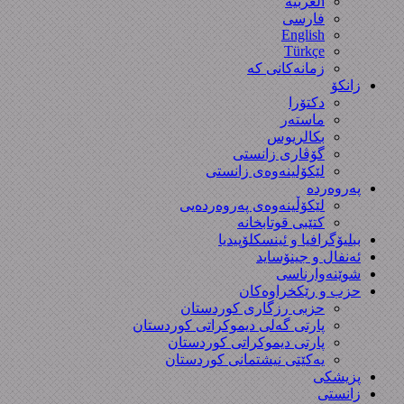
العربیة
فارسی
English
Türkçe
زمانەکانی کە
زانکۆ
دکتۆرا
ماستەر
بکالریوس
گۆڤاری زانستی
لێکۆلینەوەی زانستی
پەروەردە
لێکۆڵینەوەی پەروەردەیی
کتێبی قوتابخانە
ببلیۆگرافیا و ئینسکلۆپیدیا
ئەنفال و جینۆساید
شوێنەوارناسی
حزب و رێکخراوەکان
حزبی رزگاری کوردستان
پارتی گەلی دیموکراتی کوردستان
پارتی دیموکراتی کوردستان
یەکێتی نیشتمانی کوردستان
پزیشکی
زانستی