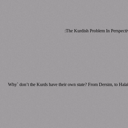
The Kurdish Problem In Perspect
Why` don’t the Kurds have their own state? From Dersim, to Halab