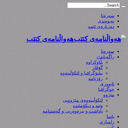
سەرەتا
پەیوەندی
دەربارەی ئێمە
هەواڵنامەی کتێب
سەرەتا
راگەیاندن
بڵاوکراوە
گۆڤار
ببلیۆگرافیا و لێکۆڵینەوە
رۆژنامە
ئابووری
جوگرافیا
مێژوو
لێکۆڵینەوەی مێژوویی
وێنە و دیکۆمێنت
یاداشت و بیره‌وه‌ریی و گەشتنامە
یاسا
رامیاری
ئایین