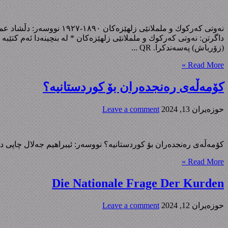
(زۆرباش) پەسەندکرا. QR ...
Read More »
کۆمەڵەی رەنجدەران بۆ کوردستانیە؟
حوزه‌یران 13, 2024
Leave a comment
کۆمەڵەی رەنجدەران بۆ کوردستانیە؟ نووسەر: ئیبراهیم جەلال چاپی دووەم – ١٩٨٤ چاپخانەی شەهید ابراهیم عەزۆ – کوردستان داگرتن: کۆمەڵەی رەنجدەران بۆ کور
Read More »
Die Nationale Frage Der Kurden
حوزه‌یران 12, 2024
Leave a comment