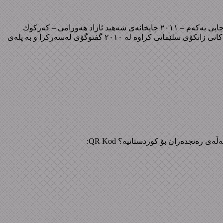
نەوتی کەرکوك و ململانێی زلهێزەکان ١٨٩٠-١٩٢٧ نووسەر: دڵشاد عمر عبدالعزیز لە بڵاوکراوەکانی مەکتەبی ناوەندی راگەیاندنی (ی. ن. ك) چاپی یەکەم – ٢٠١١ چاپخانەی شەهید ئازاد هەورامی – کەرکوك
داگرتن: نەوتی کەرکوك و ململانێی زلهێزەکان * لە بنچینەدا ئەم کتێبە ماستەرنامەیە پێشکەش بە بەشی مێژووی کۆلێژی زانستە مرۆڤایەتییەکانی زانکۆی سلێمانی کراوە لە ٢٠١٠ گفتوگۆی لەسەرکرا و بە پلەی