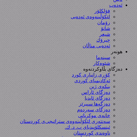
ئەدەب
فۆلکلۆر
لێکۆڵینەوەی ئەدەبی
رۆمان
شانۆ
شیعر
چیرۆك
ئەدەبی مناڵان
هونەر
سینەما
شێوەکار
دەزگای بڵاوکردنەوە
کۆڕی زانیاری کورد
ئەکادیمیای کوردی
بنکەی ژین
دەزگای ئاراس
دەزگای ئایدیا
دەزگەها سپیرێز
دەزگای سەردەم
خانەی موکریانی
سەنتەری لێكۆڵینەوەی ستراتیجی‌ی كوردستان
ئینسکلۆپیدیای پ. د. ك.
ناوەندی کوردستان