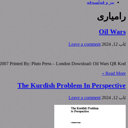
بیر و فەلسەفە
رامیاری
Oil Wars
ئاب 12, 2024
Leave a comment
d 2007 Printed By: Pluto Press – London Download: Oil Wars QR Kod:
Read More »
The Kurdish Problem In Perspective
ئاب 12, 2024
Leave a comment