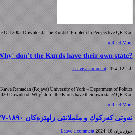
ate Oct 2002 Download: The Kurdish Problem In Perspective QR Kod:
Read More »
?Why` don’t the Kurds have their own state
ئاب 12, 2024
Leave a comment
y: Kawa Ramadan (Rojava) University of York – Department of Politics
/2020 Download: Why` don’t the Kurds have their own state? QR Kod:
Read More »
نەوتی کەرکوك و ململانێی زلهێزەکان ١٨٩٠-١٩٢٧
حوزه‌یران 18, 2024
Leave a comment