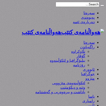
سەرەتا
پەیوەندی
دەربارەی ئێمە
هەواڵنامەی کتێب
سەرەتا
راگەیاندن
بڵاوکراوە
گۆڤار
ببلیۆگرافیا و لێکۆڵینەوە
رۆژنامە
ئابووری
جوگرافیا
مێژوو
لێکۆڵینەوەی مێژوویی
وێنە و دیکۆمێنت
یاداشت و بیره‌وه‌ریی و گەشتنامە
یاسا
رامیاری
ئایین