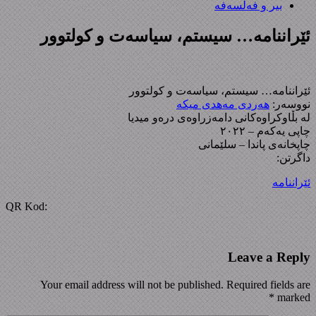
بیر و فەلسەفە
ئێراننامە… سیستم، سیاسەت و کولتوور
ئێراننامە… سیستم، سیاسەت و کولتوور
نووسەر:
هەردی مەهدی میکە
لە بڵاوکراوەکانی دامەزراوەی درەو میدیا
چاپی یەکەم – ٢٠٢٢
چاپخانەی پاندا – سلێمانی
داگرتن:
ئێراننامە
QR Kod:
Leave a Reply
Your email address will not be published. Required fields are
*
marked