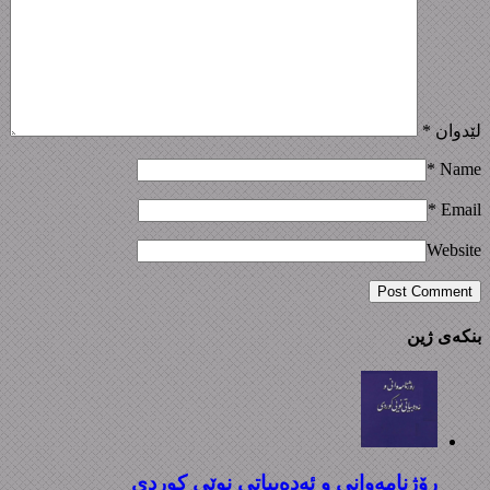
لێدوان
*
*
Name
*
Email
Website
بنکەی ژین
رۆژنامەوانی و ئەدەبیاتی نوێی کوردی