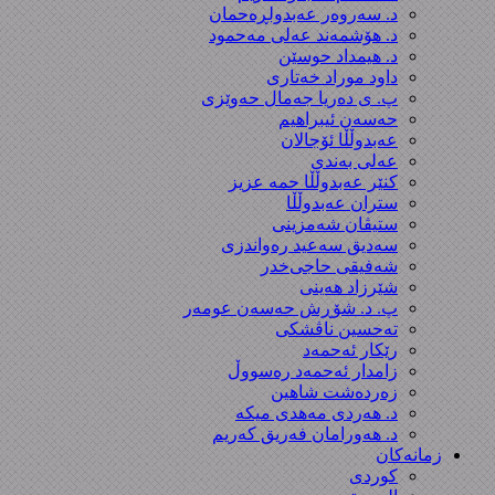
د. سەروەر عەبدولڕەحمان
د. هۆشمەند عەلی مەحمود
د. هیمداد حوسێن
داود موراد خەتاری
پ. ی دەریا جەمال حەوێزی
حەسەن ئیبراهیم
عەبدوڵڵا ئۆجالان
عەلی بەندی
کنێر عەبدوڵڵا حمە عزیز
ستران عەبدوڵڵا
ستیڤان شەمزینی
سەدیق سەعید رەواندزی
شه‌فیقی حاجی‌خدر
شێرزاد هەینی
پ. د. شۆڕش حەسەن عومەر
تەحسین ناڤشکی
رێکار ئەحمەد
زامدار ئەحمەد رەسووڵ
زه‌رده‌شت شاهین
د. هەردی مەهدی میکە
د. هەورامان فەریق كەریم
زمانەکان
کوردی