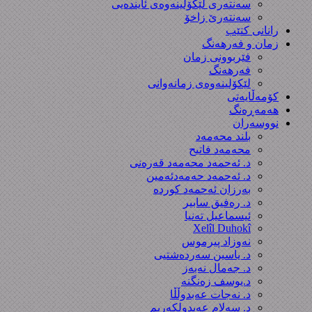
سەنتەری لێکۆڵینەوەى ئایندەیی
سەنتەرێ زاخۆ
رانانی کتێب
زمان و فەرهەنگ
فێربوونی زمان
فەرهەنگ
لێکۆلینەوەی زمانەوانی
کۆمەڵایەتی
هەمەڕەنگ
نووسەران
بلند محەمەد
محەمەد فاتیح
د. ئەحمەد محەمەد قەرەنی
د. ئەحمەد حەمەدئەمین
بەرزان ئەحمەد کورده
د. رەفیق سابیر
ئیسماعیل تەنیا
Xelîl Duhokî
نەوزاد پیرموس
د. یاسین سەردەشتیی
د. جەمال نەبەز
د.یوسف زه‌نگنه‌
د. نەجات عەبدوڵڵا
د. سەلام عەبدولكەریم