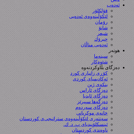
ئەدەب
فۆلکلۆر
لێکۆڵینەوەی ئەدەبی
رۆمان
شانۆ
شیعر
چیرۆك
ئەدەبی مناڵان
هونەر
سینەما
شێوەکار
دەزگای بڵاوکردنەوە
کۆڕی زانیاری کورد
ئەکادیمیای کوردی
بنکەی ژین
دەزگای ئاراس
دەزگای ئایدیا
دەزگەها سپیرێز
دەزگای سەردەم
خانەی موکریانی
سەنتەری لێكۆڵینەوەی ستراتیجی‌ی كوردستان
ئینسکلۆپیدیای پ. د. ك.
ناوەندی کوردستان