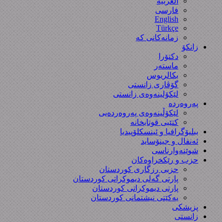
العربیة
فارسی
English
Türkçe
زمانەکانی کە
زانکۆ
دکتۆرا
ماستەر
بکالریوس
گۆڤاری زانستی
لێکۆلینەوەی زانستی
پەروەردە
لێکۆڵینەوەی پەروەردەیی
کتێبی قوتابخانە
ببلیۆگرافیا و ئینسکلۆپیدیا
ئەنفال و جینۆساید
شوێنەوارناسی
حزب و رێکخراوەکان
حزبی رزگاری کوردستان
پارتی گەلی دیموکراتی کوردستان
پارتی دیموکراتی کوردستان
یەکێتی نیشتمانی کوردستان
پزیشکی
زانستی