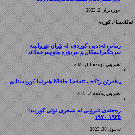
حوزه‌یران 2, 2023
ئەکادیمیای کوردی
زمانی ئەدەبی کوردی، لە نێوان تێڕوانینە
نەریتگەراییەکان و بیردۆزە هاوچەرخەکاندا
تشرینی دووه‌م 18, 2023
پیڤەرێن رێکخستنەڤەیا جاڤاکا هەرێما کوردستانێ
تشرینی یه‌كه‌م 2, 2023
رەخنەی ئایرۆنی لە شیعری نوێی کوردیدا
١٩٢٥-١٩٧٠
ئه‌یلول 30, 2023