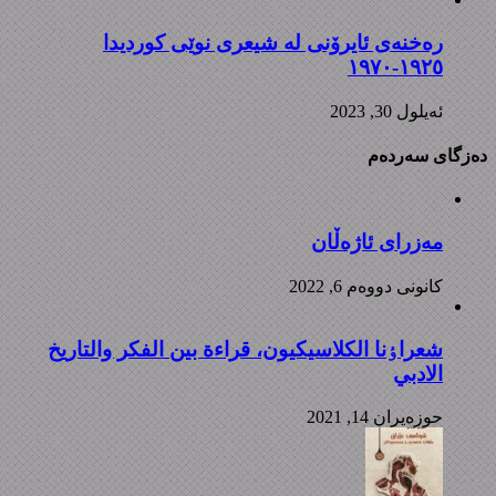
رەخنەی ئایرۆنی لە شیعری نوێی کوردیدا
١٩٢٥-١٩٧٠
ئه‌یلول 30, 2023
دەزگای سەردەم
مەزرای ئاژەڵان
كانونی دووه‌م 6, 2022
شعراٶنا الکلاسیکیون، قراءة بین الفکر والتاریخ
الادبي
حوزه‌یران 14, 2021