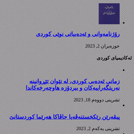
رۆژنامەوانی و ئەدەبیاتی نوێی کوردی
حوزه‌یران 2, 2023
ئەکادیمیای کوردی
زمانی ئەدەبی کوردی، لە نێوان تێڕوانینە
نەریتگەراییەکان و بیردۆزە هاوچەرخەکاندا
تشرینی دووه‌م 18, 2023
پیڤەرێن رێکخستنەڤەیا جاڤاکا هەرێما کوردستانێ
تشرینی یه‌كه‌م 2, 2023