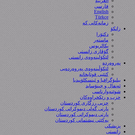
العربیة
فارسی
English
Türkçe
زمانەکانی کە
زانکۆ
دکتۆرا
ماستەر
بکالریوس
گۆڤاری زانستی
لێکۆلینەوەی زانستی
پەروەردە
لێکۆڵینەوەی پەروەردەیی
کتێبی قوتابخانە
ببلیۆگرافیا و ئینسکلۆپیدیا
ئەنفال و جینۆساید
شوێنەوارناسی
حزب و رێکخراوەکان
حزبی رزگاری کوردستان
پارتی گەلی دیموکراتی کوردستان
پارتی دیموکراتی کوردستان
یەکێتی نیشتمانی کوردستان
پزیشکی
زانستی