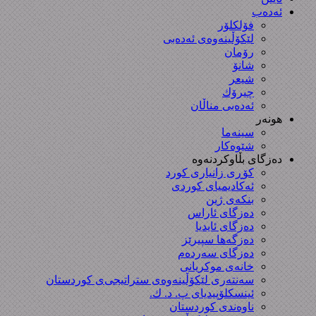
ئەدەب
فۆلکلۆر
لێکۆڵینەوەی ئەدەبی
رۆمان
شانۆ
شیعر
چیرۆك
ئەدەبی مناڵان
هونەر
سینەما
شێوەکار
دەزگای بڵاوکردنەوە
کۆڕی زانیاری کورد
ئەکادیمیای کوردی
بنکەی ژین
دەزگای ئاراس
دەزگای ئایدیا
دەزگەها سپیرێز
دەزگای سەردەم
خانەی موکریانی
سەنتەری لێكۆڵینەوەی ستراتیجی‌ی كوردستان
ئینسکلۆپیدیای پ. د. ك.
ناوەندی کوردستان