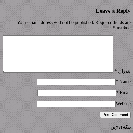
Leave a Reply
Your email address will not be published. Required fields are
*
marked
لێدوان
*
*
Name
*
Email
Website
بنکەی ژین