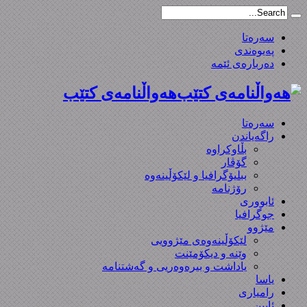
سەرەتا
پەیوەندی
دەربارەی ئێمە
هەواڵنامەی کتێب
سەرەتا
راگەیاندن
بڵاوکراوە
گۆڤار
ببلیۆگرافیا و لێکۆڵینەوە
رۆژنامە
ئابووری
جوگرافیا
مێژوو
لێکۆڵینەوەی مێژوویی
وێنە و دیکۆمێنت
یاداشت و بیره‌وه‌ریی و گەشتنامە
یاسا
رامیاری
ئایین