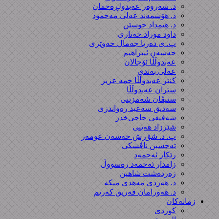
د. سەروەر عەبدولڕەحمان
د. هۆشمەند عەلی مەحمود
د. هیمداد حوسێن
داود موراد خەتاری
پ. ی دەریا جەمال حەوێزی
حەسەن ئیبراهیم
عەبدوڵڵا ئۆجالان
عەلی بەندی
کنێر عەبدوڵڵا حمە عزیز
ستران عەبدوڵڵا
ستیڤان شەمزینی
سەدیق سەعید رەواندزی
شه‌فیقی حاجی‌خدر
شێرزاد هەینی
پ. د. شۆڕش حەسەن عومەر
تەحسین ناڤشکی
رێکار ئەحمەد
زامدار ئەحمەد رەسووڵ
زه‌رده‌شت شاهین
د. هەردی مەهدی میکە
د. هەورامان فەریق كەریم
زمانەکان
کوردی