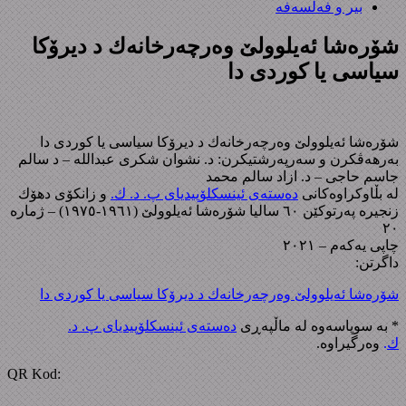
بیر و فەلسەفە
شۆرەشا ئەیلوولێ وەرچەرخانەك د دیرۆكا
سیاسی یا كوردی دا
شۆرەشا ئەیلوولێ وەرچەرخانەك د دیرۆكا سیاسی یا كوردی دا
بەرهەڤکرن و سەرپەرشتیكرن: د. نشوان شکری عبدالله – د سالم
جاسم حاجی – د. ازاد سالم محمد
لە بڵاوکراوەکانی
دەستەی ئینسکلۆپیدیای پ. د. ك.
و زانکۆی دهۆك
زنجیرە پەرتوکێن ٦٠ سالیا شۆرەشا ئەیلوولێ (١٩٦١-١٩٧٥) – ژمارە
٢٠
چاپی یەکەم – ٢٠٢١
داگرتن:
شۆرەشا ئەیلوولێ وەرچەرخانەك د دیرۆكا سیاسی یا كوردی دا
* بە سوپاسەوە لە ماڵپەڕی
دەستەی ئینسکلۆپیدیای پ. د.
ك
.
وەرگیراوە.
QR Kod: