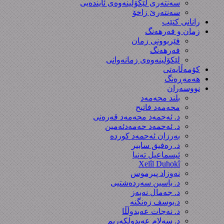
سەنتەری لێکۆڵینەوەى ئایندەیی
سەنتەرێ زاخۆ
رانانی کتێب
زمان و فەرهەنگ
فێربوونی زمان
فەرهەنگ
لێکۆلینەوەی زمانەوانی
کۆمەڵایەتی
هەمەڕەنگ
نووسەران
بلند محەمەد
محەمەد فاتیح
د. ئەحمەد محەمەد قەرەنی
د. ئەحمەد حەمەدئەمین
بەرزان ئەحمەد کورده
د. رەفیق سابیر
ئیسماعیل تەنیا
Xelîl Duhokî
نەوزاد پیرموس
د. یاسین سەردەشتیی
د. جەمال نەبەز
د.یوسف زه‌نگنه‌
د. نەجات عەبدوڵڵا
د. سەلام عەبدولكەریم