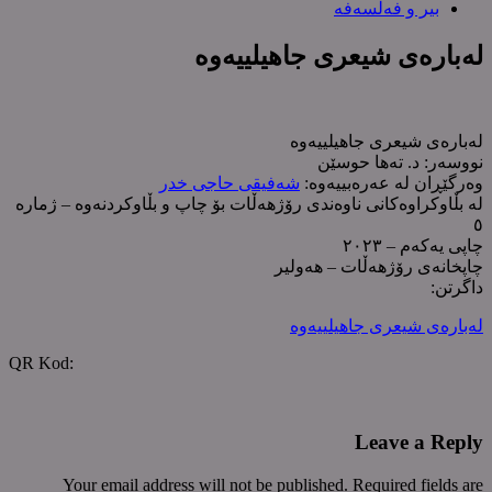
بیر و فەلسەفە
لەبارەی شیعری جاهیلییەوە
لەبارەی شیعری جاهیلییەوە
نووسەر: د. تەها حوسێن
وەرگێڕان لە عەرەبییەوە:
شەفیقی حاجی خدر
لە بڵاوکراوەکانی ناوەندی رۆژهەڵات بۆ چاپ و بڵاوکردنەوە – ژمارە
٥
چاپی یەکەم – ٢٠٢٣
چاپخانەی رۆژهەڵات – هەولیر
داگرتن:
لەبارەی شیعری جاهیلییەوە
QR Kod:
Leave a Reply
Your email address will not be published. Required fields are