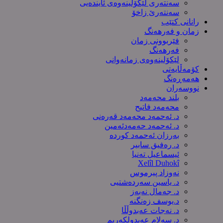
سەنتەری لێکۆڵینەوەى ئایندەیی
سەنتەرێ زاخۆ
رانانی کتێب
زمان و فەرهەنگ
فێربوونی زمان
فەرهەنگ
لێکۆلینەوەی زمانەوانی
کۆمەڵایەتی
هەمەڕەنگ
نووسەران
بلند محەمەد
محەمەد فاتیح
د. ئەحمەد محەمەد قەرەنی
د. ئەحمەد حەمەدئەمین
بەرزان ئەحمەد کورده
د. رەفیق سابیر
ئیسماعیل تەنیا
Xelîl Duhokî
نەوزاد پیرموس
د. یاسین سەردەشتیی
د. جەمال نەبەز
د.یوسف زه‌نگنه‌
د. نەجات عەبدوڵڵا
د. سەلام عەبدولكەریم