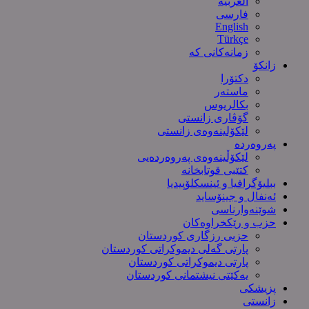
العربیة
فارسی
English
Türkçe
زمانەکانی کە
زانکۆ
دکتۆرا
ماستەر
بکالریوس
گۆڤاری زانستی
لێکۆلینەوەی زانستی
پەروەردە
لێکۆڵینەوەی پەروەردەیی
کتێبی قوتابخانە
ببلیۆگرافیا و ئینسکلۆپیدیا
ئەنفال و جینۆساید
شوێنەوارناسی
حزب و رێکخراوەکان
حزبی رزگاری کوردستان
پارتی گەلی دیموکراتی کوردستان
پارتی دیموکراتی کوردستان
یەکێتی نیشتمانی کوردستان
پزیشکی
زانستی