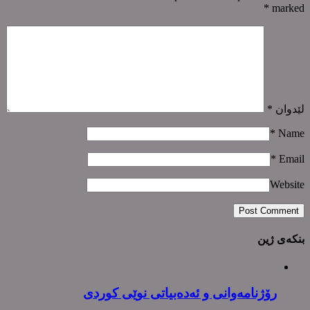
*
marked
لێدوان
*
*
Name
*
Email
Website
بنکەی ژین
رۆژنامەوانی و ئەدەبیاتی نوێی کوردی