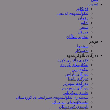
ئەدەب
فۆلکلۆر
لێکۆڵینەوەی ئەدەبی
رۆمان
شانۆ
شیعر
چیرۆك
ئەدەبی مناڵان
هونەر
سینەما
شێوەکار
دەزگای بڵاوکردنەوە
کۆڕی زانیاری کورد
ئەکادیمیای کوردی
بنکەی ژین
دەزگای ئاراس
دەزگای ئایدیا
دەزگەها سپیرێز
دەزگای سەردەم
خانەی موکریانی
سەنتەری لێكۆڵینەوەی ستراتیجی‌ی كوردستان
ئینسکلۆپیدیای پ. د. ك.
ناوەندی کوردستان