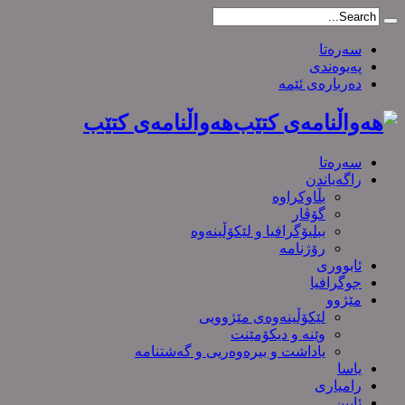
سەرەتا
پەیوەندی
دەربارەی ئێمە
هەواڵنامەی کتێب
سەرەتا
راگەیاندن
بڵاوکراوە
گۆڤار
ببلیۆگرافیا و لێکۆڵینەوە
رۆژنامە
ئابووری
جوگرافیا
مێژوو
لێکۆڵینەوەی مێژوویی
وێنە و دیکۆمێنت
یاداشت و بیره‌وه‌ریی و گەشتنامە
یاسا
رامیاری
ئایین