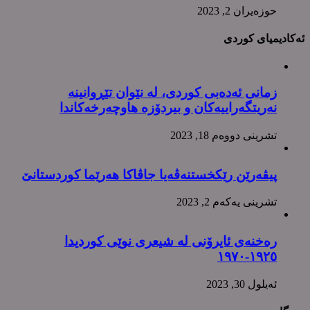
حوزه‌یران 2, 2023
ئەکادیمیای کوردی
زمانی ئەدەبی کوردی، لە نێوان تێڕوانینە
نەریتگەراییەکان و بیردۆزە هاوچەرخەکاندا
تشرینی دووه‌م 18, 2023
پیڤەرێن رێکخستنەڤەیا جاڤاکا هەرێما کوردستانێ
تشرینی یه‌كه‌م 2, 2023
رەخنەی ئایرۆنی لە شیعری نوێی کوردیدا
١٩٢٥-١٩٧٠
ئه‌یلول 30, 2023