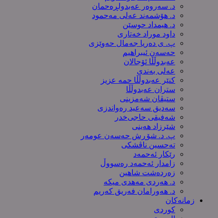
د. سەروەر عەبدولڕەحمان
د. هۆشمەند عەلی مەحمود
د. هیمداد حوسێن
داود موراد خەتاری
پ. ی دەریا جەمال حەوێزی
حەسەن ئیبراهیم
عەبدوڵڵا ئۆجالان
عەلی بەندی
کنێر عەبدوڵڵا حمە عزیز
ستران عەبدوڵڵا
ستیڤان شەمزینی
سەدیق سەعید رەواندزی
شه‌فیقی حاجی‌خدر
شێرزاد هەینی
پ. د. شۆڕش حەسەن عومەر
تەحسین ناڤشکی
رێکار ئەحمەد
زامدار ئەحمەد رەسووڵ
زه‌رده‌شت شاهین
د. هەردی مەهدی میکە
د. هەورامان فەریق كەریم
زمانەکان
کوردی