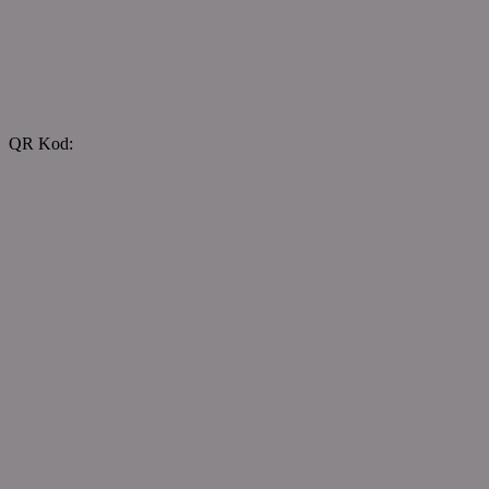
QR Kod: