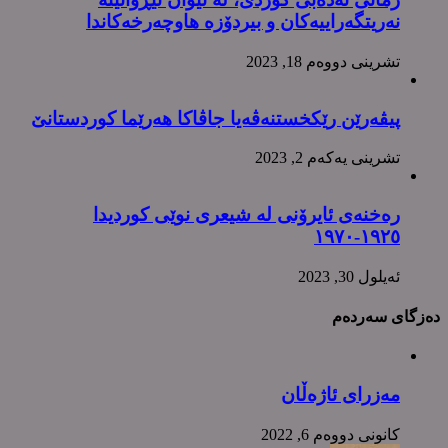
نەریتگەراییەکان و بیردۆزە هاوچەرخەکاندا
تشرینی دووه‌م 18, 2023
پیڤەرێن رێکخستنەڤەیا جاڤاکا هەرێما کوردستانێ
تشرینی یه‌كه‌م 2, 2023
رەخنەی ئایرۆنی لە شیعری نوێی کوردیدا
١٩٢٥-١٩٧٠
ئه‌یلول 30, 2023
دەزگای سەردەم
مەزرای ئاژەڵان
كانونی دووه‌م 6, 2022