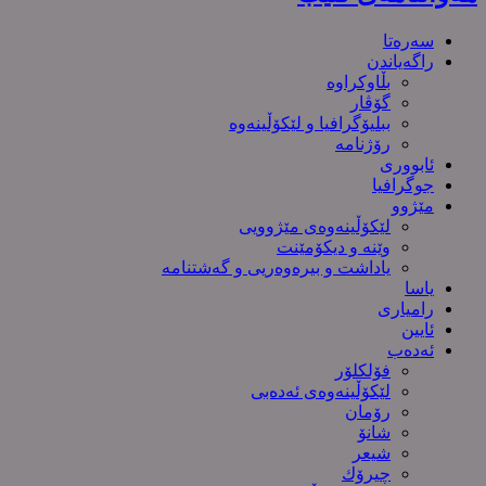
سەرەتا
راگەیاندن
بڵاوکراوە
گۆڤار
ببلیۆگرافیا و لێکۆڵینەوە
رۆژنامە
ئابووری
جوگرافیا
مێژوو
لێکۆڵینەوەی مێژوویی
وێنە و دیکۆمێنت
یاداشت و بیره‌وه‌ریی و گەشتنامە
یاسا
رامیاری
ئایین
ئەدەب
فۆلکلۆر
لێکۆڵینەوەی ئەدەبی
رۆمان
شانۆ
شیعر
چیرۆك