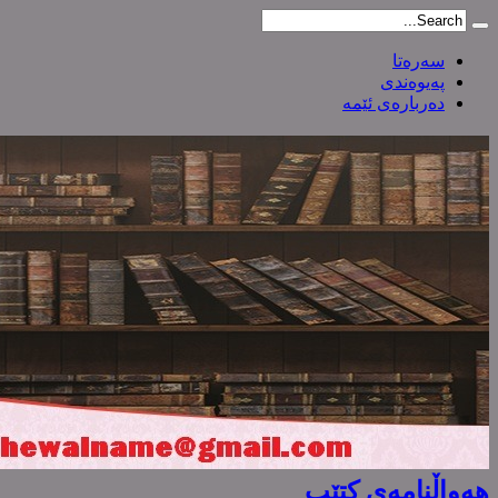
سەرەتا
پەیوەندی
دەربارەی ئێمە
هەواڵنامەی کتێب