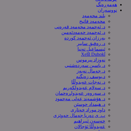
هەمەڕەنگ
نووسەران
بلند محەمەد
محەمەد فاتیح
د. ئەحمەد محەمەد قەرەنی
د. ئەحمەد حەمەدئەمین
بەرزان ئەحمەد کورده
د. رەفیق سابیر
ئیسماعیل تەنیا
Xelîl Duhokî
نەوزاد پیرموس
د. یاسین سەردەشتیی
د. جەمال نەبەز
د.یوسف زه‌نگنه‌
د. نەجات عەبدوڵڵا
د. سەلام عەبدولكەریم
د. سەروەر عەبدولڕەحمان
د. هۆشمەند عەلی مەحمود
د. هیمداد حوسێن
داود موراد خەتاری
پ. ی دەریا جەمال حەوێزی
حەسەن ئیبراهیم
عەبدوڵڵا ئۆجالان