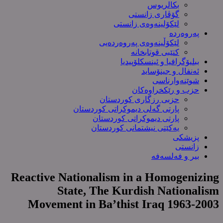
بکالریوس
گۆڤاری زانستی
لێکۆلینەوەی زانستی
پەروەردە
لێکۆڵینەوەی پەروەردەیی
کتێبی قوتابخانە
ببلیۆگرافیا و ئینسکلۆپیدیا
ئەنفال و جینۆساید
شوێنەوارناسی
حزب و رێکخراوەکان
حزبی رزگاری کوردستان
پارتی گەلی دیموکراتی کوردستان
پارتی دیموکراتی کوردستان
یەکێتی نیشتمانی کوردستان
پزیشکی
زانستی
بیر و فەلسەفە
Reactive Nationalism in a Homogenizing
State, The Kurdish Nationalism
Movement in Ba’thist Iraq 1963-2003