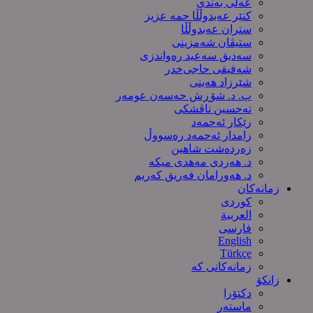
عەلی بەندی
کنێر عەبدوڵڵا حمە عزیز
ستران عەبدوڵڵا
ستیڤان شەمزینی
سەدیق سەعید رەواندزی
شه‌فیقی حاجی‌خدر
شێرزاد هەینی
پ. د. شۆڕش حەسەن عومەر
تەحسین ناڤشکی
رێکار ئەحمەد
زامدار ئەحمەد رەسووڵ
زه‌رده‌شت شاهین
د. هەردی مەهدی میکە
د. هەورامان فەریق كەریم
زمانەکان
کوردی
العربیة
فارسی
English
Türkçe
زمانەکانی کە
زانکۆ
دکتۆرا
ماستەر