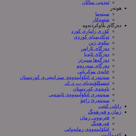
ئەدەبی مناڵان
هونەر
سینەما
شێوەکار
دەزگای بڵاوکردنەوە
کۆڕی زانیاری کورد
ئەکادیمیای کوردی
بنکەی ژین
دەزگای ئاراس
دەزگای ئایدیا
دەزگەها سپیرێز
دەزگای سەردەم
خانەی موکریانی
سەنتەری لێكۆڵینەوەی ستراتیجی‌ی كوردستان
ئینسکلۆپیدیای پ. د. ك.
ناوەندی کوردستان
سەنتەری لێکۆڵینەوەى ئایندەیی
سەنتەرێ زاخۆ
رانانی کتێب
زمان و فەرهەنگ
فێربوونی زمان
فەرهەنگ
لێکۆلینەوەی زمانەوانی
کۆمەڵایەتی