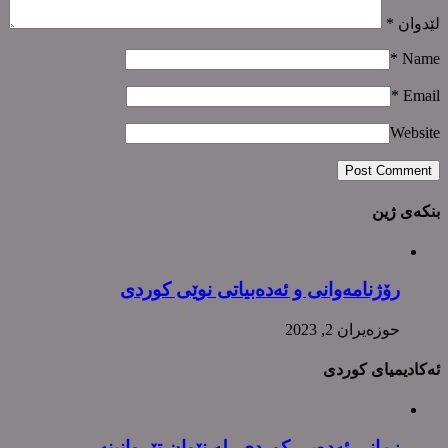
لێدوان
*
*
Name
*
Email
Website
بنکەی ژین
رۆژنامەوانی و ئەدەبیاتی نوێی کوردی
حوزه‌یران 2, 2023
ئەکادیمیای کوردی
زمانی ئەدەبی کوردی، لە نێوان تێڕوانینە