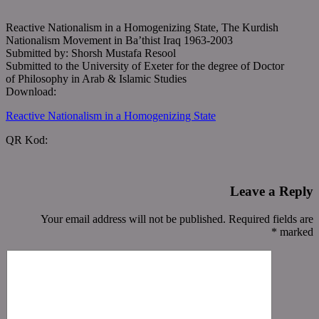
Reactive Nationalism in a Homogenizing State, The Kurdish
Nationalism Movement in Ba’thist Iraq 1963-2003
Submitted by: Shorsh Mustafa Resool
Submitted to the University of Exeter for the degree of Doctor
of Philosophy in Arab & Islamic Studies
Download:
Reactive Nationalism in a Homogenizing State
QR Kod:
Leave a Reply
Your email address will not be published. Required fields are
*
marked