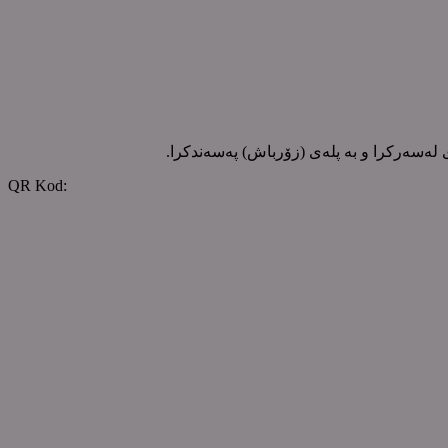
QR Kod: