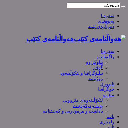
سەرەتا
پەیوەندی
دەربارەی ئێمە
هەواڵنامەی کتێب
سەرەتا
راگەیاندن
بڵاوکراوە
گۆڤار
ببلیۆگرافیا و لێکۆڵینەوە
رۆژنامە
ئابووری
جوگرافیا
مێژوو
لێکۆڵینەوەی مێژوویی
وێنە و دیکۆمێنت
یاداشت و بیره‌وه‌ریی و گەشتنامە
یاسا
رامیاری
ئایین