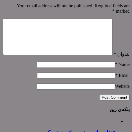
Your email address will not be published. Required fields are
*
marked
لێدوان
*
*
Name
*
Email
Website
بنکەی ژین