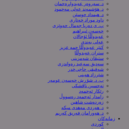
د. سەروەر عەبدولڕەحمان
د. هۆشمەند عەلی مەحمود
د. هیمداد حوسێن
داود موراد خەتاری
پ. ی دەریا جەمال حەوێزی
حەسەن ئیبراهیم
عەبدوڵڵا ئۆجالان
عەلی بەندی
کنێر عەبدوڵڵا حمە عزیز
ستران عەبدوڵڵا
ستیڤان شەمزینی
سەدیق سەعید رەواندزی
شه‌فیقی حاجی‌خدر
شێرزاد هەینی
پ. د. شۆڕش حەسەن عومەر
تەحسین ناڤشکی
رێکار ئەحمەد
زامدار ئەحمەد رەسووڵ
زه‌رده‌شت شاهین
د. هەردی مەهدی میکە
د. هەورامان فەریق كەریم
زمانەکان
کوردی