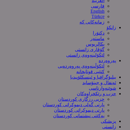
العربیة
فارسی
English
Türkçe
زمانەکانی کە
زانکۆ
دکتۆرا
ماستەر
بکالریوس
گۆڤاری زانستی
لێکۆلینەوەی زانستی
پەروەردە
لێکۆڵینەوەی پەروەردەیی
کتێبی قوتابخانە
ببلیۆگرافیا و ئینسکلۆپیدیا
ئەنفال و جینۆساید
شوێنەوارناسی
حزب و رێکخراوەکان
حزبی رزگاری کوردستان
پارتی گەلی دیموکراتی کوردستان
پارتی دیموکراتی کوردستان
یەکێتی نیشتمانی کوردستان
پزیشکی
زانستی