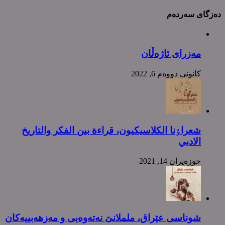
دەزگای سەردەم
مەزرای ئاژەڵان
كانونی دووه‌م 6, 2022
شعراٶنا الکلاسیکیون، قراءة بین الفکر والتاریخ
الادبي
حوزه‌یران 14, 2021
شوناسی عێراق، ململانێ نەتەوەیی و مەزهەبییەکان