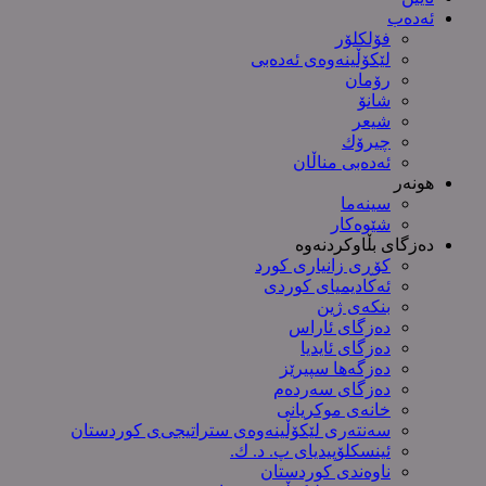
ئەدەب
فۆلکلۆر
لێکۆڵینەوەی ئەدەبی
رۆمان
شانۆ
شیعر
چیرۆك
ئەدەبی مناڵان
هونەر
سینەما
شێوەکار
دەزگای بڵاوکردنەوە
کۆڕی زانیاری کورد
ئەکادیمیای کوردی
بنکەی ژین
دەزگای ئاراس
دەزگای ئایدیا
دەزگەها سپیرێز
دەزگای سەردەم
خانەی موکریانی
سەنتەری لێكۆڵینەوەی ستراتیجی‌ی كوردستان
ئینسکلۆپیدیای پ. د. ك.
ناوەندی کوردستان