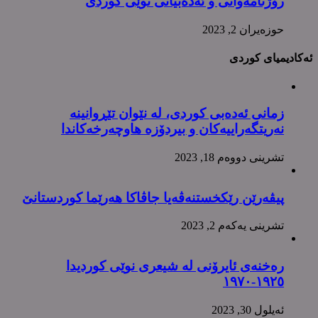
رۆژنامەوانی و ئەدەبیاتی نوێی کوردی
حوزه‌یران 2, 2023
ئەکادیمیای کوردی
زمانی ئەدەبی کوردی، لە نێوان تێڕوانینە
نەریتگەراییەکان و بیردۆزە هاوچەرخەکاندا
تشرینی دووه‌م 18, 2023
پیڤەرێن رێکخستنەڤەیا جاڤاکا هەرێما کوردستانێ
تشرینی یه‌كه‌م 2, 2023
رەخنەی ئایرۆنی لە شیعری نوێی کوردیدا
١٩٢٥-١٩٧٠
ئه‌یلول 30, 2023