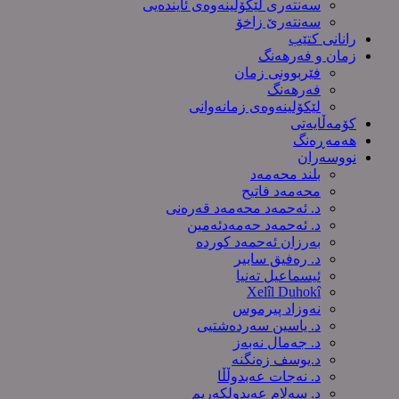
سەنتەری لێکۆڵینەوەى ئایندەیی
سەنتەرێ زاخۆ
رانانی کتێب
زمان و فەرهەنگ
فێربوونی زمان
فەرهەنگ
لێکۆلینەوەی زمانەوانی
کۆمەڵایەتی
هەمەڕەنگ
نووسەران
بلند محەمەد
محەمەد فاتیح
د. ئەحمەد محەمەد قەرەنی
د. ئەحمەد حەمەدئەمین
بەرزان ئەحمەد کورده
د. رەفیق سابیر
ئیسماعیل تەنیا
Xelîl Duhokî
نەوزاد پیرموس
د. یاسین سەردەشتیی
د. جەمال نەبەز
د.یوسف زه‌نگنه‌
د. نەجات عەبدوڵڵا
د. سەلام عەبدولكەریم