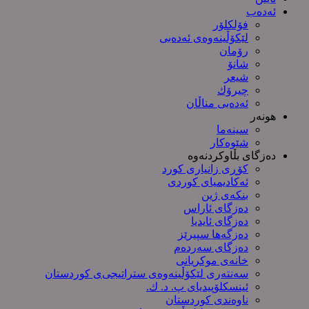
ئەدەب
فۆلکلۆر
لێکۆڵینەوەی ئەدەبی
رۆمان
شانۆ
شیعر
چیرۆك
ئەدەبی مناڵان
هونەر
سینەما
شێوەکار
دەزگای بڵاوکردنەوە
کۆڕی زانیاری کورد
ئەکادیمیای کوردی
بنکەی ژین
دەزگای ئاراس
دەزگای ئایدیا
دەزگەها سپیرێز
دەزگای سەردەم
خانەی موکریانی
سەنتەری لێكۆڵینەوەی ستراتیجی‌ی كوردستان
ئینسکلۆپیدیای پ. د. ك.
ناوەندی کوردستان