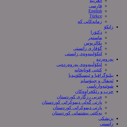
العربیة
فارسی
English
Türkçe
زمانەکانی کە
زانکۆ
دکتۆرا
ماستەر
بکالریوس
گۆڤاری زانستی
لێکۆلینەوەی زانستی
پەروەردە
لێکۆڵینەوەی پەروەردەیی
کتێبی قوتابخانە
ببلیۆگرافیا و ئینسکلۆپیدیا
ئەنفال و جینۆساید
شوێنەوارناسی
حزب و رێکخراوەکان
حزبی رزگاری کوردستان
پارتی گەلی دیموکراتی کوردستان
پارتی دیموکراتی کوردستان
یەکێتی نیشتمانی کوردستان
پزیشکی
زانستی