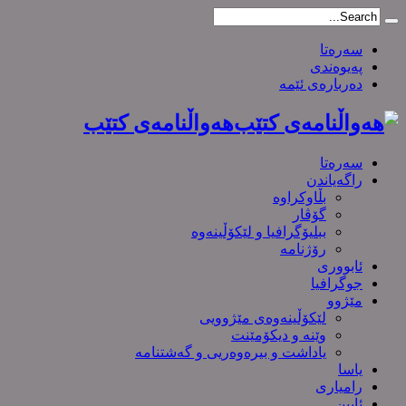
سەرەتا
پەیوەندی
دەربارەی ئێمە
هەواڵنامەی کتێب
سەرەتا
راگەیاندن
بڵاوکراوە
گۆڤار
ببلیۆگرافیا و لێکۆڵینەوە
رۆژنامە
ئابووری
جوگرافیا
مێژوو
لێکۆڵینەوەی مێژوویی
وێنە و دیکۆمێنت
یاداشت و بیره‌وه‌ریی و گەشتنامە
یاسا
رامیاری
ئایین