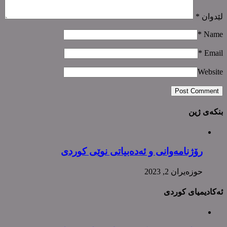
لێدوان
*
*
Name
*
Email
Website
بنکەی ژین
رۆژنامەوانی و ئەدەبیاتی نوێی کوردی
حوزه‌یران 2, 2023
ئەکادیمیای کوردی