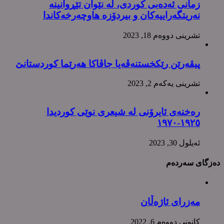
زمانی ئەدەبی کوردی، لە نێوان تێڕوانینە
نەریتگەراییەکان و بیردۆزە هاوچەرخەکاندا
تشرینی دووه‌م 18, 2023
پیڤەرێن رێکخستنەڤەیا جاڤاکا هەرێما کوردستانێ
تشرینی یه‌كه‌م 2, 2023
رەخنەی ئایرۆنی لە شیعری نوێی کوردیدا
١٩٢٥-١٩٧٠
ئه‌یلول 30, 2023
دەزگای سەردەم
مەزرای ئاژەڵان
كانونی دووه‌م 6, 2022