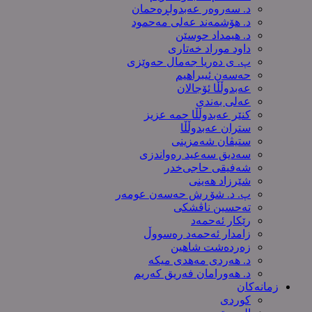
د. سەروەر عەبدولڕەحمان
د. هۆشمەند عەلی مەحمود
د. هیمداد حوسێن
داود موراد خەتاری
پ. ی دەریا جەمال حەوێزی
حەسەن ئیبراهیم
عەبدوڵڵا ئۆجالان
عەلی بەندی
کنێر عەبدوڵڵا حمە عزیز
ستران عەبدوڵڵا
ستیڤان شەمزینی
سەدیق سەعید رەواندزی
شه‌فیقی حاجی‌خدر
شێرزاد هەینی
پ. د. شۆڕش حەسەن عومەر
تەحسین ناڤشکی
رێکار ئەحمەد
زامدار ئەحمەد رەسووڵ
زه‌رده‌شت شاهین
د. هەردی مەهدی میکە
د. هەورامان فەریق كەریم
زمانەکان
کوردی