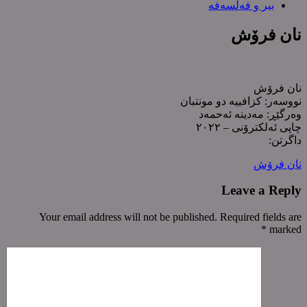
بیر و فەلسەفە
نان فرۆش
نان فرۆش
نووسەر: کزافییە دو مونتبان
وەرگێڕ: مەدینە ئەحمەد
چاپی ئەلکترۆنی – ٢٠٢٢
داگرتن:
نان فرۆش
Leave a Reply
Your email address will not be published. Required fields are
*
marked