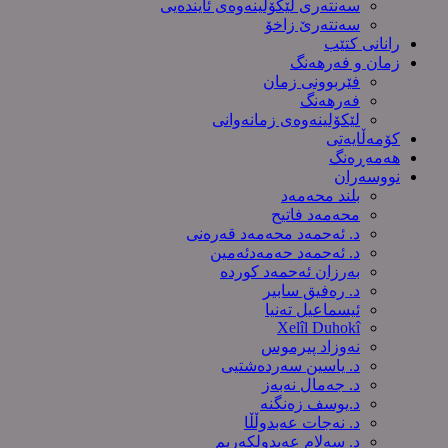
سەنتەری لێکۆڵینەوەى ئایندەیی
سەنتەرێ زاخۆ
رانانی کتێب
زمان و فەرهەنگ
فێربوونی زمان
فەرهەنگ
لێکۆلینەوەی زمانەوانی
کۆمەڵایەتی
هەمەڕەنگ
نووسەران
بلند محەمەد
محەمەد فاتیح
د. ئەحمەد محەمەد قەرەنی
د. ئەحمەد حەمەدئەمین
بەرزان ئەحمەد کورده
د. رەفیق سابیر
ئیسماعیل تەنیا
Xelîl Duhokî
نەوزاد پیرموس
د. یاسین سەردەشتیی
د. جەمال نەبەز
د.یوسف زه‌نگنه‌
د. نەجات عەبدوڵڵا
د. سەلام عەبدولكەریم