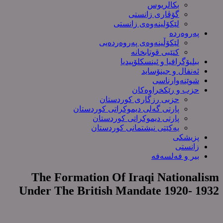
بکالریوس
گۆڤاری زانستی
لێکۆلینەوەی زانستی
پەروەردە
لێکۆڵینەوەی پەروەردەیی
کتێبی قوتابخانە
ببلیۆگرافیا و ئینسکلۆپیدیا
ئەنفال و جینۆساید
شوێنەوارناسی
حزب و رێکخراوەکان
حزبی رزگاری کوردستان
پارتی گەلی دیموکراتی کوردستان
پارتی دیموکراتی کوردستان
یەکێتی نیشتمانی کوردستان
پزیشکی
زانستی
بیر و فەلسەفە
The Formation Of Iraqi Nationalism
Under The British Mandate 1920- 1932