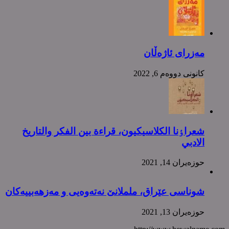
مەزرای ئاژەڵان
كانونی دووه‌م 6, 2022
شعراٶنا الکلاسیکیون، قراءة بین الفکر والتاریخ
الادبي
حوزه‌یران 14, 2021
شوناسی عێراق، ململانێ نەتەوەیی و مەزهەبییەکان
حوزه‌یران 13, 2021