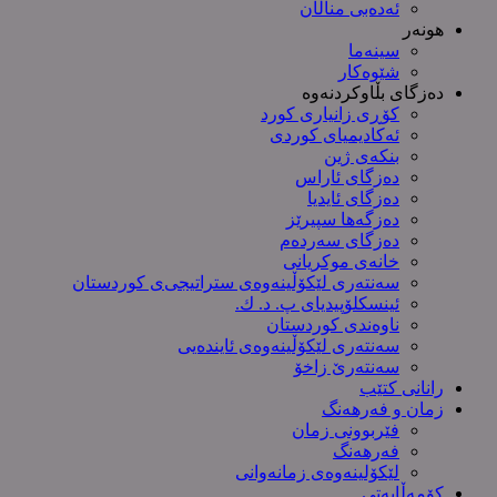
ئەدەبی مناڵان
هونەر
سینەما
شێوەکار
دەزگای بڵاوکردنەوە
کۆڕی زانیاری کورد
ئەکادیمیای کوردی
بنکەی ژین
دەزگای ئاراس
دەزگای ئایدیا
دەزگەها سپیرێز
دەزگای سەردەم
خانەی موکریانی
سەنتەری لێكۆڵینەوەی ستراتیجی‌ی كوردستان
ئینسکلۆپیدیای پ. د. ك.
ناوەندی کوردستان
سەنتەری لێکۆڵینەوەى ئایندەیی
سەنتەرێ زاخۆ
رانانی کتێب
زمان و فەرهەنگ
فێربوونی زمان
فەرهەنگ
لێکۆلینەوەی زمانەوانی
کۆمەڵایەتی