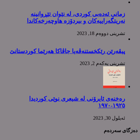
زمانی ئەدەبی کوردی، لە نێوان تێڕوانینە
نەریتگەراییەکان و بیردۆزە هاوچەرخەکاندا
تشرینی دووه‌م 18, 2023
پیڤەرێن رێکخستنەڤەیا جاڤاکا هەرێما کوردستانێ
تشرینی یه‌كه‌م 2, 2023
رەخنەی ئایرۆنی لە شیعری نوێی کوردیدا
١٩٢٥-١٩٧٠
ئه‌یلول 30, 2023
دەزگای سەردەم