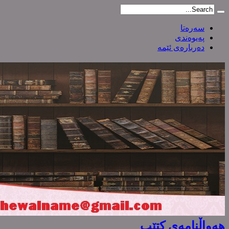
سەرەتا
پەیوەندی
دەربارەی ئێمە
هەواڵنامەی کتێب