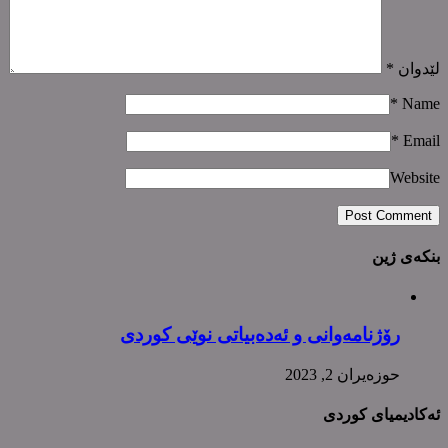
لێدوان
*
*
Name
*
Email
Website
بنکەی ژین
رۆژنامەوانی و ئەدەبیاتی نوێی کوردی
حوزه‌یران 2, 2023
ئەکادیمیای کوردی