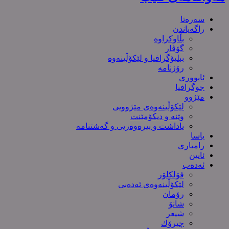
سەرەتا
راگەیاندن
بڵاوکراوە
گۆڤار
ببلیۆگرافیا و لێکۆڵینەوە
رۆژنامە
ئابووری
جوگرافیا
مێژوو
لێکۆڵینەوەی مێژوویی
وێنە و دیکۆمێنت
یاداشت و بیره‌وه‌ریی و گەشتنامە
یاسا
رامیاری
ئایین
ئەدەب
فۆلکلۆر
لێکۆڵینەوەی ئەدەبی
رۆمان
شانۆ
شیعر
چیرۆك