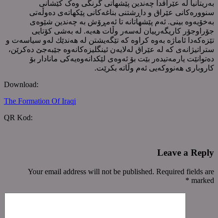
بەریتانیا لە عێراقدا چەندین پێشهاتی گرنگی وەک کێشانی
سنوورەکانی عێراق و داڕشتنی بناغەکانی پێکهاتەی دەوڵەتی
بەخۆیەوە بینی. ئەم پێشهاتانە تا ئەمڕۆش بە چەندین شێوەی
جۆراوجۆر کاریگەرییان لەسەر وڵات هەیە. لە بەشی کۆتایی
تێزەکەدا ئاماژە بەوە کراوە کە تێگەیشتن لە هەندێك لەو سیاسەت و
ستراتیژانەی کە لە عێراق لەلایەن ئینگلیزەکانەوە جێبەجێ دەکرێن،
دەتوانێت یارمەتیدەر بێت بۆ ئەوەی لێکدانەوەیەکی مانادار بۆ
کاروباری هەنووکەیی ئەم وڵاتە بکرێت.
Download:
The Formation Of Iraqi
QR Kod:
Leave a Reply
Your email address will not be published. Required fields are
*
marked