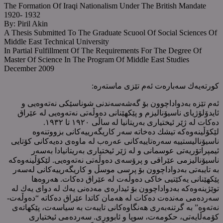
The Formation Of Iraqi Nationalism Under The British Mandate
1920- 1932
By: Piril Akin
A Thesis Submitted To The Graduate Scuool Of Social Sciences Of
Middle East Technical University
In Partial Fulfillment Of The Requirements For The Degree Of
Master Of Science In The Program Of Middle East Studies
December 2009
کورتەیەك سەبارەت ئەم تێزی ماستەرە:
ئەم تێزە بەدواداچوون بۆ گەشەسەندنی شوناسێکی نەتەوەیی و
ئایدۆلۆژیای ناسیۆنالیزم و پێکهێنانی دەوڵەتی نەتەوەیی لە عێراق
دەکات لە ژێر ئیختیاری بەریتانیا لە ساڵی ١٩٢٠ تا ١٩٣٢.
لێکۆڵینەوەکە تیشك دەخاتە سەر کاریگەرییەکانی بزووتنەوە
ناسیۆنالیستییە سەرەتاییەکانی عەرەب لە ماوەی دەیەکانی کۆتایی
ئیمپراتۆریەتی عوسمانی و لە ژێر ئیختیاری بەریتانیادا بەسەر
ناسیۆنالیزمی عێراقی و پرۆسەی دەوڵەتی نەتەوەیی. لێکۆڵینەوەکە
بە تایبەتی بەدواداچوون بۆ پرسی موسڵ و کاریگەرییەکانی لەسەر
پێکهێنانی یەکێتیی خاکی دەوڵەت لە عێراق دەکات. هەروەها
توێژینەوەکە بەدواداچوون بۆ ئیدارەی مەدەنی یەك لە دوای یەك لە
سەردەمی مەندەت دەکات لە هەمان کاتدا عێراق دەکاتە “دەوڵەت-
نەتەوە” بە گرتنەبەری هەنگاوەکانی تایبەت بە سیاسەت، پێکهاتەی
کۆمەڵایەتی، حکومەت، سوپا و ئابووری. سەردەمی ئیختیاری