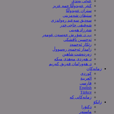
عەلی بەندی
کنێر عەبدوڵڵا حمە عزیز
ستران عەبدوڵڵا
ستیڤان شەمزینی
سەدیق سەعید رەواندزی
شه‌فیقی حاجی‌خدر
شێرزاد هەینی
پ. د. شۆڕش حەسەن عومەر
تەحسین ناڤشکی
رێکار ئەحمەد
زامدار ئەحمەد رەسووڵ
زه‌رده‌شت شاهین
د. هەردی مەهدی میکە
د. هەورامان فەریق كەریم
زمانەکان
کوردی
العربیة
فارسی
English
Türkçe
زمانەکانی کە
زانکۆ
دکتۆرا
ماستەر