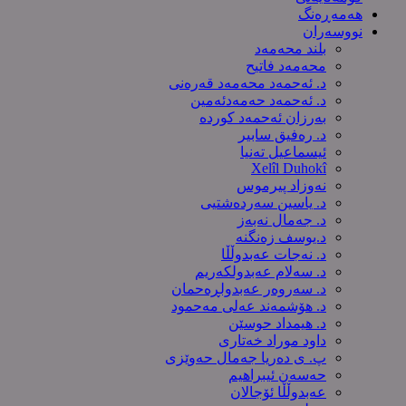
هەمەڕەنگ
نووسەران
بلند محەمەد
محەمەد فاتیح
د. ئەحمەد محەمەد قەرەنی
د. ئەحمەد حەمەدئەمین
بەرزان ئەحمەد کورده
د. رەفیق سابیر
ئیسماعیل تەنیا
Xelîl Duhokî
نەوزاد پیرموس
د. یاسین سەردەشتیی
د. جەمال نەبەز
د.یوسف زه‌نگنه‌
د. نەجات عەبدوڵڵا
د. سەلام عەبدولكەریم
د. سەروەر عەبدولڕەحمان
د. هۆشمەند عەلی مەحمود
د. هیمداد حوسێن
داود موراد خەتاری
پ. ی دەریا جەمال حەوێزی
حەسەن ئیبراهیم
عەبدوڵڵا ئۆجالان