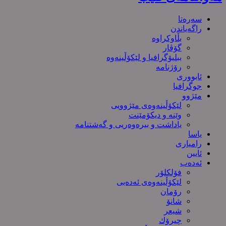
سەرەتا
راگەیاندن
بڵاوکراوە
گۆڤار
ببلیۆگرافیا و لێکۆڵینەوە
رۆژنامە
ئابووری
جوگرافیا
مێژوو
لێکۆڵینەوەی مێژوویی
وێنە و دیکۆمێنت
یاداشت و بیره‌وه‌ریی و گەشتنامە
یاسا
رامیاری
ئایین
ئەدەب
فۆلکلۆر
لێکۆڵینەوەی ئەدەبی
رۆمان
شانۆ
شیعر
چیرۆك