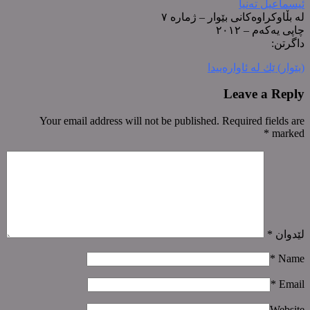
ئیسماعیل تەنیا
لە بڵاوکراوەکانی بێوار – ژمارە ٧
چاپی یەکەم – ٢٠١٢
داگرتن:
(بێوار) ێك لە ئاوارەییدا
Leave a Reply
Your email address will not be published. Required fields are
*
marked
لێدوان
*
*
Name
*
Email
Website