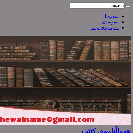
سەرەتا
پەیوەندی
دەربارەی ئێمە
هەواڵنامەی کتێب