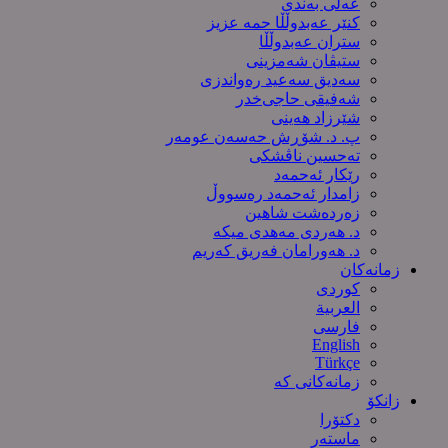
عەلی بەندی
کنێر عەبدوڵڵا حمە عزیز
ستران عەبدوڵڵا
ستیڤان شەمزینی
سەدیق سەعید رەواندزی
شه‌فیقی حاجی‌خدر
شێرزاد هەینی
پ. د. شۆڕش حەسەن عومەر
تەحسین ناڤشکی
رێکار ئەحمەد
زامدار ئەحمەد رەسووڵ
زه‌رده‌شت شاهین
د. هەردی مەهدی میکە
د. هەورامان فەریق كەریم
زمانەکان
کوردی
العربیة
فارسی
English
Türkçe
زمانەکانی کە
زانکۆ
دکتۆرا
ماستەر