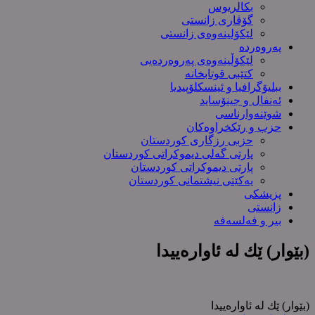
بکالریوس
گۆڤاری زانستی
لێکۆلینەوەی زانستی
پەروەردە
لێکۆڵینەوەی پەروەردەیی
کتێبی قوتابخانە
ببلیۆگرافیا و ئینسکلۆپیدیا
ئەنفال و جینۆساید
شوێنەوارناسی
حزب و رێکخراوەکان
حزبی رزگاری کوردستان
پارتی گەلی دیموکراتی کوردستان
پارتی دیموکراتی کوردستان
یەکێتی نیشتمانی کوردستان
پزیشکی
زانستی
بیر و فەلسەفە
(بێوار) ێك لە ئاوارەییدا
(بێوار) ێك لە ئاوارەییدا