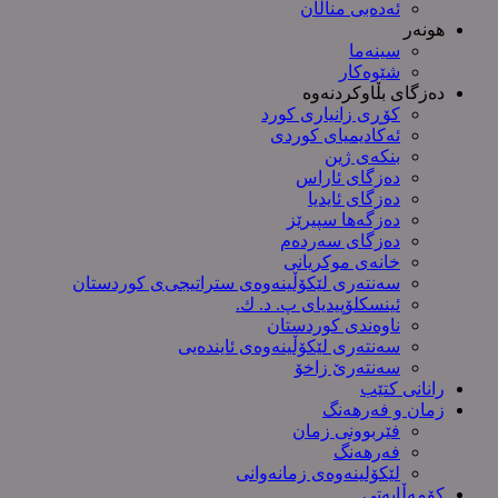
ئەدەبی مناڵان
هونەر
سینەما
شێوەکار
دەزگای بڵاوکردنەوە
کۆڕی زانیاری کورد
ئەکادیمیای کوردی
بنکەی ژین
دەزگای ئاراس
دەزگای ئایدیا
دەزگەها سپیرێز
دەزگای سەردەم
خانەی موکریانی
سەنتەری لێكۆڵینەوەی ستراتیجی‌ی كوردستان
ئینسکلۆپیدیای پ. د. ك.
ناوەندی کوردستان
سەنتەری لێکۆڵینەوەى ئایندەیی
سەنتەرێ زاخۆ
رانانی کتێب
زمان و فەرهەنگ
فێربوونی زمان
فەرهەنگ
لێکۆلینەوەی زمانەوانی
کۆمەڵایەتی