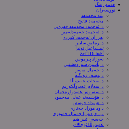
هەمەڕەنگ
نووسەران
بلند محەمەد
محەمەد فاتیح
د. ئەحمەد محەمەد قەرەنی
د. ئەحمەد حەمەدئەمین
بەرزان ئەحمەد کورده
د. رەفیق سابیر
ئیسماعیل تەنیا
Xelîl Duhokî
نەوزاد پیرموس
د. یاسین سەردەشتیی
د. جەمال نەبەز
د.یوسف زه‌نگنه‌
د. نەجات عەبدوڵڵا
د. سەلام عەبدولكەریم
د. سەروەر عەبدولڕەحمان
د. هۆشمەند عەلی مەحمود
د. هیمداد حوسێن
داود موراد خەتاری
پ. ی دەریا جەمال حەوێزی
حەسەن ئیبراهیم
عەبدوڵڵا ئۆجالان