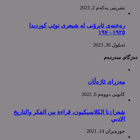
تشرینی یه‌كه‌م 2, 2023
رەخنەی ئایرۆنی لە شیعری نوێی کوردیدا
١٩٢٥-١٩٧٠
ئه‌یلول 30, 2023
دەزگای سەردەم
مەزرای ئاژەڵان
كانونی دووه‌م 6, 2022
شعراٶنا الکلاسیکیون، قراءة بین الفکر والتاریخ
الادبي
حوزه‌یران 14, 2021