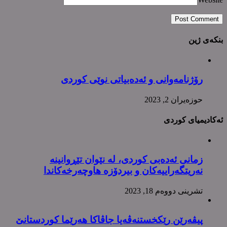
بنکەی ژین
رۆژنامەوانی و ئەدەبیاتی نوێی کوردی
حوزه‌یران 2, 2023
ئەکادیمیای کوردی
زمانی ئەدەبی کوردی، لە نێوان تێڕوانینە
نەریتگەراییەکان و بیردۆزە هاوچەرخەکاندا
تشرینی دووه‌م 18, 2023
پیڤەرێن رێکخستنەڤەیا جاڤاکا هەرێما کوردستانێ