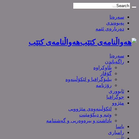
سەرەتا
پەیوەندی
دەربارەی ئێمە
هەواڵنامەی کتێب
سەرەتا
راگەیاندن
بڵاوکراوە
گۆڤار
ببلیۆگرافیا و لێکۆڵینەوە
رۆژنامە
ئابووری
جوگرافیا
مێژوو
لێکۆڵینەوەی مێژوویی
وێنە و دیکۆمێنت
یاداشت و بیره‌وه‌ریی و گەشتنامە
یاسا
رامیاری
ئایین