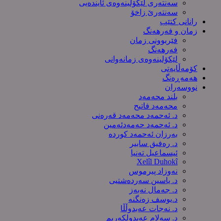
سەنتەری لێکۆڵینەوەى ئایندەیی
سەنتەرێ زاخۆ
رانانی کتێب
زمان و فەرهەنگ
فێربوونی زمان
فەرهەنگ
لێکۆلینەوەی زمانەوانی
کۆمەڵایەتی
هەمەڕەنگ
نووسەران
بلند محەمەد
محەمەد فاتیح
د. ئەحمەد محەمەد قەرەنی
د. ئەحمەد حەمەدئەمین
بەرزان ئەحمەد کورده
د. رەفیق سابیر
ئیسماعیل تەنیا
Xelîl Duhokî
نەوزاد پیرموس
د. یاسین سەردەشتیی
د. جەمال نەبەز
د.یوسف زه‌نگنه‌
د. نەجات عەبدوڵڵا
د. سەلام عەبدولكەریم