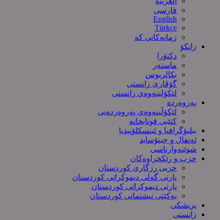
العربیة
فارسی
English
Türkçe
زمانەکانی کە
زانکۆ
دکتۆرا
ماستەر
بکالریوس
گۆڤاری زانستی
لێکۆلینەوەی زانستی
پەروەردە
لێکۆڵینەوەی پەروەردەیی
کتێبی قوتابخانە
ببلیۆگرافیا و ئینسکلۆپیدیا
ئەنفال و جینۆساید
شوێنەوارناسی
حزب و رێکخراوەکان
حزبی رزگاری کوردستان
پارتی گەلی دیموکراتی کوردستان
پارتی دیموکراتی کوردستان
یەکێتی نیشتمانی کوردستان
پزیشکی
زانستی