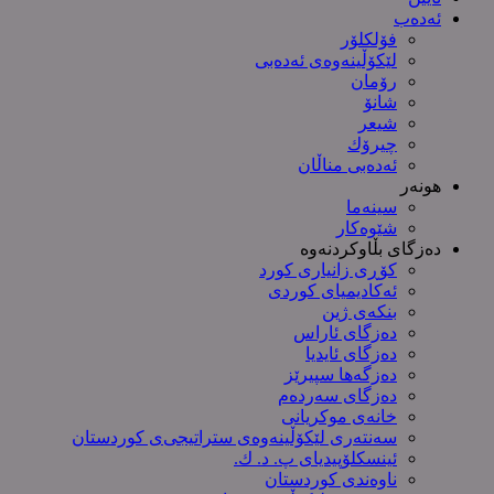
ئەدەب
فۆلکلۆر
لێکۆڵینەوەی ئەدەبی
رۆمان
شانۆ
شیعر
چیرۆك
ئەدەبی مناڵان
هونەر
سینەما
شێوەکار
دەزگای بڵاوکردنەوە
کۆڕی زانیاری کورد
ئەکادیمیای کوردی
بنکەی ژین
دەزگای ئاراس
دەزگای ئایدیا
دەزگەها سپیرێز
دەزگای سەردەم
خانەی موکریانی
سەنتەری لێكۆڵینەوەی ستراتیجی‌ی كوردستان
ئینسکلۆپیدیای پ. د. ك.
ناوەندی کوردستان