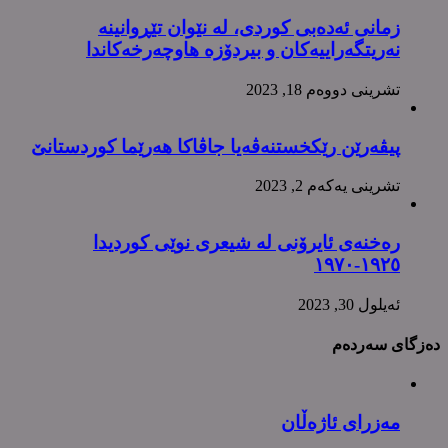
زمانی ئەدەبی کوردی، لە نێوان تێڕوانینە
نەریتگەراییەکان و بیردۆزە هاوچەرخەکاندا
تشرینی دووه‌م 18, 2023
پیڤەرێن رێکخستنەڤەیا جاڤاکا هەرێما کوردستانێ
تشرینی یه‌كه‌م 2, 2023
رەخنەی ئایرۆنی لە شیعری نوێی کوردیدا
١٩٢٥-١٩٧٠
ئه‌یلول 30, 2023
دەزگای سەردەم
مەزرای ئاژەڵان