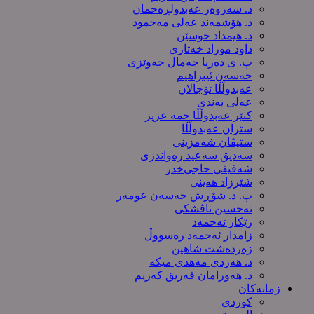
د. سەروەر عەبدولڕەحمان
د. هۆشمەند عەلی مەحمود
د. هیمداد حوسێن
داود موراد خەتاری
پ. ی دەریا جەمال حەوێزی
حەسەن ئیبراهیم
عەبدوڵڵا ئۆجالان
عەلی بەندی
کنێر عەبدوڵڵا حمە عزیز
ستران عەبدوڵڵا
ستیڤان شەمزینی
سەدیق سەعید رەواندزی
شه‌فیقی حاجی‌خدر
شێرزاد هەینی
پ. د. شۆڕش حەسەن عومەر
تەحسین ناڤشکی
رێکار ئەحمەد
زامدار ئەحمەد رەسووڵ
زه‌رده‌شت شاهین
د. هەردی مەهدی میکە
د. هەورامان فەریق كەریم
زمانەکان
کوردی