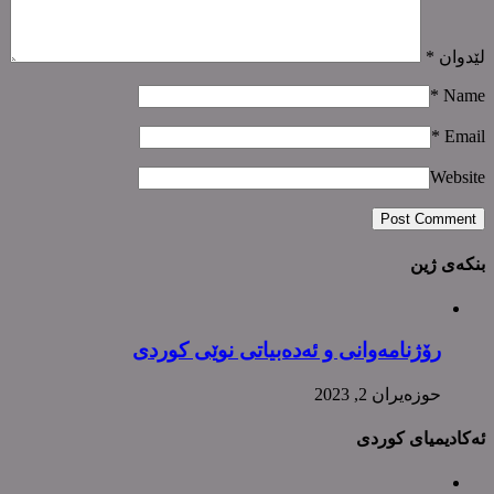
لێدوان
*
*
Name
*
Email
Website
بنکەی ژین
رۆژنامەوانی و ئەدەبیاتی نوێی کوردی
حوزه‌یران 2, 2023
ئەکادیمیای کوردی