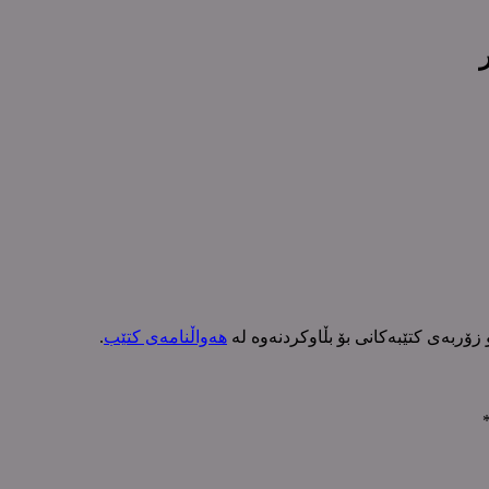
و زۆربەی کتێبەکانی بۆ بڵاوکردنەوە لە
هەواڵنامەی کتێب
.