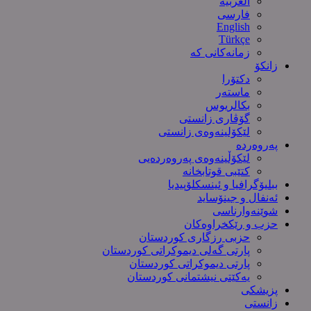
العربیة
فارسی
English
Türkçe
زمانەکانی کە
زانکۆ
دکتۆرا
ماستەر
بکالریوس
گۆڤاری زانستی
لێکۆلینەوەی زانستی
پەروەردە
لێکۆڵینەوەی پەروەردەیی
کتێبی قوتابخانە
ببلیۆگرافیا و ئینسکلۆپیدیا
ئەنفال و جینۆساید
شوێنەوارناسی
حزب و رێکخراوەکان
حزبی رزگاری کوردستان
پارتی گەلی دیموکراتی کوردستان
پارتی دیموکراتی کوردستان
یەکێتی نیشتمانی کوردستان
پزیشکی
زانستی