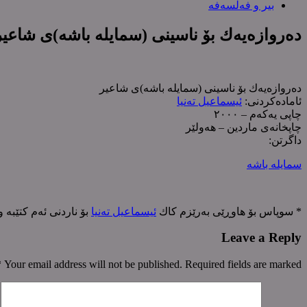
بیر و فەلسەفە
دەروازەیەك بۆ ناسینی (سمایلە باشە)ی شاعیر
دەروازەیەك بۆ ناسینی (سمایلە باشە)ی شاعیر
ئامادەکردنی:
ئیسماعیل تەنیا
چاپی یەکەم – ٢٠٠٠
چاپخانەی ماردین – هەولێر
داگرتن:
سمایلە باشە
* سوپاس بۆ هاوڕێی بەرێزم کاك
ئیسماعیل تەنیا
بۆ ناردنی ئەم کتێبە 
Leave a Reply
*
Your email address will not be published. Required fields are marked