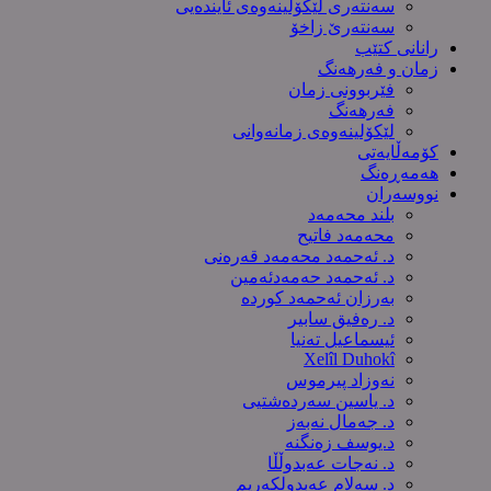
سەنتەری لێکۆڵینەوەى ئایندەیی
سەنتەرێ زاخۆ
رانانی کتێب
زمان و فەرهەنگ
فێربوونی زمان
فەرهەنگ
لێکۆلینەوەی زمانەوانی
کۆمەڵایەتی
هەمەڕەنگ
نووسەران
بلند محەمەد
محەمەد فاتیح
د. ئەحمەد محەمەد قەرەنی
د. ئەحمەد حەمەدئەمین
بەرزان ئەحمەد کورده
د. رەفیق سابیر
ئیسماعیل تەنیا
Xelîl Duhokî
نەوزاد پیرموس
د. یاسین سەردەشتیی
د. جەمال نەبەز
د.یوسف زه‌نگنه‌
د. نەجات عەبدوڵڵا
د. سەلام عەبدولكەریم