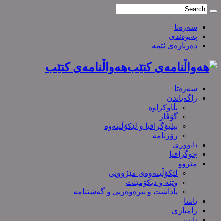
سەرەتا
پەیوەندی
دەربارەی ئێمە
هەواڵنامەی کتێب
سەرەتا
راگەیاندن
بڵاوکراوە
گۆڤار
ببلیۆگرافیا و لێکۆڵینەوە
رۆژنامە
ئابووری
جوگرافیا
مێژوو
لێکۆڵینەوەی مێژوویی
وێنە و دیکۆمێنت
یاداشت و بیره‌وه‌ریی و گەشتنامە
یاسا
رامیاری
ئایین