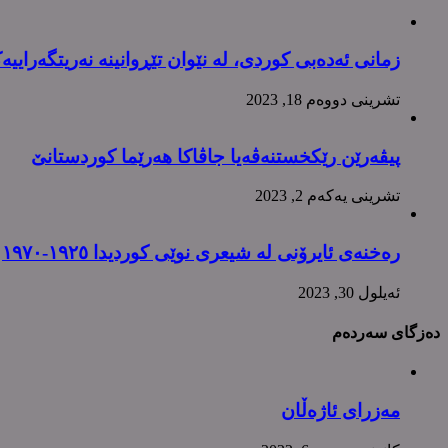
زمانی ئەدەبی کوردی، لە نێوان تێڕوانینە نەریتگەراییە
تشرینی دووه‌م 18, 2023
پیڤەرێن رێکخستنەڤەیا جاڤاکا هەرێما کوردستانێ
تشرینی یه‌كه‌م 2, 2023
رەخنەی ئایرۆنی لە شیعری نوێی کوردیدا ١٩٢٥-١٩٧٠
ئه‌یلول 30, 2023
دەزگای سەردەم
مەزرای ئاژەڵان