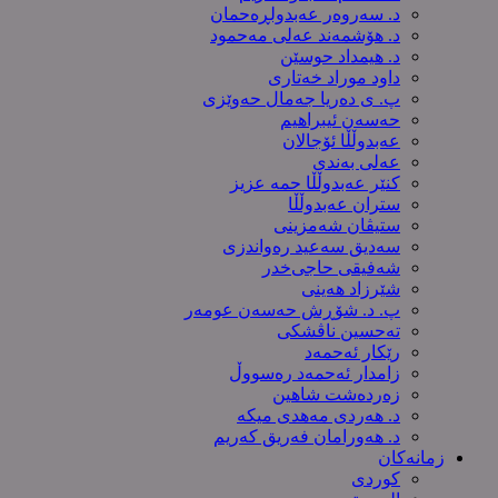
د. سەروەر عەبدولڕەحمان
د. هۆشمەند عەلی مەحمود
د. هیمداد حوسێن
داود موراد خەتاری
پ. ی دەریا جەمال حەوێزی
حەسەن ئیبراهیم
عەبدوڵڵا ئۆجالان
عەلی بەندی
کنێر عەبدوڵڵا حمە عزیز
ستران عەبدوڵڵا
ستیڤان شەمزینی
سەدیق سەعید رەواندزی
شه‌فیقی حاجی‌خدر
شێرزاد هەینی
پ. د. شۆڕش حەسەن عومەر
تەحسین ناڤشکی
رێکار ئەحمەد
زامدار ئەحمەد رەسووڵ
زه‌رده‌شت شاهین
د. هەردی مەهدی میکە
د. هەورامان فەریق كەریم
زمانەکان
کوردی