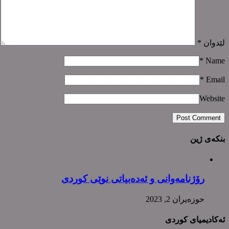
لێدوان
*
*
Name
*
Email
Website
بنکەی ژین
رۆژنامەوانی و ئەدەبیاتی نوێی کوردی
حوزه‌یران 2, 2023
ئەکادیمیای کوردی