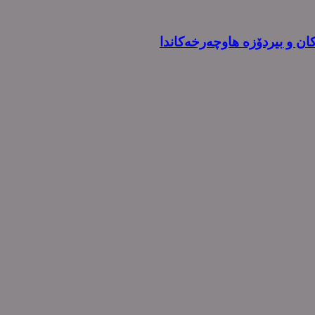
کان و بیردۆزە هاوچەرخەکاندا