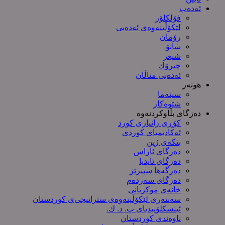
ئەدەب
فۆلکلۆر
لێکۆڵینەوەی ئەدەبی
رۆمان
شانۆ
شیعر
چیرۆك
ئەدەبی مناڵان
هونەر
سینەما
شێوەکار
دەزگای بڵاوکردنەوە
کۆڕی زانیاری کورد
ئەکادیمیای کوردی
بنکەی ژین
دەزگای ئاراس
دەزگای ئایدیا
دەزگەها سپیرێز
دەزگای سەردەم
خانەی موکریانی
سەنتەری لێكۆڵینەوەی ستراتیجی‌ی كوردستان
ئینسکلۆپیدیای پ. د. ك.
ناوەندی کوردستان