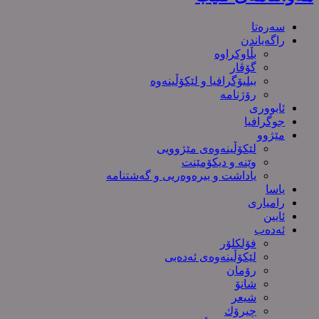
سەرەتا
راگەیاندن
بڵاوکراوە
گۆڤار
ببلیۆگرافیا و لێکۆڵینەوە
رۆژنامە
ئابووری
جوگرافیا
مێژوو
لێکۆڵینەوەی مێژوویی
وێنە و دیکۆمێنت
یاداشت و بیره‌وه‌ریی و گەشتنامە
یاسا
رامیاری
ئایین
ئەدەب
فۆلکلۆر
لێکۆڵینەوەی ئەدەبی
رۆمان
شانۆ
شیعر
چیرۆك