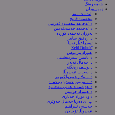
هەمەڕەنگ
نووسەران
بلند محەمەد
محەمەد فاتیح
د. ئەحمەد محەمەد قەرەنی
د. ئەحمەد حەمەدئەمین
بەرزان ئەحمەد کورده
د. رەفیق سابیر
ئیسماعیل تەنیا
Xelîl Duhokî
نەوزاد پیرموس
د. یاسین سەردەشتیی
د. جەمال نەبەز
د.یوسف زه‌نگنه‌
د. نەجات عەبدوڵڵا
د. سەلام عەبدولكەریم
د. سەروەر عەبدولڕەحمان
د. هۆشمەند عەلی مەحمود
د. هیمداد حوسێن
داود موراد خەتاری
پ. ی دەریا جەمال حەوێزی
حەسەن ئیبراهیم
عەبدوڵڵا ئۆجالان