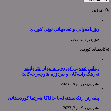
بنکەی ژین
رۆژنامەوانی و ئەدەبیاتی نوێی کوردی
حوزه‌یران 2, 2023
ئەکادیمیای کوردی
زمانی ئەدەبی کوردی، لە نێوان تێڕوانینە
نەریتگەراییەکان و بیردۆزە هاوچەرخەکاندا
تشرینی دووه‌م 18, 2023
پیڤەرێن رێکخستنەڤەیا جاڤاکا هەرێما کوردستانێ
تشرینی یه‌كه‌م 2, 2023