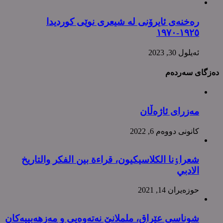
رەخنەی ئایرۆنی لە شیعری نوێی کوردیدا
١٩٢٥-١٩٧٠
ئه‌یلول 30, 2023
دەزگای سەردەم
مەزرای ئاژەڵان
كانونی دووه‌م 6, 2022
شعراٶنا الکلاسیکیون، قراءة بین الفکر والتاریخ
الادبي
حوزه‌یران 14, 2021
شوناسی عێراق، ململانێ نەتەوەیی و مەزهەبییەکان