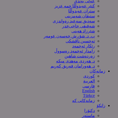
عەلی بەندی
کنێر عەبدوڵڵا حمە عزیز
ستران عەبدوڵڵا
ستیڤان شەمزینی
سەدیق سەعید رەواندزی
شه‌فیقی حاجی‌خدر
شێرزاد هەینی
پ. د. شۆڕش حەسەن عومەر
تەحسین ناڤشکی
رێکار ئەحمەد
زامدار ئەحمەد رەسووڵ
زه‌رده‌شت شاهین
د. هەردی مەهدی میکە
د. هەورامان فەریق كەریم
زمانەکان
کوردی
العربیة
فارسی
English
Türkçe
زمانەکانی کە
زانکۆ
دکتۆرا
ماستەر