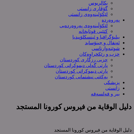
بکالریوس
گۆڤاری زانستی
لێکۆلینەوەی زانستی
پەروەردە
لێکۆڵینەوەی پەروەردەیی
کتێبی قوتابخانە
ببلیۆگرافیا و ئینسکلۆپیدیا
ئەنفال و جینۆساید
شوێنەوارناسی
حزب و رێکخراوەکان
حزبی رزگاری کوردستان
پارتی گەلی دیموکراتی کوردستان
پارتی دیموکراتی کوردستان
یەکێتی نیشتمانی کوردستان
پزیشکی
زانستی
بیر و فەلسەفە
دلیل الوقایة من فیروس کورونا المستجد
دلیل الوقایة من فیروس کورونا المستجد