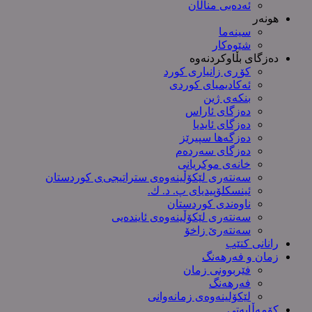
ئەدەبی مناڵان
هونەر
سینەما
شێوەکار
دەزگای بڵاوکردنەوە
کۆڕی زانیاری کورد
ئەکادیمیای کوردی
بنکەی ژین
دەزگای ئاراس
دەزگای ئایدیا
دەزگەها سپیرێز
دەزگای سەردەم
خانەی موکریانی
سەنتەری لێكۆڵینەوەی ستراتیجی‌ی كوردستان
ئینسکلۆپیدیای پ. د. ك.
ناوەندی کوردستان
سەنتەری لێکۆڵینەوەى ئایندەیی
سەنتەرێ زاخۆ
رانانی کتێب
زمان و فەرهەنگ
فێربوونی زمان
فەرهەنگ
لێکۆلینەوەی زمانەوانی
کۆمەڵایەتی