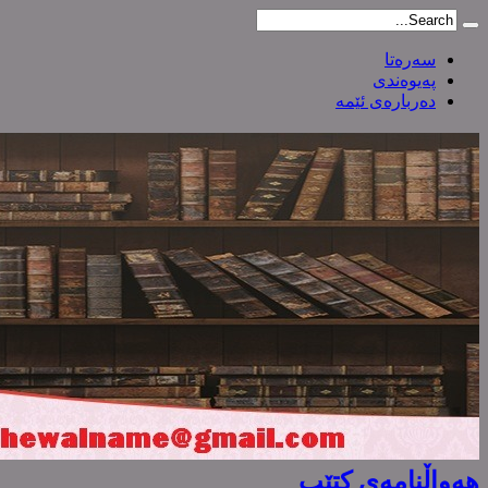
سەرەتا
پەیوەندی
دەربارەی ئێمە
هەواڵنامەی کتێب