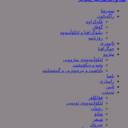
سەرەتا
راگەیاندن
بڵاوکراوە
گۆڤار
ببلیۆگرافیا و لێکۆڵینەوە
رۆژنامە
ئابووری
جوگرافیا
مێژوو
لێکۆڵینەوەی مێژوویی
وێنە و دیکۆمێنت
یاداشت و بیره‌وه‌ریی و گەشتنامە
یاسا
رامیاری
ئایین
ئەدەب
فۆلکلۆر
لێکۆڵینەوەی ئەدەبی
رۆمان
شانۆ
شیعر
چیرۆك