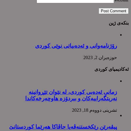
بنکەی ژین
رۆژنامەوانی و ئەدەبیاتی نوێی کوردی
حوزه‌یران 2, 2023
ئەکادیمیای کوردی
زمانی ئەدەبی کوردی، لە نێوان تێڕوانینە
نەریتگەراییەکان و بیردۆزە هاوچەرخەکاندا
تشرینی دووه‌م 18, 2023
پیڤەرێن رێکخستنەڤەیا جاڤاکا هەرێما کوردستانێ