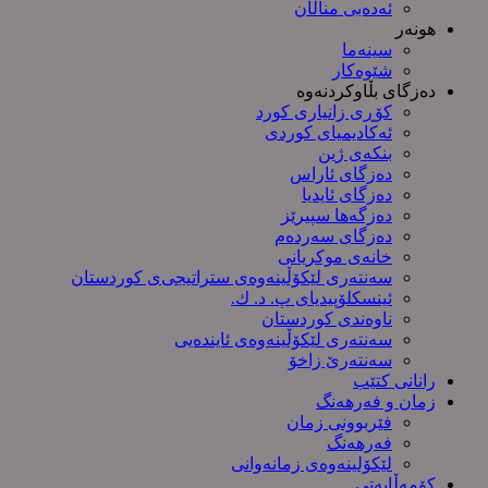
ئەدەبی مناڵان
هونەر
سینەما
شێوەکار
دەزگای بڵاوکردنەوە
کۆڕی زانیاری کورد
ئەکادیمیای کوردی
بنکەی ژین
دەزگای ئاراس
دەزگای ئایدیا
دەزگەها سپیرێز
دەزگای سەردەم
خانەی موکریانی
سەنتەری لێكۆڵینەوەی ستراتیجی‌ی كوردستان
ئینسکلۆپیدیای پ. د. ك.
ناوەندی کوردستان
سەنتەری لێکۆڵینەوەى ئایندەیی
سەنتەرێ زاخۆ
رانانی کتێب
زمان و فەرهەنگ
فێربوونی زمان
فەرهەنگ
لێکۆلینەوەی زمانەوانی
کۆمەڵایەتی