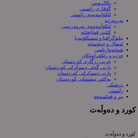
بکالریوس
گۆڤاری زانستی
لێکۆلینەوەی زانستی
پەروەردە
لێکۆڵینەوەی پەروەردەیی
کتێبی قوتابخانە
ببلیۆگرافیا و ئینسکلۆپیدیا
ئەنفال و جینۆساید
شوێنەوارناسی
حزب و رێکخراوەکان
حزبی رزگاری کوردستان
پارتی گەلی دیموکراتی کوردستان
پارتی دیموکراتی کوردستان
یەکێتی نیشتمانی کوردستان
پزیشکی
زانستی
بیر و فەلسەفە
کورد و دەوڵەت
کورد و دەوڵەت