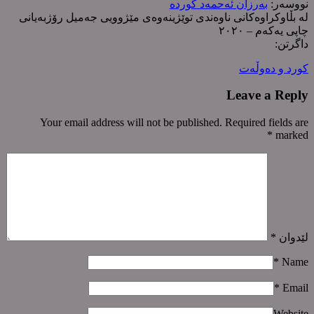
نووسەر:
بەرزان ئەحمەد کوردە
لە بڵاوکراوەکانی ناوەندی توێژینەوەی مێژوویی جەمیل رۆژبەیانی
چاپی یەکەم – ٢٠٢٠
داگرتن:
کورد و دەوڵەت
Leave a Reply
Your email address will not be published. Required fields are
*
marked
لێدوان
*
*
Name
*
Email
Website