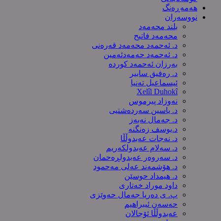
هەمەڕەنگ
نووسەران
بلند محەمەد
محەمەد فاتیح
د. ئەحمەد محەمەد قەرەنی
د. ئەحمەد حەمەدئەمین
بەرزان ئەحمەد کورده
د. رەفیق سابیر
ئیسماعیل تەنیا
Xelîl Duhokî
نەوزاد پیرموس
د. یاسین سەردەشتیی
د. جەمال نەبەز
د.یوسف زه‌نگنه‌
د. نەجات عەبدوڵڵا
د. سەلام عەبدولكەریم
د. سەروەر عەبدولڕەحمان
د. هۆشمەند عەلی مەحمود
د. هیمداد حوسێن
داود موراد خەتاری
پ. ی دەریا جەمال حەوێزی
حەسەن ئیبراهیم
عەبدوڵڵا ئۆجالان