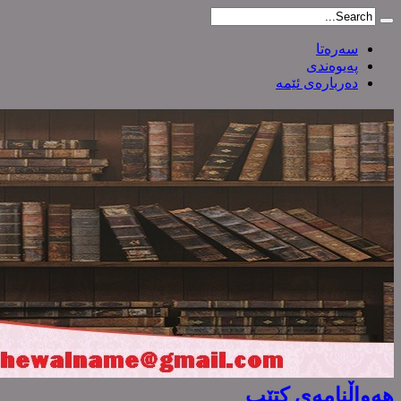
سەرەتا
پەیوەندی
دەربارەی ئێمە
هەواڵنامەی کتێب