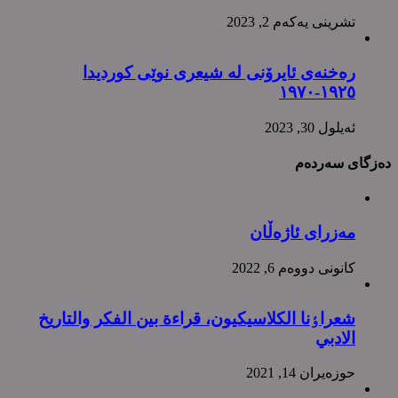
تشرینی یه‌كه‌م 2, 2023
رەخنەی ئایرۆنی لە شیعری نوێی کوردیدا
١٩٢٥-١٩٧٠
ئه‌یلول 30, 2023
دەزگای سەردەم
مەزرای ئاژەڵان
كانونی دووه‌م 6, 2022
شعراٶنا الکلاسیکیون، قراءة بین الفکر والتاریخ
الادبي
حوزه‌یران 14, 2021