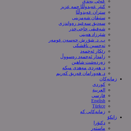
عەلی بەندی
کنێر عەبدوڵڵا حمە عزیز
ستران عەبدوڵڵا
ستیڤان شەمزینی
سەدیق سەعید رەواندزی
شه‌فیقی حاجی‌خدر
شێرزاد هەینی
پ. د. شۆڕش حەسەن عومەر
تەحسین ناڤشکی
رێکار ئەحمەد
زامدار ئەحمەد رەسووڵ
زه‌رده‌شت شاهین
د. هەردی مەهدی میکە
د. هەورامان فەریق كەریم
زمانەکان
کوردی
العربیة
فارسی
English
Türkçe
زمانەکانی کە
زانکۆ
دکتۆرا
ماستەر