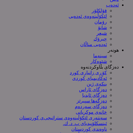
ئەدەب
فۆلکلۆر
لێکۆڵینەوەی ئەدەبی
رۆمان
شانۆ
شیعر
چیرۆك
ئەدەبی مناڵان
هونەر
سینەما
شێوەکار
دەزگای بڵاوکردنەوە
کۆڕی زانیاری کورد
ئەکادیمیای کوردی
بنکەی ژین
دەزگای ئاراس
دەزگای ئایدیا
دەزگەها سپیرێز
دەزگای سەردەم
خانەی موکریانی
سەنتەری لێكۆڵینەوەی ستراتیجی‌ی كوردستان
ئینسکلۆپیدیای پ. د. ك.
ناوەندی کوردستان