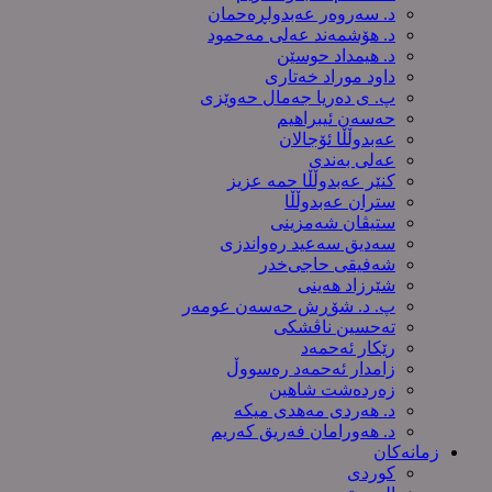
د. سەروەر عەبدولڕەحمان
د. هۆشمەند عەلی مەحمود
د. هیمداد حوسێن
داود موراد خەتاری
پ. ی دەریا جەمال حەوێزی
حەسەن ئیبراهیم
عەبدوڵڵا ئۆجالان
عەلی بەندی
کنێر عەبدوڵڵا حمە عزیز
ستران عەبدوڵڵا
ستیڤان شەمزینی
سەدیق سەعید رەواندزی
شه‌فیقی حاجی‌خدر
شێرزاد هەینی
پ. د. شۆڕش حەسەن عومەر
تەحسین ناڤشکی
رێکار ئەحمەد
زامدار ئەحمەد رەسووڵ
زه‌رده‌شت شاهین
د. هەردی مەهدی میکە
د. هەورامان فەریق كەریم
زمانەکان
کوردی