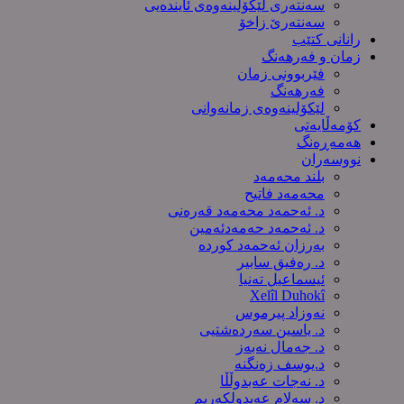
سەنتەری لێکۆڵینەوەى ئایندەیی
سەنتەرێ زاخۆ
رانانی کتێب
زمان و فەرهەنگ
فێربوونی زمان
فەرهەنگ
لێکۆلینەوەی زمانەوانی
کۆمەڵایەتی
هەمەڕەنگ
نووسەران
بلند محەمەد
محەمەد فاتیح
د. ئەحمەد محەمەد قەرەنی
د. ئەحمەد حەمەدئەمین
بەرزان ئەحمەد کورده
د. رەفیق سابیر
ئیسماعیل تەنیا
Xelîl Duhokî
نەوزاد پیرموس
د. یاسین سەردەشتیی
د. جەمال نەبەز
د.یوسف زه‌نگنه‌
د. نەجات عەبدوڵڵا
د. سەلام عەبدولكەریم