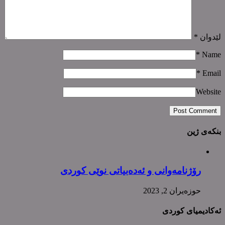
لێدوان
*
*
Name
*
Email
Website
بنکەی ژین
رۆژنامەوانی و ئەدەبیاتی نوێی کوردی
حوزه‌یران 2, 2023
ئەکادیمیای کوردی