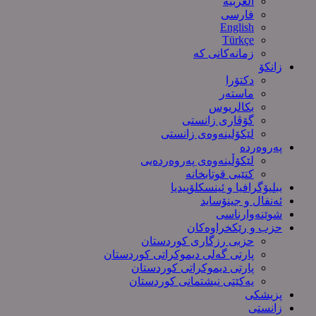
العربیة
فارسی
English
Türkçe
زمانەکانی کە
زانکۆ
دکتۆرا
ماستەر
بکالریوس
گۆڤاری زانستی
لێکۆلینەوەی زانستی
پەروەردە
لێکۆڵینەوەی پەروەردەیی
کتێبی قوتابخانە
ببلیۆگرافیا و ئینسکلۆپیدیا
ئەنفال و جینۆساید
شوێنەوارناسی
حزب و رێکخراوەکان
حزبی رزگاری کوردستان
پارتی گەلی دیموکراتی کوردستان
پارتی دیموکراتی کوردستان
یەکێتی نیشتمانی کوردستان
پزیشکی
زانستی