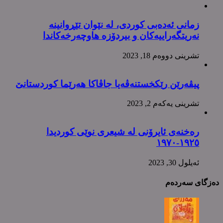
زمانی ئەدەبی کوردی، لە نێوان تێڕوانینە
نەریتگەراییەکان و بیردۆزە هاوچەرخەکاندا
تشرینی دووه‌م 18, 2023
پیڤەرێن رێکخستنەڤەیا جاڤاکا هەرێما کوردستانێ
تشرینی یه‌كه‌م 2, 2023
رەخنەی ئایرۆنی لە شیعری نوێی کوردیدا
١٩٢٥-١٩٧٠
ئه‌یلول 30, 2023
دەزگای سەردەم