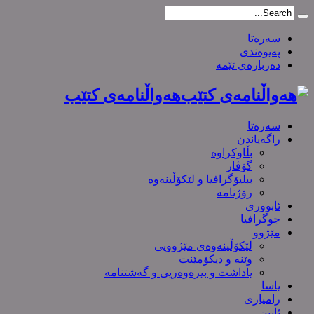
سەرەتا
پەیوەندی
دەربارەی ئێمە
هەواڵنامەی کتێب
سەرەتا
راگەیاندن
بڵاوکراوە
گۆڤار
ببلیۆگرافیا و لێکۆڵینەوە
رۆژنامە
ئابووری
جوگرافیا
مێژوو
لێکۆڵینەوەی مێژوویی
وێنە و دیکۆمێنت
یاداشت و بیره‌وه‌ریی و گەشتنامە
یاسا
رامیاری
ئایین