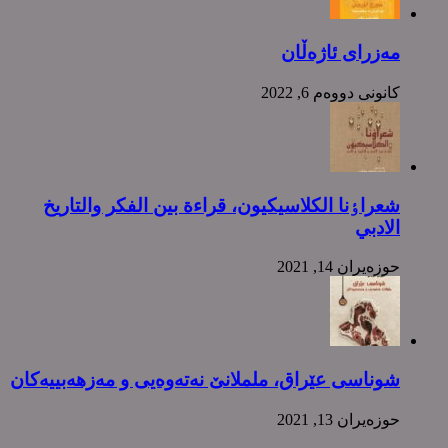
مەزرای ئاژەڵان
كانونی دووه‌م 6, 2022
شعراٶنا الکلاسیکیون، قراءة بین الفکر والتاریخ
الادبي
حوزه‌یران 14, 2021
شوناسی عێراق، ململانێ نەتەوەیی و مەزهەبییەکان
حوزه‌یران 13, 2021