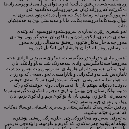
ڕەهەندییە هەیە. رەفیق دەڵێت؛ ئەو بەدوای وەڵامی ئەو پرسیارانەدا
دەگەڕێت کە ڕۆژانە ژیان بەرەوروومانی دەکاتەوە. ئەو
ئەزموونگەریی لە زماندا دەکات، هەوڵ دەدات پێوەندیی نوێ لە
نێوان وشەکاندا دروست بکات، مانا و مەبەستی نوێ بە هەندێکیان
بدات.
ئەو شیعری زۆری لەبارەی سرووشتەوە نووسیوە، کە وێنەی
بەهێزی شیعری- لێکچوواندن و مێتافۆریان بەخۆ گرتوون. وشەی
هەور چەند جار بەکار هاتووە. ڕەفیق بەمنداڵی زۆر بە هەور
سەرسام بووە و لە کۆڵان چاوشارکێی لەگەڵ کردووە.
“هەور مانای جۆراوجۆر دەگەیەنێت، دەکرێ سیمبۆلی ئازادی بێت،
هەروەها سەقامگیریش. واتای سەفەرێک بێت بەناو وڵاتێک، یان
ناوچەیەکی بێسنووردا، یان هاوواتای نەسرەوتن بێت. هەور دەشێت
ئاماژەش بێت بەو نیگەرانی و نائارامییەی ئەو دەمەی کە وەرزی
سەهۆڵبەندانم دەنووسی، چونکە نەمدەزانی (ئەو کەسەی خۆشم
دەوێت) دەتوانم بیهێنم یان نا! نەمدەزانی دوای خوێندنەکەم (کە
دەبوو بوڵگارستان جێ بهێڵم) بۆ کوێ دەچم و لەکوێ دەگیرسێمەوە!
نەمدەزانی ئاخۆ ژن بهێنم، یان نا، بۆ کوێ بچم و لەکوێ بژیم، یان
ڕێک و ڕەوان چیم بەسەر دێت.”
ڕەفیق جگەرەیەک دادەگیرسێنێ و سەیری ئاسمانی ئوپسالا دەکات،
کە ئەمڕۆ خۆڵەمێشییە.
لە تەوقی سەرەوە هەتا نووکی پێی، جلوبەرگی ڕەشی پۆشێوە،
بێجگە لە پێلاوە چەرمەکەی، کە گەرم و قاوەییە. وا پێدەچی نەرمیی
پێڵاوەکان، هەنگاوەکانی وەکو هەنگاوی هیندییە سوورەکان سووکەڵە