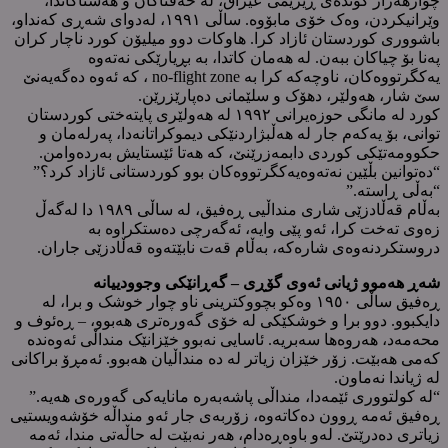
چوارهەزار گوندەی ڕێژێمی عێراق، لە حەفتاکان و هەشتاکاندا،
وێرانیکردن، وەک خۆی مابۆوە. ساڵی ١٩٩١، لەدوای شەڕی کەنداو،
باشووری کوردستان ئازاد کرا. هاوکات دوو میلیۆن کورد ناچار کران
پەنا بۆ چیاکان ببەن. لە هەمان کاتدا، بە بڕیارێکی نەتەوە
یەکگرتووەکان، ناوچەکە کرا بە no-flight zone ، کە ئەوە دەگەیەنێ
سێ شار، هەولێر، دهۆک و سلێمانی دەپارێزرێن.
کورد لە مانگی حوزەیرانی ١٩٩٢ لە هەولێری پایتەختی کوردستان
توانی، بۆ یەکەم جار لە هەڵبژاردنێکی دیموکراتانەدا، پەرلەمان و
حکوومەتێکی کوردی دابمەزرێنێ، کە هەتا ئێستایش بەردەوامن.
“دەتوانین بڵێین نەتەوەیەکگرتووەکان بوو کوردستانی ئازاد کرد؟”
“بەڵی ڕاستە.”
بەڵام قەڵادزێی شاری منداڵیی ڕەفیق، لە ساڵی ١٩٨٩ دا لەگەڵ
زەوی تەخت کرا، ئەو پێی وایە، ئەگەرچی دەستکراوە بە
دروستکردنەوەی شارەکە، بەڵام قەت نابێتەوە قەڵادزێی جاران.
شەڕ هەموو ژیانی ئەوی گۆڕی – گەڕانێکی وجوودییانە
ڕەفیق ساڵی ١٩٥٠ وەکو بچووکترینی ناو چوار خوشک و برا، لە
دایکبوو. دوو برا و خوشکێکی لە خۆی گەورەتری هەبوو، – ڕەئوف و
محەمەد، هەروەها سەبریە. ئاسایی نەبوو خێزانێک منداڵی ئەوەندە
کەمی هەبێت. زۆر خێزان زیاتر لە دە منداڵیان هەبوو. ئەمڕۆ براکانی
لە ژیاندا نەماون.
“لە کولتووری ئێمەدا، منداڵی پاشەبەرە مانایەکی گەورەی هەیە.”
ڕەفیق ئەمە ڕوون دەکاتەوە، زۆربەی جار ئەو منداڵە خۆشەویستیی
زیاتری دەدرێتێ. لەو باوەڕەدام، هەر نەبێت لە حاڵەتی مندا، ئەمە