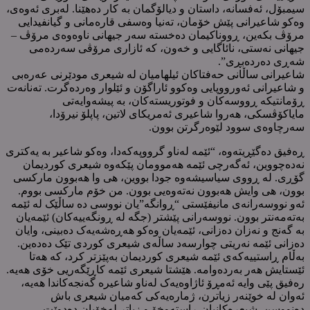
سیمبۆل، ئەفسانە، داستان و دیالۆگمان بە کار دەهێنا. لەبری ئەوەی،
وەکو شاعیرانی پێش خۆمان، تەنیا وەسفی قارەمانی و گیانفیدایی
مرۆڤ بکەین، ڕووناکیمان دەخستە سەر جیهانی ناوەوەی مرۆڤ –
جیهانی نەستی، نائاگایی و خەون، کە ئازاری مرۆڤی سەردەمی
شەڕی دەردەبڕی”.
شاعیرانی ساڵانی حەفتاکان ئیلهامیان لە شیعری مودێرنی عەرەبی
و شاعیرانی ئەورووپایی وەکوو ئاراگۆن و ئێلوار وەردەگرت. تەنانەت
ڕۆمانتیکە ڕووسەکان و فوتوریستەکان، بە پیشەوایەتی
مایاکۆڤسکی، هەروا شاعیری ئەمریکای لاتین، پاپلۆ نیرۆدا،
سەرچاوەی سوود لێوەرگرتن بوون.
ڕەفیق دەگێڕیتەوە، “ئێمە لەناو گرووپەکەدا، وەکو شاعیر بە یەکتری
نەدەچووین، ئەگەرچی ئێمە هەموومان پێکەوە شیعری کوردیمان
گۆڕی. لە ڕووی سیاسیشەوە جودا بووین، هی وا هەبوون مارکسی
بوون، هی وایش هەبوون نەتەوەیی بوون. من خۆم مارکسی بووم.
ئەو نووسەرانەی مانیفێستی “ڕوانگە”یان نووسی دە ساڵێک لە ئێمە
بەتەمەنتر بوون. نووسەرانی پێشتر (جگە لە ڕونگەییەکان) ئێمەیان
بە گەنج و نەزان دەزانی، ئێمەیان وەکو هەڕەشەیەک دەبینی، وایان
دەزانی ئێمە نەریتی چوارسەد ساڵەی شیعری کوردی تێک دەدەین.
بەڵام ڕاستییەکەی ئێمە شیعری کوردیمان بەپێزتر کرد، کە هەتا
ئێستایش هەر بەردەوامە. هێشتا شیعری ئێمە کاڕێگەریی خۆی هەیە.
رەفیق پێی وایە ئەمڕۆ ئاژاوەیەک لەناو شاعیرە گەنجەکاندا هەیە،
ئەوان لە خوێنەر زیاترن، ژمارەیەکی کەمیان شیعری باش
دەنووسن. شیعرەکانیان ڕاستەوخۆ و زیاتر لەخۆیان دەدوێت،