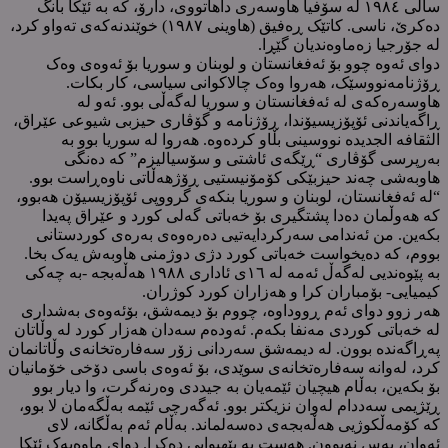
ساڵی ١٩٨٤ لە سۆفیا هاوسەری داهاتووی، دارۆ، کە بە ئێکا بانگ
دەکرێ، ناسی. کاتێک ڕەفیق (هاوینی ١٩٨٧) خوێندنەکەی تەواو کرد،
لە جۆرجیا زەماوەندیان گێڕا.
دوای ئەوە چوو بۆ ئەفغانستان و لوبنان و سوریا بۆ ئەوەی وەک
ڕۆژنامەنووسێک، هەروا وەک چالاکوانی سیاسی، کار بکات.
هاوسەرەکەی لە ئەفغانستان و سوریا لەگەڵی بوو. ئەو لە
ڕاگەیاندنی ئۆپۆزیسیۆندا، ڕۆژنامە و گۆڤاری حیزبی شیوعی عێراق،
الثقافە الجدیدە نووسینی بڵاو کردەوە. هەروا لە سوریا بوو بە
بەرپرسی گۆڤاری “ڕێگەی ئاشتی و سۆسیالیزم” کە دەنگی
هاوبەشی چەند حیزبێکی کۆمۆنیستیی ڕۆژهەڵاتی ناوەڕاست بوو.
“لە ئەفغانستان، لوبنان و سوریا بنکەی گرووپی ئۆپۆزیسیۆن هەبوو،
کە هەوڵمان دەدا پشتگیری بۆ خەباتی گەلی کورد و عێراق پەیدا
بکەین. من ئەندامی سەرکردایەتیی دەرەوەی بەرەی کوردستانی
بووم، کە دەیخواست خەباتی کورد دژی دوژمنی هاوبەش یەک بخا.
بە پێوەندیی لەگەڵ ئەمە لە ١٦ی ئاداری ١٩٨٨ هەڵەبجە -بە چەکی
کیمیایی- بۆمباران کرا و هەزاران کورد کوژران.
هەر زوو دوای ئەم ڕووداوە، چووم بۆ دیمەشق، بۆئەوەی بەشداری
لە خەباتی کوردی مەنفا بکەم. ئەودەم سەدان هەزار کورد لە وڵاتان
پەڕاگەندە بوون. لە دیمەشق سەردانی زۆر سەفارەتخانەی وڵاتانمان
کرد، لەوانە سەفارەتخانەی سوێدی، بۆ ئەوەی باسی دۆخی خۆمانیان
بۆ بکەین، بەڵام هیچیان ئێمەیان بە جیددی وەرنەگرت، وا دیار بوو
ڕێژیمی سەددام لەوان نزیکتر بوو. ئەگەرچی ئێمە بەڵگەمان لا بوو،
کە کۆمەڵکوژیی هەڵەبجەی دەسەلماند. بەڵام ئەم بەڵگانە، لای
ئەوان، بەس نەبوون. هەست بە بێهیوایی دەکرا. دوای ماوەیەک ئێکا