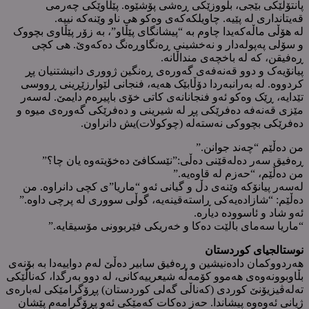
پانتۆڵێکی بێجی، بلووزێکی ڕەشی پۆشێوە. پێڵاوێکی چەرمی
قەیتانداری لە پێیە. چاویلکەکەی وەکو هی ناو وێنەکە نییە.
لە هۆڵی ماڵەکەیدا چاوم بە “پیشانگای پێڵاو”، بە زۆر پێڵاوی بچووک
و سۆلی پەپولەدار و نەخشینی ڕەنگاوڕەنگ دەکەوێ. هی کچی
ڕەفیقن، کە لە باخچەی منداڵانە.
پیانۆیەک و دوو قەنەفەی گەورەی ڕەنگین ژووری دانیشتنیان پڕ
کردووە. لە بەرانبەردا دۆڵابێک هەیە، فنجانی لێوارزێڕینی ڕووسی
تێدایە، ڕێک وەکو ئەو فنجانانەی کاتی خۆی باپیرەم دایمێ. لەسەر
مێزی قەنەفە دەفرێکی پڕ لە شیرینی و دەفرێکی گەورەی میوە و
دەفرێکی بچووکی نەستەلە (چوکولات)یش دانراون.
من دەڵێم “چەند جوانن.”
ڕەفیق سەر دەلەقێنی دەڵی:”نێسکافێ دەخۆیتەوە یان چا؟”
من دەڵێم، “حەزم لە قاوەیە.”
لەسەر پیانۆکە وێنەی دڵ و گیانی ئەو “ماریا”ی کچی دانراوە. من
دەڵێم: “شازادەیەکی ڕاستەقینەیە، گوڵی سووری لە پرچی داوە.”
ئەو شاد و ئاسوودە دیارە.
“ماریا سەمای بالێت دەکا و خەریکی فێربوونی مۆسیقایە.”
نوستالجیای کوردستان
هەردووکمان دادەنیشین و ڕەفیق سابیر دەڵێ لەم دواییەدا بە بۆنەی
بڵاوبوونەوەی هەموو کۆمەڵە شیعرییەکانی، لە دوو بەرگدا، کەناڵێکی
تەلەڤیزیۆنێ کوردی (کەناڵی گەلی کوردستان) پڕۆگرامێکی لەبارەی
ژیانی ئەوەوە پیشاندا. حەز دەکات کەمێکی ئەو پڕۆگرامەم پێشان