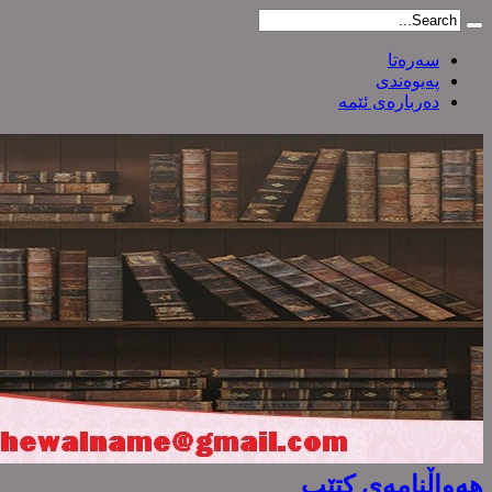
سەرەتا
پەیوەندی
دەربارەی ئێمە
هەواڵنامەی کتێب