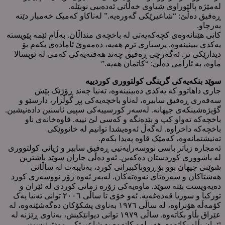
لەمێژە پالێوراوی شیاوی خەڵاتی ئەدەبیی نوبێلە.
ڕەفیق دەڵێ: “شاعیرێکی گەورەیە.” لەناکاو کەمیک خەمبار دێتە
بەرچاو.
کاتی هێنانەوەی کچەکەیەتی لە باخچەی منداڵان. بەڵام ئێمە پێویستە
یەکدی ببینینەوە. پرسیاری ترم هەیە، دەمەوێ ئامادەی بکەم بۆ
دیدارێکی تر. ئەگەرچی ڕەفیق چەند هەفتەیەکی کەمی لە ئوپسالا
ماوە، بە ئارامی دەڵێ: “کاتمان هەیە.”
سوێد بنکەیەکی گرینگی کولتووری کوردییە
جاری داهاتوو کە یەکدی دەبینینەوە، تەنیا چەند ڕۆژێک پێش
سەفەری ڕەفیق سابیرە، لەناو باخچەیەکی پڕ گوڵزار، دارسێو و
گۆیژەشینکەی جیهانە. لەسەر کورسییەکی سپیی ئاسنین دادەنیشین.
باخچەکە تەواو کپ و بێدەنگە و کەسی لێ نییە. قاوەخانەی ناو
باخچەکە داخراوە. لەگەڵ ئەوەیشدا توانیم لە خانووێکی
تەنیشتمانەوە، کەمێک قاوە پەیدا بکەم.
ئەمجارە زیاتر باسی نووسەرایەتیی ڕەفیق سابیر و ژیانی کولتووری
لە باشووری کوردستان دەکەین. ئەو دەڵی جاران سوێد باشترین
شوێنی جیهان بوو بۆ ڕووناکبیرانی کورد، بەتایبەت لە ساڵانی
هەشتاکان و سەرەتای نەوەتەکان. لەبەر ئەوە زۆر نووسەری کورد
دەیەویست بێتە سوێد. ماوەیەکی زۆرە زمانی کوردی لە ئێران و
تورکیا و سوریا قەدەغەیە. ئەو خۆی تا ساڵی ٢٠٠٦ توانی تەنیا یەک
کۆمەڵە هۆنراوە، لە ساڵی ١٩٧٦ بەناوی پشکۆکان دەگەشێنەوە، لە
عێراق بڵاو بکاتەوە. ساڵی ١٩٧٩ توانی دیوانێکیش، بەناوی ڕێژنە لە
ئێران بڵاو بکاتەوە. هەر لەو کاتەوە بە شاعیرێکی مودێرنیست