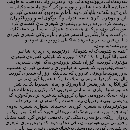
سەرهەڵدانی بزووتنەوەیەکی نوێ و بەرفراوانی ئەدەبی. لە هاوینی
هەمان ساڵدا، چەند شاعیر و نووسەرێکی گەنج مانیفێستێکیان بە
ناوی “ڕوانگە”وە بڵاو کردەوە. ئامانج ئەوە بوو کە ئەدەبی کوردی
تازە و مودێرن بکرێ. ئەمە لێدوان و گفتوگۆی لەناو ڕووناکبیران
دروست کرد، وردە وردە بزووتنەوەی شیعری نوێ گەشەی کرد.
نەوەیەکی نوێ، نزیکەی هەشت شاعیرێک، لە ساڵانی حەفتاکان،
دەرکەوت و کاڕێگەریی لەسەر فۆڕم و ناوەڕۆکی شیعری کوردی
دانا. ڕەفیق سابیر و فەرهاد شاکەلی دوو نوێنەی ئەو ئەو
بزووتنەوەیە بوون.
“ئێمە بە شێوەیەک لە شێوەکان درێژەپێدەری ڕێبازی شاعیر
عەبدوڵڵا گۆران ١٩٠٤-١٩٦٢ بووین، کە ناوێکی گەورەی شیعری
مۆدێرنی کوردییە. گۆران پێشتر بزووتنەوەیەکی نوێی شیعریی
دەست پێکردبوو، کە پشتی بە کولتووری ڕەسەنی کوردی بەستبوو.
لەو ڕەوشەدا وەزنی عەروز، کە ساڵانێکی زۆر لە شیعری کوردیدا
زاڵ بوو، گۆردرا بە وەزنی سیلاب (بڕگە). هەروا گۆران توانی
گۆڕانکاریی بنەڕەتیش لەناوەرۆک و زمانی شیعردا بکات. پێش
هەموو شتێک وازی لە ستایلی شیعریی کلاسیکیی ڕۆژهەڵات هێنا.
دوای جەنگی دووەمی جیهان گرووپێک شاعیری تر دەرکەوتن، کە
ڕەوشی نوێی شیعرییان پێش خست و گەشەیان بە شیعر دا و
مودێرنیزمیان لە شیعری کوردیدا چەسپاند. شێوازی شیعری نەوەی
ئێمە جودا بوو، بە شێوەیەک لە شێوەکان جۆرە گوناهێک بوو. ڕێک و
ڕەوان ڕێگەی بۆ سەردەمێکی تری ئەدەبی خۆش کرد. ئێمە ستایل
و فۆڕمی نوێی هونەریمان تاقی دەکردەوە، کە بەرەورووی شیعری
نەریتییانەی کوردی دەوەستا. پەخشانەشیعر، وێنەی سوریالی،