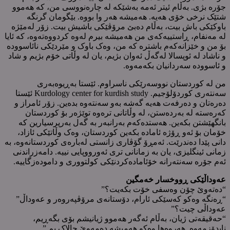
جۆرە بژی. بەڵام ئیتر ئەمە بەشێکە لە چارەنووسی من، کە هەموو
شتێک نرخی خۆی هەیە. هەمیشە هەر وا بووە. بێگومان گرنگە
باوکێکی باش بیت، بەڵام دەبێ مرۆڤێکی باشیش بیت. زۆر لەمێژە
لە مەنفام، ڕاستییەکەی من هەمیشە بیرم لەوە کردووەتەوە، کە ئایا
بۆ من و خێزانەکەم باشترە کە من، وەک باوک و مێردێکی نائاسوودە
و ناشاد لە ئوپسالا لەگەڵ ئەوان بژیم، یان لە وڵاتی خۆم بژیم و شاد
و ئاسوودە سەردانیان بکەمەوە.
من لە کوردستان نووسەرێکی ناسراوم. ئێستا بەڕیوەبەری
سەنتەری کوردۆلۆجیم. Kurdology center for kurdish study ئێستا
دەرەتان و دەرفەت هەیە گەشە بەو سەنتەوە بدەین. زۆر ئامراز و
کەرەستە لە بەردەستن، لە وڵاتانی ترەوە توێژەر بۆ کوردستان
بانگهێشتن بکەین. هەستدەکەم بەرانبەر بە گەل بەرپرسیارین کە
خۆمان بۆ ئەو ڕۆژە ئامادە بکەین کوردستان، وەک وڵاتێکی ئازاد،
دانی پێدا دەندرێت. ئەمڕۆ گۆڤاری زانستی لەبارەی کوردستانەوە، بە
زمانی ئینگلیزی، یان بە زمانانی تری ئەورووپایی نییە. دامەزراندنی
ئەم جۆرە سەنتەرانە خۆئامادەکردنێکی کولتووری و دامودەزگاییە.
عەوداڵێکی ڕووخسار خەمگین
“دەتەوێ چۆن وەسفی خۆت بکەیت؟”
“ڕەنگە وەکو کەسێکی ئارام، دۆستانەی مرۆڤپەروەر و عەوداڵ”
عەوداڵی چیت؟”
“حەقیقەتی ژیان، بەڵام ئەگەر هەموو ژیانیشم بۆی بگەڕیم،
نایدۆزمەوە. هەروەها وەکو هەمیشە دەمەوێ چالاک بم.”