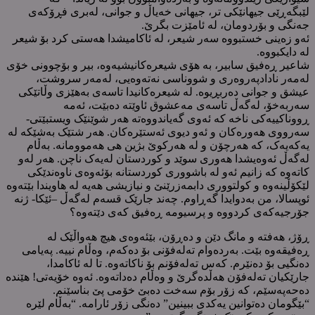
لێبگەڕێی جیهانێکی تر، جیهانی خەیاڵ و جوانی، لەبری فڕۆکەی
جەنگی و بۆردومان، لە ئامێزت بگرێ.
ئەو زەینی خستبووە سەر شیعر، لە ئاکامیشدا هەستی کرد بۆ شیعر
لە دایکبووە.
شاعیر ڕەفیق سابیر، بە هۆی شیعرەکانیشیەوە، بیر و بۆچوونی خۆی
لەمەر نادادپەروەری و شووناسی نەتەوەیی، لەمەر سروشت،
عیشق و جوانی دەربڕیوە. لە شیعرەکانیدا تاسەی بەهێزی وڵاتێکی
سەربەخۆ، لەگەڵ تاسەی مەعشوق ئاوێتە دەبێت، ئەمە
ڕووناکییەکی ناخە کە ئەوی گەیاندووەتە هەر شوێنێک ویستبێتی-
سەرووی هەورەکان و ئەو دیوی ئەستێرەکان. هەر شتێک بەشێکە لە
یەکەیەک، کە هەرچۆن و لە هەرکوێ بژین هی هەموومانە. بەڵام
لەگەڵ ئەوەیشدا هەوری سوێد و کوردستان لەیەک ناچن. هەر لەو
کاتەوە کە زانیم ئەو لە باشووری کوردستانە بۆئەوەی ناوەندێکی
لێکۆڵینەوە و کولتووری دابمەزرێنێ و نیازیشی هەیە لە هاویندا بێتەوە
ئوپسالا، من بەدوایدا گەڕاوم. چەند جارێک قسەم لەگەڵ –ئێکا- ژنە
جۆرجیەکەی کردووە و پرسیومە ڕەفیق کەی دێتەوە؟
ڕۆژ، هەفتە و مانگ دێن و دەڕۆن، بێئەوەی هیچ هەواڵێک لە
ڕەفیقەوە بێت. بەردەوام تەلەفۆنی بۆ دەکەم، وەڵام نییە. پەیامی
دەنگیی بۆ دەنێرم. کەس تەلەفۆنم بۆ ناکاتەوە. تا لە ئاکامدا،
جارێکیان تەلەفۆن هەڵدەگرێ و وەڵام دەداتەوە. ئەوە خۆیەتی! هێندە
دەحەپەسێم، کە زۆر بۆم سەخت دەبێ خۆمی پێ بناسێنم.
“بێگومان دەتوانین یەکدی ببینین” دەنگی زۆر ئارامە. “بەڵام لێرە