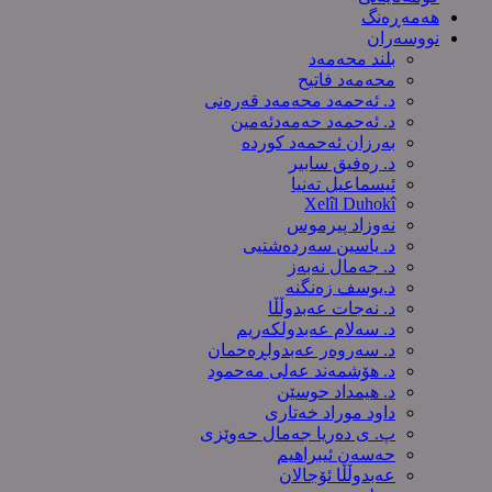
هەمەڕەنگ
نووسەران
بلند محەمەد
محەمەد فاتیح
د. ئەحمەد محەمەد قەرەنی
د. ئەحمەد حەمەدئەمین
بەرزان ئەحمەد کورده
د. رەفیق سابیر
ئیسماعیل تەنیا
Xelîl Duhokî
نەوزاد پیرموس
د. یاسین سەردەشتیی
د. جەمال نەبەز
د.یوسف زه‌نگنه‌
د. نەجات عەبدوڵڵا
د. سەلام عەبدولكەریم
د. سەروەر عەبدولڕەحمان
د. هۆشمەند عەلی مەحمود
د. هیمداد حوسێن
داود موراد خەتاری
پ. ی دەریا جەمال حەوێزی
حەسەن ئیبراهیم
عەبدوڵڵا ئۆجالان