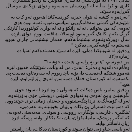
ساڵی ١٩٩٣ لە کوردستان لە شاری هەولێر، لە زانکۆ پێشنیاری
کاری بۆ کرا. بەڵام لە کوردستان نەمایەوە و دوای نزیکەی نیو ساڵ
گەڕایەوە سوێد.
“بەردەوام کێشە لە نێوان حیزبە کوردییەکاندا هەبوو، ئەو کات بە
شێوەیەکی گشتی سەقامگیریی سیاسی نەبوو. ئەمە بووە هۆی
ئەوەی کە من نەتوانم ، نە لە زانکۆ و نە لە بواری کولتووریدا کارێکی
گرنگ بکەم. کاتێک گەڕامەوە ئوپسالا، بێتاقەت بووم. دوای پازدە
ساڵ دوورکەوتنەوە، نیشتیمانەکەم، هەمان نیشتیمانی جاران نەبوو.
هەستم بە گۆشەگیریی دەکرد.”
ڕەفیق لە شوێنێکدا دەڵی، لێرە لە سوێد هەستدەکەم تەنیا دە
ژمارەم(٢).
من دەپرسم، “هەر بە ڕاستی هێندە ناخۆشە؟”
وەڵام دەداتەوە و دەڵی؛ “بەڵێ، من لە وڵات، شوێنێکم هەبوو، لێرە
هەموو شتێکم لەدەست دا، بۆیە ناچاربووم لە سەرەتاوە دەست پێ
بکەمەوە. لە کوردستان خەڵک دەمناسن. لەوێ ڕێزلێنراوم، لێرە
هیچ.”
ڕەفیق سابیر، باس دەکات کە هەوڵی داوە لێرە لە سوێد خۆی
بگونجێنێ و بێ ئەوەی بە تەواوی شوێنی دروستی خۆی بدۆزێتەوە.
ئەو لە کۆمەڵگەی تردا پێگەیشتووە و چەندان زمانی تری خوێندووە،
کە دەتوانێت قسەیان پێ بکات و پێیان بخوێنێتەوە: عەرەبی،
ئینگلیزی، فارسی، بولگاری، ڕووسی و سوێدی. مەبەستی ئەوەیە،
کە ئەگەر پزیشک، ماتماتیکزان، یان تەکنیککار بوایە، ڕەنگە لێرە
ژیان ئاسانتر بوایە.
ئەو باسی جیاوازیی نێوان سوێد و کوردستان دەکات، یان ڕاستتر