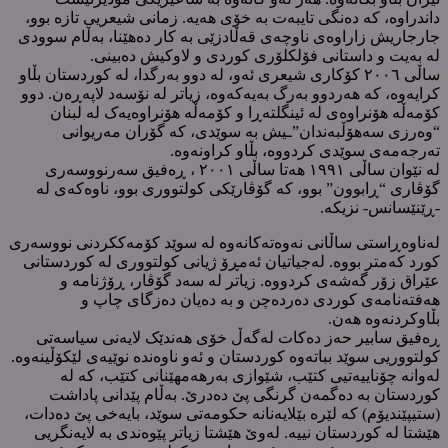
داندراوە، کە دەنگی تایبەت بە خۆی هەیە. زمانی شیعریی تازە بوو،
جارجاریش زاراوەی ناوچەی قەڵادزێی بە کار دەهێنا، بەڵام سوودی
لە بەیت و داستانی فۆلکلۆری کوردی و لاوکیش دەبینی.
ساڵی ٢٠٠٦ کۆکاری شیعری ئەو، لە دوو بەرگدا، لە کوردستان بڵاو
کرایەوە، کە هەردوو بەرگ بەیەکەوە، زیاتر لە نۆسەد لاپەڕەن. دوو
کۆمەڵە هۆنراوەی لە ئینگلتەڕا و کۆمەڵە هۆنراوەیەک لە لبنان
“وەرزی سەهۆڵبەندان”ـیش بە سوێدی، کە گۆران مەریوانی
تەرجەمەی سوێدی کردووە، بڵاو کراونەوە.
لە نێوان ساڵی ١٩٩١ هەتا ساڵی ٢٠٠١ ، ڕەفیق سەرنووسەری
گۆڤاری “ڕابوون” بوو، کە گۆڤارێکی کولتووری بوو، ناوەکەی لە
-ڕێنێسانس- نزیکە.
لەناوەڕاستی ساڵانی نەوەتەکانەوە لە سوێد کۆمەککردنی نووسەری
کورد کەمتر بووە. لەجیاتیان ئەمڕۆ ژیانی کولتووری لە کوردستانی
عێراق زۆر گەشەی کردووە. زیاتر لە سەد گۆڤار، ڕۆژنامە و
هەفتەنامەی کوردی دەردەچن و بە دەیان دەزگای چاپ و
بڵاوکردنەوە هەن.
ڕەفیق سابیر حەز دەکات لەگەڵ خۆی هەندێک لایەنی سیاسەتی
کولتووریی سوێد بباتەوە کوردستان و ئەو ناوەندە نوێیەی لێکۆڵینەوە.
لەوانە چۆناییەتیی کتێب، شێوازی بەرهەمهێنانی کتێب، کە لە
کوردستان بە دەگمەن گرنگی پێ دەدرێ. بەڵام پێدانی پاداشت
(ستیپێندیۆم) کە لێرە بێلایەنانە حکومەتی سوێد، بایەخی پێ دەدات،
هێشتا لە کوردستان نییە. لەوێ هێشتا زیاتر پێوەندی بە لایەنگریی