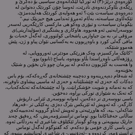
گۆرەوەی درێژ-(٣) لە تورکیا لێکدانەوەی سیاسیی بۆ دەکرێ و
ڕێگەی بڵاوکردنەوەی نادرێت، ئەوسا چۆن کوردێک دەتوانێ لە
دەرەوەی سیاسەت بێت؟ ئەو هەوایەی کوردێک هەڵیدەمژێ،
تێکەڵاوی سیاسەتە، بەڵام ئەمڕۆ ئەندامی هیچ حیزبێک نیم.”
بێگومان سیاسەت و تیۆری وەکو هی مارکسی کاڕێگەریی لەسەر
نووسەرایەتیی ئەو هەبووە. هاوکاری و پشتگیری (سۆلیداریتی)ی
مرۆڤی تر، بە بێ جیاوازیی پاشخانی کولتووری، لەگەڵ خەبات بۆ
مافی گەلی کورد و باوەڕبوون بە یەکسانیی نێوان پیاو و ژن، پێش
هەموو شتێکە،
“کاتێک مارکسیزم، وەک هزرێکی مودێرنی ئەورووپایی، لە
ڕۆژهەڵاتی ناوەڕاستدا بڵاو بووەوە، یاساخ (تابوو) بوو.”
وا هەست بە گێژبوون دەکەم. لە بیرمان چوو نان بخۆین و شتێک
بخۆینەوە.
لە شەقام دەپەڕینەوە و دەچینە چێشتخانەی گەڕەکەکە، بۆم باس
دەکات کە حەزی لە چێشتلێنانە و حەزی لە ماسیی پیشاوی ناوفڕنە،
کە بە تەماتە و شویت خۆشکرابێت. وا لە چێشتخانەکە تەنکەکەباب،
کە تەنک بە شێوازی تورکی بڕاوە، دەخۆین.
باسی نووسەری تر دەکەین، لەوانە نووسەری ئێرانی داریۆش
کارگەر، کە ئەویش لە ئێریکس بێرگ دەژی. یەکێکی تر –فەرهاد
شاکەلی- ـیە، کە هاوڕێیەتی و ئەویش لەناو گرووپە ئەدەبییەکەی
ساڵانی حەفتاکاندا بوو. توماس ترانسترۆمەریش، کە ڕەفیق چەند
جارێک بینیویەتی و وەکو گوننار ئێکێلۆف شاعیری لە بەردڵانی ئەوە.
من باسی کاری خۆمی بۆ دەکەم، کە گفتوگۆم لەگەڵ توماس
ترانسترۆمەر کردووە و –ئەدۆنیس- ی شاعیری لوبنانیشم بینیوە، کە