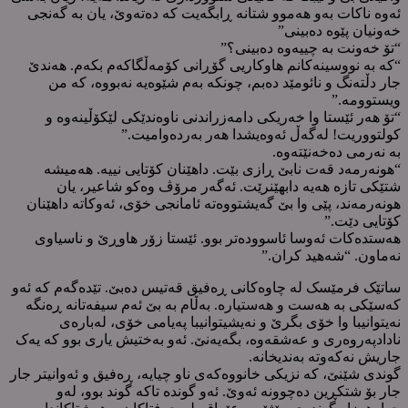
ئەوە ناکات بەو هەموو شتانە ڕابگەیت کە دەتەوێ، یان بە گەنجی
خەونیان پێوە دەبینی”
“تۆ خەونت بە چییەوە دەبینی؟”
“کە بە نووسینەکانم هاوکاریی گۆڕانی کۆمەڵگاکەم بکەم. هەندێ
جار دڵتەنگ و نائومێد دەبم، چونکە بەم شێوەیە نەبووە، کە من
ویستوومە.”
“تۆ هەر ئێستا وا خەریکی دامەزراندنی ناوەندێکی لێکۆڵینەوە و
کولتووریت! لەگەڵ ئەوەیشدا هەر بەردەوامیت.”
بە نەرمی دەخەنێتەوە.
“هونەرمەد قەت نابێ ڕازی بێت. داهێنان کۆتایی نییە. هەمیشە
شتێکی تازە هەیە دابهێنرێت. ئەگەر مرۆڤ وەکو شاعیر، یان
هونەرمەند، پێی وا بێ گەیشتووەتە ئامانجی خۆی، ئەوکاتە داهێنان
کۆتایی دێت.”
هەستدەکات ئەوسا ئاسوودەتر بوو. ئێستا زۆر هاوڕێ و ناسیاوی
نەماون. “شەهید کران.”
ساتێک فرمێسک لە چاوەکانی ڕەفیق قەتیس دەبێ. تێدەگەم کە ئەو
کەسێکی بە هەست و هەستیارە. بەڵام بە بێ ئەم سیفەتانە ڕەنگە
نەیتوانیبا وا خۆی بگرێ و نەیشیتوانیبا پەیامی خۆی، لەبارەی
نادادپەروەری و عەشقەوە، بگەیەنێ. ئەو بەختیش یاری بوو کە یەک
جاریش نەکەوتە بەندیخانە.
گوندی شێنێ، کە نزیکی خانووەکەی ناو چیایە، ڕەفیق و ئەوانیتر جار
جار بۆ شتکڕین دەچوونە ئەوێ. ئەو گوندە تاکە گوند بوو، لەو