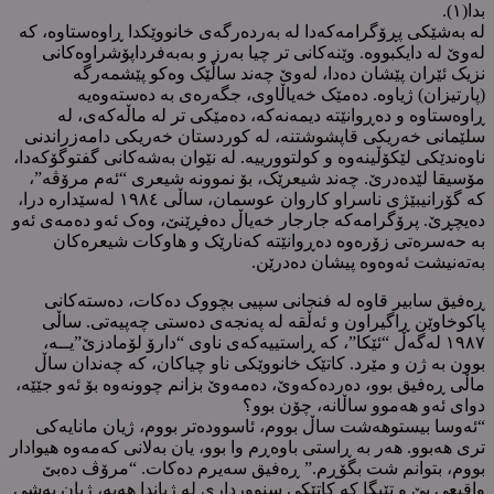
بدا(١).
لە بەشێکی پڕۆگرامەکەدا لە بەردەرگەی خانووێکدا ڕاوەستاوە، کە
لەوێ لە دایکبووە. وێنەکانی تر چیا بەرز و بەبەفرداپۆشراوەکانی
نزیک ئێران پێشان دەدا، لەوێ چەند ساڵێک وەکو پێشمەرگە
(پارتیزان) ژیاوە. دەمێک خەیاڵاوی، جگەرەی بە دەستەوەیە
ڕاوەستاوە و دەڕوانێتە دیمەنەکە، دەمێکی تر لە ماڵەکەی، لە
سلێمانی خەریکی قاپشوشتنە، لە کوردستان خەریکی دامەزراندنی
ناوەندێکی لێکۆڵینەوە و کولتوورییە. لە نێوان بەشەکانی گفتوگۆکەدا،
مۆسیقا لێدەدرێ. چەند شیعرێک، بۆ نموونە شیعری “ئەم مرۆڤە”،
کە گۆرانیبێژی ناسراو کاروان عوسمان، ساڵی ١٩٨٤ لەسێدارە درا،
دەیچڕێ. پرۆگرامەکە جارجار خەیاڵ دەفڕێنێ، وەک ئەو دەمەی ئەو
بە حەسرەتی زۆرەوە دەڕوانێتە کەنارێک و هاوکات شیعرەکان
بەتەنیشت ئەوەوە پیشان دەدرێن.
ڕەفیق سابیر قاوە لە فنجانی سپیی بچووک دەکات، دەستەکانی
پاکوخاوێن ڕاگیراون و ئەڵقە لە پەنجەی دەستی چەپیەتی. ساڵی
١٩٨٧ لەگەڵ “ئێکا”، کە ڕاستییەکەی ناوی “دارۆ لۆمادزێ”یــە،
بوون بە ژن و مێرد. کاتێک خانووێکی ناو چیاکان، کە چەندان ساڵ
ماڵی ڕەفیق بوو، دەردەکەوێ، دەمەوێ بزانم چوونەوە بۆ ئەو جێێە،
دوای ئەو هەموو ساڵانە، چۆن بوو؟
“ئەوسا بیستوهەشت ساڵ بووم، ئاسوودەتر بووم، ژیان مانایەکی
تری هەبوو. هەر بە ڕاستی باوەڕم وا بوو، یان بەلانی کەمەوە هیوادار
بووم، بتوانم شت بگۆڕم.” ڕەفیق سەیرم دەکات. “مرۆڤ دەبێ
واقیعی بێ و تێبگا کە کاتێکی سنوورداری لە ژیاندا هەیە، ژیان بەشی