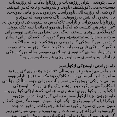
باسی پێوەندیی نێوان ڕۆژهەڵات و ڕۆژئاوا دەکات. لە ڕۆژهەڵات
دەستەجەمعی (کۆلێکتیڤ) ناوەند و بنەڕەتییە و تاکەکەس(ئیندیڤید)
لاوەکییە. لە ڕۆژهەڵاتی ناوەڕاست بەرژەوەندی و مافی دەوڵەت،
یان نەتەوە، لە پێش بەرژەوەندیی تاکەکەسەوەیە، لە سوێد و
ڕۆژئاوادا دیموکراتی و ئازادیی تاکەکەس بە شێوەیەکی تەواو جودایە.
“من خۆم هیچ کێشەیەکم لەگەڵ هەموو ئەمانەدا نییە. تێکەڵبوونی
کۆمەڵگەی سوێدی سەختە. ئەگەرچی ئەندامی یەکێتیی نووسەرانی
سوێدم چەندان (ستیپێندیۆم)م وەرگرتووە، کە کەمێک ژیانی ئاسانتر
کردووە. من کەسێکی گەردوونیم، مرۆڤێکم حەزم لە چالاکییە.
ئەگەر کەسێکی ئاینی بوومایە، خۆگونجاندنەکە زۆر سەختتر دەبوو.
ئەودەم وابەستەی کولتووری ئیسلامی دەبووم. بەڵام من کەسێکی
ئیماندار نیم و ئەوەی من باوەڕم پێی هەیە، دادپەروەرییە.”
دامەزراندنی ناوەندێکی لێکۆڵینەوە
ئەو ماوەیەی لە هەولێر بوو (ساڵی ١٩٩٣) شوێنەواری لای ڕەفیق
سابیر دانا، بەڵام ساڵی ٢٠٠٥ کاتێک دۆخەکە لە عێراق ئارام بۆوە،
ویستی جارێکی تریش بگەڕیتەوە وڵات و بزانێ چۆنە. ساڵێک مۆڵەتی
لە کارەکەی وەرگرت و بە پێشنیازێک ڕازی بوو، کە ناوەندێکی
لێکۆڵینەوە و کولتووری لە شاری سلێمانی، کە شارێکی کولتوورییە،
دابمەزرێنێ، تێیدا لێکۆڵینەوە لە زمانی کوردی، ئەدەب، مێژوو،
جوگرافیا و کولتوور بکرێ. بێگومان ئەمەیش ئەوە دەگەیەنێ، کە ئەو
دەبێ لە نێوان سوێد و کوردستاندا هاتوچۆ بکات. ڕەفیق دەڵێت:
“لێرەوە بە فڕۆکە چوار سەعات و نیو دوورە و بلیتی تەیارەش زۆر
گرانە. هەموو کەسێک دەزانێ کە ئاسان نییە مرۆڤ تا سەر بەم