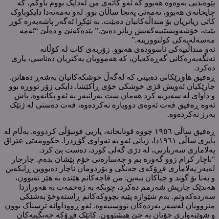
پێوەندیی بەوەوە هەبوو کە ئەو کاتەی من لەدایک بووم باوکم، کە
چایخانەی هەبوو، تەمەنی پەنجا ساڵان بوو. لەو تەمەنەدا دایکوباوک
کاتی زیاتریان بۆ منداڵەکانیان دەبێت. بە تێکڕا ئەگەر پاشەبەرە کوڕ
بێت، خۆشەویستییەکەیش زیاتر دەبێ.” پێدەکەنێ و دەڵێ “ئەمە
مەسەلەیەکی کولتوورییە.”
ئەو منداڵییەکی ئاسوودەی هەبوو. زۆربەی کات لە کۆڵانە
تەنگەبەرەکانی گەڕەکەیان، کە هەموویان یەکتریان دەناسی، یاری
دەکرد.
ڕەفیق هاوڕێکانی دەبینی کە لەگەڵ خوشکەکانیان بەشەڕ دەهاتن.
جارێکیان ئەویش قژی خوشکی خۆی ڕاکێشا. دایکی زۆر تووڕە بوو
و داوای لە سەبریە کرد هەمان شت بەرانبەر بە ئەو بکاتەوە. پاش
ئەوە ڕەفیق قەت ئەوەی دووبارە نەکردەوە، قەت دەستی لە ژنێک
بەرز نەکردەوە.
ڕەفیق ساڵی ١٩٥٦ چووە قوتابخانە، یاریی فوتبۆڵی کردووە. بەڵام لە
پایزی ساڵی ١٩٦١دا، ژیانی ئەو بە تەواوی گۆڕدرا. حکوومەتی عێراق
پەلاماری سەربازیی، لە دژی گەلی کورد، دەست پێ کرد.
“ناچار کرام زوو گەورە بم و جەسارەتی خۆم پێشان بدەم. جارجار
لەبەر پەلاماری فڕۆکەی جەنگی و بۆردومان ناچار دەبووین ڕابکەین
و پەنا بۆ گوند و چیاکان ببەین. من قاچەکانم هێندە بە هێز نەبوون،
هەندێک جاریش شەرمم دەکرد، چونکە بە زەحمەت بە هەورازدا
سەردەکەوتم. بەم شێوازە پێیە بچووکەکانم ڕاستەوخۆ بەشێکی
مێژوویان لەسەر بەردەکان نووسییەوە. ئەو ڕووداوانە ترسناک بوون
و شوێنەواری خۆیان بە جێ هیشتوون. کاتێک فڕۆکە جەنگییەکان