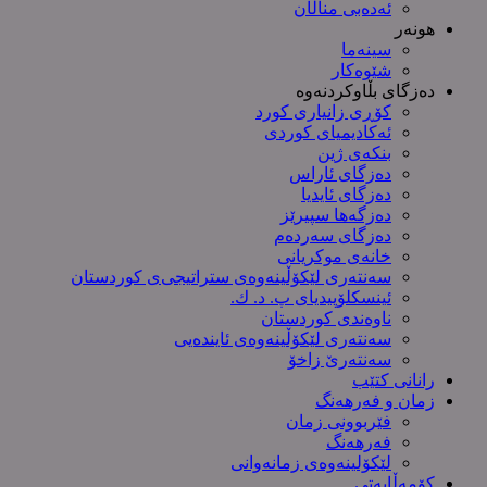
ئەدەبی مناڵان
هونەر
سینەما
شێوەکار
دەزگای بڵاوکردنەوە
کۆڕی زانیاری کورد
ئەکادیمیای کوردی
بنکەی ژین
دەزگای ئاراس
دەزگای ئایدیا
دەزگەها سپیرێز
دەزگای سەردەم
خانەی موکریانی
سەنتەری لێكۆڵینەوەی ستراتیجی‌ی كوردستان
ئینسکلۆپیدیای پ. د. ك.
ناوەندی کوردستان
سەنتەری لێکۆڵینەوەى ئایندەیی
سەنتەرێ زاخۆ
رانانی کتێب
زمان و فەرهەنگ
فێربوونی زمان
فەرهەنگ
لێکۆلینەوەی زمانەوانی
کۆمەڵایەتی