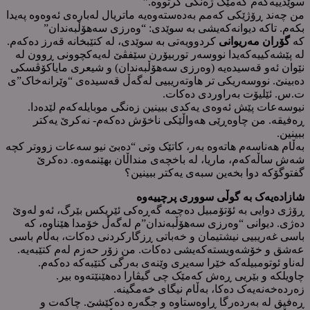
سوێدییەکەم کەمێک ژەنگی گرتووە.”
من چەند ڕۆژێکی کەمم بەدەستەوەیە ماتریال لەبارەی ئەوەوە پەیدا
بکەم. تاکە دیوانەکەیشی بە سوێدی: “وەرزی سەهۆڵبەندان”
کە
گۆران مەریوانی
کردوویەتی بە سوێدی، لە کتێبخانە قەرز دەکەم.
لە پێشەکییەکەیدا نووسەر توربیۆرن سێفڤێ لەیەکچوونی ڕوون لە
نێوان ئەو قەسیدەیە (وەرزی سەهۆڵبەندان) و شیعری مایاکۆڤسکی
دەبینێ. نووسەریکی تر هاوتەریبیی لەگەڵ قەسیدەی “وێرانەخاک”ی
ت.س. ئێلیۆت بەراوردی دەکات.
نیوسەعات پێش ئەوەی یەکدی ببینین زەنگی موبایلەکەم لێدەدا.
ڕەفیقە. من چاوەڕێی هەواڵێکی ناخۆش دەکەم- نەکرێ یەکتر
ببینین.
بەڵام هەناسەم هاتەوە بەر، کاتێک وتی “دەبێ نیو سەعات زووتر کچە
شەش ساڵەکەم، ماریا، لە باخچەی منداڵان بهێنمەوە. دەکرێ
گفتوگۆکە دوا بخەین سبەی یەکتر ببینین؟
شازادەیەک بە گوڵی سووری پرچییەوە
ڕۆژی دوایی بە ئۆتۆمبیل دەچمە گەڕەکی ئێریکس بێرگ، ئەو لەوێ
دەژی. دیوانی “وەرزی سەهۆڵبەندان”م لەگەڵ خۆمدا هێناوە، کە
باسی غەریبیی نیشتیمان و خەباتی ڕزگارکردنی دەکات، بەڵام باسی
عەشق و خۆشەویستەکەیشی دەکات. من زۆر حەزم لەم کتێبەیە.
لەناو ئوتومبیلەکە خێرا سەیری وێنەی بەرگی کتێبەکە دەکەم.
چاویلکە و بێریی ڕەش کەمێک چی گیڤارا دەهێنێتەوە بیر.
زەردەخەنەیەک دەکا، بەڵام نیگای خەمگینە.
ڕەفیق لە بەردەرگا ڕاوەستاوە و جگەرە دەکێشێ. چاکەت و