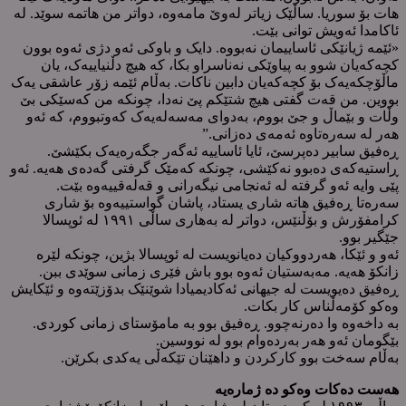
هات بۆ سوریا. ساڵێک زیاتر لەوێ مامەوە، دواتر من هاتمە سوێد. لە
ئاکامدا ئەویش توانی بێت.
«ئێمە ژیانێکی ئاساییمان نەبووە. دایک و باوکی ئەو دژی ئەوە بوون
کچەکەیان شوو بە پیاوێکی نەناسراو بکا، کە هیچ دڵنیاییەک، یان
ماڵۆچکەیەک بۆ کچەکەیان دابین ناکات. بەڵام ئێمە زۆر عاشقی یەک
بووین. من قەت گفتی هیچ شتێکم پێ نەدا، چونکە من کەسێکی بێ
وڵات و بێماڵ و جێ بووم، بەدوای مەسەلەیەک کەوتبووم، کە ئەو
هەر لە سەرەتاوە ئەمەی دەزانی.”
ڕەفیق سابیر دەپرسێ، ئایا ئاساییە ئەگەر جگەرەیەک بکێشێ.
ڕاستیەکەی دەبوو نەکێشی، چونکە کەمێک گرفتی گەدەی هەیە. ئەو
پێی وایە ئەو گرفتە لە ئەنجامی نیگەرانی و قەلەقییەوە بێت.
سەرەتا ڕەفیق هاتە شاری یستاد، پاشان گواستییەوە بۆ شاری
کرامفۆرش و بۆڵنێس، دواتر لە بەهاری ساڵی ١٩٩١ لە ئوپسالا
جێگیر بوو.
ئەو و ئێکا، هەردووکیان دەیانویست لە ئوپسالا بژین، چونکە لێرە
زانکۆ هەیە. مەبەستیان ئەوە بوو باش فێری زمانی سوێدی ببن.
ڕەفیق دەیویست لە جیهانی ئەکادیمیادا شوێنێک بدۆزێتەوە و ئێکایش
وەکو کۆمەڵناس کار بکات.
بە داخەوە وا دەرنەچوو. ڕەفیق بوو بە مامۆستای زمانی کوردی.
بێگومان ئەو هەر بەردەوام بوو لە نووسین.
بەڵام سەخت بوو کارکردن و داهێنان تێکەڵی یەکدی بکرێن.
هەست دەکات وەکو دە ژمارەیە