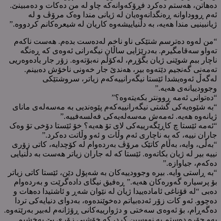
دەهاتن، هەستم دەکرد فڕۆکەوانەکە چاو لە من دەکات و دەمبینێ.
ئەم ڕووداوانە ڕەنگدانەوەیان لە ژیانی مندا وەک مرۆڤ و لە
ژیانبینیی مندا هەیە، بە دڵنیاییشەوە کاریان لە شیعرەکانم کردووە.”
“من لەوە دەترسم شتێکی ناو ناخم لەدەست بدەم. هەست ناکەم
تەواو سەقامگیرم. بەدرێژایی ساڵان نیگەرانی ئەوەی کە ڕەنگە
ناچار ببم شوێنی ژیان بگۆڕم، لەکۆڵم نەبۆتەوە. زۆر جار یادەوەریی
تەمەنی گەنجیم دێتەوە بیر، هەندێ جار خەونی ناخۆش دەبینم.
لەگەڵ ئەوەیشدا ئێستا نیگەرانییەکەم زیاتر، سروشتێکی
وجوودییانەی هەیە.”
“دەتوانی ئەمە ڕوونتر بکەیتەوە؟”
“بە شێوەیەکی گشتی نیگەرانییەکەم پێوەندیی بە مەسەلەی مانای
ژیانەوە هەیە. ئەمەش مەسەلەیەکی فەلسەفییە.”
“ئەمە ئێستا چ کاڕێگەرییەکی لای تۆ هەیە؟ خۆ ئێستا دۆخی تۆ وەک
جاران نییە، کە بە ناچاری ئەم وڵات و ئەو وڵاتت دەکرد.”
“بەڵی، وایە، بەڵام کاتێک مرۆڤ بەردەوام لە کۆچدایە، کاتی زۆری
نییە بیر لە ژیان بکاتەوە. ئێستا کە لە جاران زیاتر هەست بە دڵنیایی
دەکەم، جیاوازە.”
“بە ڕاستی وایە. بیرە وجوودییەکان بە شەپۆل دێن، ئێستا کاتی زیاتر
بۆ پرسیارە گەورەکان هەیە.” ڕەفیق نیگای دادەگرێت و بەردەوام
دەبی “لە قۆناغی ئامادەییدا ژیان لە نێوان شەڕ و ئاشتیدا دەهات و
دەچوو. ئەو کات زۆر ئەدەبیاتم دەخوێندەوە، بەدوای دنیایەکی تردا
دەگەڕام، بۆ ئەوەی سەختی و دژوارییەکانی ڕۆژانەم لەبیر بەرێتەوە.
بەو جۆرە دەستم بە نووسین کرد، کە خۆشیی زۆری پێ بەخشیم.