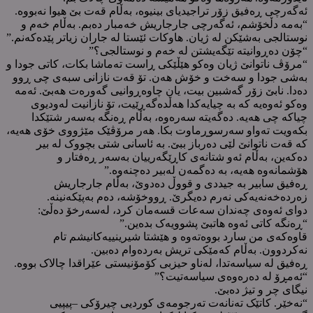
ئەگەرچی ڕەفیق زۆر تراجیدیای بینیوە، بەڵام قەت بێ هیوا نەبووە.
“بەمە دڵخۆشم، ئەگەرچی جارجاریش خەمبار دەبم. بەڵام خەم و
نوستالجی بەشێکن لە ژیان. هاوکات ئێستا لە جاران زیاتر پێدەکەنم.”
“چۆن دەڕوانیتە تێگەیشتن لە خەم و نوستالجی؟”
“مرۆڤ ناتوانێ ژیان وەکو هێڵێکی ڕاست تەماشا بکات، کاتی جودا و
بەشی جودا و سەخت و خۆش هەن. تۆ قەت نازانی سبەی چی ڕوو
دەدا. نابێ زۆر گەشبین بیت، یان چاوەڕوانیی گەورەت هەبێ. ئەمە
وەکو ئەوەیە کە بە چیایەکدا هەڵدەگەڕێیت، تۆ نازانیت لەودیوی
چیاکە چی هەیە. دەگەیتە سەرەوە، بەڵام ڕەنگە بەسەر شتێکدا
بکەویت تەواو سەرسوڕماوت بکا. هەر مرۆڤێک مێژووی خۆی هەیە،
کە قەت ناتوانێ لێی دەرباز ببێ. بە ئاسانی شتی بچووک لە بیر
دەکەین، بەڵام ئەو شتانەی کاڕێگەرییان بەسەر ڕەفتار و
هۆشمانەوە هەیە، بە دەگمەن لەبیر دەچنەوە.”
ڕەفیق سابیر بە جیددی و قووڵ دەدوێ، بەڵام جارجاریش
زەردەخەنەیەکی نەرم دەیگرێ. ڕووخۆشە، دەم بەپێکەنینە.
دوای ئەوەی چەندان سەعات قسەمان کرد، لەسەرخۆ دەڵێ:
“ڕەنگە کاتی ئەوە هاتبێ پشوویەک بدەین.”
قاوەکەی من سارد بووەتەوە و هێشتا شیرینییەکانیشم تام
نەکردوون. بەڵام کەمێکی تریش بەردەوام دەبین.
ڕەفیق لە سیاسەتدا، لەناو حیزبی کۆمۆنیستی عێراقدا چالاک بووە.
“ئەمڕۆ لە دەرەوەی سیاسەتیت؟”
نیگای چر و تیژ دەبێ.
“نەخێر. کاتێک تەنانەت تەرجومەی کوردیی چیرۆکی –پیپیی