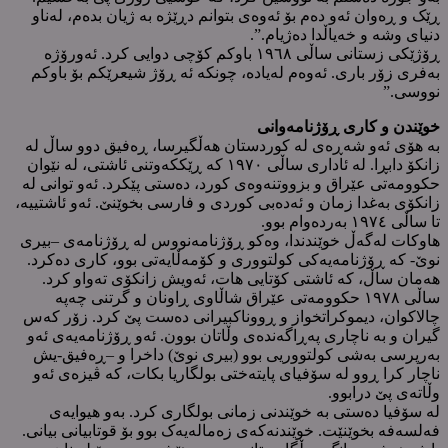
ڕێک و ڕەوان ئەو دەم بۆ ئەوەی بتوانم دڕێژە بە ژیان بدەم، لەناو
دنیای وشە و خەیاڵدا دەژیام.”.
ڕۆژێکی زستانی ساڵی ١٩٦٨ باوکم کۆچی دوایی کرد. ئەورۆژە
بەفری زۆر باری. ئەوەم لەیادە، چونکە ئە ڕۆژ شیعرێکم بۆ باوکم
نووسی.”
خوێندن و کاری ڕۆژنامەوانی
بە هۆی ئەو شەڕەی لە کوردستان هەڵگیرسا، ڕەفیق دوو ساڵ لە
زانکۆ دابڕا. لە ئاداری ساڵی ١٩٧٠ کە ڕێککەوتنی ئاشتی، لە نێوان
حکوومەتی عێراق و بزووتنەوەی کورد، دەستی پێکرد. ئەو توانی لە
زانکۆی بەغدا زمان و ئەدەبی کوردی و فارسی بخوێنێ. ئەو ئاشتییە،
تا ساڵی ١٩٧٤ بەردەوام بوو.
هاوکات لەگەڵ خوێندندا، وەکو ڕۆژنامەنووس لە ڕۆژنامەی –بیری
نوێ- کە ڕۆژنامەیەکی کولتووری و کۆمەڵایەتی بوو، کاری دەکرد.
هەمان ساڵ، کە ئاشتی کۆتایی هات، ئەویش زانکۆی تەواو کرد.
ساڵی ١٩٧٨ حکوومەتی عێراق شاڵاوی ڕاونان و گرتنی چەپە
چالاکوان، دیموکراتخواز و ڕووناکبیرانی دەست پێ کرد. زۆر کەس
گیران و بە ناچاری پەڕاگەندەی وڵاتان بوون. ئەو ڕۆژنامەیەی ئەو
بەرپرسی بەشی کولتووریی بوو (بیری نوێ) داخرا و –ڕەفیق-یش
ناچار کرا ڕوو لە سۆفیای پایتەختی بولگاریا بکات، کە ڤیزەی ئەو
وڵاتەی پێ درابوو.
لە سۆفیا دەستی بە خوێندنی زمانی بولگاری کرد. بەو هیوایەی
فەلسەفە بخوێنێت. خوێندنەکەی زەمالەیەک بوو بۆ قوتابیانی بیانی.