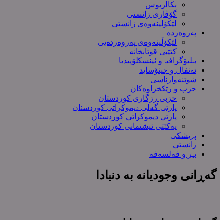
بکالریوس
گۆڤاری زانستی
لێکۆلینەوەی زانستی
پەروەردە
لێکۆڵینەوەی پەروەردەیی
کتێبی قوتابخانە
ببلیۆگرافیا و ئینسکلۆپیدیا
ئەنفال و جینۆساید
شوێنەوارناسی
حزب و رێکخراوەکان
حزبی رزگاری کوردستان
پارتی گەلی دیموکراتی کوردستان
پارتی دیموکراتی کوردستان
یەکێتی نیشتمانی کوردستان
پزیشکی
زانستی
بیر و فەلسەفە
گەڕانی وجودیانە بە دنیادا