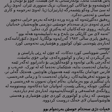
پاش هەشت مانگ، بوڵگارستانی بە جێ هێشت، چوو بۆ لوبنان و
لەوێیشەوە بۆ چیاکانی کوردستان، نزیک سنووری ئێران. لەوێ زیاتر
لە سێ ساڵ وەکو پێشمەرگە (پارتیزان) ژیا. لەوێ تەرجومە و کاری
سیاسی و ئەدەبی دەکرد.
ڕەفیق دەگێڕێتەوە کە وردە وردە دۆخەکە بەرەو خراپی دەچوو.
لەبری ئەوەی دژی سەددام حوسێنی دوژمنی هاوبەشیان خەباتیان
بکردایە، ڕووی چەکەکانیان لە یەکتری کرد، دەڵی:
“ئەمە لای من کارێکی بێ بایەخ و بە دڵنیاییشەوە هەڵە بوو.”
ڕەفیق پایزی ساڵی ١٩٨٢ گەڕایەوە بولگاریا. لەوێ دکتۆرانامەکەی
لەبارەی پێوەندیی نێوان کولتوور و هۆشیاریی نەتەوەیی کورد
نووسی.
“باسی شووناسی کورد دەکات، کە چۆن لە ڕێی پاراستن و
بەرگریکردن لە زمان و کولتوورەکەی، توانی خۆی بناسێت،
ئەگەرچی پلانی توانەوە و کۆمەڵکوژیی بۆ داندرابوو. ئەگەر ئێمە
زمانمان لەدەست بدایە، شتێکمان نەدەما کە لە تورک، عەرەب و
فارس جودامان بکاتەوە، ئێمە هەمووان هاودێنین. هەندێک گەلی تر،
بۆ نموونە ئەفریقاییەکان، زمانیان لەدەست دا و زمانی فەرەنسی،
یان ئینگلیزی بوو بەزمانیان. بەڵام ئەوان نەبوون بە فەڕەنسی و
ئینگلیز، چونکە ڕەنگی پێست، لەوانیان جیا دەکاتەوە. ویستوومە لە
ڕوانگەی فەلسەفی و کۆمەڵایەتییەوە، لەبارەی ئەم دیاردەیە،
بنووسم، کە زمان و کولتووری کوردی چۆن هۆشیاری و هەستی
هاوشوناسییان لای خەڵک دروست کردووە.
خەبات دژی سەددام حوسێن بەردەوام بوو