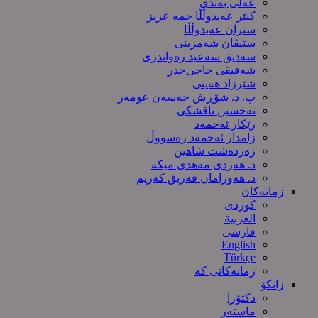
عەلی بەندی
کنێر عەبدوڵڵا حمە عزیز
ستران عەبدوڵڵا
ستیڤان شەمزینی
سەدیق سەعید رەواندزی
شه‌فیقی حاجی‌خدر
شێرزاد هەینی
پ. د. شۆڕش حەسەن عومەر
تەحسین ناڤشکی
رێکار ئەحمەد
زامدار ئەحمەد رەسووڵ
زه‌رده‌شت شاهین
د. هەردی مەهدی میکە
د. هەورامان فەریق كەریم
زمانەکان
کوردی
العربیة
فارسی
English
Türkçe
زمانەکانی کە
زانکۆ
دکتۆرا
ماستەر