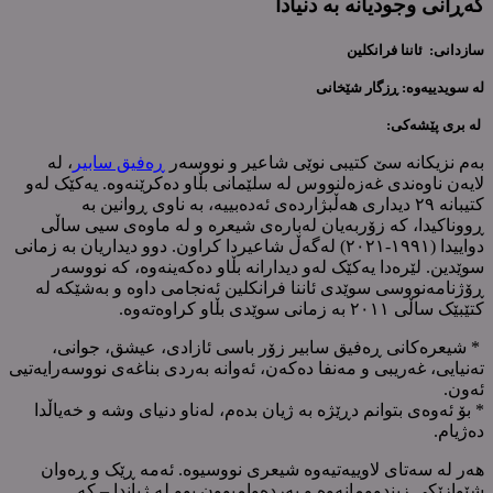
گەڕانی وجودیانە بە دنیادا
سازدانی: ئاننا فرانکلین
لە سویدییەوە: ڕزگار شێخانی
لە بری پێشەکی:
بەم نزیکانە سێ کتیبی نوێی شاعیر و نووسەر
ڕەفیق سابیر
، لە
لایەن ناوەندی غەزەلنووس لە سلێمانی بڵاو دەکرێنەوە. یەکێک لەو
کتیبانە ٢٩ دیداری هەڵبژاردەی ئەدەبییە، بە ناوی ڕوانین بە
ڕووناکیدا، کە زۆربەیان لەبارەی شیعرە و لە ماوەی سیی ساڵی
دواییدا (١٩٩١-٢٠٢١) لەگەڵ شاعیردا کراون. دوو دیداریان بە زمانی
سوێدین. لێرەدا یەکێک لەو دیدارانە بڵاو دەکەینەوە، کە نووسەر
ڕۆژنامەنووسی سوێدی ئاننا فرانکلین ئەنجامی داوە و بەشێکە لە
کتێبێک ساڵی ٢٠١١ بە زمانی سوێدی بڵاو کراوەتەوە.
* شیعرەکانی ڕەفیق سابیر زۆر باسی ئازادی، عیشق، جوانی،
تەنیایی، غەریبی و مەنفا دەکەن، ئەوانە بەردی بناغەی نووسەرایەتیی
ئەون.
* بۆ ئەوەی بتوانم دڕێژە بە ژیان بدەم، لەناو دنیای وشە و خەیاڵدا
دەژیام.
هەر لە سەتای لاوییەتیەوە شیعری نووسیوە. ئەمە ڕێک و ڕەوان
شێوازێکی زیندوومانەوە و بەردەوامبوون بوو لە ژیاندا – کە