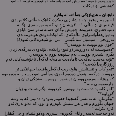
حیزبییەوە هەیە، ئەمەیش ئەو سیاسەتە کولتوورییە نییە، کە ئەو
کۆششی بۆ دەکات.
داهێنان – شێوازێکی هەڵاتنە لە واقیع
لە بیرمە ڕەفیق چەند شانازیی دەکرد، کاتێک خەڵاتی کلاس دێ
ڤیلدەر ی بۆ ساڵی ٢٠٠١ پێشان دام، کە بە نووسەری بێگانە
دەبەخشرێ، هەروەها چۆنیش نیگای خستە سەر سێ تابلۆی
بەدیوارهەڵواسراوی ماڵەکەی، کە لێکدانەوەی هونەرمەندی
نەرویجی – سیسێل ستانگێنس – ــن، بۆ شیعرەکانی ئەو.(٤)
“چۆن بوو بوویت بە نووسەر؟”
“دەمویست لە دەوروبەر (واقیع) ڕابکەم، بۆئەوەی بەرگەی ژیان
بگرم، شیعرم نووسی. بەم شێوەیە بووم بە نووسەر.”
“بۆیە هەست دەکەیت ئامادەیت مامەڵە لەگەڵ ناخۆشییەکانی ئەم
ڕۆژگارەدا بکەیت؟”
“ئەو کات و ئێستایش، هاوتەریب لەگەڵ واقیعدا جیهانێکی تر
دروست دەکەم، هەوڵ دەدەم لەوێ، وەڵامی ئەو پرسیارانە بدەمەوە
کە ڕۆژانە بەرەوڕوومان دەبنەوە. نووسین بەشێکی ژیان و
چارەنووسی منە.”
“لەو کاتەوە دەستت بە نووسین کردووە، تێگەیشتنت بۆ ژیان
گۆڕاوە؟”
“بێگومان. لە تەمەنی گەنجیدا خەونم بەوەوە دەبینی کە بە وشە
جیهان بگۆڕم و هەر بەڕاستیش باوەڕم وا بوو، کە دەتواندرێ ئەو
کارە بکرێت.”
ئەو جەخت لەسەر واتای گەورەی شەڕی وەکو ڤێتنام و چی گیڤارا،