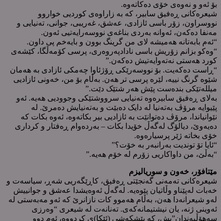
بۆ ئەو و نەوەی خۆی دەکاتەوە.
شیعرەکانی ڕەفیق سابیر، کە بە زاراوەی کوردیی خواروو
نووسراون، زۆر باسی ئازادی، عەشق، غەریبی، جوانی، تەنیایی و
مەنفا دەکەن، ئەوانە بەردی بناغەی نووسەرایەتیی ئەون.
“ئەم بابەتانە هەمیشە لای من گرینگ بوون و بایەخم پی داون.
“وەکو بزانم زۆریش باسی نادادپەروەری، پرسی کۆمەڵگا، کێشەی
کورد هەستی نەتەوایەتیش دەکەن.”
“ڕاست دەکەیت. بۆ نووسەرێکی ڕۆژئاوا چەمکی ئازادی بە هەمان
شێوە گرنگ نییە، لێرە پرسی تر هەن. بەڵام بۆ من، خەونی ئازادیی
میللەتێکی بندەست پێش هەر شتێک دێت.”
بەلای ڕەفیق سابیرەوە تەنیایی سرووشتێکی وجوودیی هەیە. ئەو
پێیوایە مرۆڤ بەتەنیا لە دایک دەبێت و بەتەنیایش دەمرێ. لە
نێوانیاندا، مرۆڤ دەتوانێت بە ئازادیی بیر بکاتەوە، ئەوە بکات کە
دەیەوێ، دیالۆگ لەگەڵ خۆیدا بکات – بەردەوام ڕەفتار و کرداری
خۆی بخاتە ژێر پرسیارەوە.
“ئایا تۆ توندیت بەرانبەر بە خۆت؟”
“بەڵێ، من داواکاریی زۆرم لە خۆم هەیە.”
مێتافۆر، خەون و سوریالیزم
شیعرەکانی تەمەنی گەنجێتی ڕەفیق، کاڕێگەریی شەڕ، سیاسەت و
خەبات لەپێناو وڵاتیان پێوەیە. لەگەڵ ئەوەیشدا عەشق و جوانییش
لەو شیعرانەدا هەن، بەڵام هەموو کات نازانرێ کە ئەو مەبەستی لە
ئەوینی ژنە، یان نیشتیمانەکەی. تەنانەت لە شیعری “وەرزی
سەهۆڵبەندان”یش، کە پێشکەشی (ئێکا)ی کردووە، ئەم دوو