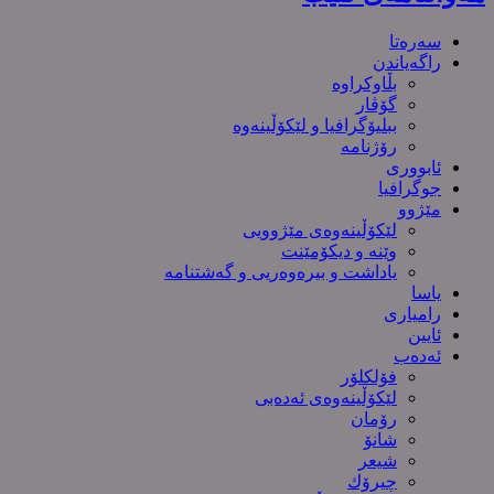
سەرەتا
راگەیاندن
بڵاوکراوە
گۆڤار
ببلیۆگرافیا و لێکۆڵینەوە
رۆژنامە
ئابووری
جوگرافیا
مێژوو
لێکۆڵینەوەی مێژوویی
وێنە و دیکۆمێنت
یاداشت و بیره‌وه‌ریی و گەشتنامە
یاسا
رامیاری
ئایین
ئەدەب
فۆلکلۆر
لێکۆڵینەوەی ئەدەبی
رۆمان
شانۆ
شیعر
چیرۆك