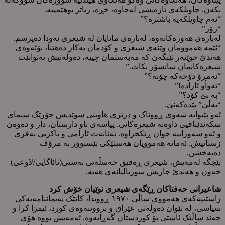
بکەن. چاویلکەی تازەیشی لەچاوە، خڕە، زیاتر بوهێمییە.
“ئەم چاویلکەیە باشترە؟”
“زۆر”
لەبارەی هەورەکانەوە، لەبارەی مانایان لە شیعری ئەودا دەپرسم.
“ئێمە هەموومان وێنەی شیعری و کۆدمان بەکار دەهێنا، بۆئەوەی
هەندێ خوێنەر تێبگەن کە مەبەستمان چییە، دەوڵەتیش نەتوانێت
شیعرەکانمان سانسۆر بکات.”
“ئەمڕۆ دۆخەکە چۆنە؟”
“تەواو ئازادە!”
“بە بێ کۆد؟”
“بەڵێ” پێدەکەنێ.
ئەو پێیوایە شەوی ڕووناک و درێژی هاوینی سوێدیش جۆرێک سیمای
سکەندێناڤیی داوەتە شیعرەکانی. پیاسەی ناو دارستان، دار و دەوەن
و ئەو سەوزاییە جوان ڕێکخراوە. تەنانەت ئارامی و پاکژیی بەفری
زستانیش. ئەمانە هەموویان هەستێکی بێسنوور بە مرۆڤ
دەبەخشن.
بێجگە لەمەیش، شیعری ڕەفیق خەسڵەتی نەستی(نائاگایی/لاوعی)
خەون و هەندێ جاریش سوریالیانەی هەیە.
شاعیرانی حەفتاکان ڕێگەی شیعری نوێیان خۆش کرد
راستییەکەی هەمووی ساڵی ١٩٧٠ ڕوویدا، کاتێک پەیماننامەیەکی
سیاسی، لە نێوان دەوڵەتی عێراق و بزووتنەوەی کورد، ئیمزا کرا و
چەند ساڵێک ئاشتی بۆ کوردستان گەڕایەوە. ئەمەیش بووە هۆی