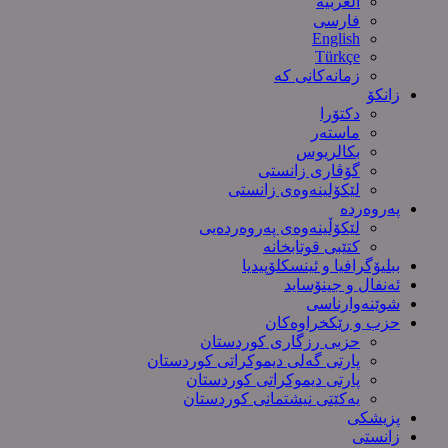
العربیة
فارسی
English
Türkçe
زمانەکانی کە
زانکۆ
دکتۆرا
ماستەر
بکالریوس
گۆڤاری زانستی
لێکۆلینەوەی زانستی
پەروەردە
لێکۆڵینەوەی پەروەردەیی
کتێبی قوتابخانە
ببلیۆگرافیا و ئینسکلۆپیدیا
ئەنفال و جینۆساید
شوێنەوارناسی
حزب و رێکخراوەکان
حزبی رزگاری کوردستان
پارتی گەلی دیموکراتی کوردستان
پارتی دیموکراتی کوردستان
یەکێتی نیشتمانی کوردستان
پزیشکی
زانستی