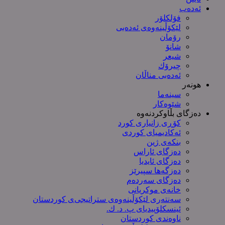
ئەدەب
فۆلکلۆر
لێکۆڵینەوەی ئەدەبی
رۆمان
شانۆ
شیعر
چیرۆك
ئەدەبی مناڵان
هونەر
سینەما
شێوەکار
دەزگای بڵاوکردنەوە
کۆڕی زانیاری کورد
ئەکادیمیای کوردی
بنکەی ژین
دەزگای ئاراس
دەزگای ئایدیا
دەزگەها سپیرێز
دەزگای سەردەم
خانەی موکریانی
سەنتەری لێكۆڵینەوەی ستراتیجی‌ی كوردستان
ئینسکلۆپیدیای پ. د. ك.
ناوەندی کوردستان