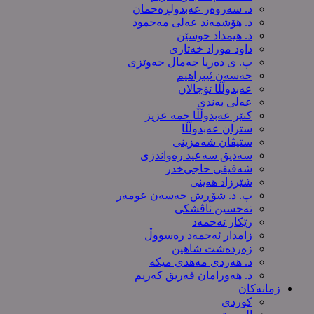
د. سەروەر عەبدولڕەحمان
د. هۆشمەند عەلی مەحمود
د. هیمداد حوسێن
داود موراد خەتاری
پ. ی دەریا جەمال حەوێزی
حەسەن ئیبراهیم
عەبدوڵڵا ئۆجالان
عەلی بەندی
کنێر عەبدوڵڵا حمە عزیز
ستران عەبدوڵڵا
ستیڤان شەمزینی
سەدیق سەعید رەواندزی
شه‌فیقی حاجی‌خدر
شێرزاد هەینی
پ. د. شۆڕش حەسەن عومەر
تەحسین ناڤشکی
رێکار ئەحمەد
زامدار ئەحمەد رەسووڵ
زه‌رده‌شت شاهین
د. هەردی مەهدی میکە
د. هەورامان فەریق كەریم
زمانەکان
کوردی