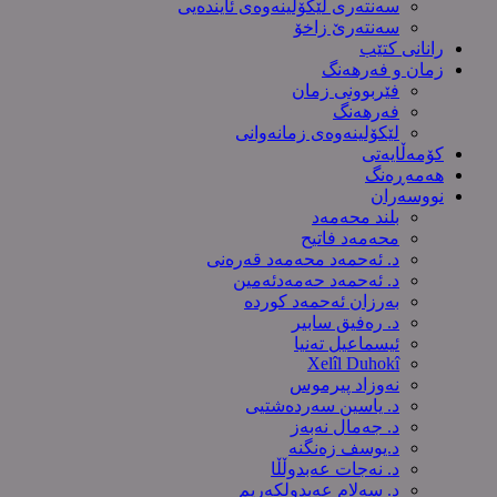
سەنتەری لێکۆڵینەوەى ئایندەیی
سەنتەرێ زاخۆ
رانانی کتێب
زمان و فەرهەنگ
فێربوونی زمان
فەرهەنگ
لێکۆلینەوەی زمانەوانی
کۆمەڵایەتی
هەمەڕەنگ
نووسەران
بلند محەمەد
محەمەد فاتیح
د. ئەحمەد محەمەد قەرەنی
د. ئەحمەد حەمەدئەمین
بەرزان ئەحمەد کورده
د. رەفیق سابیر
ئیسماعیل تەنیا
Xelîl Duhokî
نەوزاد پیرموس
د. یاسین سەردەشتیی
د. جەمال نەبەز
د.یوسف زه‌نگنه‌
د. نەجات عەبدوڵڵا
د. سەلام عەبدولكەریم