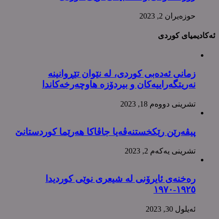
حوزه‌یران 2, 2023
ئەکادیمیای کوردی
زمانی ئەدەبی کوردی، لە نێوان تێڕوانینە
نەریتگەراییەکان و بیردۆزە هاوچەرخەکاندا
تشرینی دووه‌م 18, 2023
پیڤەرێن رێکخستنەڤەیا جاڤاکا هەرێما کوردستانێ
تشرینی یه‌كه‌م 2, 2023
رەخنەی ئایرۆنی لە شیعری نوێی کوردیدا
١٩٢٥-١٩٧٠
ئه‌یلول 30, 2023