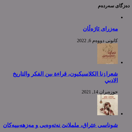
دەزگای سەردەم
مەزرای ئاژەڵان
كانونی دووه‌م 6, 2022
شعراٶنا الکلاسیکیون، قراءة بین الفکر والتاریخ
الادبي
حوزه‌یران 14, 2021
شوناسی عێراق، ململانێ نەتەوەیی و مەزهەبییەکان