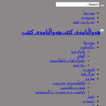
سەرەتا
پەیوەندی
دەربارەی ئێمە
هەواڵنامەی کتێب
سەرەتا
راگەیاندن
بڵاوکراوە
گۆڤار
ببلیۆگرافیا و لێکۆڵینەوە
رۆژنامە
ئابووری
جوگرافیا
مێژوو
لێکۆڵینەوەی مێژوویی
وێنە و دیکۆمێنت
یاداشت و بیره‌وه‌ریی و گەشتنامە
یاسا
رامیاری
ئایین