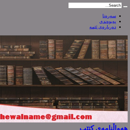
سەرەتا
پەیوەندی
دەربارەی ئێمە
هەواڵنامەی کتێب