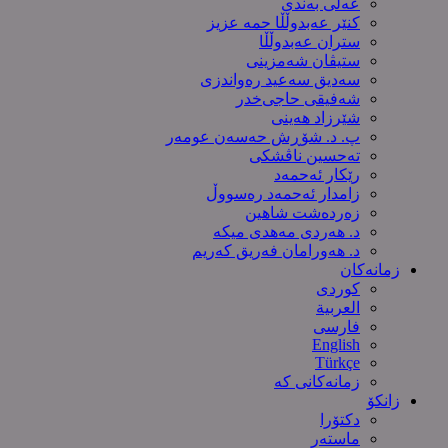
عەلی بەندی
کنێر عەبدوڵڵا حمە عزیز
ستران عەبدوڵڵا
ستیڤان شەمزینی
سەدیق سەعید رەواندزی
شه‌فیقی حاجی‌خدر
شێرزاد هەینی
پ. د. شۆڕش حەسەن عومەر
تەحسین ناڤشکی
رێکار ئەحمەد
زامدار ئەحمەد رەسووڵ
زه‌رده‌شت شاهین
د. هەردی مەهدی میکە
د. هەورامان فەریق كەریم
زمانەکان
کوردی
العربیة
فارسی
English
Türkçe
زمانەکانی کە
زانکۆ
دکتۆرا
ماستەر