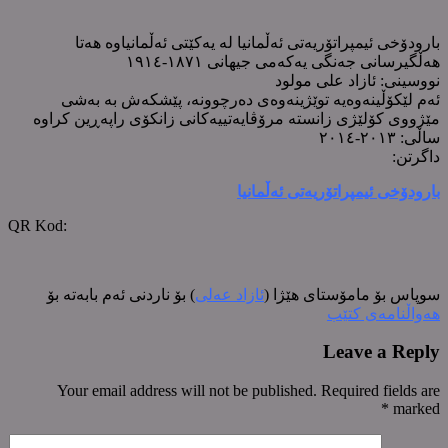
بارودۆخی ئیمپراتۆریەتی ئەڵمانیا لە یەکێتی ئەڵمانیاوە هەتا
هەڵگیرسانی جەنگی یەکەمی جیهانی ١٨٧١-١٩١٤
نووسینی: ئازاد علی مولود
ئەم لێکۆڵینەوەیە توێژینەوەی دەرچوونە، پێشکەش بە بەشی
مێژووی کۆلێژی زانستە مرۆڤایەتییەکانی زانکۆی راپەڕین کراوە
ساڵی: ٢٠١٣-٢٠١٤
داگرتن:
بارودۆخی ئیمپراتۆریەتی ئەڵمانیا
‌QR Kod:
سوپاس بۆ مامۆستای هێژا (
ئازاد عەلی
) بۆ ناردنی ئەم بابەتە بۆ
هەواڵنامەی کتێب
Leave a Reply
Your email address will not be published. Required fields are
*
marked