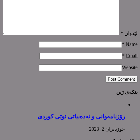
لێدوان
*
*
Name
*
Email
Website
بنکەی ژین
رۆژنامەوانی و ئەدەبیاتی نوێی کوردی
حوزه‌یران 2, 2023