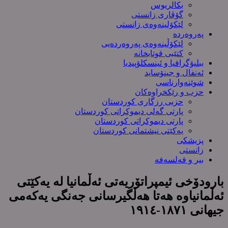
بکالریوس
گۆڤاری زانستی
لێکۆلینەوەی زانستی
پەروەردە
لێکۆڵینەوەی پەروەردەیی
کتێبی قوتابخانە
ببلیۆگرافیا و ئینسکلۆپیدیا
ئەنفال و جینۆساید
شوێنەوارناسی
حزب و رێکخراوەکان
حزبی رزگاری کوردستان
پارتی گەلی دیموکراتی کوردستان
پارتی دیموکراتی کوردستان
یەکێتی نیشتمانی کوردستان
پزیشکی
زانستی
بیر و فەلسەفە
بارودۆخی ئیمپراتۆریەتی ئەڵمانیا لە یەکێتی
ئەڵمانیاوە هەتا هەڵگیرسانی جەنگی یەکەمی
جیهانی ١٨٧١-١٩١٤