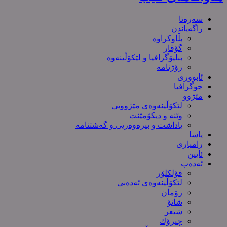
سەرەتا
راگەیاندن
بڵاوکراوە
گۆڤار
ببلیۆگرافیا و لێکۆڵینەوە
رۆژنامە
ئابووری
جوگرافیا
مێژوو
لێکۆڵینەوەی مێژوویی
وێنە و دیکۆمێنت
یاداشت و بیره‌وه‌ریی و گەشتنامە
یاسا
رامیاری
ئایین
ئەدەب
فۆلکلۆر
لێکۆڵینەوەی ئەدەبی
رۆمان
شانۆ
شیعر
چیرۆك