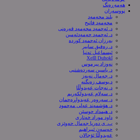
هەمەڕەنگ
نووسەران
بلند محەمەد
محەمەد فاتیح
د. ئەحمەد محەمەد قەرەنی
د. ئەحمەد حەمەدئەمین
بەرزان ئەحمەد کورده
د. رەفیق سابیر
ئیسماعیل تەنیا
Xelîl Duhokî
نەوزاد پیرموس
د. یاسین سەردەشتیی
د. جەمال نەبەز
د.یوسف زه‌نگنه‌
د. نەجات عەبدوڵڵا
د. سەلام عەبدولكەریم
د. سەروەر عەبدولڕەحمان
د. هۆشمەند عەلی مەحمود
د. هیمداد حوسێن
داود موراد خەتاری
پ. ی دەریا جەمال حەوێزی
حەسەن ئیبراهیم
عەبدوڵڵا ئۆجالان