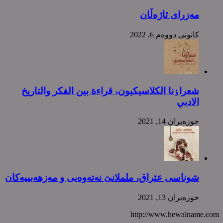
مەزرای ئاژەڵان
كانونی دووه‌م 6, 2022
شعراٶنا الکلاسیکیون، قراءة بین الفکر والتاریخ
الادبي
حوزه‌یران 14, 2021
شوناسی عێراق، ململانێ نەتەوەیی و مەزهەبییەکان
حوزه‌یران 13, 2021
http://www.hewalname.com