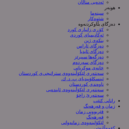
ئەدەبی مناڵان
هونەر
سینەما
شێوەکار
دەزگای بڵاوکردنەوە
کۆڕی زانیاری کورد
ئەکادیمیای کوردی
بنکەی ژین
دەزگای ئاراس
دەزگای ئایدیا
دەزگەها سپیرێز
دەزگای سەردەم
خانەی موکریانی
سەنتەری لێكۆڵینەوەی ستراتیجی‌ی كوردستان
ئینسکلۆپیدیای پ. د. ك.
ناوەندی کوردستان
سەنتەری لێکۆڵینەوەى ئایندەیی
سەنتەرێ زاخۆ
رانانی کتێب
زمان و فەرهەنگ
فێربوونی زمان
فەرهەنگ
لێکۆلینەوەی زمانەوانی
کۆمەڵایەتی