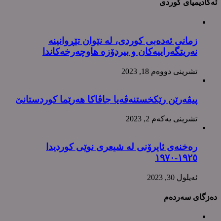
ئەکادیمیای کوردی
زمانی ئەدەبی کوردی، لە نێوان تێڕوانینە
نەریتگەراییەکان و بیردۆزە هاوچەرخەکاندا
تشرینی دووه‌م 18, 2023
پیڤەرێن رێکخستنەڤەیا جاڤاکا هەرێما کوردستانێ
تشرینی یه‌كه‌م 2, 2023
رەخنەی ئایرۆنی لە شیعری نوێی کوردیدا
١٩٢٥-١٩٧٠
ئه‌یلول 30, 2023
دەزگای سەردەم