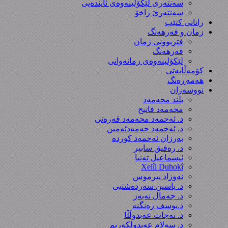
سەنتەری لێکۆڵینەوەى ئایندەیی
سەنتەرێ زاخۆ
رانانی کتێب
زمان و فەرهەنگ
فێربوونی زمان
فەرهەنگ
لێکۆلینەوەی زمانەوانی
کۆمەڵایەتی
هەمەڕەنگ
نووسەران
بلند محەمەد
محەمەد فاتیح
د. ئەحمەد محەمەد قەرەنی
د. ئەحمەد حەمەدئەمین
بەرزان ئەحمەد کورده
د. رەفیق سابیر
ئیسماعیل تەنیا
Xelîl Duhokî
نەوزاد پیرموس
د. یاسین سەردەشتیی
د. جەمال نەبەز
د.یوسف زه‌نگنه‌
د. نەجات عەبدوڵڵا
د. سەلام عەبدولكەریم