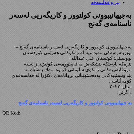
بیر و فەلسەفە
بەجیهانیبوونی کولتوور و کاریگەریی لەسەر
ناسنامەی گەنج
بەجیهانیبوونی کولتوور و کاریگەریی لەسەر ناسنامەی گەنج –
توێژینەوەیەکی مەیدانییە لە زانکۆکانی هەرێمی کوردستان
نووسینی: کوێستان علی عبداللە
تێزەکە بابەتێکە پێشکەش بە ئەنجوومەنی کۆلیژی زانستە
مرۆڤایەتییەکانی زانکۆی سلێمانی کراوە، وەك بەشێك لە
پێداویستییەکانی بەدەستهێنانی بڕوانامەی دکتۆرا لە فەلسەفەی
کۆمەڵناسی
ساڵ: ٢٠٢٢
داگرتن:
بە جیهانیبوونی کولتوور و کاریگەریی لەسەر ناسنامەی گەنج
QR Kod: