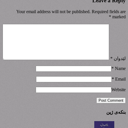
Leave a Reply
Your email address will not be published. Required fields are
*
marked
لێدوان
*
*
Name
*
Email
Website
بنکەی ژین