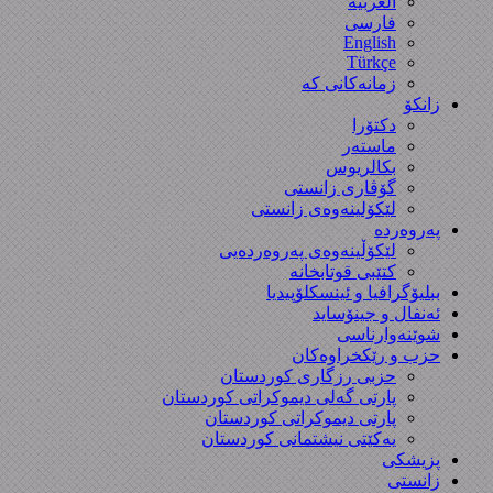
العربیة
فارسی
English
Türkçe
زمانەکانی کە
زانکۆ
دکتۆرا
ماستەر
بکالریوس
گۆڤاری زانستی
لێکۆلینەوەی زانستی
پەروەردە
لێکۆڵینەوەی پەروەردەیی
کتێبی قوتابخانە
ببلیۆگرافیا و ئینسکلۆپیدیا
ئەنفال و جینۆساید
شوێنەوارناسی
حزب و رێکخراوەکان
حزبی رزگاری کوردستان
پارتی گەلی دیموکراتی کوردستان
پارتی دیموکراتی کوردستان
یەکێتی نیشتمانی کوردستان
پزیشکی
زانستی