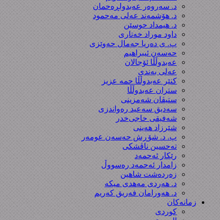
د. سەروەر عەبدولڕەحمان
د. هۆشمەند عەلی مەحمود
د. هیمداد حوسێن
داود موراد خەتاری
پ. ی دەریا جەمال حەوێزی
حەسەن ئیبراهیم
عەبدوڵڵا ئۆجالان
عەلی بەندی
کنێر عەبدوڵڵا حمە عزیز
ستران عەبدوڵڵا
ستیڤان شەمزینی
سەدیق سەعید رەواندزی
شه‌فیقی حاجی‌خدر
شێرزاد هەینی
پ. د. شۆڕش حەسەن عومەر
تەحسین ناڤشکی
رێکار ئەحمەد
زامدار ئەحمەد رەسووڵ
زه‌رده‌شت شاهین
د. هەردی مەهدی میکە
د. هەورامان فەریق كەریم
زمانەکان
کوردی