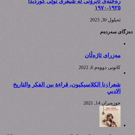
رەخنەی ئایرۆنی لە شیعری نوێی کوردیدا
١٩٢٥-١٩٧٠
ئه‌یلول 30, 2023
دەزگای سەردەم
مەزرای ئاژەڵان
كانونی دووه‌م 6, 2022
شعراٶنا الکلاسیکیون، قراءة بین الفکر والتاریخ
الادبي
حوزه‌یران 14, 2021