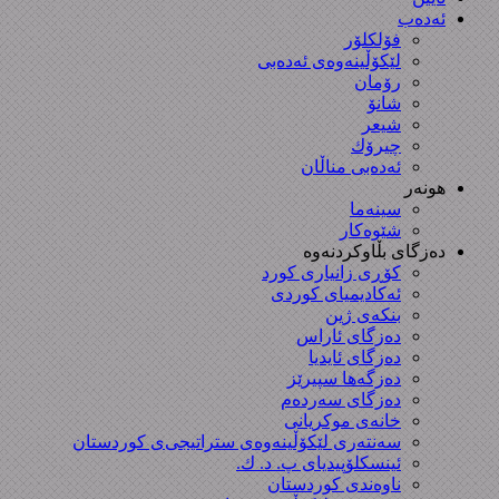
ئەدەب
فۆلکلۆر
لێکۆڵینەوەی ئەدەبی
رۆمان
شانۆ
شیعر
چیرۆك
ئەدەبی مناڵان
هونەر
سینەما
شێوەکار
دەزگای بڵاوکردنەوە
کۆڕی زانیاری کورد
ئەکادیمیای کوردی
بنکەی ژین
دەزگای ئاراس
دەزگای ئایدیا
دەزگەها سپیرێز
دەزگای سەردەم
خانەی موکریانی
سەنتەری لێكۆڵینەوەی ستراتیجی‌ی كوردستان
ئینسکلۆپیدیای پ. د. ك.
ناوەندی کوردستان