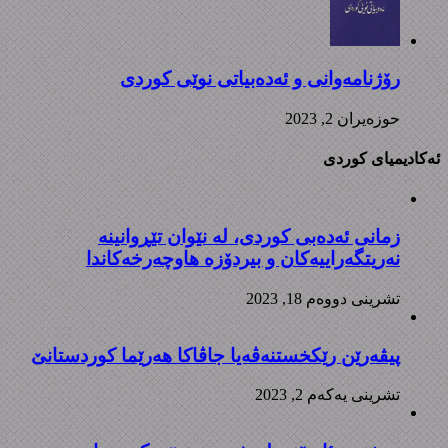
رۆژنامەوانی و ئەدەبیاتی نوێی کوردی
حوزه‌یران 2, 2023
ئەکادیمیای کوردی
زمانی ئەدەبی کوردی، لە نێوان تێڕوانینە
نەریتگەراییەکان و بیردۆزە هاوچەرخەکاندا
تشرینی دووه‌م 18, 2023
پیڤەرێن رێکخستنەڤەیا جاڤاکا هەرێما کوردستانێ
تشرینی یه‌كه‌م 2, 2023