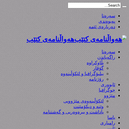
سەرەتا
پەیوەندی
دەربارەی ئێمە
هەواڵنامەی کتێب
سەرەتا
راگەیاندن
بڵاوکراوە
گۆڤار
ببلیۆگرافیا و لێکۆڵینەوە
رۆژنامە
ئابووری
جوگرافیا
مێژوو
لێکۆڵینەوەی مێژوویی
وێنە و دیکۆمێنت
یاداشت و بیره‌وه‌ریی و گەشتنامە
یاسا
رامیاری
ئایین