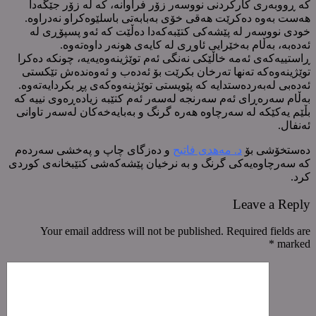
کە ڕووبەری کارکردنی نووسەر زۆر فراوانە، کە لە زۆر جێگەدا
هەست بەوە دەکرێت هەقی خۆی بەبابەتی باسلێوەکراو نەدراوە.
خودی نووسەر لە پێشەکی کتێبەکەدا دەڵێت کە ئەو پسپۆڕی لە
ئەدەبە، بەڵام بەخێرایی ئاوڕی لە کایەی هونەر داوەتەوە.
ڕاستییەکەی ئەمە خاڵێکی نەنگی ئەم توێژینەوەیەیە، چونکە دەکرا
توێژینەوەکە تەنها تەرخان بکرێت بۆ ئەدەب و ئەوەندەش تێکستی
ئەدەبی لەبەردەستدایە کە پێویستی توێژینەوەکەی پڕ بکردایەتەوە.
بەڵام سەرەڕای ئەم سەرنجە لەسەر ئەم کتێبە زیادەڕەوی نییە کە
بڵێم یەکێکە لە سەرچاوە هەرە گرنگ و بەبایەخەکان لەسەر تاوانی
ئەنفال.
دەستخۆشی بۆ
د. مەهدی فاتیح
و دەزگای چاپ و پەخشی سەردەم
کە سەرچاوەیەکی گرنگ و بە نرخیان پێشەکەشی کتێبخانەی کوردی
کرد.
Leave a Reply
Your email address will not be published. Required fields are
*
marked