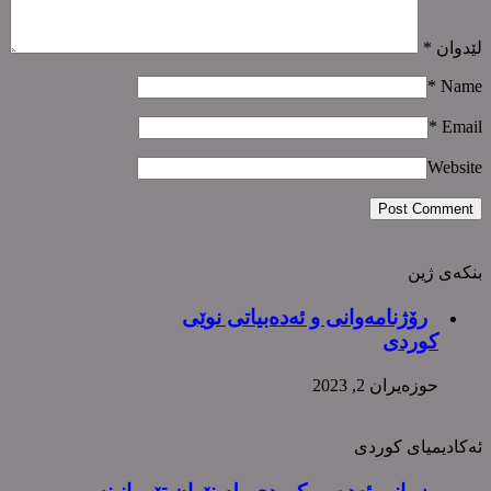
لێدوان
*
*
Name
*
Email
Website
بنکەی ژین
رۆژنامەوانی و ئەدەبیاتی نوێی
کوردی
حوزه‌یران 2, 2023
ئەکادیمیای کوردی