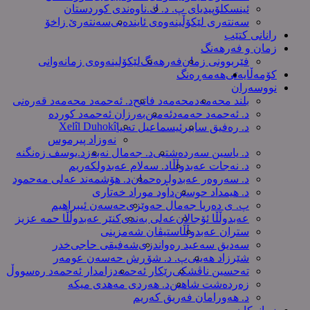
ئینسکلۆپیدیای پ. د. ك.
ناوەندی کوردستان
سەنتەری لێکۆڵینەوەى ئایندەیی
سەنتەرێ زاخۆ
رانانی کتێب
زمان و فەرهەنگ
فێربوونی زمان
فەرهەنگ
لێکۆلینەوەی زمانەوانی
کۆمەڵایەتی
هەمەڕەنگ
نووسەران
بلند محەمەد
محەمەد فاتیح
د. ئەحمەد محەمەد قەرەنی
د. ئەحمەد حەمەدئەمین
بەرزان ئەحمەد کورده
Xelîl Duhokî
د. رەفیق سابیر
ئیسماعیل تەنیا
نەوزاد پیرموس
د. یاسین سەردەشتیی
د. جەمال نەبەز
د.یوسف زه‌نگنه‌
د. نەجات عەبدوڵڵا
د. سەلام عەبدولكەریم
د. سەروەر عەبدولڕەحمان
د. هۆشمەند عەلی مەحمود
د. هیمداد حوسێن
داود موراد خەتاری
پ. ی دەریا جەمال حەوێزی
حەسەن ئیبراهیم
عەبدوڵڵا ئۆجالان
عەلی بەندی
کنێر عەبدوڵڵا حمە عزیز
ستران عەبدوڵڵا
ستیڤان شەمزینی
سەدیق سەعید رەواندزی
شه‌فیقی حاجی‌خدر
شێرزاد هەینی
پ. د. شۆڕش حەسەن عومەر
تەحسین ناڤشکی
رێکار ئەحمەد
زامدار ئەحمەد رەسووڵ
زه‌رده‌شت شاهین
د. هەردی مەهدی میکە
د. هەورامان فەریق كەریم