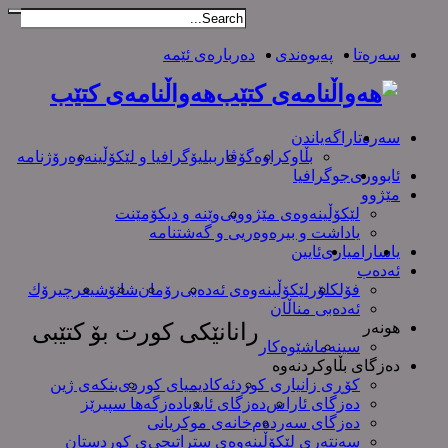
سەرەتا
پەیوەندی
دەربارەی ئێمە
هەواڵنامەی کتێب
سەرەتا
راگەیاندن
بڵاوکراوە
گۆڤار
ببلیۆگرافیا و لێکۆڵینەوە
رۆژنامە
ئابووری
جوگرافیا
مێژوو
لێکۆڵینەوەی مێژوویی
وێنە و دیکۆمێنت
یاداشت و بیره‌وه‌ریی و گەشتنامە
یاسا
رامیاری
ئایین
ئەدەب
فۆلکلۆر
لێکۆڵینەوەی ئەدەبی
رۆمان
شانۆ
شیعر
چیرۆك
ئەدەبی مناڵان
هونەر
رانانێکی کورت بۆ کتێبی
سینەما
شێوەکار
دەزگای بڵاوکردنەوە
کۆڕی زانیاری کورد
ئەکادیمیای کوردی
بنکەی ژین
دەزگای ئاراس
دەزگای ئایدیا
دەزگەها سپیرێز
دەزگای سەردەم
خانەی موکریانی
سەنتەری لێكۆڵینەوەی ستراتیجی‌ی كوردستان