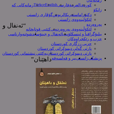
زمانەکان
Türkçe
English
کوردی
العربیة
فارسی
زمانەکانی کە
زانکۆ
دکتۆرا
ماستەر
بکالریوس
گۆڤاری زانستی
لێکۆلینەوەی زانستی
پەروەردە
“ئەنفال و
لێکۆڵینەوەی پەروەردەیی
کتێبی قوتابخانە
ببلیۆگرافیا و ئینسکلۆپیدیا
ئەنفال و جینۆساید
شوێنەوارناسی
حزب و رێکخراوەکان
حزبی رزگاری کوردستان
پارتی گەلی دیموکراتی کوردستان
پارتی دیموکراتی کوردستان
یەکێتی نیشتمانی کوردستان
پزیشکی
زانستی
بیر و فەلسەفە
داهێنان”