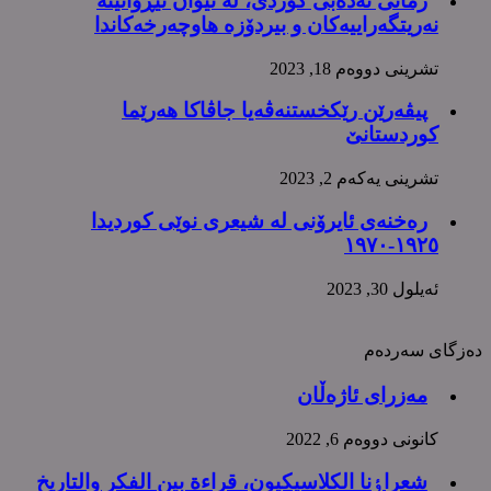
زمانی ئەدەبی کوردی، لە نێوان تێڕوانینە
نەریتگەراییەکان و بیردۆزە هاوچەرخەکاندا
تشرینی دووه‌م 18, 2023
پیڤەرێن رێکخستنەڤەیا جاڤاکا هەرێما
کوردستانێ
تشرینی یه‌كه‌م 2, 2023
رەخنەی ئایرۆنی لە شیعری نوێی کوردیدا
١٩٢٥-١٩٧٠
ئه‌یلول 30, 2023
دەزگای سەردەم
مەزرای ئاژەڵان
كانونی دووه‌م 6, 2022
شعراٶنا الکلاسیکیون، قراءة بین الفکر والتاریخ