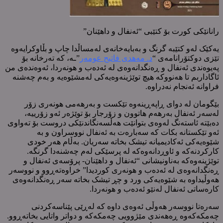
رانانێکی کورت بۆ کتێبی “ئەنفال و داهێنان”
یەکێک لەو کتێبە گرنگ و بەبایەخانەی لەمساڵدا چاپ و بڵاوکرایەوە
تێزی دوکتۆرانامەی “
د. مەهدی فاتیح عومەر
”ـە، کە تەرخانە بۆ
پەیوەندی ئەنفال و ڕەنگدانەوەی لە ئەدەب و هونەردا، ئەوەندەی من
ئاگاداربم تا هەنووکە هیچ توێژینەوەیەکی لەمشێوەیە و بەم چەشنە
فراوانە ئەنجام نەدراوە.
بێگومان لە دوای ڕاپەڕینەوە تێکست و بەرهەمی هونەری زۆر
لەسەر ئەنفال بەرهەم هاتوون و زۆرجار بۆ توێژەر ئەو زۆرییە،
دەبێتە ئاستەنگ لەوەی بتوانێت هەڵسەنگاندنێکی دروست بۆ تەواوی
ئەو تێکستانە بکات کە سەبارەت بە ئەنفال نووسراون و بە
شێوەیەکی ئەکادیمیانە تیشک بخاتە سەریان. بەڵام هەر خودی
کارکردنەکە و ئاوڕدانەوەکە لە پرسێکی لەم چەشنەدا گرنگە.
توێژینەوەکە بەناونیشانی “ئەنفال و داهێنان- پرۆسەی ئەنفال و
ڕەنگدانەوەی لە ئەدەب و هونەری کوردیدا” خراوەتەڕوو و نووسەر
هەوڵیداوە بە شێوەیەکی ورد و چڕ تیشک بخاتە سەر ڕەنگدانەوەی
کارەساتی ئەنفال لەنێو ئەدەب و هونەردا.
سەرەتا نووسەر هەوڵی ئەوەی داوە کە لەڕێی پێناسەکردنی
چەمکەکەوە ڕەهەندی مێژوویی چەمکەکە و دواتر واتایی بخاتەڕوو.