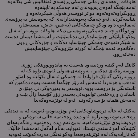
هاوکات ڕەهەندی زمانی چەمکی پرۆسەی ئەنفالیش شی بکاتەوە.
ئەمە بێجگە لەوەی پەیوەندی ئەم چەمکە بە ئایینەوە
ڕوونکراوەتەوەتەوە. دواتر نووسەر هەوڵی شیکردنەوە و
پێناسەکردنی ئەو چەمکە پەیوەندیدارانەی کە پەیوەستن بە پرۆسەی
ئەنفالەوە داوە وەکو چەمکەکانی (بەعس، جاش، مستەشار،
ئۆردوگا) و چەند چەمکی پەیوەستی دیکە. هاوکات نووسەر ئەنفال
وەکو تاوانێکی جینۆسایدکردن دەناسێنێت و لەمەشدا دیسان دەست
بە شیکردنەوەی چەمکی جینۆساید دەکات و جۆرەکانی ڕوون
دەکاتەوە، ئەمە بێجگە لە کورتە مێژوویەکی جینۆسایدیش
دەخاتەڕوو.
کاتێک لەم کتێبە وردبینەوە هەست بە ماندووبوونێکی زۆری
نووسەرەکەی دەکەین، بەو پێیەی هەوڵی ئەوەی داوە کە لە
ڕووبەرێکی گەلێک فراواندا لە چەمکی ئەنفال بکۆڵێتەوە لەنێو
ئەدەب و هونەردا ئەمەش لە زۆر جێگەدا هەست بەوە دەکەین کە
ئاستەنگی بۆ دروست بووە. نووسەر بە پەیڕەوکردنی میتۆدی
ناساندن و ڕەخنەیی توانیویەتی بەسەر زۆر کۆسپدا زاڵ بێت و
ئەمەش هێمایە بۆ سەرکەوتنی ئەو لە توێژینەوەکەیدا.
یەکێک لە خاڵە درەوشاوەکانی ئەم توێژینەوەیە ئەوەیە کە بە دیدێکی
ڕەخنەییەوە نووسراوە. ئەو دیدە ڕەخنەییە خاڵی سەرەکی و
درەوشاوەی توێژینەوەکەیە. بەبێ ئەم دیدە ڕەخنەییە ڕەنگە بەهای
کتێبەکە لەو ئاستەی ئێستادا نەبوایە. بەڵام لەگەڵ ئەمەشدا خاڵێک
کە تاڕادەیەک لەم توێژینەوەیەدا وەکو نەنگی دەردەکەوێت ئەوەیە