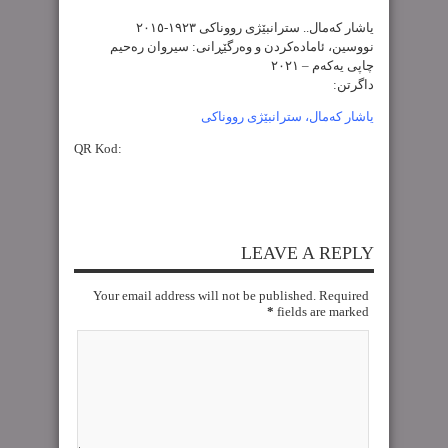
یاشار کەمال.. سترانبێژی رووناکی ١٩٢٣-٢٠١٥
نووسین، ئامادەکردن و وەرگێڕانی: سیروان رەحیم
چاپی یەکەم – ٢٠٢١
داگرتن:
یاشار کەمال، سترانبێژی رووناکی
QR Kod:
LEAVE A REPLY
Your email address will not be published. Required
*
fields are marked