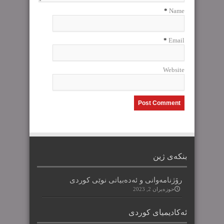
*
Name
*
Email
Website
بنکەی ژین
رۆژنامەوانی و ئەدەبیاتی نوێی کوردی
حوزه‌یران 2, 2023
ئەکادیمیای کوردی