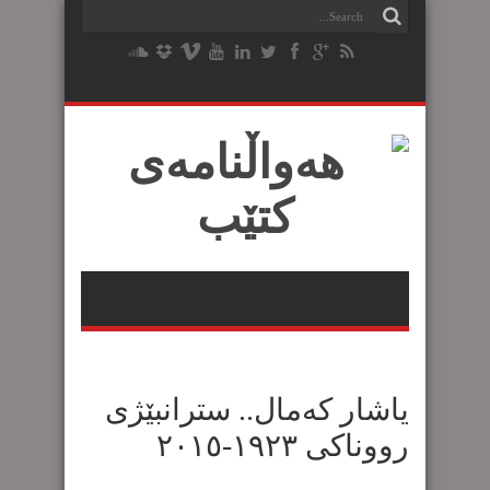
یاشار کەمال.. سترانبێژی
رووناکی ١٩٢٣-٢٠١٥