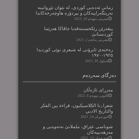
زمانی ئەدەبی کوردی، لە نێوان تێڕوانینە
نەریتگەراییەکان و بیردۆزە هاوچەرخەکاندا
تشرینی دووه‌م 18, 2023
پیڤەرێن رێکخستنەڤەیا جاڤاکا هەرێما
کوردستانێ
تشرینی یه‌كه‌م 2, 2023
رەخنەی ئایرۆنی لە شیعری نوێی کوردیدا
١٩٢٥-١٩٧٠
ئه‌یلول 30, 2023
دەزگای سەردەم
مەزرای ئاژەڵان
كانونی دووه‌م 6, 2022
شعراٶنا الکلاسیکیون، قراءة بین الفکر
والتاریخ الادبي
حوزه‌یران 14, 2021
شوناسی عێراق، ململانێ نەتەوەیی و
مەزهەبییەکان
حوزه‌یران 13, 2021