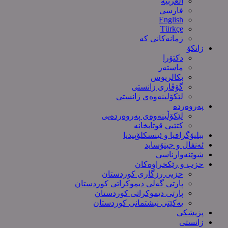
العربیة
فارسی
English
Türkçe
زمانەکانی کە
زانکۆ
دکتۆرا
ماستەر
بکالریوس
گۆڤاری زانستی
لێکۆلینەوەی زانستی
پەروەردە
لێکۆڵینەوەی پەروەردەیی
کتێبی قوتابخانە
ببلیۆگرافیا و ئینسکلۆپیدیا
ئەنفال و جینۆساید
شوێنەوارناسی
حزب و رێکخراوەکان
حزبی رزگاری کوردستان
پارتی گەلی دیموکراتی کوردستان
پارتی دیموکراتی کوردستان
یەکێتی نیشتمانی کوردستان
پزیشکی
زانستی