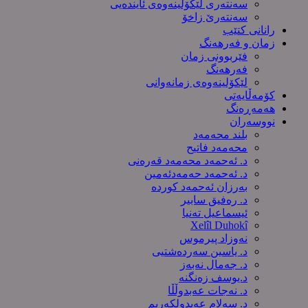
سەنتەری لێکۆڵینەوەى ئایندەیی
سەنتەرێ زاخۆ
رانانی کتێب
زمان و فەرهەنگ
فێربوونی زمان
فەرهەنگ
لێکۆلینەوەی زمانەوانی
کۆمەڵایەتی
هەمەڕەنگ
نووسەران
بلند محەمەد
محەمەد فاتیح
د. ئەحمەد محەمەد قەرەنی
د. ئەحمەد حەمەدئەمین
بەرزان ئەحمەد کورده
د. رەفیق سابیر
ئیسماعیل تەنیا
Xelîl Duhokî
نەوزاد پیرموس
د. یاسین سەردەشتیی
د. جەمال نەبەز
د.یوسف زه‌نگنه‌
د. نەجات عەبدوڵڵا
د. سەلام عەبدولكەریم