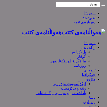
سەرەتا
پەیوەندی
دەربارەی ئێمە
هەواڵنامەی کتێب
سەرەتا
راگەیاندن
بڵاوکراوە
گۆڤار
ببلیۆگرافیا و لێکۆڵینەوە
رۆژنامە
ئابووری
جوگرافیا
مێژوو
لێکۆڵینەوەی مێژوویی
وێنە و دیکۆمێنت
یاداشت و بیره‌وه‌ریی و گەشتنامە
یاسا
رامیاری
ئایین