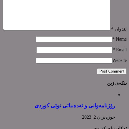
لێدوان
*
*
Name
*
Email
Website
بنکەی ژین
رۆژنامەوانی و ئەدەبیاتی نوێی کوردی
حوزه‌یران 2, 2023
ئەکادیمیای کوردی