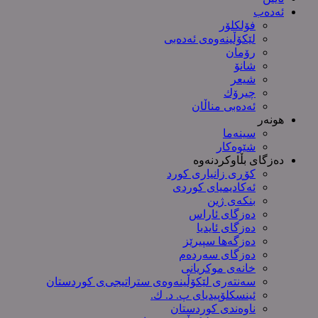
ئەدەب
فۆلکلۆر
لێکۆڵینەوەی ئەدەبی
رۆمان
شانۆ
شیعر
چیرۆك
ئەدەبی مناڵان
هونەر
سینەما
شێوەکار
دەزگای بڵاوکردنەوە
کۆڕی زانیاری کورد
ئەکادیمیای کوردی
بنکەی ژین
دەزگای ئاراس
دەزگای ئایدیا
دەزگەها سپیرێز
دەزگای سەردەم
خانەی موکریانی
سەنتەری لێكۆڵینەوەی ستراتیجی‌ی كوردستان
ئینسکلۆپیدیای پ. د. ك.
ناوەندی کوردستان