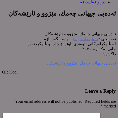
بیر و فەلسەفە
ئەدەبی جیهانی چەمك، مێژوو و ئارێشەکان
ئەدەبی جیهانی چەمك، مێژوو و ئارێشەکان
نووسینی :
د. هیمداد حوسێن
و سەنگەر نازم
لە بڵاوکراوەکانی ناوەندی ئاوێر بۆ چاپ و بڵاوکردنەوە
چاپی یەکەم – ٢٠٢٠
داگرتن:
ئەدەبی جیهانی چەمك، مێژوو و ئارێشيکان
QR Kod:
Leave a Reply
Your email address will not be published. Required fields are
*
marked