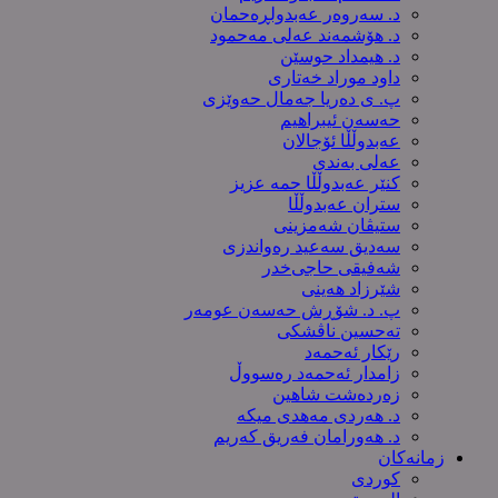
د. سەروەر عەبدولڕەحمان
د. هۆشمەند عەلی مەحمود
د. هیمداد حوسێن
داود موراد خەتاری
پ. ی دەریا جەمال حەوێزی
حەسەن ئیبراهیم
عەبدوڵڵا ئۆجالان
عەلی بەندی
کنێر عەبدوڵڵا حمە عزیز
ستران عەبدوڵڵا
ستیڤان شەمزینی
سەدیق سەعید رەواندزی
شه‌فیقی حاجی‌خدر
شێرزاد هەینی
پ. د. شۆڕش حەسەن عومەر
تەحسین ناڤشکی
رێکار ئەحمەد
زامدار ئەحمەد رەسووڵ
زه‌رده‌شت شاهین
د. هەردی مەهدی میکە
د. هەورامان فەریق كەریم
زمانەکان
کوردی