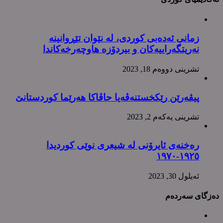
زمانی ئەدەبی کوردی، لە نێوان تێڕوانینە
نەریتگەراییەکان و بیردۆزە هاوچەرخەکاندا
تشرینی دووه‌م 18, 2023
پیڤەرێن رێکخستنەڤەیا جاڤاکا هەرێما کوردستانێ
تشرینی یه‌كه‌م 2, 2023
رەخنەی ئایرۆنی لە شیعری نوێی کوردیدا
١٩٢٥-١٩٧٠
ئه‌یلول 30, 2023
دەزگای سەردەم