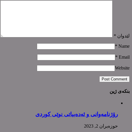
لێدوان
*
*
Name
*
Email
Website
بنکەی ژین
رۆژنامەوانی و ئەدەبیاتی نوێی کوردی
حوزه‌یران 2, 2023