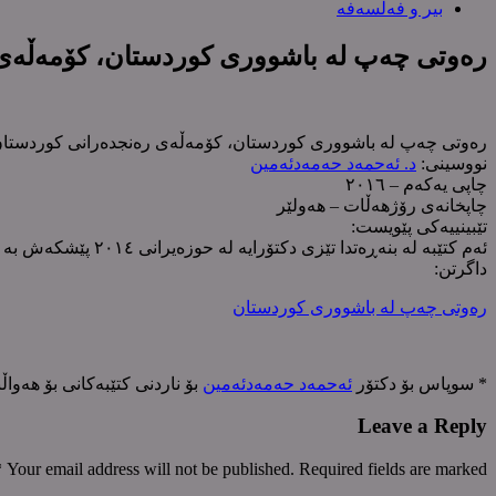
بیر و فەلسەفە
رەوتی چەپ لە باشووری کوردستان، کۆمەڵەی
رەوتی چەپ لە باشووری کوردستان، کۆمەڵەی رەنجدەرانی کوردستان
نووسینی:
د. ئەحمەد حەمەدئەمین
چاپی یەکەم – ٢٠١٦
چاپخانەی رۆژهەڵات – هەولێر
تێبینییەکی پێویست:
ئەم کتێبە لە بنەڕەتدا تێزی دکتۆرایە لە حوزەیرانی ٢٠١٤ پێشکەش بە بەشی مێژوو، کۆلیژی ئەدەبیات، زانکۆی سەڵاحەدیین / هەولێر کراوە.
داگرتن:
رەوتی چەپ لە باشووری کوردستان
* سوپاس بۆ دکتۆر
ئەحمەد حەمەدئەمین
بۆ ناردنی کتێبەکانی بۆ هەواڵ
Leave a Reply
*
Your email address will not be published. Required fields are marked