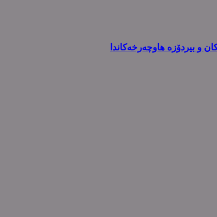
کان و بیردۆزە هاوچەرخەکاندا