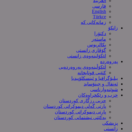
العربیة
فارسی
English
Türkçe
زمانەکانی کە
زانکۆ
دکتۆرا
ماستەر
بکالریوس
گۆڤاری زانستی
لێکۆلینەوەی زانستی
پەروەردە
لێکۆڵینەوەی پەروەردەیی
کتێبی قوتابخانە
ببلیۆگرافیا و ئینسکلۆپیدیا
ئەنفال و جینۆساید
شوێنەوارناسی
حزب و رێکخراوەکان
حزبی رزگاری کوردستان
پارتی گەلی دیموکراتی کوردستان
پارتی دیموکراتی کوردستان
یەکێتی نیشتمانی کوردستان
پزیشکی
زانستی