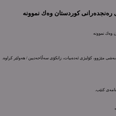
 رەنجدەرانی کوردستان وەك نموونە
 وەك نموونە
نامەی کتێب.