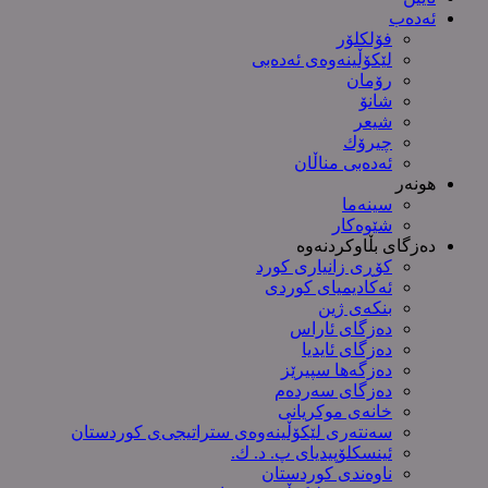
ئەدەب
فۆلکلۆر
لێکۆڵینەوەی ئەدەبی
رۆمان
شانۆ
شیعر
چیرۆك
ئەدەبی مناڵان
هونەر
سینەما
شێوەکار
دەزگای بڵاوکردنەوە
کۆڕی زانیاری کورد
ئەکادیمیای کوردی
بنکەی ژین
دەزگای ئاراس
دەزگای ئایدیا
دەزگەها سپیرێز
دەزگای سەردەم
خانەی موکریانی
سەنتەری لێكۆڵینەوەی ستراتیجی‌ی كوردستان
ئینسکلۆپیدیای پ. د. ك.
ناوەندی کوردستان