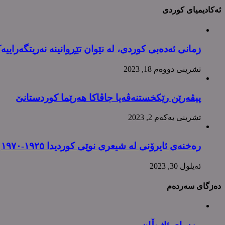
ئەکادیمیای کوردی
زمانی ئەدەبی کوردی، لە نێوان تێڕوانینە نەریتگەراییە
تشرینی دووه‌م 18, 2023
پیڤەرێن رێکخستنەڤەیا جاڤاکا هەرێما کوردستانێ
تشرینی یه‌كه‌م 2, 2023
رەخنەی ئایرۆنی لە شیعری نوێی کوردیدا ١٩٢٥-١٩٧٠
ئه‌یلول 30, 2023
دەزگای سەردەم