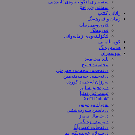
سەنتەری لێکۆڵینەوەى ئایندەیی
سەنتەرێ زاخۆ
رانانی کتێب
زمان و فەرهەنگ
فێربوونی زمان
فەرهەنگ
لێکۆلینەوەی زمانەوانی
کۆمەڵایەتی
هەمەڕەنگ
نووسەران
بلند محەمەد
محەمەد فاتیح
د. ئەحمەد محەمەد قەرەنی
د. ئەحمەد حەمەدئەمین
بەرزان ئەحمەد کورده
د. رەفیق سابیر
ئیسماعیل تەنیا
Xelîl Duhokî
نەوزاد پیرموس
د. یاسین سەردەشتیی
د. جەمال نەبەز
د.یوسف زه‌نگنه‌
د. نەجات عەبدوڵڵا
د. سەلام عەبدولكەریم