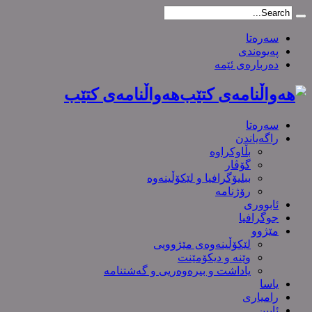
سەرەتا
پەیوەندی
دەربارەی ئێمە
هەواڵنامەی کتێب
سەرەتا
راگەیاندن
بڵاوکراوە
گۆڤار
ببلیۆگرافیا و لێکۆڵینەوە
رۆژنامە
ئابووری
جوگرافیا
مێژوو
لێکۆڵینەوەی مێژوویی
وێنە و دیکۆمێنت
یاداشت و بیره‌وه‌ریی و گەشتنامە
یاسا
رامیاری
ئایین