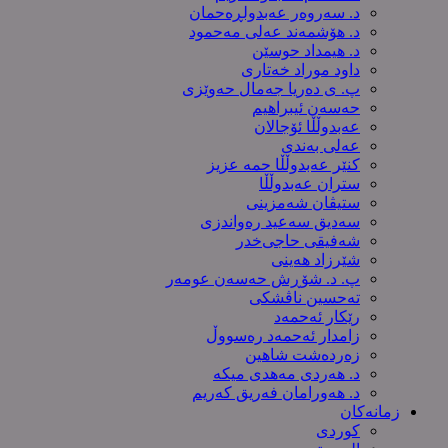
د. سەروەر عەبدولڕەحمان
د. هۆشمەند عەلی مەحمود
د. هیمداد حوسێن
داود موراد خەتاری
پ. ی دەریا جەمال حەوێزی
حەسەن ئیبراهیم
عەبدوڵڵا ئۆجالان
عەلی بەندی
کنێر عەبدوڵڵا حمە عزیز
ستران عەبدوڵڵا
ستیڤان شەمزینی
سەدیق سەعید رەواندزی
شه‌فیقی حاجی‌خدر
شێرزاد هەینی
پ. د. شۆڕش حەسەن عومەر
تەحسین ناڤشکی
رێکار ئەحمەد
زامدار ئەحمەد رەسووڵ
زه‌رده‌شت شاهین
د. هەردی مەهدی میکە
د. هەورامان فەریق كەریم
زمانەکان
کوردی