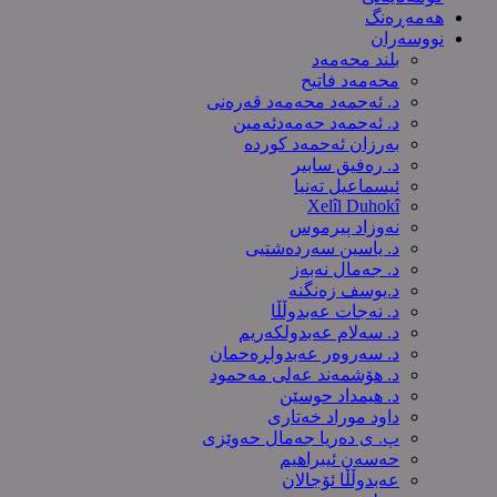
هەمەڕەنگ
نووسەران
بلند محەمەد
محەمەد فاتیح
د. ئەحمەد محەمەد قەرەنی
د. ئەحمەد حەمەدئەمین
بەرزان ئەحمەد کورده
د. رەفیق سابیر
ئیسماعیل تەنیا
Xelîl Duhokî
نەوزاد پیرموس
د. یاسین سەردەشتیی
د. جەمال نەبەز
د.یوسف زه‌نگنه‌
د. نەجات عەبدوڵڵا
د. سەلام عەبدولكەریم
د. سەروەر عەبدولڕەحمان
د. هۆشمەند عەلی مەحمود
د. هیمداد حوسێن
داود موراد خەتاری
پ. ی دەریا جەمال حەوێزی
حەسەن ئیبراهیم
عەبدوڵڵا ئۆجالان