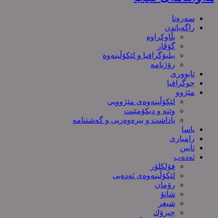
سەرەتا
راگەیاندن
بڵاوکراوە
گۆڤار
ببلیۆگرافیا و لێکۆڵینەوە
رۆژنامە
ئابووری
جوگرافیا
مێژوو
لێکۆڵینەوەی مێژوویی
وێنە و دیکۆمێنت
یاداشت و بیره‌وه‌ریی و گەشتنامە
یاسا
رامیاری
ئایین
ئەدەب
فۆلکلۆر
لێکۆڵینەوەی ئەدەبی
رۆمان
شانۆ
شیعر
چیرۆك