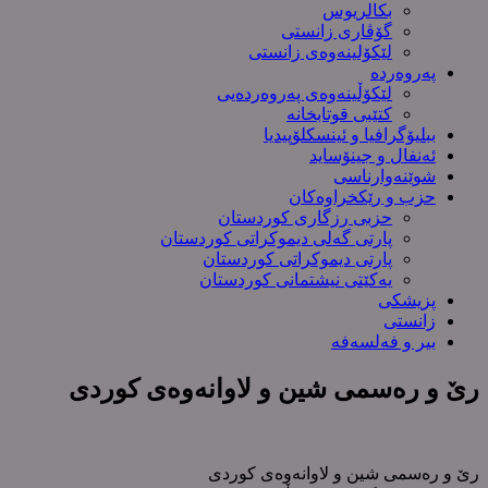
بکالریوس
گۆڤاری زانستی
لێکۆلینەوەی زانستی
پەروەردە
لێکۆڵینەوەی پەروەردەیی
کتێبی قوتابخانە
ببلیۆگرافیا و ئینسکلۆپیدیا
ئەنفال و جینۆساید
شوێنەوارناسی
حزب و رێکخراوەکان
حزبی رزگاری کوردستان
پارتی گەلی دیموکراتی کوردستان
پارتی دیموکراتی کوردستان
یەکێتی نیشتمانی کوردستان
پزیشکی
زانستی
بیر و فەلسەفە
رێ و رەسمی شین و لاوانەوەی کوردی
رێ و رەسمی شین و لاوانەوەی کوردی