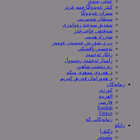
عەلی بەندی
کنێر عەبدوڵڵا حمە عزیز
ستران عەبدوڵڵا
ستیڤان شەمزینی
سەدیق سەعید رەواندزی
شه‌فیقی حاجی‌خدر
شێرزاد هەینی
پ. د. شۆڕش حەسەن عومەر
تەحسین ناڤشکی
رێکار ئەحمەد
زامدار ئەحمەد رەسووڵ
زه‌رده‌شت شاهین
د. هەردی مەهدی میکە
د. هەورامان فەریق كەریم
زمانەکان
کوردی
العربیة
فارسی
English
Türkçe
زمانەکانی کە
زانکۆ
دکتۆرا
ماستەر