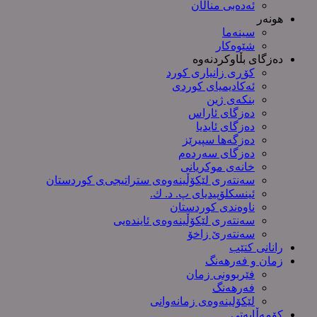
ئەدەبی مناڵان
هونەر
سینەما
شێوەکار
دەزگای بڵاوکردنەوە
کۆڕی زانیاری کورد
ئەکادیمیای کوردی
بنکەی ژین
دەزگای ئاراس
دەزگای ئایدیا
دەزگەها سپیرێز
دەزگای سەردەم
خانەی موکریانی
سەنتەری لێكۆڵینەوەی ستراتیجی‌ی كوردستان
ئینسکلۆپیدیای پ. د. ك.
ناوەندی کوردستان
سەنتەری لێکۆڵینەوەى ئایندەیی
سەنتەرێ زاخۆ
رانانی کتێب
زمان و فەرهەنگ
فێربوونی زمان
فەرهەنگ
لێکۆلینەوەی زمانەوانی
کۆمەڵایەتی