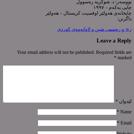
نووسەر: د. شوکریە رەسووڵ
چاپی یەکەم – ١٩٩٧
چاپخانەی هەولێر اوفسیت کریستال – هەولێر
داگرتن:
رێ و رەسمی شین و لاوانەوەی کوردی
Leave a Reply
Your email address will not be published. Required fields are
*
marked
لێدوان
*
*
Name
*
Email
Website