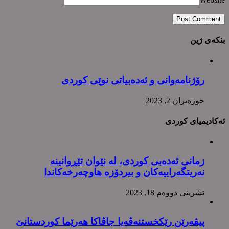
بنکەی ژین
رۆژنامەوانی و ئەدەبیاتی نوێی کوردی
حوزه‌یران 2, 2023
ئەکادیمیای کوردی
زمانی ئەدەبی کوردی، لە نێوان تێڕوانینە
نەریتگەراییەکان و بیردۆزە هاوچەرخەکاندا
تشرینی دووه‌م 18, 2023
پیڤەرێن رێکخستنەڤەیا جاڤاکا هەرێما کوردستانێ