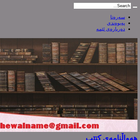
سەرەتا
پەیوەندی
دەربارەی ئێمە
هەواڵنامەی کتێب