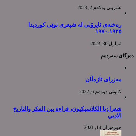
تشرینی یه‌كه‌م 2, 2023
رەخنەی ئایرۆنی لە شیعری نوێی کوردیدا
١٩٢٥-١٩٧٠
ئه‌یلول 30, 2023
دەزگای سەردەم
مەزرای ئاژەڵان
كانونی دووه‌م 6, 2022
شعراٶنا الکلاسیکیون، قراءة بین الفکر والتاریخ
الادبي
حوزه‌یران 14, 2021