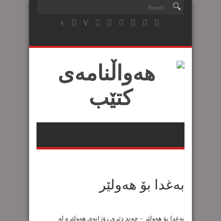
به‌غدا بۆ هه‌ولێر
به‌غدا بۆ هه‌ولێر – چه‌ند دێڕی رۆژانه‌ی هه‌ولێره‌ له‌