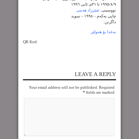
١٩٩٥/٨/٩ تا ٣١ی ئابی ١٩٩٦
نووسینی:
شێرزاد هه‌ینی
چاپی یەکەم – ١٩٩٨ – سوید
داگرتن:
بەغدا بۆ هەولێر
QR Kod:
LEAVE A REPLY
Your email address will not be published. Required
*
fields are marked