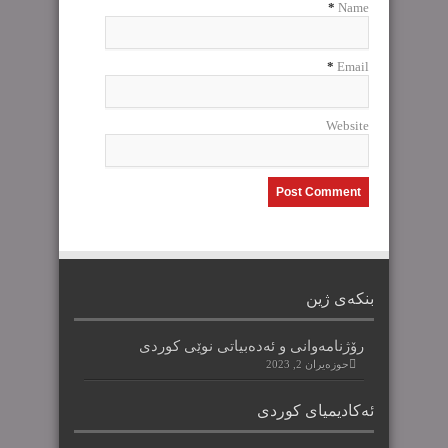
*
Name
*
Email
Website
بنکەی ژین
رۆژنامەوانی و ئەدەبیاتی نوێی کوردی
حوزه‌یران 2, 2023
ئەکادیمیای کوردی