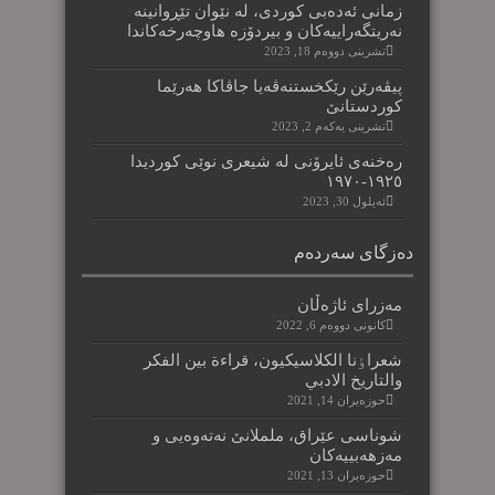
زمانی ئەدەبی کوردی، لە نێوان تێڕوانینە
نەریتگەراییەکان و بیردۆزە هاوچەرخەکاندا
تشرینی دووه‌م 18, 2023
پیڤەرێن رێکخستنەڤەیا جاڤاکا هەرێما
کوردستانێ
تشرینی یه‌كه‌م 2, 2023
رەخنەی ئایرۆنی لە شیعری نوێی کوردیدا
١٩٢٥-١٩٧٠
ئه‌یلول 30, 2023
دەزگای سەردەم
مەزرای ئاژەڵان
كانونی دووه‌م 6, 2022
شعراٶنا الکلاسیکیون، قراءة بین الفکر
والتاریخ الادبي
حوزه‌یران 14, 2021
شوناسی عێراق، ململانێ نەتەوەیی و
مەزهەبییەکان
حوزه‌یران 13, 2021