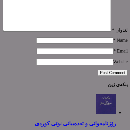
لێدوان
*
*
Name
*
Email
Website
بنکەی ژین
رۆژنامەوانی و ئەدەبیاتی نوێی کوردی