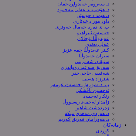
د. سەروەر عەبدولڕەحمان
د. هۆشمەند عەلی مەحمود
د. هیمداد حوسێن
داود موراد خەتاری
پ. ی دەریا جەمال حەوێزی
حەسەن ئیبراهیم
عەبدوڵڵا ئۆجالان
عەلی بەندی
کنێر عەبدوڵڵا حمە عزیز
ستران عەبدوڵڵا
ستیڤان شەمزینی
سەدیق سەعید رەواندزی
شه‌فیقی حاجی‌خدر
شێرزاد هەینی
پ. د. شۆڕش حەسەن عومەر
تەحسین ناڤشکی
رێکار ئەحمەد
زامدار ئەحمەد رەسووڵ
زه‌رده‌شت شاهین
د. هەردی مەهدی میکە
د. هەورامان فەریق كەریم
زمانەکان
کوردی