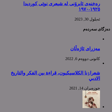
رەخنەی ئایرۆنی لە شیعری نوێی کوردیدا
١٩٢٥-١٩٧٠
ئه‌یلول 30, 2023
دەزگای سەردەم
مەزرای ئاژەڵان
كانونی دووه‌م 6, 2022
شعراٶنا الکلاسیکیون، قراءة بین الفکر والتاریخ
الادبي
حوزه‌یران 14, 2021