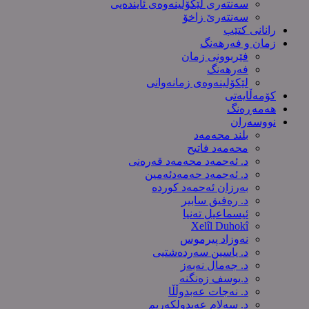
سەنتەری لێکۆڵینەوەى ئایندەیی
سەنتەرێ زاخۆ
رانانی کتێب
زمان و فەرهەنگ
فێربوونی زمان
فەرهەنگ
لێکۆلینەوەی زمانەوانی
کۆمەڵایەتی
هەمەڕەنگ
نووسەران
بلند محەمەد
محەمەد فاتیح
د. ئەحمەد محەمەد قەرەنی
د. ئەحمەد حەمەدئەمین
بەرزان ئەحمەد کورده
د. رەفیق سابیر
ئیسماعیل تەنیا
Xelîl Duhokî
نەوزاد پیرموس
د. یاسین سەردەشتیی
د. جەمال نەبەز
د.یوسف زه‌نگنه‌
د. نەجات عەبدوڵڵا
د. سەلام عەبدولكەریم