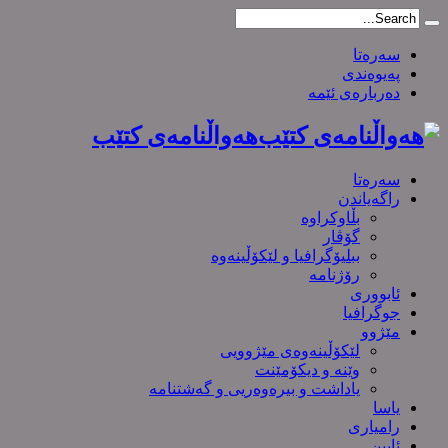
سەرەتا
پەیوەندی
دەربارەی ئێمە
هەواڵنامەی کتێب
سەرەتا
راگەیاندن
بڵاوکراوە
گۆڤار
ببلیۆگرافیا و لێکۆڵینەوە
رۆژنامە
ئابووری
جوگرافیا
مێژوو
لێکۆڵینەوەی مێژوویی
وێنە و دیکۆمێنت
یاداشت و بیره‌وه‌ریی و گەشتنامە
یاسا
رامیاری
ئایین