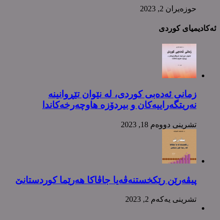
حوزه‌یران 2, 2023
ئەکادیمیای کوردی
زمانی ئەدەبی کوردی، لە نێوان تێڕوانینە
نەریتگەراییەکان و بیردۆزە هاوچەرخەکاندا
تشرینی دووه‌م 18, 2023
پیڤەرێن رێکخستنەڤەیا جاڤاکا هەرێما کوردستانێ
تشرینی یه‌كه‌م 2, 2023