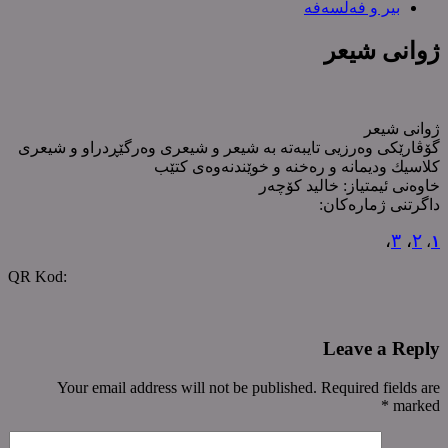
بیر و فەلسەفە
ژوانی شیعر
ژوانی شیعر
گۆڤارێکی وەرزیی تایبەتە بە شیعر و شیعری وەرگێڕدراو و شیعری
کلاسیك ودیمانە و رەخنە و خوێندنەوەی کتێب
خاوەنی ئیمتیاز: خالید کۆچەر
داگرتنی ژمارەکان:
،
٣
،
٢
،
١
‌QR Kod:
Leave a Reply
Your email address will not be published. Required fields are
*
marked