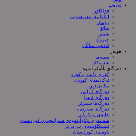
ئەدەب
فۆلکلۆر
لێکۆڵینەوەی ئەدەبی
رۆمان
شانۆ
شیعر
چیرۆك
ئەدەبی مناڵان
هونەر
سینەما
شێوەکار
دەزگای بڵاوکردنەوە
کۆڕی زانیاری کورد
ئەکادیمیای کوردی
بنکەی ژین
دەزگای ئاراس
دەزگای ئایدیا
دەزگەها سپیرێز
دەزگای سەردەم
خانەی موکریانی
سەنتەری لێكۆڵینەوەی ستراتیجی‌ی كوردستان
ئینسکلۆپیدیای پ. د. ك.
ناوەندی کوردستان