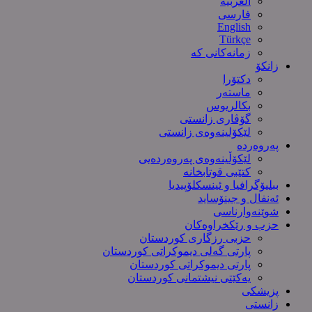
العربیة
فارسی
English
Türkçe
زمانەکانی کە
زانکۆ
دکتۆرا
ماستەر
بکالریوس
گۆڤاری زانستی
لێکۆلینەوەی زانستی
پەروەردە
لێکۆڵینەوەی پەروەردەیی
کتێبی قوتابخانە
ببلیۆگرافیا و ئینسکلۆپیدیا
ئەنفال و جینۆساید
شوێنەوارناسی
حزب و رێکخراوەکان
حزبی رزگاری کوردستان
پارتی گەلی دیموکراتی کوردستان
پارتی دیموکراتی کوردستان
یەکێتی نیشتمانی کوردستان
پزیشکی
زانستی